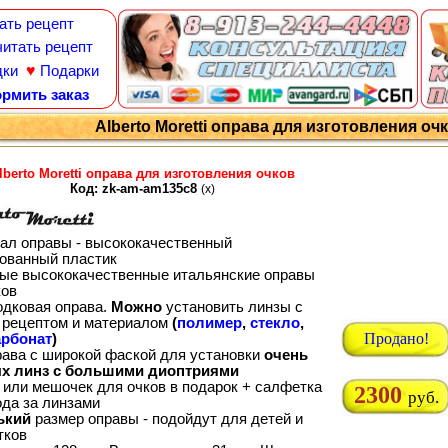
ать рецепт
итать рецепт
♥
дки
Подарки
рмить заказ
Alberto Moretti оправа для изготовления о
lberto Moretti оправа для изготовления очков
Код: zk-am-am135c8
(x)
ал оправы - высококачественный
ованный пластик
ые высококачественные итальянские оправы
ков
одковая оправа.
Можно
установить линзы с
рецептом и материалом
(
полимер
,
стекло
,
Продано!
рбонат
)
рава с широкой фаской для установки
очень
х линз с большими диоптриями
 или мешочек для очков в подарок + салфетка
2300
руб.
ода за линзами
ький
размер оправы - подойдут для детей и
тков