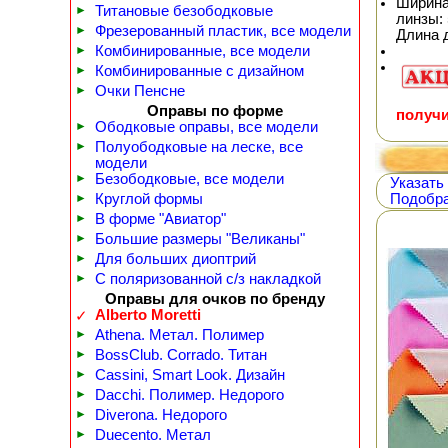
Ширина
►
Титановые безободковые
линзы: 
►
Фрезерованный пластик, все модели
Длина 
►
Комбинированные, все модели
►
Комбинированные с дизайном
►
Очки Пенсне
Оправы по форме
получи
►
Ободковые оправы, все модели
►
Полуободковые на леске, все
модели
►
Безободковые, все модели
Указать
►
Круглой формы
Подобра
►
В форме "Авиатор"
►
Большие размеры "Великаны"
►
Для больших диоптрий
►
С поляризованной с/з накладкой
Оправы для очков по бренду
Alberto Moretti
✓
►
Athena. Метал. Полимер
►
BossClub. Corrado. Титан
►
Cassini, Smart Look. Дизайн
►
Dacchi. Полимер. Недорого
►
Diverona. Недорого
►
Duecento. Метал