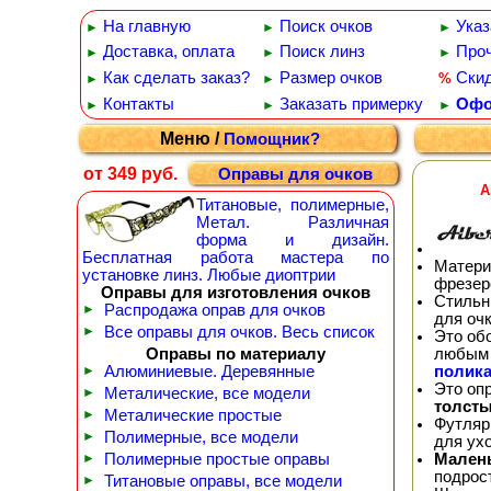
На главную
Поиск очков
Указ
►
►
►
Доставка, оплата
Поиск линз
Проч
►
►
►
Как сделать заказ?
Размер очков
Ски
%
►
►
Контакты
Заказать примерку
Офо
►
►
►
Меню /
Помощник?
от 349 руб.
Оправы для очков
A
Титановые, полимерные,
Метал. Различная
форма и дизайн.
Бесплатная работа мастера по
Матери
установке линз. Любые диоптрии
фрезер
Оправы для изготовления очков
Стильн
►
Распродажа оправ для очков
для оч
►
Все оправы для очков. Весь список
Это об
любым 
Оправы по материалу
полика
►
Алюминиевые. Деревянные
Это оп
►
Металические, все модели
толсты
►
Металические простые
Футляр
►
Полимерные, все модели
для ух
Мален
►
Полимерные простые оправы
подрос
►
Титановые оправы, все модели