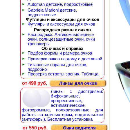
►
Automan детские, подростковые
►
Gabriela Marioni детские,
подростковые
Футляры и аксессуары для очков
►
Футляры и аксессуары для очков
Распродажа разных очков
►
Распродажа. Антикомпьютерные
очки, солнцезащитные очки, очки
тренажеры
Об очках и оправах
►
Подбор формы и размера очков
►
Примерка очков на дому с доставкой
►
Титановые оправы для очков,
подробно
►
Проверка остроты зрения. Таблица
от 499 руб.
Линзы для очков
Линзы с диоптриями:
бифокальные,
прогрессивные,
астигматические,
фотохромные, поляризованные, для
работы за компьютером, водительские
(антифары). Бесплатная установка
от 550 руб.
Очки водителя