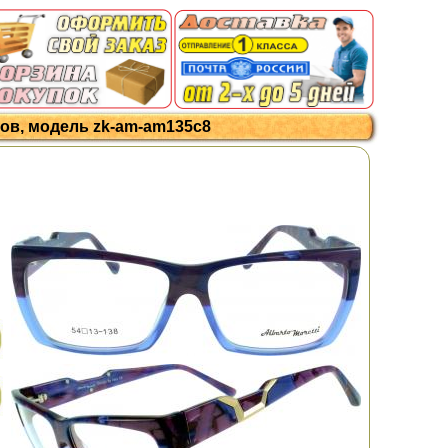
чков, модель zk-am-am135c8