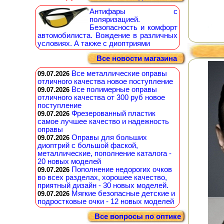
Антифары с
поляризацией.
Безопасность и комфорт
автомобилиста. Вождение в различных
условиях. А также с диоптриями
Все новости магазина
Все металлические оправы
09.07.2026
отличного качества новое поступление
Все полимерные оправы
09.07.2026
отличного качества от 300 руб новое
поступление
Фрезерованный пластик
09.07.2026
самое лучшее качество и надежность
оправы
Оправы для больших
09.07.2026
диоптрий с большой фаской,
металлические, пополнение каталога -
20 новых моделей
Пополнение недорогих очков
09.07.2026
во всех разделах, хорошее качество,
приятный дизайн - 30 новых моделей.
Мягкие безопасные детские и
09.07.2026
подростковые очки - 12 новых моделей
Все вопросы по оптике