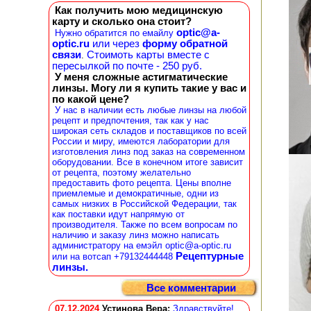
Как получить мою медицинскую
карту и сколько она стоит?
optic@a-
Нужно обратится по емайлу
optic.ru
или через
форму обратной
связи
Стоимоть карты вместе с
.
пересылкой по почте - 250 руб.
У меня сложные астигматические
линзы. Могу ли я купить такие у вас и
по какой цене?
У нас в наличии есть любые линзы на любой
рецепт и предпочтения, так как у нас
широкая сеть складов и поставщиков по всей
России и миру, имеются лаборатории для
изготовления линз под заказ на современном
оборудовании. Все в конечном итоге зависит
от рецепта, поэтому желательно
предоставить фото рецепта. Цены вполне
приемлемые и демократичные, одни из
самых низких в Российской Федерации, так
как поставки идут напрямую от
производителя. Также по всем вопросам по
наличию и заказу линз можно написать
администратору на емэйл optic@a-optic.ru
Рецептурные
или на вотсап +79132444448
линзы.
Все комментарии
07.12.2024
Устинова Вера
:
Здравствуйте!