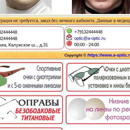
рация не требуется, заказ без личного кабинета. Данные в меди
+79132444448
2444448
optic@a-optic.ru
2444448
00:00 - 24:00
ква, Калужское ш.., д.31
https://www.a-optic.
Copyright ©