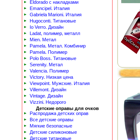
►
Eldorado с накладками
►
Emancipel. Италия
►
Gabriela Marioni. Италия
►
Hugoconti. Титановые
►
Io Verro. Дизайн
►
Ladat, полимер, металл
►
Mien. Метал
►
Pamela. Метал. Комбинир
►
Pamela. Полимер
►
Polo Boss. Титановые
►
Serenity. Метал
►
Valencia. Полимер
►
Victory. Низкая цена
►
Viewpoint. Мужские. Италия
►
Villemont. Дизайн
►
Vintage. Дизайн
►
Vizzini. Недорого
Детские оправы для очков
►
Распродажа детских оправ
►
Все детские оправы
►
Мягкие безопасные
►
Детские силиконовые
►
Детские титановые