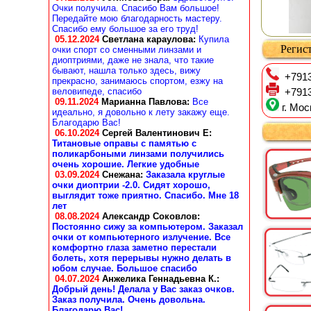
Очки получила. Спасибо Вам большое!
Передайте мою благодарность мастеру.
Спасибо ему большое за его труд!
05.12.2024
Светлана караулова
:
Купила
Регист
очки спорт со сменными линзами и
диоптриями, даже не знала, что такие
бывают, нашла только здесь, вижу
+7913
прекрасно, занимаюсь спортом, езжу на
веловипеде, спасибо
+7913
09.11.2024
Марианна Павлова
:
Все
г. Мос
идеально, я довольно к лету закажу еще.
Благодарю Вас!
06.10.2024
Сергей Валентинович Е:
Титановые оправы с памятью с
поликарбоными линзами получились
очень хорошие. Легкие удобные
03.09.2024
Снежана
:
Заказала круглые
очки диоптрии -2.0. Сидят хорошо,
выглядит тоже приятно. Спасибо. Мне 18
лет
08.08.2024
Александр Соковлов
:
Постоянно сижу за компьютером. Заказал
очки от компьютерного излучение. Все
комфортно глаза заметно перестали
болеть, хотя перерывы нужно делать в
юбом случае. Большое спасибо
04.07.2024
Анжелика Геннадьевна К.
:
Добрый день! Делала у Вас заказ очков.
Заказ получила. Очень довольна.
Благодарю Вас!