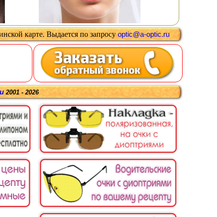
цинской карте
.
Выдается
по запросу
optic@a-optic.ru
ru
2001 - 2026