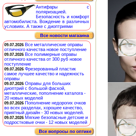
Антифары с
поляризацией.
Безопасность и комфорт
автомобилиста. Вождение в различных
условиях. А также с диоптриями
Все новости магазина
Все металлические оправы
09.07.2026
отличного качества новое поступление
Все полимерные оправы
09.07.2026
отличного качества от 300 руб новое
поступление
Фрезерованный пластик
09.07.2026
самое лучшее качество и надежность
оправы
Оправы для больших
09.07.2026
диоптрий с большой фаской,
металлические, пополнение каталога -
20 новых моделей
Пополнение недорогих очков
09.07.2026
во всех разделах, хорошее качество,
приятный дизайн - 30 новых моделей.
Мягкие безопасные детские и
09.07.2026
подростковые очки - 12 новых моделей
Все вопросы по оптике