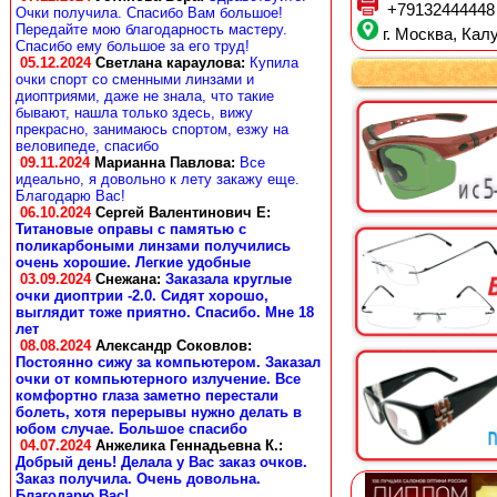
+79132444448
Очки получила. Спасибо Вам большое!
Передайте мою благодарность мастеру.
г. Москва, Калу
Спасибо ему большое за его труд!
05.12.2024
Светлана караулова
:
Купила
очки спорт со сменными линзами и
диоптриями, даже не знала, что такие
бывают, нашла только здесь, вижу
прекрасно, занимаюсь спортом, езжу на
веловипеде, спасибо
09.11.2024
Марианна Павлова
:
Все
идеально, я довольно к лету закажу еще.
Благодарю Вас!
06.10.2024
Сергей Валентинович Е:
Титановые оправы с памятью с
поликарбоными линзами получились
очень хорошие. Легкие удобные
03.09.2024
Снежана
:
Заказала круглые
очки диоптрии -2.0. Сидят хорошо,
выглядит тоже приятно. Спасибо. Мне 18
лет
08.08.2024
Александр Соковлов
:
Постоянно сижу за компьютером. Заказал
очки от компьютерного излучение. Все
комфортно глаза заметно перестали
болеть, хотя перерывы нужно делать в
юбом случае. Большое спасибо
04.07.2024
Анжелика Геннадьевна К.
:
Добрый день! Делала у Вас заказ очков.
Заказ получила. Очень довольна.
Благодарю Вас!