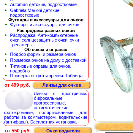
►
Automan детские, подростковые
►
Gabriela Marioni детские,
подростковые
Футляры и аксессуары для очков
►
Футляры и аксессуары для очков
Распродажа разных очков
►
Распродажа. Антикомпьютерные
очки, солнцезащитные очки, очки
тренажеры
Об очках и оправах
►
Подбор формы и размера очков
►
Примерка очков на дому с доставкой
►
Титановые оправы для очков,
подробно
►
Проверка остроты зрения. Таблица
от 499 руб.
Линзы для очков
Линзы с диоптриями:
бифокальные,
прогрессивные,
астигматические,
фотохромные, поляризованные, для
работы за компьютером, водительские
(антифары). Бесплатная установка
от 550 руб.
Очки водителя