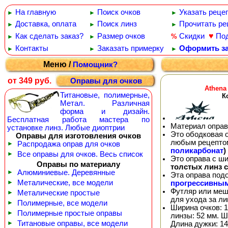
На главную
Поиск очков
Указать реце
►
►
►
Доставка, оплата
Поиск линз
Прочитать ре
►
►
►
♥
Как сделать заказ?
Размер очков
Скидки
По
%
►
►
Контакты
Заказать примерку
Оформить за
►
►
►
Меню /
Помощник?
от 349 руб.
Оправы для очков
Athena
Титановые, полимерные,
К
Метал. Различная
форма и дизайн.
Бесплатная работа мастера по
Материал оправ
установке линз. Любые диоптрии
Это ободковая 
Оправы для изготовления очков
любым рецепто
►
Распродажа оправ для очков
поликарбонат
)
►
Все оправы для очков. Весь список
Это оправа с ш
Оправы по материалу
толстых линз 
►
Алюминиевые. Деревянные
Эта оправа под
►
Металические, все модели
прогрессивны
Футляр или меш
►
Металические простые
для ухода за л
►
Полимерные, все модели
Ширина очков: 1
►
Полимерные простые оправы
линзы: 52 мм. Ш
►
Титановые оправы, все модели
Длина дужки: 14