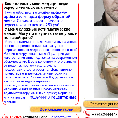
Как получить мою медицинскую
карту и сколько она стоит?
optic@a-
Нужно обратится по емайлу
optic.ru
или через
форму обратной
связи
Стоимоть карты вместе с
.
пересылкой по почте - 250 руб.
У меня сложные астигматические
линзы. Могу ли я купить такие у вас и
по какой цене?
У нас в наличии есть любые линзы на любой
рецепт и предпочтения, так как у нас
широкая сеть складов и поставщиков по всей
России и миру, имеются лаборатории для
изготовления линз под заказ на современном
оборудовании. Все в конечном итоге зависит
от рецепта, поэтому желательно
предоставить фото рецепта. Цены вполне
приемлемые и демократичные, одни из
самых низких в Российской Федерации, так
как поставки идут напрямую от
производителя. Также по всем вопросам по
наличию и заказу линз можно написать
администратору на емэйл optic@a-optic.ru
Рецептурные
или на вотсап +79132444448
линзы.
Регистрация не
Все комментарии
+79132444448
07.12.2024
Устинова Вера
:
Здравствуйте!