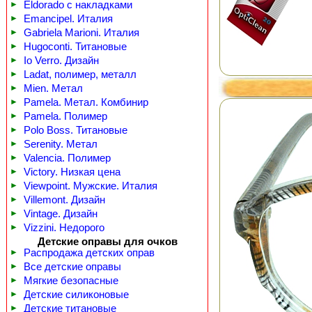
►
Eldorado с накладками
►
Emancipel. Италия
►
Gabriela Marioni. Италия
►
Hugoconti. Титановые
►
Io Verro. Дизайн
►
Ladat, полимер, металл
►
Mien. Метал
►
Pamela. Метал. Комбинир
►
Pamela. Полимер
►
Polo Boss. Титановые
►
Serenity. Метал
►
Valencia. Полимер
►
Victory. Низкая цена
►
Viewpoint. Мужские. Италия
►
Villemont. Дизайн
►
Vintage. Дизайн
►
Vizzini. Недорого
Детские оправы для очков
►
Распродажа детских оправ
►
Все детские оправы
►
Мягкие безопасные
►
Детские силиконовые
►
Детские титановые