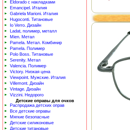
►
Eldorado с накладками
►
Emancipel. Италия
►
Gabriela Marioni. Италия
►
Hugoconti. Титановые
►
Io Verro. Дизайн
►
Ladat, полимер, металл
►
Mien. Метал
►
Pamela. Метал. Комбинир
►
Pamela. Полимер
►
Polo Boss. Титановые
►
Serenity. Метал
►
Valencia. Полимер
►
Victory. Низкая цена
►
Viewpoint. Мужские. Италия
►
Villemont. Дизайн
►
Vintage. Дизайн
►
Vizzini. Недорого
Детские оправы для очков
►
Распродажа детских оправ
►
Все детские оправы
►
Мягкие безопасные
►
Детские силиконовые
►
Детские титановые