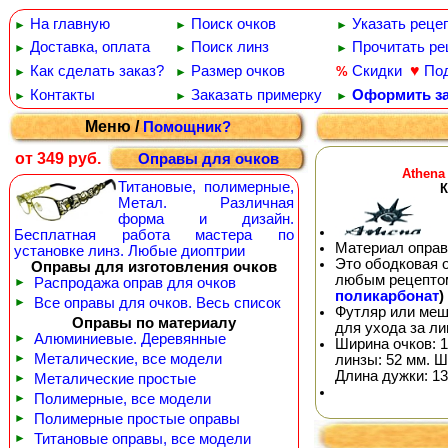
На главную
Поиск очков
Указать реце
►
►
►
Доставка, оплата
Поиск линз
Прочитать ре
►
►
►
♥
Как сделать заказ?
Размер очков
Скидки
По
%
►
►
Контакты
Заказать примерку
Оформить за
►
►
►
Меню /
Помощник?
от 349 руб.
Оправы для очков
Athena
Титановые, полимерные,
К
Метал. Различная
форма и дизайн.
Бесплатная работа мастера по
Материал оправ
установке линз. Любые диоптрии
Это ободковая 
Оправы для изготовления очков
любым рецепто
►
Распродажа оправ для очков
поликарбонат
)
►
Все оправы для очков. Весь список
Футляр или меш
Оправы по материалу
для ухода за л
►
Алюминиевые. Деревянные
Ширина очков: 1
►
Металические, все модели
линзы: 52 мм. Ш
Длина дужки: 13
►
Металические простые
►
Полимерные, все модели
►
Полимерные простые оправы
►
Титановые оправы, все модели