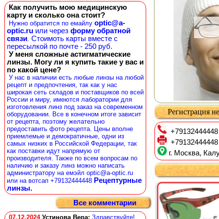
Как получить мою медицинскую
карту и сколько она стоит?
optic@a-
Нужно обратится по емайлу
optic.ru
или через
форму обратной
связи
Стоимоть карты вместе с
.
пересылкой по почте - 250 руб.
У меня сложные астигматические
линзы. Могу ли я купить такие у вас и
по какой цене?
У нас в наличии есть любые линзы на любой
рецепт и предпочтения, так как у нас
широкая сеть складов и поставщиков по всей
России и миру, имеются лаборатории для
изготовления линз под заказ на современном
Регистрация не
оборудовании. Все в конечном итоге зависит
от рецепта, поэтому желательно
предоставить фото рецепта. Цены вполне
+79132444448
приемлемые и демократичные, одни из
+79132444448
самых низких в Российской Федерации, так
как поставки идут напрямую от
г. Москва, Калу
производителя. Также по всем вопросам по
наличию и заказу линз можно написать
администратору на емэйл optic@a-optic.ru
Рецептурные
или на вотсап +79132444448
линзы.
Все комментарии
07.12.2024
Устинова Вера
:
Здравствуйте!