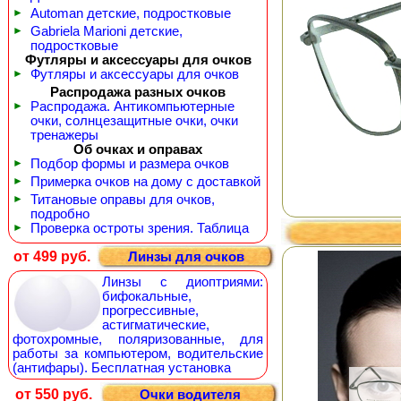
►
Automan детские, подростковые
►
Gabriela Marioni детские,
подростковые
Футляры и аксессуары для очков
►
Футляры и аксессуары для очков
Распродажа разных очков
►
Распродажа. Антикомпьютерные
очки, солнцезащитные очки, очки
тренажеры
Об очках и оправах
►
Подбор формы и размера очков
►
Примерка очков на дому с доставкой
►
Титановые оправы для очков,
подробно
►
Проверка остроты зрения. Таблица
от 499 руб.
Линзы для очков
Линзы с диоптриями:
бифокальные,
прогрессивные,
астигматические,
фотохромные, поляризованные, для
работы за компьютером, водительские
(антифары). Бесплатная установка
от 550 руб.
Очки водителя