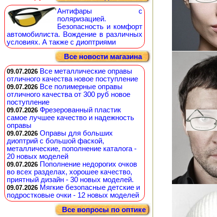
Антифары с
поляризацией.
Безопасность и комфорт
автомобилиста. Вождение в различных
условиях. А также с диоптриями
Все новости магазина
Все металлические оправы
09.07.2026
отличного качества новое поступление
Все полимерные оправы
09.07.2026
отличного качества от 300 руб новое
поступление
Фрезерованный пластик
09.07.2026
самое лучшее качество и надежность
оправы
Оправы для больших
09.07.2026
диоптрий с большой фаской,
металлические, пополнение каталога -
20 новых моделей
Пополнение недорогих очков
09.07.2026
во всех разделах, хорошее качество,
приятный дизайн - 30 новых моделей.
Мягкие безопасные детские и
09.07.2026
подростковые очки - 12 новых моделей
Все вопросы по оптике