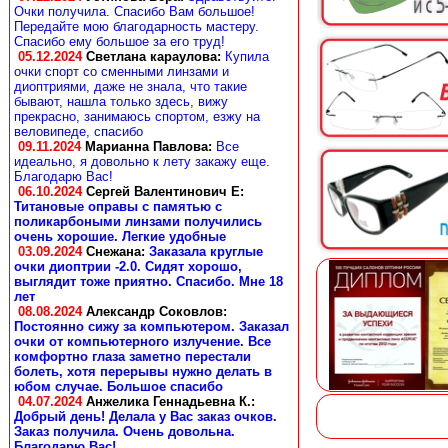
Очки получила. Спасибо Вам большое!
Передайте мою благодарность мастеру.
Спасибо ему большое за его труд!
05.12.2024
Светлана караулова
:
Купила
очки спорт со сменными линзами и
диоптриями, даже не знала, что такие
бывают, нашла только здесь, вижу
прекрасно, занимаюсь спортом, езжу на
веловипеде, спасибо
09.11.2024
Марианна Павлова
:
Все
идеально, я довольно к лету закажу еще.
Благодарю Вас!
06.10.2024
Сергей Валентинович Е:
Титановые оправы с памятью с
поликарбоными линзами получились
очень хорошие. Легкие удобные
03.09.2024
Снежана
:
Заказала круглые
очки диоптрии -2.0. Сидят хорошо,
выглядит тоже приятно. Спасибо. Мне 18
лет
08.08.2024
Александр Соковлов
:
Постоянно сижу за компьютером. Заказал
очки от компьютерного излучение. Все
комфортно глаза заметно перестали
болеть, хотя перерывы нужно делать в
юбом случае. Большое спасибо
04.07.2024
Анжелика Геннадьевна К.
:
Добрый день! Делала у Вас заказ очков.
Заказ получила. Очень довольна.
Благодарю Вас!