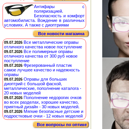
Антифары с
поляризацией.
Безопасность и комфорт
автомобилиста. Вождение в различных
условиях. А также с диоптриями
Все новости магазина
Все металлические оправы
09.07.2026
отличного качества новое поступление
Все полимерные оправы
09.07.2026
отличного качества от 300 руб новое
поступление
Фрезерованный пластик
09.07.2026
самое лучшее качество и надежность
оправы
Оправы для больших
09.07.2026
диоптрий с большой фаской,
металлические, пополнение каталога -
20 новых моделей
Пополнение недорогих очков
09.07.2026
во всех разделах, хорошее качество,
приятный дизайн - 30 новых моделей.
Мягкие безопасные детские и
09.07.2026
подростковые очки - 12 новых моделей
Все вопросы по оптике