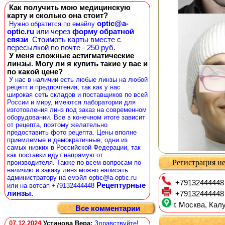
Как получить мою медицинскую
карту и сколько она стоит?
optic@a-
Нужно обратится по емайлу
optic.ru
или через
форму обратной
связи
Стоимоть карты вместе с
.
пересылкой по почте - 250 руб.
У меня сложные астигматические
линзы. Могу ли я купить такие у вас и
по какой цене?
У нас в наличии есть любые линзы на любой
рецепт и предпочтения, так как у нас
широкая сеть складов и поставщиков по всей
России и миру, имеются лаборатории для
изготовления линз под заказ на современном
оборудовании. Все в конечном итоге зависит
от рецепта, поэтому желательно
предоставить фото рецепта. Цены вполне
приемлемые и демократичные, одни из
самых низких в Российской Федерации, так
как поставки идут напрямую от
Регистрация не
производителя. Также по всем вопросам по
наличию и заказу линз можно написать
администратору на емэйл optic@a-optic.ru
+79132444448
Рецептурные
или на вотсап +79132444448
линзы.
+79132444448
г. Москва, Калу
Все комментарии
07.12.2024
Устинова Вера
:
Здравствуйте!