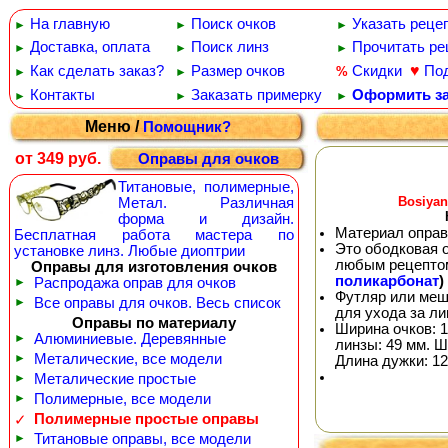
На главную
Поиск очков
Указать реце
►
►
►
Доставка, оплата
Поиск линз
Прочитать ре
►
►
►
♥
Как сделать заказ?
Размер очков
Скидки
По
%
►
►
Контакты
Заказать примерку
Оформить за
►
►
►
Меню /
Помощник?
от 349 руб.
Оправы для очков
Титановые, полимерные,
Bosiyan
Метал. Различная
форма и дизайн.
Материал оправ
Бесплатная работа мастера по
Это ободковая 
установке линз. Любые диоптрии
любым рецепто
Оправы для изготовления очков
поликарбонат
)
►
Распродажа оправ для очков
Футляр или меш
►
Все оправы для очков. Весь список
для ухода за л
Оправы по материалу
Ширина очков: 1
►
Алюминиевые. Деревянные
линзы: 49 мм. Ш
►
Металические, все модели
Длина дужки: 12
►
Металические простые
►
Полимерные, все модели
Полимерные простые оправы
✓
►
Титановые оправы, все модели