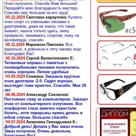
Очки получила. Спасибо Вам большое!
Передайте мою благодарность мастеру.
Спасибо ему большое за его труд!
05.12.2024
Светлана караулова
:
Купила
очки спорт со сменными линзами и
диоптриями, даже не знала, что такие
бывают, нашла только здесь, вижу
прекрасно, занимаюсь спортом, езжу на
веловипеде, спасибо
09.11.2024
Марианна Павлова
:
Все
идеально, я довольно к лету закажу еще.
Благодарю Вас!
06.10.2024
Сергей Валентинович Е:
Титановые оправы с памятью с
поликарбоными линзами получились
очень хорошие. Легкие удобные
03.09.2024
Снежана
:
Заказала круглые
очки диоптрии -2.0. Сидят хорошо,
выглядит тоже приятно. Спасибо. Мне 18
лет
08.08.2024
Александр Соковлов
:
Постоянно сижу за компьютером. Заказал
очки от компьютерного излучение. Все
комфортно глаза заметно перестали
болеть, хотя перерывы нужно делать в
юбом случае. Большое спасибо
04.07.2024
Анжелика Геннадьевна К.
:
Добрый день! Делала у Вас заказ очков.
Заказ получила. Очень довольна.
Благодарю Вас!