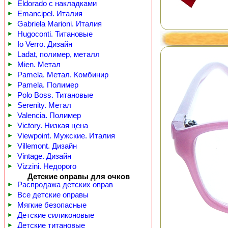
►
Eldorado с накладками
►
Emancipel. Италия
►
Gabriela Marioni. Италия
►
Hugoconti. Титановые
►
Io Verro. Дизайн
►
Ladat, полимер, металл
►
Mien. Метал
►
Pamela. Метал. Комбинир
►
Pamela. Полимер
►
Polo Boss. Титановые
►
Serenity. Метал
►
Valencia. Полимер
►
Victory. Низкая цена
►
Viewpoint. Мужские. Италия
►
Villemont. Дизайн
►
Vintage. Дизайн
►
Vizzini. Недорого
Детские оправы для очков
►
Распродажа детских оправ
►
Все детские оправы
►
Мягкие безопасные
►
Детские силиконовые
►
Детские титановые