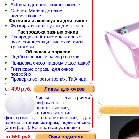
►
Automan детские, подростковые
►
Gabriela Marioni детские,
подростковые
Футляры и аксессуары для очков
►
Футляры и аксессуары для очков
Распродажа разных очков
►
Распродажа. Антикомпьютерные
очки, солнцезащитные очки, очки
тренажеры
Об очках и оправах
►
Подбор формы и размера очков
►
Примерка очков на дому с доставкой
►
Титановые оправы для очков,
подробно
►
Проверка остроты зрения. Таблица
от 499 руб.
Линзы для очков
Линзы с диоптриями:
бифокальные,
прогрессивные,
астигматические,
фотохромные, поляризованные, для
работы за компьютером, водительские
(антифары). Бесплатная установка
от 550 руб.
Очки водителя