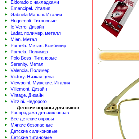
►
Eldorado с накладками
►
Emancipel. Италия
►
Gabriela Marioni. Италия
►
Hugoconti. Титановые
►
Io Verro. Дизайн
►
Ladat, полимер, металл
►
Mien. Метал
►
Pamela. Метал. Комбинир
►
Pamela. Полимер
►
Polo Boss. Титановые
►
Serenity. Метал
►
Valencia. Полимер
►
Victory. Низкая цена
►
Viewpoint. Мужские. Италия
►
Villemont. Дизайн
►
Vintage. Дизайн
►
Vizzini. Недорого
Детские оправы для очков
►
Распродажа детских оправ
►
Все детские оправы
►
Мягкие безопасные
►
Детские силиконовые
►
Детские титановые