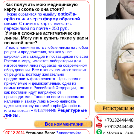
Как получить мою медицинскую
карту и сколько она стоит?
optic@a-
Нужно обратится по емайлу
optic.ru
или через
форму обратной
связи
Стоимоть карты вместе с
.
пересылкой по почте - 250 руб.
У меня сложные астигматические
линзы. Могу ли я купить такие у вас и
по какой цене?
У нас в наличии есть любые линзы на любой
рецепт и предпочтения, так как у нас
широкая сеть складов и поставщиков по всей
России и миру, имеются лаборатории для
изготовления линз под заказ на современном
оборудовании. Все в конечном итоге зависит
от рецепта, поэтому желательно
предоставить фото рецепта. Цены вполне
приемлемые и демократичные, одни из
самых низких в Российской Федерации, так
как поставки идут напрямую от
производителя. Также по всем вопросам по
наличию и заказу линз можно написать
администратору на емэйл optic@a-optic.ru
Регистрация не
Рецептурные
или на вотсап +79132444448
линзы.
+79132444448
Все комментарии
+79132444448
07.12.2024
Устинова Вера
:
Здравствуйте!
г. Москва, Калу