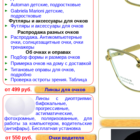
►
Automan детские, подростковые
►
Gabriela Marioni детские,
подростковые
Футляры и аксессуары для очков
►
Футляры и аксессуары для очков
Распродажа разных очков
►
Распродажа. Антикомпьютерные
очки, солнцезащитные очки, очки
тренажеры
Об очках и оправах
►
Подбор формы и размера очков
►
Примерка очков на дому с доставкой
►
Титановые оправы для очков,
подробно
►
Проверка остроты зрения. Таблица
от 499 руб.
Линзы для очков
Линзы с диоптриями:
бифокальные,
прогрессивные,
астигматические,
фотохромные, поляризованные, для
работы за компьютером, водительские
(антифары). Бесплатная установка
от 550 руб.
Очки водителя