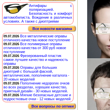
Антифары с
поляризацией.
Безопасность и комфорт
автомобилиста. Вождение в различных
условиях. А также с диоптриями
Все новости магазина
Все металлические оправы
09.07.2026
отличного качества новое поступление
Все полимерные оправы
09.07.2026
отличного качества от 300 руб новое
поступление
Фрезерованный пластик
09.07.2026
самое лучшее качество и надежность
оправы
Оправы для больших
09.07.2026
диоптрий с большой фаской,
металлические, пополнение каталога -
20 новых моделей
Пополнение недорогих очков
09.07.2026
во всех разделах, хорошее качество,
приятный дизайн - 30 новых моделей.
Мягкие безопасные детские и
09.07.2026
подростковые очки - 12 новых моделей
Все вопросы по оптике