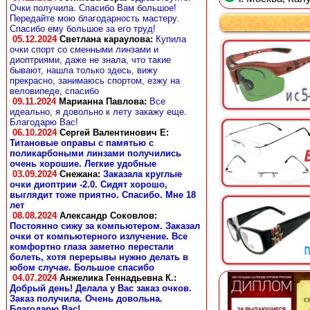
Очки получила. Спасибо Вам большое!
Передайте мою благодарность мастеру.
Спасибо ему большое за его труд!
05.12.2024
Светлана караулова
:
Купила
очки спорт со сменными линзами и
диоптриями, даже не знала, что такие
бывают, нашла только здесь, вижу
прекрасно, занимаюсь спортом, езжу на
веловипеде, спасибо
09.11.2024
Марианна Павлова
:
Все
идеально, я довольно к лету закажу еще.
Благодарю Вас!
06.10.2024
Сергей Валентинович Е:
Титановые оправы с памятью с
поликарбоными линзами получились
очень хорошие. Легкие удобные
03.09.2024
Снежана
:
Заказала круглые
очки диоптрии -2.0. Сидят хорошо,
выглядит тоже приятно. Спасибо. Мне 18
лет
08.08.2024
Александр Соковлов
:
Постоянно сижу за компьютером. Заказал
очки от компьютерного излучение. Все
комфортно глаза заметно перестали
болеть, хотя перерывы нужно делать в
юбом случае. Большое спасибо
04.07.2024
Анжелика Геннадьевна К.
:
Добрый день! Делала у Вас заказ очков.
Заказ получила. Очень довольна.
Благодарю Вас!