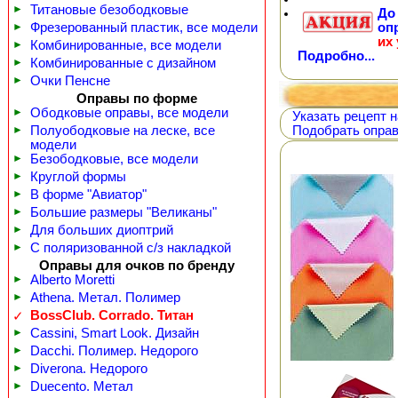
►
Титановые безободковые
Д
оп
►
Фрезерованный пластик, все модели
их
►
Комбинированные, все модели
Подробно...
►
Комбинированные с дизайном
►
Очки Пенсне
Оправы по форме
►
Ободковые оправы, все модели
Указать рецепт н
►
Полуободковые на леске, все
Подобрать оправ
модели
►
Безободковые, все модели
►
Круглой формы
►
В форме "Авиатор"
►
Большие размеры "Великаны"
►
Для больших диоптрий
►
С поляризованной с/з накладкой
Оправы для очков по бренду
►
Alberto Moretti
►
Athena. Метал. Полимер
BossClub. Corrado. Титан
✓
►
Cassini, Smart Look. Дизайн
►
Dacchi. Полимер. Недорого
►
Diverona. Недорого
►
Duecento. Метал