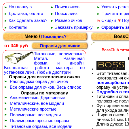
На главную
Поиск очков
Указать реце
►
►
►
Доставка, оплата
Поиск линз
Прочитать ре
►
►
►
♥
Как сделать заказ?
Размер очков
Скидки
По
%
►
►
Контакты
Заказать примерку
Оформить за
►
►
►
Меню /
BossCl
Помощник?
от 349 руб.
Оправы для очков
BossClub тита
Титановые, полимерные,
Метал. Различная
форма и дизайн.
Бесплатная работа мастера по
установке линз. Любые диоптрии
Этот титановая 
Оправы для изготовления очков
изготовления о
►
Распродажа оправ для очков
поликарбонат
оправу не уста
►
Все оправы для очков. Весь список
Подробно о ти
Оправы по материалу
Титановый спла
►
Алюминиевые. Деревянные
положение посл
►
Металические, все модели
Футляр или меш
►
Металические простые
для ухода за л
Ширина очков: 1
►
Полимерные, все модели
линзы: 51 мм. Ш
►
Полимерные простые оправы
Длина дужки: 13
►
Титановые оправы, все модели