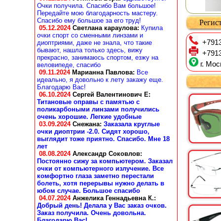
Очки получила. Спасибо Вам большое!
Передайте мою благодарность мастеру.
Спасибо ему большое за его труд!
Регист
05.12.2024
Светлана караулова
:
Купила
очки спорт со сменными линзами и
+7913
диоптриями, даже не знала, что такие
бывают, нашла только здесь, вижу
+7913
прекрасно, занимаюсь спортом, езжу на
г. Мос
веловипеде, спасибо
09.11.2024
Марианна Павлова
:
Все
идеально, я довольно к лету закажу еще.
Благодарю Вас!
06.10.2024
Сергей Валентинович Е:
Титановые оправы с памятью с
поликарбоными линзами получились
очень хорошие. Легкие удобные
03.09.2024
Снежана
:
Заказала круглые
очки диоптрии -2.0. Сидят хорошо,
выглядит тоже приятно. Спасибо. Мне 18
лет
08.08.2024
Александр Соковлов
:
Постоянно сижу за компьютером. Заказал
очки от компьютерного излучение. Все
комфортно глаза заметно перестали
болеть, хотя перерывы нужно делать в
юбом случае. Большое спасибо
04.07.2024
Анжелика Геннадьевна К.
:
Добрый день! Делала у Вас заказ очков.
Заказ получила. Очень довольна.
Благодарю Вас!