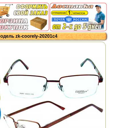
модель zk-coorely-20201c4