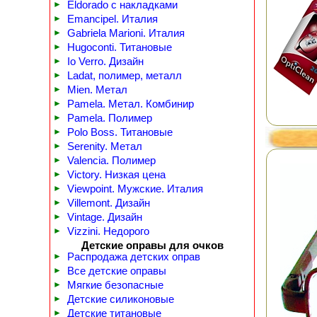
►
Eldorado с накладками
►
Emancipel. Италия
►
Gabriela Marioni. Италия
►
Hugoconti. Титановые
►
Io Verro. Дизайн
►
Ladat, полимер, металл
►
Mien. Метал
►
Pamela. Метал. Комбинир
►
Pamela. Полимер
►
Polo Boss. Титановые
►
Serenity. Метал
►
Valencia. Полимер
►
Victory. Низкая цена
►
Viewpoint. Мужские. Италия
►
Villemont. Дизайн
►
Vintage. Дизайн
►
Vizzini. Недорого
Детские оправы для очков
►
Распродажа детских оправ
►
Все детские оправы
►
Мягкие безопасные
►
Детские силиконовые
►
Детские титановые