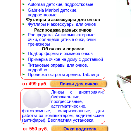
►
Automan детские, подростковые
►
Gabriela Marioni детские,
подростковые
Футляры и аксессуары для очков
►
Футляры и аксессуары для очков
Распродажа разных очков
►
Распродажа. Антикомпьютерные
очки, солнцезащитные очки, очки
тренажеры
Об очках и оправах
►
Подбор формы и размера очков
►
Примерка очков на дому с доставкой
►
Титановые оправы для очков,
подробно
►
Проверка остроты зрения. Таблица
от 499 руб.
Линзы для очков
Линзы с диоптриями:
бифокальные,
прогрессивные,
астигматические,
фотохромные, поляризованные, для
работы за компьютером, водительские
(антифары). Бесплатная установка
от 550 руб.
Очки водителя