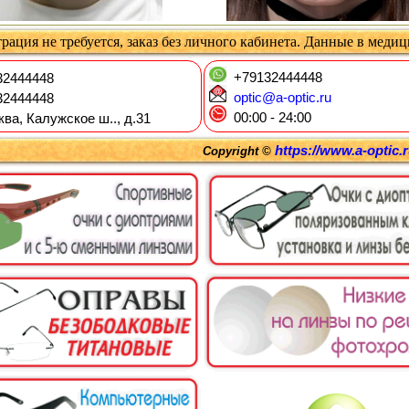
рация не требуется, заказ без личного кабинета. Данные в меди
+79132444448
2444448
optic@a-optic.ru
2444448
00:00 - 24:00
ква, Калужское ш.., д.31
https://www.a-optic.
Copyright ©