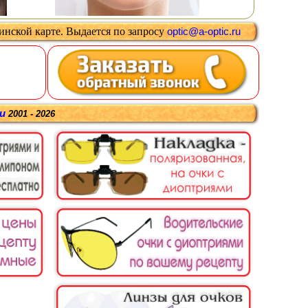
цинской карте
.
Выдается
по запросу
optic@a-optic.ru
ru
2001 - 2026