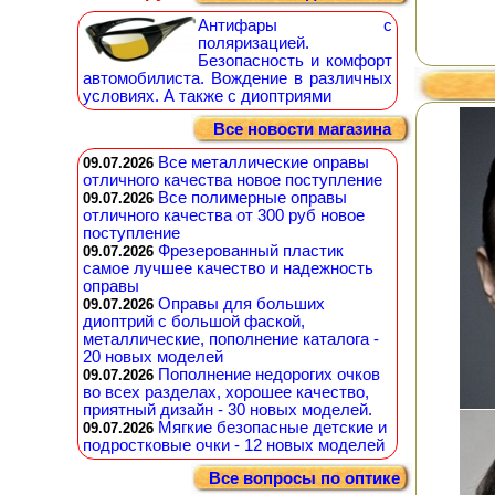
Антифары с
поляризацией.
Безопасность и комфорт
автомобилиста. Вождение в различных
условиях. А также с диоптриями
Все новости магазина
Все металлические оправы
09.07.2026
отличного качества новое поступление
Все полимерные оправы
09.07.2026
отличного качества от 300 руб новое
поступление
Фрезерованный пластик
09.07.2026
самое лучшее качество и надежность
оправы
Оправы для больших
09.07.2026
диоптрий с большой фаской,
металлические, пополнение каталога -
20 новых моделей
Пополнение недорогих очков
09.07.2026
во всех разделах, хорошее качество,
приятный дизайн - 30 новых моделей.
Мягкие безопасные детские и
09.07.2026
подростковые очки - 12 новых моделей
Все вопросы по оптике