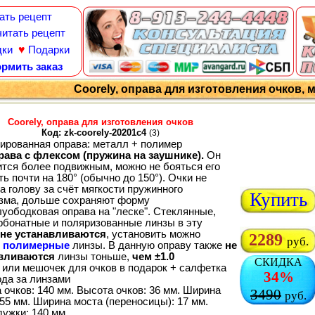
ать рецепт
итать рецепт
♥
дки
Подарки
рмить заказ
Coorely, оправа для изготовления очков, 
Coorely, оправа для изготовления очков
Код: zk-coorely-20201c4
(3)
ированная оправа: металл + полимер
рава с флексом (пружина на заушнике).
Он
ится более подвижным, можно не бояться его
ь почти на 180° (обычно до 150°). Очки не
а голову за счёт мягкости пружинного
Купить
зма, дольше сохраняют форму
луободковая оправа на "леске". Стеклянные,
рбонатные и поляризованные линзы в эту
не устанавливаются
, установить можно
2289
руб.
о
полимерные
линзы. В данную оправу также
не
вливаются
линзы тоньше,
чем ±1.0
СКИДКА
 или мешочек для очков в подарок + салфетка
34%
ода за линзами
 очков: 140 мм. Высота очков: 36 мм. Ширина
3490
руб.
55 мм. Ширина моста (переносицы): 17 мм.
дужки: 140 мм.