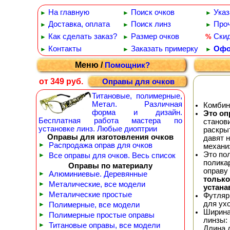
На главную
Поиск очков
Указ
►
►
►
Доставка, оплата
Поиск линз
Проч
►
►
►
Как сделать заказ?
Размер очков
Ски
%
►
►
Контакты
Заказать примерку
Офо
►
►
►
Меню /
Помощник?
от 349 руб.
Оправы для очков
Титановые, полимерные,
Метал. Различная
Комбин
форма и дизайн.
Это оп
Бесплатная работа мастера по
станов
установке линз. Любые диоптрии
раскрыт
Оправы для изготовления очков
давят н
►
Распродажа оправ для очков
механи
Это по
►
Все оправы для очков. Весь список
полика
Оправы по материалу
оправу
►
Алюминиевые. Деревянные
тольк
►
Металические, все модели
устана
►
Металические простые
Футляр
для ух
►
Полимерные, все модели
Ширина
►
Полимерные простые оправы
линзы: 
►
Титановые оправы, все модели
Длина 