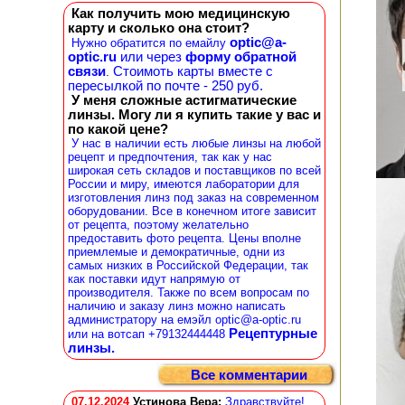
Как получить мою медицинскую
карту и сколько она стоит?
optic@a-
Нужно обратится по емайлу
optic.ru
или через
форму обратной
связи
Стоимоть карты вместе с
.
пересылкой по почте - 250 руб.
У меня сложные астигматические
линзы. Могу ли я купить такие у вас и
по какой цене?
У нас в наличии есть любые линзы на любой
рецепт и предпочтения, так как у нас
широкая сеть складов и поставщиков по всей
России и миру, имеются лаборатории для
изготовления линз под заказ на современном
оборудовании. Все в конечном итоге зависит
от рецепта, поэтому желательно
предоставить фото рецепта. Цены вполне
приемлемые и демократичные, одни из
самых низких в Российской Федерации, так
как поставки идут напрямую от
производителя. Также по всем вопросам по
наличию и заказу линз можно написать
администратору на емэйл optic@a-optic.ru
Рецептурные
или на вотсап +79132444448
линзы.
Все комментарии
07.12.2024
Устинова Вера
:
Здравствуйте!