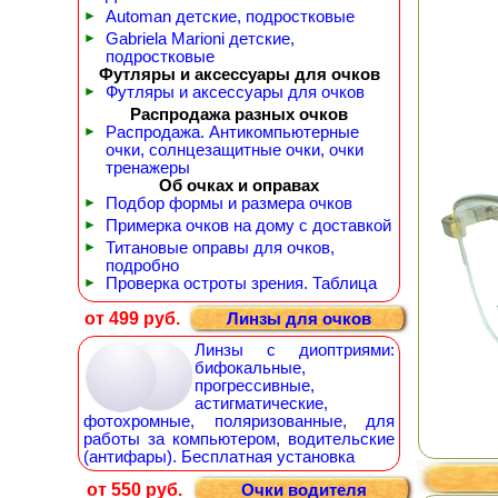
►
Automan детские, подростковые
►
Gabriela Marioni детские,
подростковые
Футляры и аксессуары для очков
►
Футляры и аксессуары для очков
Распродажа разных очков
►
Распродажа. Антикомпьютерные
очки, солнцезащитные очки, очки
тренажеры
Об очках и оправах
►
Подбор формы и размера очков
►
Примерка очков на дому с доставкой
►
Титановые оправы для очков,
подробно
►
Проверка остроты зрения. Таблица
от 499 руб.
Линзы для очков
Линзы с диоптриями:
бифокальные,
прогрессивные,
астигматические,
фотохромные, поляризованные, для
работы за компьютером, водительские
(антифары). Бесплатная установка
от 550 руб.
Очки водителя