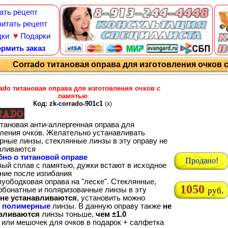
ать рецепт
итать рецепт
♥
дки
Подарки
рмить заказ
Corrado титановая оправа для изготовления очков с
ado титановая оправа для изготовления очков с
памятью
Код: zk-corrado-901c1
(x)
итановая анти-аллергенная оправа для
вления очков. Желательно устанавливать
рные линзы, стеклянные линзы в эту оправу не
вливаются
но о титановой оправе
Продано!
вый сплав с памятью, дужки встают в исходное
ние после изгибания
луободковая оправа на "леске". Стеклянные,
1050
рбонатные и поляризованные линзы в эту
руб.
не устанавливаются
, установить можно
о
полимерные
линзы. В данную оправу также
не
вливаются
линзы тоньше,
чем ±1.0
 или мешочек для очков в подарок + салфетка