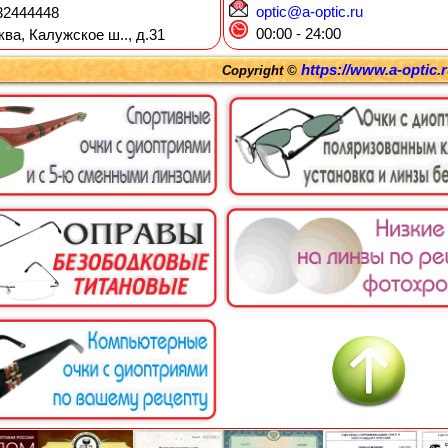
optic@a-optic.ru
2444448
00:00 - 24:00
ква, Калужское ш.., д.31
https://www.a-optic.
Copyright ©