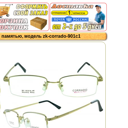
 памятью, модель zk-corrado-901c1