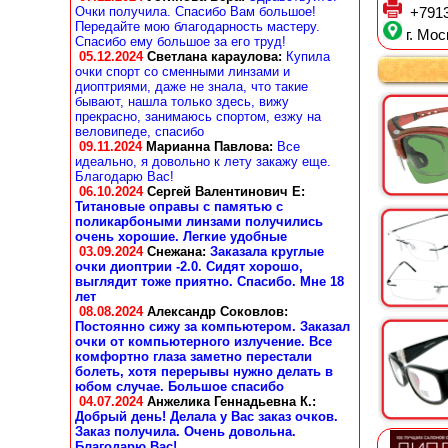
Очки получила. Спасибо Вам большое!
+7913
Передайте мою благодарность мастеру.
г. Мос
Спасибо ему большое за его труд!
05.12.2024
Светлана караулова
:
Купила
очки спорт со сменными линзами и
диоптриями, даже не знала, что такие
бывают, нашла только здесь, вижу
прекрасно, занимаюсь спортом, езжу на
веловипеде, спасибо
09.11.2024
Марианна Павлова
:
Все
идеально, я довольно к лету закажу еще.
Благодарю Вас!
06.10.2024
Сергей Валентинович Е:
Титановые оправы с памятью с
поликарбоными линзами получились
очень хорошие. Легкие удобные
03.09.2024
Снежана
:
Заказала круглые
очки диоптрии -2.0. Сидят хорошо,
выглядит тоже приятно. Спасибо. Мне 18
лет
08.08.2024
Александр Соковлов
:
Постоянно сижу за компьютером. Заказал
очки от компьютерного излучение. Все
комфортно глаза заметно перестали
болеть, хотя перерывы нужно делать в
юбом случае. Большое спасибо
04.07.2024
Анжелика Геннадьевна К.
:
Добрый день! Делала у Вас заказ очков.
Заказ получила. Очень довольна.
Благодарю Вас!