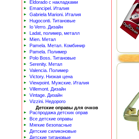
►
Eldorado с накладками
►
Emancipel. Италия
►
Gabriela Marioni. Италия
►
Hugoconti. Титановые
►
Io Verro. Дизайн
►
Ladat, полимер, металл
►
Mien. Метал
►
Pamela. Метал. Комбинир
►
Pamela. Полимер
►
Polo Boss. Титановые
►
Serenity. Метал
►
Valencia. Полимер
►
Victory. Низкая цена
►
Viewpoint. Мужские. Италия
►
Villemont. Дизайн
►
Vintage. Дизайн
►
Vizzini. Недорого
Детские оправы для очков
►
Распродажа детских оправ
►
Все детские оправы
►
Мягкие безопасные
►
Детские силиконовые
►
Детские титановые