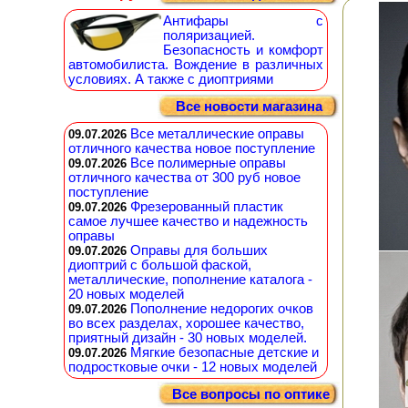
Антифары с
поляризацией.
Безопасность и комфорт
автомобилиста. Вождение в различных
условиях. А также с диоптриями
Все новости магазина
Все металлические оправы
09.07.2026
отличного качества новое поступление
Все полимерные оправы
09.07.2026
отличного качества от 300 руб новое
поступление
Фрезерованный пластик
09.07.2026
самое лучшее качество и надежность
оправы
Оправы для больших
09.07.2026
диоптрий с большой фаской,
металлические, пополнение каталога -
20 новых моделей
Пополнение недорогих очков
09.07.2026
во всех разделах, хорошее качество,
приятный дизайн - 30 новых моделей.
Мягкие безопасные детские и
09.07.2026
подростковые очки - 12 новых моделей
Все вопросы по оптике