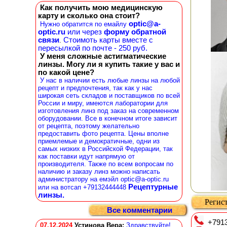
Как получить мою медицинскую
карту и сколько она стоит?
optic@a-
Нужно обратится по емайлу
optic.ru
или через
форму обратной
связи
Стоимоть карты вместе с
.
пересылкой по почте - 250 руб.
У меня сложные астигматические
линзы. Могу ли я купить такие у вас и
по какой цене?
У нас в наличии есть любые линзы на любой
рецепт и предпочтения, так как у нас
широкая сеть складов и поставщиков по всей
России и миру, имеются лаборатории для
изготовления линз под заказ на современном
оборудовании. Все в конечном итоге зависит
от рецепта, поэтому желательно
предоставить фото рецепта. Цены вполне
приемлемые и демократичные, одни из
самых низких в Российской Федерации, так
как поставки идут напрямую от
производителя. Также по всем вопросам по
наличию и заказу линз можно написать
администратору на емэйл optic@a-optic.ru
Рецептурные
или на вотсап +79132444448
линзы.
Регист
Все комментарии
+7913
07.12.2024
Устинова Вера
:
Здравствуйте!