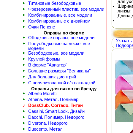
для ух
►
Титановые безободковые
Ширина
►
Фрезерованный пластик, все модели
линзы: 
►
Комбинированные, все модели
Длина 
►
Комбинированные с дизайном
►
Очки Пенсне
Оправы по форме
►
Ободковые оправы, все модели
Указать
►
Полуободковые на леске, все
Подобра
модели
►
Безободковые, все модели
►
Круглой формы
►
В форме "Авиатор"
►
Большие размеры "Великаны"
►
Для больших диоптрий
►
С поляризованной с/з накладкой
Оправы для очков по бренду
►
Alberto Moretti
►
Athena. Метал. Полимер
BossClub. Corrado. Титан
✓
►
Cassini, Smart Look. Дизайн
►
Dacchi. Полимер. Недорого
►
Diverona. Недорого
►
Duecento. Метал