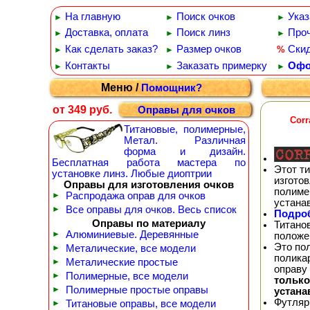
На главную
Поиск очков
Указ
►
►
►
Доставка, оплата
Поиск линз
Проч
►
►
►
Как сделать заказ?
Размер очков
Ски
%
►
►
Контакты
Заказать примерку
Офо
►
►
►
Меню /
Помощник?
от 349 руб.
Оправы для очков
Corr
Титановые, полимерные,
Метал. Различная
форма и дизайн.
Бесплатная работа мастера по
Этот т
установке линз. Любые диоптрии
изгото
Оправы для изготовления очков
полиме
►
Распродажа оправ для очков
устана
►
Все оправы для очков. Весь список
Подроб
Оправы по материалу
Титано
►
Алюминиевые. Деревянные
положе
Это по
►
Металические, все модели
полика
►
Металические простые
оправу
►
Полимерные, все модели
тольк
►
Полимерные простые оправы
устана
Футляр
►
Титановые оправы, все модели