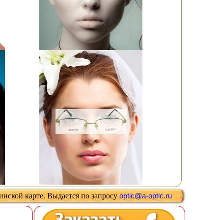
цинской карте
.
Выдается
по запросу
optic@a-optic.ru