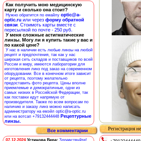
Как получить мою медицинскую
карту и сколько она стоит?
optic@a-
Нужно обратится по емайлу
optic.ru
или через
форму обратной
связи
Стоимоть карты вместе с
.
пересылкой по почте - 250 руб.
У меня сложные астигматические
линзы. Могу ли я купить такие у вас и
по какой цене?
У нас в наличии есть любые линзы на любой
рецепт и предпочтения, так как у нас
широкая сеть складов и поставщиков по всей
России и миру, имеются лаборатории для
изготовления линз под заказ на современном
оборудовании. Все в конечном итоге зависит
от рецепта, поэтому желательно
предоставить фото рецепта. Цены вполне
приемлемые и демократичные, одни из
самых низких в Российской Федерации, так
как поставки идут напрямую от
производителя. Также по всем вопросам по
наличию и заказу линз можно написать
администратору на емэйл optic@a-optic.ru
Рецептурные
или на вотсап +79132444448
линзы.
Регистрация не
Все комментарии
07.12.2024
Устинова Вера
:
Здравствуйте!