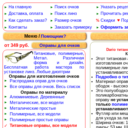
На главную
Поиск очков
Указать реце
►
►
►
Доставка, оплата
Поиск линз
Прочитать ре
►
►
►
♥
Как сделать заказ?
Размер очков
Скидки
По
%
►
►
Контакты
Заказать примерку
Оформить за
►
►
►
Меню /
Помощник?
от 349 руб.
Оправы для очков
Dario тита
Титановые, полимерные,
К
Метал. Различная
Этот титановая 
форма и дизайн.
изготовления о
Бесплатная работа мастера по
полимерные лин
установке линз. Любые диоптрии
устанавливают
Оправы для изготовления очков
Подробно о ти
►
Распродажа оправ для очков
Материал оправы
ободок - высок
►
Все оправы для очков. Весь список
Это полуободков
Оправы по материалу
поликарбонатны
►
Алюминиевые. Деревянные
оправу
не уста
►
Металические, все модели
только
полиме
►
Металические простые
устанавливают
Футляр или меш
►
Полимерные, все модели
для ухода за л
►
Полимерные простые оправы
Ширина очков: 1
Титановые оправы, все модели
✓
линзы: 53 мм. Ш