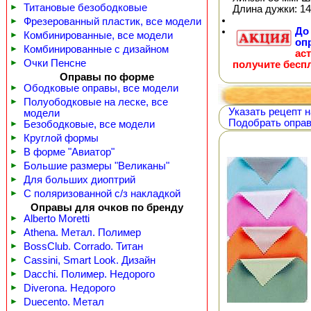
►
Титановые безободковые
Длина дужки: 14
►
Фрезерованный пластик, все модели
Д
►
Комбинированные, все модели
оп
►
Комбинированные с дизайном
ас
►
Очки Пенсне
получите бесп
Оправы по форме
►
Ободковые оправы, все модели
►
Полуободковые на леске, все
Указать рецепт н
модели
Подобрать оправ
►
Безободковые, все модели
►
Круглой формы
►
В форме "Авиатор"
►
Большие размеры "Великаны"
►
Для больших диоптрий
►
С поляризованной с/з накладкой
Оправы для очков по бренду
►
Alberto Moretti
►
Athena. Метал. Полимер
►
BossClub. Corrado. Титан
►
Cassini, Smart Look. Дизайн
►
Dacchi. Полимер. Недорого
►
Diverona. Недорого
►
Duecento. Метал