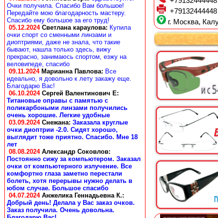
+79132444448
Очки получила. Спасибо Вам большое!
+79132444448
Передайте мою благодарность мастеру.
Спасибо ему большое за его труд!
г. Москва, Калу
05.12.2024
Светлана караулова
:
Купила
очки спорт со сменными линзами и
диоптриями, даже не знала, что такие
бывают, нашла только здесь, вижу
прекрасно, занимаюсь спортом, езжу на
веловипеде, спасибо
09.11.2024
Марианна Павлова
:
Все
идеально, я довольно к лету закажу еще.
Благодарю Вас!
06.10.2024
Сергей Валентинович Е:
Титановые оправы с памятью с
поликарбоными линзами получились
очень хорошие. Легкие удобные
03.09.2024
Снежана
:
Заказала круглые
очки диоптрии -2.0. Сидят хорошо,
выглядит тоже приятно. Спасибо. Мне 18
лет
08.08.2024
Александр Соковлов
:
Постоянно сижу за компьютером. Заказал
очки от компьютерного излучение. Все
комфортно глаза заметно перестали
болеть, хотя перерывы нужно делать в
юбом случае. Большое спасибо
04.07.2024
Анжелика Геннадьевна К.
:
Добрый день! Делала у Вас заказ очков.
Заказ получила. Очень довольна.
Благодарю Вас!