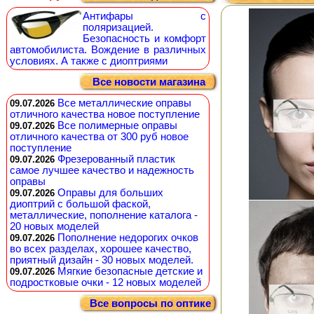
Антифары с
поляризацией.
Безопасность и комфорт
автомобилиста. Вождение в различных
условиях. А также с диоптриями
Все новости магазина
Все металлические оправы
09.07.2026
отличного качества новое поступление
Все полимерные оправы
09.07.2026
отличного качества от 300 руб новое
поступление
Фрезерованный пластик
09.07.2026
самое лучшее качество и надежность
оправы
Оправы для больших
09.07.2026
диоптрий с большой фаской,
металлические, пополнение каталога -
20 новых моделей
Пополнение недорогих очков
09.07.2026
во всех разделах, хорошее качество,
приятный дизайн - 30 новых моделей.
Мягкие безопасные детские и
09.07.2026
подростковые очки - 12 новых моделей
Все вопросы по оптике