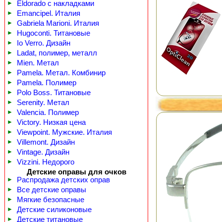
►
Eldorado с накладками
►
Emancipel. Италия
►
Gabriela Marioni. Италия
►
Hugoconti. Титановые
►
Io Verro. Дизайн
►
Ladat, полимер, металл
►
Mien. Метал
►
Pamela. Метал. Комбинир
►
Pamela. Полимер
►
Polo Boss. Титановые
►
Serenity. Метал
►
Valencia. Полимер
►
Victory. Низкая цена
►
Viewpoint. Мужские. Италия
►
Villemont. Дизайн
►
Vintage. Дизайн
►
Vizzini. Недорого
Детские оправы для очков
►
Распродажа детских оправ
►
Все детские оправы
►
Мягкие безопасные
►
Детские силиконовые
►
Детские титановые