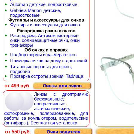
►
Automan детские, подростковые
►
Gabriela Marioni детские,
подростковые
Футляры и аксессуары для очков
►
Футляры и аксессуары для очков
Распродажа разных очков
►
Распродажа. Антикомпьютерные
очки, солнцезащитные очки, очки
тренажеры
Об очках и оправах
►
Подбор формы и размера очков
►
Примерка очков на дому с доставкой
►
Титановые оправы для очков,
подробно
►
Проверка остроты зрения. Таблица
от 499 руб.
Линзы для очков
Линзы с диоптриями:
бифокальные,
прогрессивные,
астигматические,
фотохромные, поляризованные, для
работы за компьютером, водительские
(антифары). Бесплатная установка
от 550 руб.
Очки водителя