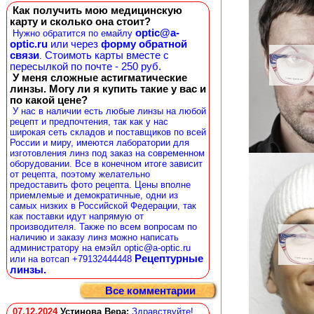
Как получить мою медицинскую
карту и сколько она стоит?
optic@a-
Нужно обратится по емайлу
optic.ru
или через
форму обратной
связи
Стоимоть карты вместе с
.
пересылкой по почте - 250 руб.
У меня сложные астигматические
линзы. Могу ли я купить такие у вас и
по какой цене?
У нас в наличии есть любые линзы на любой
рецепт и предпочтения, так как у нас
широкая сеть складов и поставщиков по всей
России и миру, имеются лаборатории для
изготовления линз под заказ на современном
оборудовании. Все в конечном итоге зависит
от рецепта, поэтому желательно
предоставить фото рецепта. Цены вполне
приемлемые и демократичные, одни из
самых низких в Российской Федерации, так
как поставки идут напрямую от
производителя. Также по всем вопросам по
наличию и заказу линз можно написать
администратору на емэйл optic@a-optic.ru
Рецептурные
или на вотсап +79132444448
линзы.
Все комментарии
07.12.2024
Устинова Вера
:
Здравствуйте!