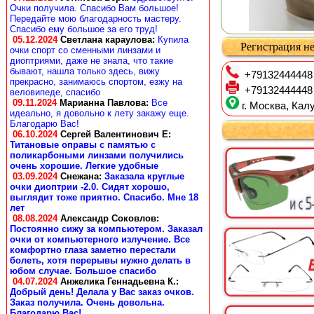
Очки получила. Спасибо Вам большое!
Передайте мою благодарность мастеру.
Спасибо ему большое за его труд!
05.12.2024
Светлана караулова
:
Купила
Регистрация не
очки спорт со сменными линзами и
диоптриями, даже не знала, что такие
бывают, нашла только здесь, вижу
+79132444448
прекрасно, занимаюсь спортом, езжу на
+79132444448
веловипеде, спасибо
09.11.2024
Марианна Павлова
:
Все
г. Москва, Калу
идеально, я довольно к лету закажу еще.
Благодарю Вас!
06.10.2024
Сергей Валентинович Е:
Титановые оправы с памятью с
поликарбоными линзами получились
очень хорошие. Легкие удобные
03.09.2024
Снежана
:
Заказала круглые
очки диоптрии -2.0. Сидят хорошо,
выглядит тоже приятно. Спасибо. Мне 18
лет
08.08.2024
Александр Соковлов
:
Постоянно сижу за компьютером. Заказал
очки от компьютерного излучение. Все
комфортно глаза заметно перестали
болеть, хотя перерывы нужно делать в
юбом случае. Большое спасибо
04.07.2024
Анжелика Геннадьевна К.
:
Добрый день! Делала у Вас заказ очков.
Заказ получила. Очень довольна.
Благодарю Вас!