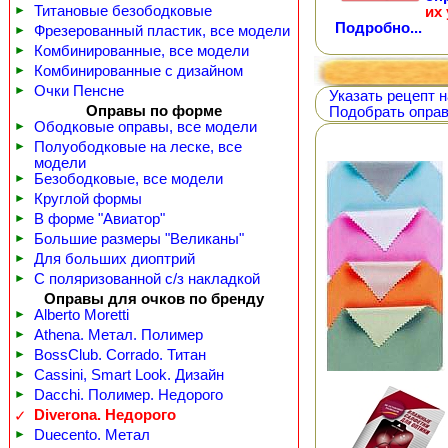
►
Титановые безободковые
их
Подробно...
►
Фрезерованный пластик, все модели
►
Комбинированные, все модели
►
Комбинированные с дизайном
►
Очки Пенсне
Указать рецепт н
Оправы по форме
Подобрать оправ
►
Ободковые оправы, все модели
►
Полуободковые на леске, все
модели
►
Безободковые, все модели
►
Круглой формы
►
В форме "Авиатор"
►
Большие размеры "Великаны"
►
Для больших диоптрий
►
С поляризованной с/з накладкой
Оправы для очков по бренду
►
Alberto Moretti
►
Athena. Метал. Полимер
►
BossClub. Corrado. Титан
►
Cassini, Smart Look. Дизайн
►
Dacchi. Полимер. Недорого
Diverona. Недорого
✓
►
Duecento. Метал