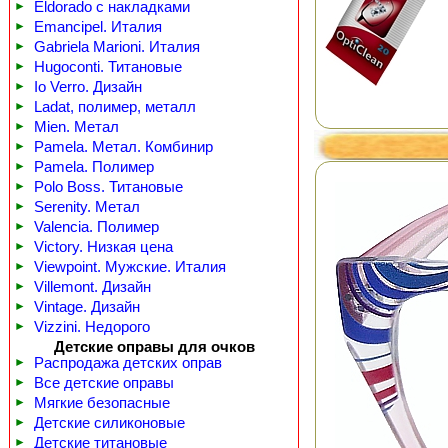
►
Eldorado с накладками
►
Emancipel. Италия
►
Gabriela Marioni. Италия
►
Hugoconti. Титановые
►
Io Verro. Дизайн
►
Ladat, полимер, металл
►
Mien. Метал
►
Pamela. Метал. Комбинир
►
Pamela. Полимер
►
Polo Boss. Титановые
►
Serenity. Метал
►
Valencia. Полимер
►
Victory. Низкая цена
►
Viewpoint. Мужские. Италия
►
Villemont. Дизайн
►
Vintage. Дизайн
►
Vizzini. Недорого
Детские оправы для очков
►
Распродажа детских оправ
►
Все детские оправы
►
Мягкие безопасные
►
Детские силиконовые
►
Детские титановые