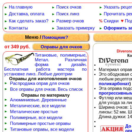
На главную
Поиск очков
Указать реце
►
►
►
Доставка, оплата
Поиск линз
Прочитать ре
►
►
►
♥
Как сделать заказ?
Размер очков
Скидки
По
%
►
►
Контакты
Заказать примерку
Оформить за
►
►
►
Меню /
Помощник?
от 349 руб.
Оправы для очков
Diveron
Титановые, полимерные,
Ко
Метал. Различная
форма и дизайн.
Бесплатная работа мастера по
Материал оправ
установке линз. Любые диоптрии
Это ободковая 
Оправы для изготовления очков
любым рецепто
►
Распродажа оправ для очков
поликарбонат
)
Эта оправа под
►
Все оправы для очков. Весь список
прогрессивны
Оправы по материалу
Футляр или меш
►
Алюминиевые. Деревянные
для ухода за л
►
Металические, все модели
Ширина очков: 1
►
Металические простые
линзы: 52 мм. Ш
Длина дужки: 14
►
Полимерные, все модели
►
Полимерные простые оправы
Д
►
Титановые оправы, все модели
оп