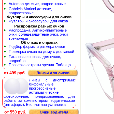
►
Automan детские, подростковые
►
Gabriela Marioni детские,
подростковые
Футляры и аксессуары для очков
►
Футляры и аксессуары для очков
Распродажа разных очков
►
Распродажа. Антикомпьютерные
очки, солнцезащитные очки, очки
тренажеры
Об очках и оправах
►
Подбор формы и размера очков
►
Примерка очков на дому с доставкой
►
Титановые оправы для очков,
подробно
►
Проверка остроты зрения. Таблица
от 499 руб.
Линзы для очков
Линзы с диоптриями:
бифокальные,
прогрессивные,
астигматические,
фотохромные, поляризованные, для
работы за компьютером, водительские
(антифары). Бесплатная установка
от 550 руб.
Очки водителя