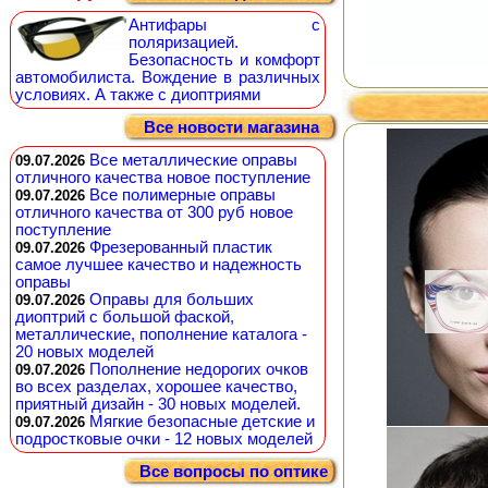
Антифары с
поляризацией.
Безопасность и комфорт
автомобилиста. Вождение в различных
условиях. А также с диоптриями
Все новости магазина
Все металлические оправы
09.07.2026
отличного качества новое поступление
Все полимерные оправы
09.07.2026
отличного качества от 300 руб новое
поступление
Фрезерованный пластик
09.07.2026
самое лучшее качество и надежность
оправы
Оправы для больших
09.07.2026
диоптрий с большой фаской,
металлические, пополнение каталога -
20 новых моделей
Пополнение недорогих очков
09.07.2026
во всех разделах, хорошее качество,
приятный дизайн - 30 новых моделей.
Мягкие безопасные детские и
09.07.2026
подростковые очки - 12 новых моделей
Все вопросы по оптике