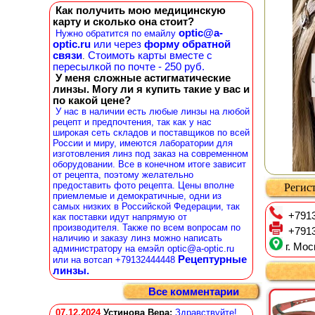
Как получить мою медицинскую
карту и сколько она стоит?
optic@a-
Нужно обратится по емайлу
optic.ru
или через
форму обратной
связи
Стоимоть карты вместе с
.
пересылкой по почте - 250 руб.
У меня сложные астигматические
линзы. Могу ли я купить такие у вас и
по какой цене?
У нас в наличии есть любые линзы на любой
рецепт и предпочтения, так как у нас
широкая сеть складов и поставщиков по всей
России и миру, имеются лаборатории для
изготовления линз под заказ на современном
оборудовании. Все в конечном итоге зависит
от рецепта, поэтому желательно
предоставить фото рецепта. Цены вполне
Регист
приемлемые и демократичные, одни из
самых низких в Российской Федерации, так
+7913
как поставки идут напрямую от
производителя. Также по всем вопросам по
+7913
наличию и заказу линз можно написать
г. Мос
администратору на емэйл optic@a-optic.ru
Рецептурные
или на вотсап +79132444448
линзы.
Все комментарии
07.12.2024
Устинова Вера
:
Здравствуйте!