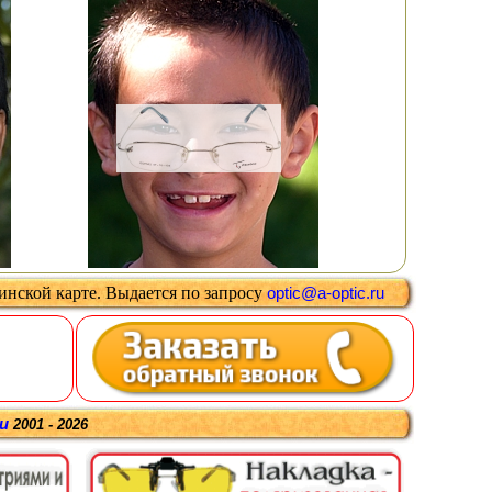
цинской карте
.
Выдается
по запросу
optic@a-optic.ru
ru
2001 - 2026