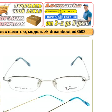
ов с памятью, модель zk-dreamboot-ed8502