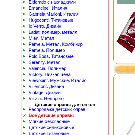
►
Eldorado с накладками
►
Emancipel. Италия
►
Gabriela Marioni. Италия
►
Hugoconti. Титановые
►
Io Verro. Дизайн
►
Ladat, полимер, металл
►
Mien. Метал
►
Pamela. Метал. Комбинир
►
Pamela. Полимер
►
Polo Boss. Титановые
►
Serenity. Метал
►
Valencia. Полимер
►
Victory. Низкая цена
►
Viewpoint. Мужские. Италия
►
Villemont. Дизайн
►
Vintage. Дизайн
►
Vizzini. Недорого
Детские оправы для очков
►
Распродажа детских оправ
Все детские оправы
✓
►
Мягкие безопасные
►
Детские силиконовые
►
Детские титановые