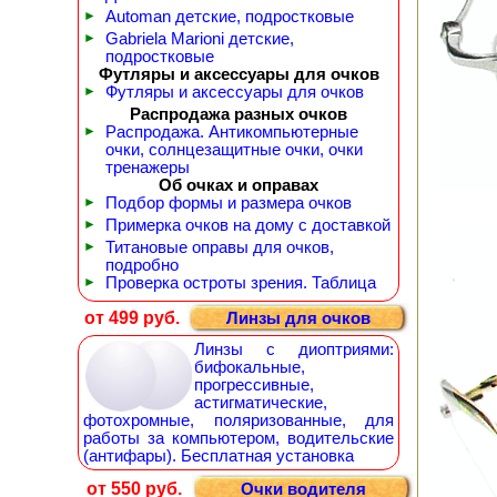
►
Automan детские, подростковые
►
Gabriela Marioni детские,
подростковые
Футляры и аксессуары для очков
►
Футляры и аксессуары для очков
Распродажа разных очков
►
Распродажа. Антикомпьютерные
очки, солнцезащитные очки, очки
тренажеры
Об очках и оправах
►
Подбор формы и размера очков
►
Примерка очков на дому с доставкой
►
Титановые оправы для очков,
подробно
►
Проверка остроты зрения. Таблица
от 499 руб.
Линзы для очков
Линзы с диоптриями:
бифокальные,
прогрессивные,
астигматические,
фотохромные, поляризованные, для
работы за компьютером, водительские
(антифары). Бесплатная установка
от 550 руб.
Очки водителя