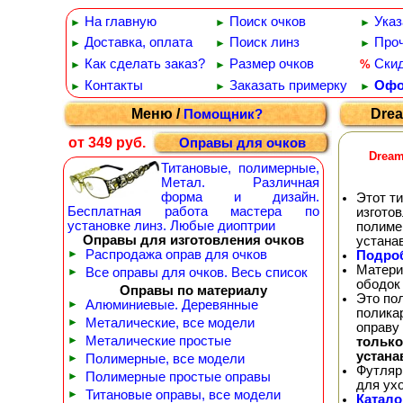
На главную
Поиск очков
Указ
►
►
►
Доставка, оплата
Поиск линз
Проч
►
►
►
Как сделать заказ?
Размер очков
Ски
%
►
►
Контакты
Заказать примерку
Офо
►
►
►
Меню /
Drea
Помощник?
от 349 руб.
Оправы для очков
Dream
Титановые, полимерные,
Метал. Различная
форма и дизайн.
Этот т
Бесплатная работа мастера по
изгото
установке линз. Любые диоптрии
полиме
Оправы для изготовления очков
устана
►
Распродажа оправ для очков
Подроб
Матери
►
Все оправы для очков. Весь список
ободок
Оправы по материалу
Это по
►
Алюминиевые. Деревянные
полика
►
Металические, все модели
оправу
►
Металические простые
тольк
устана
►
Полимерные, все модели
Футляр
►
Полимерные простые оправы
для ух
►
Титановые оправы, все модели
Катало