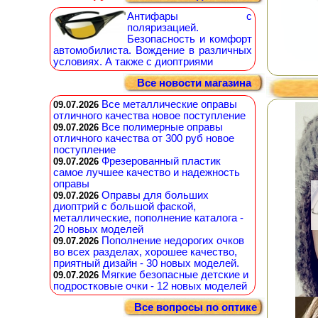
Антифары с
поляризацией.
Безопасность и комфорт
автомобилиста. Вождение в различных
условиях. А также с диоптриями
Все новости магазина
Все металлические оправы
09.07.2026
отличного качества новое поступление
Все полимерные оправы
09.07.2026
отличного качества от 300 руб новое
поступление
Фрезерованный пластик
09.07.2026
самое лучшее качество и надежность
оправы
Оправы для больших
09.07.2026
диоптрий с большой фаской,
металлические, пополнение каталога -
20 новых моделей
Пополнение недорогих очков
09.07.2026
во всех разделах, хорошее качество,
приятный дизайн - 30 новых моделей.
Мягкие безопасные детские и
09.07.2026
подростковые очки - 12 новых моделей
Все вопросы по оптике