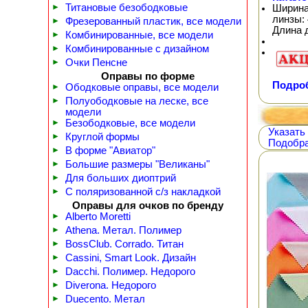
►
Титановые безободковые
Ширина
линзы: 
►
Фрезерованный пластик, все модели
Длина 
►
Комбинированные, все модели
►
Комбинированные с дизайном
►
Очки Пенсне
Оправы по форме
Подроб
►
Ободковые оправы, все модели
►
Полуободковые на леске, все
модели
►
Безободковые, все модели
Указать
►
Круглой формы
Подобра
►
В форме "Авиатор"
►
Большие размеры "Великаны"
►
Для больших диоптрий
►
С поляризованной с/з накладкой
Оправы для очков по бренду
►
Alberto Moretti
►
Athena. Метал. Полимер
►
BossClub. Corrado. Титан
►
Cassini, Smart Look. Дизайн
►
Dacchi. Полимер. Недорого
►
Diverona. Недорого
►
Duecento. Метал