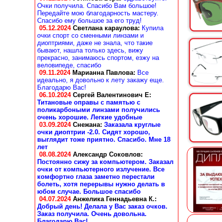
Очки получила. Спасибо Вам большое!
Передайте мою благодарность мастеру.
Спасибо ему большое за его труд!
05.12.2024
Светлана караулова
:
Купила
очки спорт со сменными линзами и
диоптриями, даже не знала, что такие
бывают, нашла только здесь, вижу
прекрасно, занимаюсь спортом, езжу на
веловипеде, спасибо
09.11.2024
Марианна Павлова
:
Все
идеально, я довольно к лету закажу еще.
Благодарю Вас!
06.10.2024
Сергей Валентинович Е:
Титановые оправы с памятью с
поликарбоными линзами получились
очень хорошие. Легкие удобные
03.09.2024
Снежана
:
Заказала круглые
очки диоптрии -2.0. Сидят хорошо,
выглядит тоже приятно. Спасибо. Мне 18
лет
08.08.2024
Александр Соковлов
:
Постоянно сижу за компьютером. Заказал
очки от компьютерного излучение. Все
комфортно глаза заметно перестали
болеть, хотя перерывы нужно делать в
юбом случае. Большое спасибо
04.07.2024
Анжелика Геннадьевна К.
:
Добрый день! Делала у Вас заказ очков.
Заказ получила. Очень довольна.
Благодарю Вас!