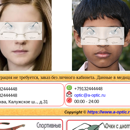
рация не требуется, заказ без личного кабинета. Данные в меди
+79132444448
2444448
optic@a-optic.ru
2444448
00:00 - 24:00
ква, Калужское ш.., д.31
https://www.a-optic.
Copyright ©