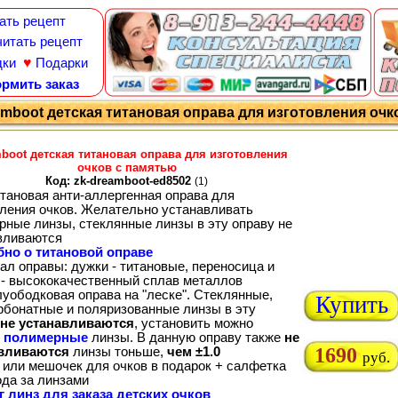
ать рецепт
итать рецепт
♥
дки
Подарки
рмить заказ
mboot детская титановая оправа для изготовления очк
boot детская титановая оправа для изготовления
очков с памятью
Код: zk-dreamboot-ed8502
(1)
итановая анти-аллергенная оправа для
вления очков. Желательно устанавливать
рные линзы, стеклянные линзы в эту оправу не
вливаются
но о титановой оправе
ал оправы: дужки - титановые, переносица и
 - высококачественный сплав металлов
луободковая оправа на "леске". Стеклянные,
Купить
рбонатные и поляризованные линзы в эту
не устанавливаются
, установить можно
о
полимерные
линзы. В данную оправу также
не
1690
вливаются
линзы тоньше,
чем ±1.0
руб.
 или мешочек для очков в подарок + салфетка
ода за линзами
г линз для заказа детских очков