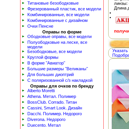
►
Титановые безободковые
линзы: 
Длина 
►
Фрезерованный пластик, все модели
►
Комбинированные, все модели
►
Комбинированные с дизайном
►
Очки Пенсне
получи
Оправы по форме
►
Ободковые оправы, все модели
►
Полуободковые на леске, все
модели
Указать
►
Безободковые, все модели
Подобра
►
Круглой формы
►
В форме "Авиатор"
►
Большие размеры "Великаны"
►
Для больших диоптрий
►
С поляризованной с/з накладкой
Оправы для очков по бренду
►
Alberto Moretti
►
Athena. Метал. Полимер
►
BossClub. Corrado. Титан
►
Cassini, Smart Look. Дизайн
►
Dacchi. Полимер. Недорого
►
Diverona. Недорого
►
Duecento. Метал