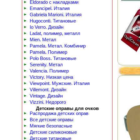
►
Eldorado с накладками
►
Emancipel. Италия
►
Gabriela Marioni. Италия
►
Hugoconti. Титановые
►
Io Verro. Дизайн
►
Ladat, полимер, металл
►
Mien. Метал
►
Pamela. Метал. Комбинир
►
Pamela. Полимер
►
Polo Boss. Титановые
►
Serenity. Метал
►
Valencia. Полимер
►
Victory. Низкая цена
►
Viewpoint. Мужские. Италия
►
Villemont. Дизайн
►
Vintage. Дизайн
►
Vizzini. Недорого
Детские оправы для очков
►
Распродажа детских оправ
►
Все детские оправы
►
Мягкие безопасные
►
Детские силиконовые
►
Детские титановые