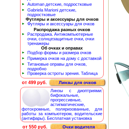
►
Automan детские, подростковые
►
Gabriela Marioni детские,
подростковые
Футляры и аксессуары для очков
►
Футляры и аксессуары для очков
Распродажа разных очков
►
Распродажа. Антикомпьютерные
очки, солнцезащитные очки, очки
тренажеры
Об очках и оправах
►
Подбор формы и размера очков
►
Примерка очков на дому с доставкой
►
Титановые оправы для очков,
подробно
►
Проверка остроты зрения. Таблица
от 499 руб.
Линзы для очков
Линзы с диоптриями:
бифокальные,
прогрессивные,
астигматические,
фотохромные, поляризованные, для
работы за компьютером, водительские
(антифары). Бесплатная установка
от 550 руб.
Очки водителя