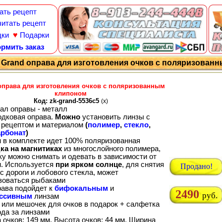
ать рецепт
итать рецепт
♥
дки
Подарки
рмить заказ
Grand оправа для изготовления очков с поляризованн
оправа для изготовления очков с поляризованным
клипоном
Код: zk-grand-5536c5
(x)
ал оправы - металл
одковая оправа.
Можно
установить линзы с
рецептом и материалом
(
полимер
,
стекло
,
рбонат
)
м в комплекте идет 100% поляризованная
ка на магнитиках
из многослойного полимера,
ку можно снимать и одевать в зависимости от
и. Используется
при ярком солнце
, для снятия
Продано!
с дороги и лобового стекла, может
зоваться рыбаками
рава подойдет к
бифокальным
и
2490
руб.
ессивным
линзам
 или мешочек для очков в подарок + салфетка
ода за линзами
 очков: 149 мм. Высота очков: 44 мм. Ширина