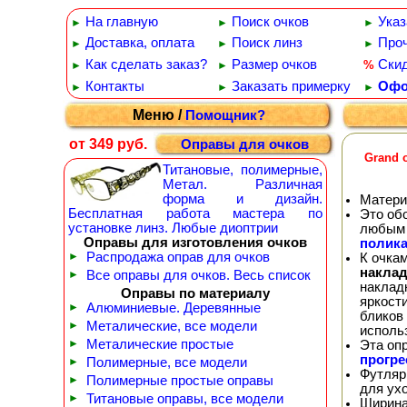
На главную
Поиск очков
Указ
►
►
►
Доставка, оплата
Поиск линз
Проч
►
►
►
Как сделать заказ?
Размер очков
Ски
%
►
►
Контакты
Заказать примерку
Офо
►
►
►
Меню /
Помощник?
от 349 руб.
Оправы для очков
Grand 
Титановые, полимерные,
Метал. Различная
форма и дизайн.
Матери
Бесплатная работа мастера по
Это об
установке линз. Любые диоптрии
любым 
Оправы для изготовления очков
полика
►
Распродажа оправ для очков
К очка
наклад
►
Все оправы для очков. Весь список
наклад
Оправы по материалу
яркост
►
Алюминиевые. Деревянные
бликов 
►
Металические, все модели
исполь
►
Металические простые
Эта оп
прогр
►
Полимерные, все модели
Футляр
►
Полимерные простые оправы
для ух
►
Титановые оправы, все модели
Ширина