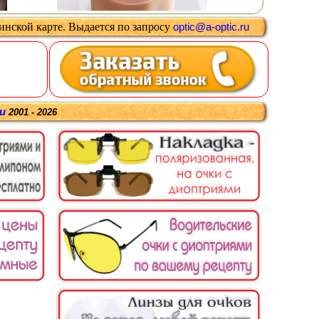
цинской карте
.
Выдается
по запросу
optic@a-optic.ru
ru
2001 - 2026