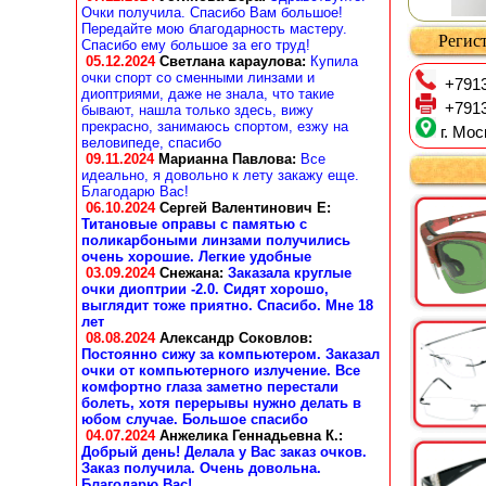
Очки получила. Спасибо Вам большое!
Передайте мою благодарность мастеру.
Регист
Спасибо ему большое за его труд!
05.12.2024
Светлана караулова
:
Купила
очки спорт со сменными линзами и
+7913
диоптриями, даже не знала, что такие
+7913
бывают, нашла только здесь, вижу
прекрасно, занимаюсь спортом, езжу на
г. Мос
веловипеде, спасибо
09.11.2024
Марианна Павлова
:
Все
идеально, я довольно к лету закажу еще.
Благодарю Вас!
06.10.2024
Сергей Валентинович Е:
Титановые оправы с памятью с
поликарбоными линзами получились
очень хорошие. Легкие удобные
03.09.2024
Снежана
:
Заказала круглые
очки диоптрии -2.0. Сидят хорошо,
выглядит тоже приятно. Спасибо. Мне 18
лет
08.08.2024
Александр Соковлов
:
Постоянно сижу за компьютером. Заказал
очки от компьютерного излучение. Все
комфортно глаза заметно перестали
болеть, хотя перерывы нужно делать в
юбом случае. Большое спасибо
04.07.2024
Анжелика Геннадьевна К.
:
Добрый день! Делала у Вас заказ очков.
Заказ получила. Очень довольна.
Благодарю Вас!