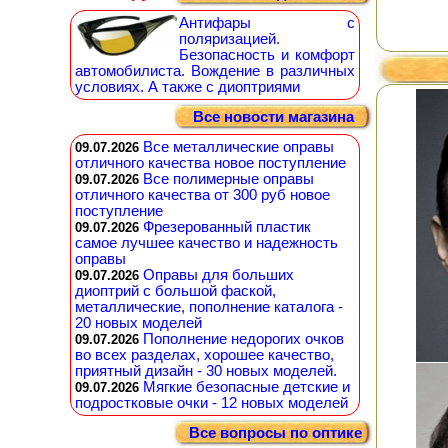
Антифары с
поляризацией.
Безопасность и комфорт
автомобилиста. Вождение в различных
условиях. А также с диоптриями
Все новости магазина
Все металлические оправы
09.07.2026
отличного качества новое поступление
Все полимерные оправы
09.07.2026
отличного качества от 300 руб новое
поступление
Фрезерованный пластик
09.07.2026
самое лучшее качество и надежность
оправы
Оправы для больших
09.07.2026
диоптрий с большой фаской,
металлические, пополнение каталога -
20 новых моделей
Пополнение недорогих очков
09.07.2026
во всех разделах, хорошее качество,
приятный дизайн - 30 новых моделей.
Мягкие безопасные детские и
09.07.2026
подростковые очки - 12 новых моделей
Все вопросы по оптике