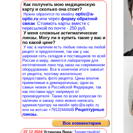
Как получить мою медицинскую
карту и сколько она стоит?
optic@a-
Нужно обратится по емайлу
optic.ru
или через
форму обратной
связи
Стоимоть карты вместе с
.
пересылкой по почте - 250 руб.
У меня сложные астигматические
линзы. Могу ли я купить такие у вас и
по какой цене?
У нас в наличии есть любые линзы на любой
рецепт и предпочтения, так как у нас
широкая сеть складов и поставщиков по всей
России и миру, имеются лаборатории для
изготовления линз под заказ на современном
оборудовании. Все в конечном итоге зависит
от рецепта, поэтому желательно
предоставить фото рецепта. Цены вполне
приемлемые и демократичные, одни из
самых низких в Российской Федерации, так
как поставки идут напрямую от
производителя. Также по всем вопросам по
наличию и заказу линз можно написать
администратору на емэйл optic@a-optic.ru
Рецептурные
или на вотсап +79132444448
линзы.
Все комментарии
07.12.2024
Устинова Вера
:
Здравствуйте!