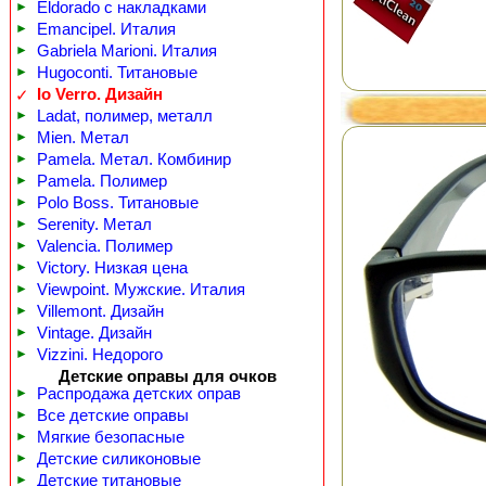
►
Eldorado с накладками
►
Emancipel. Италия
►
Gabriela Marioni. Италия
►
Hugoconti. Титановые
Io Verro. Дизайн
✓
►
Ladat, полимер, металл
►
Mien. Метал
►
Pamela. Метал. Комбинир
►
Pamela. Полимер
►
Polo Boss. Титановые
►
Serenity. Метал
►
Valencia. Полимер
►
Victory. Низкая цена
►
Viewpoint. Мужские. Италия
►
Villemont. Дизайн
►
Vintage. Дизайн
►
Vizzini. Недорого
Детские оправы для очков
►
Распродажа детских оправ
►
Все детские оправы
►
Мягкие безопасные
►
Детские силиконовые
►
Детские титановые