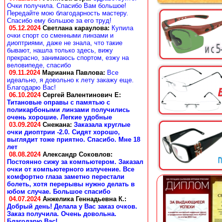
Очки получила. Спасибо Вам большое!
Передайте мою благодарность мастеру.
Спасибо ему большое за его труд!
05.12.2024
Светлана караулова
:
Купила
очки спорт со сменными линзами и
диоптриями, даже не знала, что такие
бывают, нашла только здесь, вижу
прекрасно, занимаюсь спортом, езжу на
веловипеде, спасибо
09.11.2024
Марианна Павлова
:
Все
идеально, я довольно к лету закажу еще.
Благодарю Вас!
06.10.2024
Сергей Валентинович Е:
Титановые оправы с памятью с
поликарбоными линзами получились
очень хорошие. Легкие удобные
03.09.2024
Снежана
:
Заказала круглые
очки диоптрии -2.0. Сидят хорошо,
выглядит тоже приятно. Спасибо. Мне 18
лет
08.08.2024
Александр Соковлов
:
Постоянно сижу за компьютером. Заказал
очки от компьютерного излучение. Все
комфортно глаза заметно перестали
болеть, хотя перерывы нужно делать в
юбом случае. Большое спасибо
04.07.2024
Анжелика Геннадьевна К.
:
Добрый день! Делала у Вас заказ очков.
Заказ получила. Очень довольна.
Благодарю Вас!