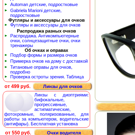
►
Automan детские, подростковые
►
Gabriela Marioni детские,
подростковые
Футляры и аксессуары для очков
►
Футляры и аксессуары для очков
Распродажа разных очков
►
Распродажа. Антикомпьютерные
очки, солнцезащитные очки, очки
тренажеры
Об очках и оправах
►
Подбор формы и размера очков
►
Примерка очков на дому с доставкой
►
Титановые оправы для очков,
подробно
►
Проверка остроты зрения. Таблица
от 499 руб.
Линзы для очков
Линзы с диоптриями:
бифокальные,
прогрессивные,
астигматические,
фотохромные, поляризованные, для
работы за компьютером, водительские
(антифары). Бесплатная установка
от 550 руб.
Очки водителя