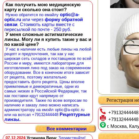
Как получить мою медицинскую
карту и сколько она стоит?
optic@a-
Нужно обратится по емайлу
optic.ru
или через
форму обратной
связи
Стоимоть карты вместе с
.
пересылкой по почте - 250 руб.
У меня сложные астигматические
линзы. Могу ли я купить такие у вас и
по какой цене?
У нас в наличии есть любые линзы на любой
рецепт и предпочтения, так как у нас
широкая сеть складов и поставщиков по всей
России и миру, имеются лаборатории для
изготовления линз под заказ на современном
оборудовании. Все в конечном итоге зависит
от рецепта, поэтому желательно
предоставить фото рецепта. Цены вполне
приемлемые и демократичные, одни из
самых низких в Российской Федерации, так
как поставки идут напрямую от
Регистрация не
производителя. Также по всем вопросам по
наличию и заказу линз можно написать
администратору на емэйл optic@a-optic.ru
+79132444448
Рецептурные
или на вотсап +79132444448
линзы.
+79132444448
г. Москва, Калу
Все комментарии
07.12.2024
Устинова Вера
:
Здравствуйте!