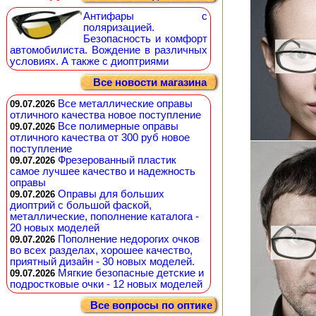
Антифары с
поляризацией.
Безопасность и комфорт
автомобилиста. Вождение в различных
условиях. А также с диоптриями
Все новости магазина
Все металлические оправы
09.07.2026
отличного качества новое поступление
Все полимерные оправы
09.07.2026
отличного качества от 300 руб новое
поступление
Фрезерованный пластик
09.07.2026
самое лучшее качество и надежность
оправы
Оправы для больших
09.07.2026
диоптрий с большой фаской,
металлические, пополнение каталога -
20 новых моделей
Пополнение недорогих очков
09.07.2026
во всех разделах, хорошее качество,
приятный дизайн - 30 новых моделей.
Мягкие безопасные детские и
09.07.2026
подростковые очки - 12 новых моделей
Все вопросы по оптике