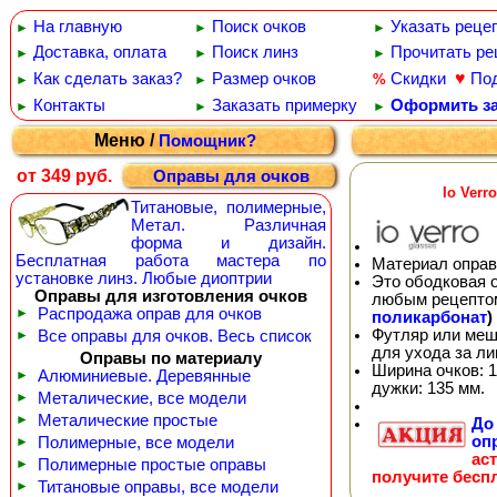
На главную
Поиск очков
Указать реце
►
►
►
Доставка, оплата
Поиск линз
Прочитать ре
►
►
►
♥
Как сделать заказ?
Размер очков
Скидки
По
%
►
►
Контакты
Заказать примерку
Оформить за
►
►
►
Меню /
Помощник?
от 349 руб.
Оправы для очков
Io Verr
Титановые, полимерные,
Метал. Различная
форма и дизайн.
Бесплатная работа мастера по
Материал оправ
установке линз. Любые диоптрии
Это ободковая 
Оправы для изготовления очков
любым рецепто
►
Распродажа оправ для очков
поликарбонат
)
Футляр или меш
►
Все оправы для очков. Весь список
для ухода за л
Оправы по материалу
Ширина очков: 1
►
Алюминиевые. Деревянные
дужки: 135 мм.
►
Металические, все модели
►
Металические простые
Д
оп
►
Полимерные, все модели
ас
►
Полимерные простые оправы
получите бесп
►
Титановые оправы, все модели