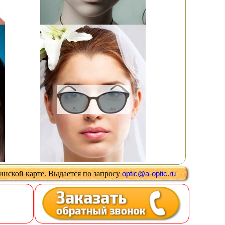
цинской карте
.
Выдается
по запросу
optic@a-optic.ru