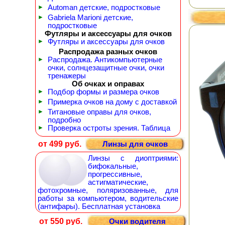
►
Automan детские, подростковые
►
Gabriela Marioni детские,
подростковые
Футляры и аксессуары для очков
►
Футляры и аксессуары для очков
Распродажа разных очков
►
Распродажа. Антикомпьютерные
очки, солнцезащитные очки, очки
тренажеры
Об очках и оправах
►
Подбор формы и размера очков
►
Примерка очков на дому с доставкой
►
Титановые оправы для очков,
подробно
►
Проверка остроты зрения. Таблица
от 499 руб.
Линзы для очков
Линзы с диоптриями:
бифокальные,
прогрессивные,
астигматические,
фотохромные, поляризованные, для
работы за компьютером, водительские
(антифары). Бесплатная установка
от 550 руб.
Очки водителя