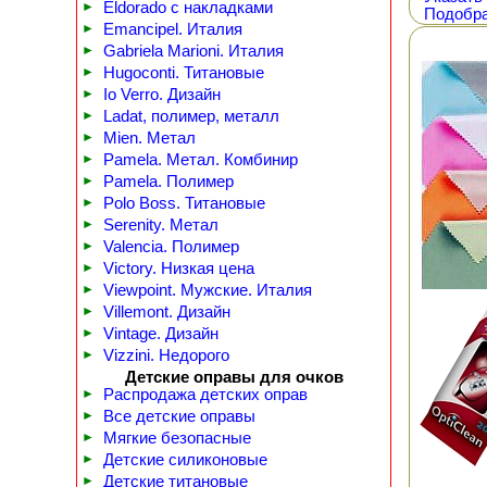
►
Eldorado с накладками
Подобра
►
Emancipel. Италия
►
Gabriela Marioni. Италия
►
Hugoconti. Титановые
►
Io Verro. Дизайн
►
Ladat, полимер, металл
►
Mien. Метал
►
Pamela. Метал. Комбинир
►
Pamela. Полимер
►
Polo Boss. Титановые
►
Serenity. Метал
►
Valencia. Полимер
►
Victory. Низкая цена
►
Viewpoint. Мужские. Италия
►
Villemont. Дизайн
►
Vintage. Дизайн
►
Vizzini. Недорого
Детские оправы для очков
►
Распродажа детских оправ
►
Все детские оправы
►
Мягкие безопасные
►
Детские силиконовые
►
Детские титановые