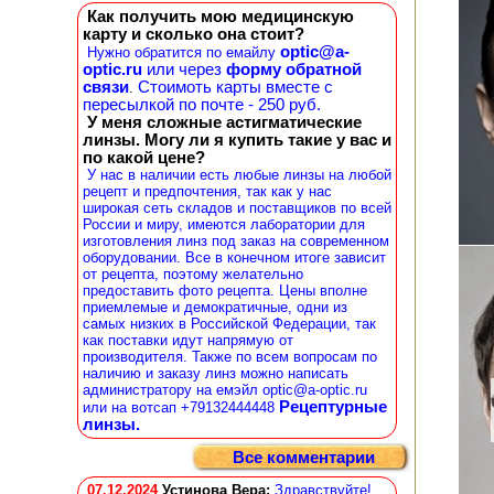
Как получить мою медицинскую
карту и сколько она стоит?
optic@a-
Нужно обратится по емайлу
optic.ru
или через
форму обратной
связи
Стоимоть карты вместе с
.
пересылкой по почте - 250 руб.
У меня сложные астигматические
линзы. Могу ли я купить такие у вас и
по какой цене?
У нас в наличии есть любые линзы на любой
рецепт и предпочтения, так как у нас
широкая сеть складов и поставщиков по всей
России и миру, имеются лаборатории для
изготовления линз под заказ на современном
оборудовании. Все в конечном итоге зависит
от рецепта, поэтому желательно
предоставить фото рецепта. Цены вполне
приемлемые и демократичные, одни из
самых низких в Российской Федерации, так
как поставки идут напрямую от
производителя. Также по всем вопросам по
наличию и заказу линз можно написать
администратору на емэйл optic@a-optic.ru
Рецептурные
или на вотсап +79132444448
линзы.
Все комментарии
07.12.2024
Устинова Вера
:
Здравствуйте!