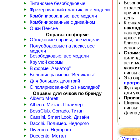
Безопа
►
Титановые безободковые
отражен
►
Фрезерованный пластик, все модели
при ин
►
Комбинированные, все модели
день
►
Комбинированные с дизайном
К очка
наклад
►
Очки Пенсне
наклад
Оправы по форме
яркост
►
Ободковые оправы, все модели
бликов 
►
Полуободковые на леске, все
исполь
модели
Стоимо
►
Безободковые, все модели
цилинд
►
Круглой формы
астигма
укажит
►
В форме "Авиатор"
линзы 
►
Большие размеры "Великаны"
Эта оп
►
Для больших диоптрий
прогр
►
С поляризованной с/з накладкой
Футляр
для ух
Оправы для очков по бренду
Произв
►
Alberto Moretti
Ширина
►
Athena. Метал. Полимер
линзы: 
►
BossClub. Corrado. Титан
Длина 
►
Cassini, Smart Look. Дизайн
►
Dacchi. Полимер. Недорого
►
Diverona. Недорого
►
Duecento. Метал
Указать