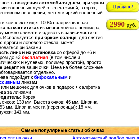
сность
вождения автомобиля днем
, при ярком
Продано!
ии солнечных лучей от снега зимой, в горах,
тенсивном освещении, летом в яркий солнечный
м в комплекте идет 100% поляризованная
2990
руб.
ка на магнитиках
из многослойного полимера,
ку можно снимать и одевать в зависимости от
и. Используется
при ярком солнце
, для снятия
с дороги и лобового стекла, может
зоваться рыбаками
сть линз и их установка
со сферой до ±6 и
ром до ±3
бесплатная
(в том числе и
тических и нулевых, полимер простой), просто
е рецепт
на ваши очки. Цена на более сложные
обговаривается отдельно.
рава подойдет к
бифокальным
и
ессивным
линзам
 или мешочек для очков в подарок + салфетка
ода за линзами
одитель:
Корея
 очков: 138 мм. Высота очков: 46 мм. Ширина
53 мм. Ширина моста (переносицы): 18 мм.
дужки: 141 мм.
Самые популярные статьи об очках
 рецепт на очки
Автоматический подбор линз д