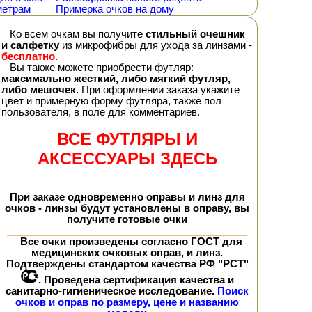
метрам
Примерка очков на дому
Ко всем очкам вы получите
стильный очешник
и салфетку
из микрофибры для ухода за линзами -
бесплатно
.
Вы также можете приобрести футляр:
максимально жесткий, либо мягкий футляр,
либо мешочек.
При оформлении заказа укажите
цвет и примерную форму футляра, также пол
пользователя, в поле для комментариев.
ВСЕ ФУТЛЯРЫ И
АКСЕССУАРЫ ЗДЕСЬ
При заказе
одновременно
оправы и линз для
очков - линзы будут установлены в оправу, вы
получите
готовые очки
Все очки произведены согласно ГОСТ для
медицинских очковых оправ, и линз.
Подтверждены стандартом качества РФ "РСТ"
. Проведена сертификация качества и
санитарно-гигиеническое исследование.
Поиск
очков и оправ по размеру, цене и названию