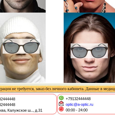
рация не требуется, заказ без личного кабинета. Данные в меди
+79132444448
2444448
optic@a-optic.ru
2444448
00:00 - 24:00
ква, Калужское ш.., д.31