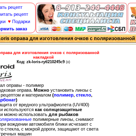
ать рецепт
итать рецепт
♥
дки
Подарки
рмить заказ
Loris оправа для изготовления очков с поляризованной н
 оправа для изготовления очков с поляризованной
накладкой
Код: zk-loris-rytl210245c9
(x)
ал оправы - полимер
одковая оправа.
Можно
установить линзы с
рецептом и материалом
(
полимер
,
стекло
,
рбонат
)
ащита от вредного ультрафиолета (UV400)
ки используются
как солнцезащитные
ки можно использовать
для рыбаков
оляризованные
полимерные линзы, снимают
 при вождении автомобиля блики исчезают с
о стекла, с мокрой дороги, защищают от света
тречных машин