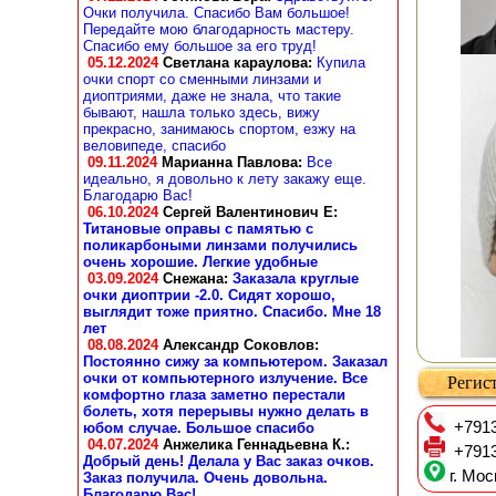
Очки получила. Спасибо Вам большое!
Передайте мою благодарность мастеру.
Спасибо ему большое за его труд!
05.12.2024
Светлана караулова
:
Купила
очки спорт со сменными линзами и
диоптриями, даже не знала, что такие
бывают, нашла только здесь, вижу
прекрасно, занимаюсь спортом, езжу на
веловипеде, спасибо
09.11.2024
Марианна Павлова
:
Все
идеально, я довольно к лету закажу еще.
Благодарю Вас!
06.10.2024
Сергей Валентинович Е:
Титановые оправы с памятью с
поликарбоными линзами получились
очень хорошие. Легкие удобные
03.09.2024
Снежана
:
Заказала круглые
очки диоптрии -2.0. Сидят хорошо,
выглядит тоже приятно. Спасибо. Мне 18
лет
08.08.2024
Александр Соковлов
:
Постоянно сижу за компьютером. Заказал
очки от компьютерного излучение. Все
Регист
комфортно глаза заметно перестали
болеть, хотя перерывы нужно делать в
+7913
юбом случае. Большое спасибо
04.07.2024
Анжелика Геннадьевна К.
:
+7913
Добрый день! Делала у Вас заказ очков.
г. Мос
Заказ получила. Очень довольна.
Благодарю Вас!