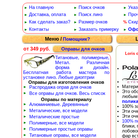
На главную
Поиск очков
Указ
►
►
►
Доставка, оплата
Поиск линз
Проч
►
►
►
Как сделать заказ?
Размер очков
Ски
%
►
►
Контакты
Заказать примерку
Офо
►
►
►
Меню /
Помощник?
от 349 руб.
Оправы для очков
Loris
Титановые, полимерные,
Метал. Различная
форма и дизайн.
Бесплатная работа мастера по
установке линз. Любые диоптрии
Оправы для изготовления очков
Матери
►
Распродажа оправ для очков
Это об
►
Все оправы для очков. Весь список
любым 
Оправы по материалу
полика
►
Алюминиевые. Деревянные
100% з
►
Металические, все модели
Эти оч
Эти оч
►
Металические простые
100% п
►
Полимерные, все модели
блики,
►
Полимерные простые оправы
лобовог
►
Титановые оправы, все модели
фар вс