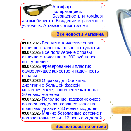
Антифары с
поляризацией.
Безопасность и комфорт
автомобилиста. Вождение в различных
условиях. А также с диоптриями
Все новости магазина
Все металлические оправы
09.07.2026
отличного качества новое поступление
Все полимерные оправы
09.07.2026
отличного качества от 300 руб новое
поступление
Фрезерованный пластик
09.07.2026
самое лучшее качество и надежность
оправы
Оправы для больших
09.07.2026
диоптрий с большой фаской,
металлические, пополнение каталога -
20 новых моделей
Пополнение недорогих очков
09.07.2026
во всех разделах, хорошее качество,
приятный дизайн - 30 новых моделей.
Мягкие безопасные детские и
09.07.2026
подростковые очки - 12 новых моделей
Все вопросы по оптике