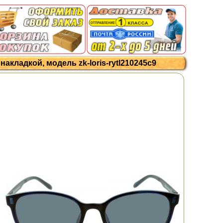
акладкой, модель zk-loris-rytl210245c9