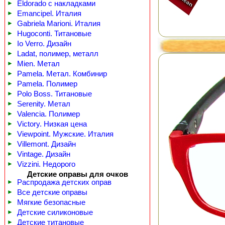
►
Eldorado с накладками
►
Emancipel. Италия
►
Gabriela Marioni. Италия
►
Hugoconti. Титановые
►
Io Verro. Дизайн
►
Ladat, полимер, металл
►
Mien. Метал
►
Pamela. Метал. Комбинир
►
Pamela. Полимер
►
Polo Boss. Титановые
►
Serenity. Метал
►
Valencia. Полимер
►
Victory. Низкая цена
►
Viewpoint. Мужские. Италия
►
Villemont. Дизайн
►
Vintage. Дизайн
►
Vizzini. Недорого
Детские оправы для очков
►
Распродажа детских оправ
►
Все детские оправы
►
Мягкие безопасные
►
Детские силиконовые
►
Детские титановые