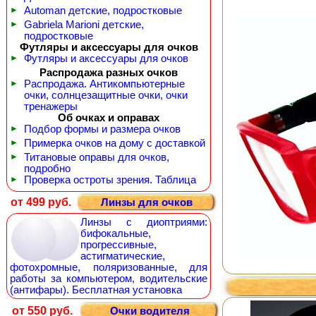
►
Automan детские, подростковые
►
Gabriela Marioni детские,
подростковые
Футляры и аксессуары для очков
►
Футляры и аксессуары для очков
Распродажа разных очков
►
Распродажа. Антикомпьютерные
очки, солнцезащитные очки, очки
тренажеры
Об очках и оправах
►
Подбор формы и размера очков
►
Примерка очков на дому с доставкой
►
Титановые оправы для очков,
подробно
►
Проверка остроты зрения. Таблица
от 499 руб.
Линзы для очков
Линзы с диоптриями:
бифокальные,
прогрессивные,
астигматические,
фотохромные, поляризованные, для
работы за компьютером, водительские
(антифары). Бесплатная установка
от 550 руб.
Очки водителя