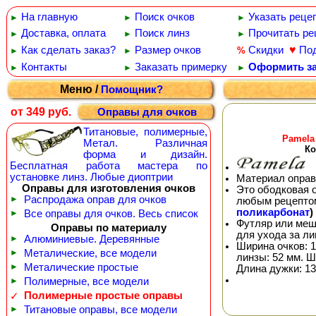
На главную
Поиск очков
Указать реце
►
►
►
Доставка, оплата
Поиск линз
Прочитать ре
►
►
►
♥
Как сделать заказ?
Размер очков
Скидки
По
%
►
►
Контакты
Заказать примерку
Оформить за
►
►
►
Меню /
Помощник?
от 349 руб.
Оправы для очков
Титановые, полимерные,
Pamela
Метал. Различная
Ко
форма и дизайн.
Бесплатная работа мастера по
установке линз. Любые диоптрии
Материал оправ
Оправы для изготовления очков
Это ободковая 
►
Распродажа оправ для очков
любым рецепто
поликарбонат
)
►
Все оправы для очков. Весь список
Футляр или меш
Оправы по материалу
для ухода за л
►
Алюминиевые. Деревянные
Ширина очков: 1
►
Металические, все модели
линзы: 52 мм. Ш
►
Металические простые
Длина дужки: 13
►
Полимерные, все модели
Полимерные простые оправы
✓
►
Титановые оправы, все модели