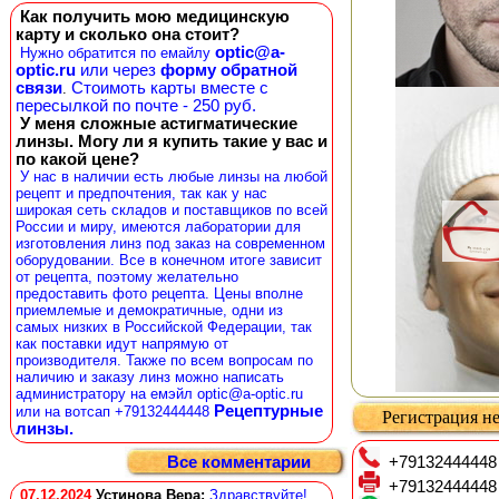
Как получить мою медицинскую
карту и сколько она стоит?
optic@a-
Нужно обратится по емайлу
optic.ru
или через
форму обратной
связи
Стоимоть карты вместе с
.
пересылкой по почте - 250 руб.
У меня сложные астигматические
линзы. Могу ли я купить такие у вас и
по какой цене?
У нас в наличии есть любые линзы на любой
рецепт и предпочтения, так как у нас
широкая сеть складов и поставщиков по всей
России и миру, имеются лаборатории для
изготовления линз под заказ на современном
оборудовании. Все в конечном итоге зависит
от рецепта, поэтому желательно
предоставить фото рецепта. Цены вполне
приемлемые и демократичные, одни из
самых низких в Российской Федерации, так
как поставки идут напрямую от
производителя. Также по всем вопросам по
наличию и заказу линз можно написать
администратору на емэйл optic@a-optic.ru
Рецептурные
или на вотсап +79132444448
Регистрация не
линзы.
+79132444448
Все комментарии
+79132444448
07.12.2024
Устинова Вера
:
Здравствуйте!