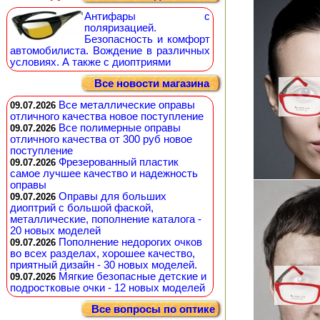
Антифары с
поляризацией.
Безопасность и комфорт
автомобилиста. Вождение в различных
условиях. А также с диоптриями
Все новости магазина
Все металлические оправы
09.07.2026
отличного качества новое поступление
Все полимерные оправы
09.07.2026
отличного качества от 300 руб новое
поступление
Фрезерованный пластик
09.07.2026
самое лучшее качество и надежность
оправы
Оправы для больших
09.07.2026
диоптрий с большой фаской,
металлические, пополнение каталога -
20 новых моделей
Пополнение недорогих очков
09.07.2026
во всех разделах, хорошее качество,
приятный дизайн - 30 новых моделей.
Мягкие безопасные детские и
09.07.2026
подростковые очки - 12 новых моделей
Все вопросы по оптике