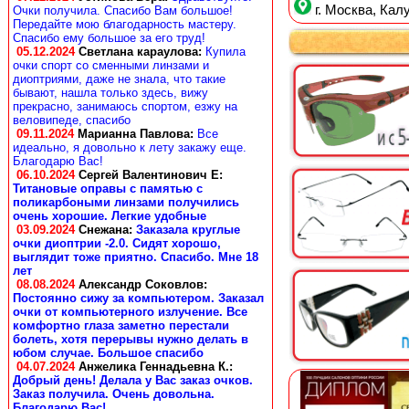
г. Москва, Калу
Очки получила. Спасибо Вам большое!
Передайте мою благодарность мастеру.
Спасибо ему большое за его труд!
05.12.2024
Светлана караулова
:
Купила
очки спорт со сменными линзами и
диоптриями, даже не знала, что такие
бывают, нашла только здесь, вижу
прекрасно, занимаюсь спортом, езжу на
веловипеде, спасибо
09.11.2024
Марианна Павлова
:
Все
идеально, я довольно к лету закажу еще.
Благодарю Вас!
06.10.2024
Сергей Валентинович Е:
Титановые оправы с памятью с
поликарбоными линзами получились
очень хорошие. Легкие удобные
03.09.2024
Снежана
:
Заказала круглые
очки диоптрии -2.0. Сидят хорошо,
выглядит тоже приятно. Спасибо. Мне 18
лет
08.08.2024
Александр Соковлов
:
Постоянно сижу за компьютером. Заказал
очки от компьютерного излучение. Все
комфортно глаза заметно перестали
болеть, хотя перерывы нужно делать в
юбом случае. Большое спасибо
04.07.2024
Анжелика Геннадьевна К.
:
Добрый день! Делала у Вас заказ очков.
Заказ получила. Очень довольна.
Благодарю Вас!