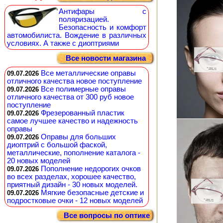
Антифары с
поляризацией.
Безопасность и комфорт
автомобилиста. Вождение в различных
условиях. А также с диоптриями
Все новости магазина
Все металлические оправы
09.07.2026
отличного качества новое поступление
Все полимерные оправы
09.07.2026
отличного качества от 300 руб новое
поступление
Фрезерованный пластик
09.07.2026
самое лучшее качество и надежность
оправы
Оправы для больших
09.07.2026
диоптрий с большой фаской,
металлические, пополнение каталога -
20 новых моделей
Пополнение недорогих очков
09.07.2026
во всех разделах, хорошее качество,
приятный дизайн - 30 новых моделей.
Мягкие безопасные детские и
09.07.2026
подростковые очки - 12 новых моделей
Все вопросы по оптике