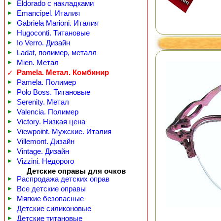
►
Eldorado с накладками
►
Emancipel. Италия
►
Gabriela Marioni. Италия
►
Hugoconti. Титановые
►
Io Verro. Дизайн
►
Ladat, полимер, металл
►
Mien. Метал
Pamela. Метал. Комбинир
✓
►
Pamela. Полимер
►
Polo Boss. Титановые
►
Serenity. Метал
►
Valencia. Полимер
►
Victory. Низкая цена
►
Viewpoint. Мужские. Италия
►
Villemont. Дизайн
►
Vintage. Дизайн
►
Vizzini. Недорого
Детские оправы для очков
►
Распродажа детских оправ
►
Все детские оправы
►
Мягкие безопасные
►
Детские силиконовые
►
Детские титановые