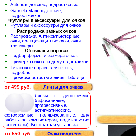
►
Automan детские, подростковые
►
Gabriela Marioni детские,
подростковые
Футляры и аксессуары для очков
►
Футляры и аксессуары для очков
Распродажа разных очков
►
Распродажа. Антикомпьютерные
очки, солнцезащитные очки, очки
тренажеры
Об очках и оправах
►
Подбор формы и размера очков
►
Примерка очков на дому с доставкой
►
Титановые оправы для очков,
подробно
►
Проверка остроты зрения. Таблица
от 499 руб.
Линзы для очков
Линзы с диоптриями:
бифокальные,
прогрессивные,
астигматические,
фотохромные, поляризованные, для
работы за компьютером, водительские
(антифары). Бесплатная установка
от 550 руб.
Очки водителя