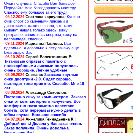
Очки получила. Спасибо Вам большое!
Передайте мою благодарность мастеру.
Спасибо ему большое за его труд!
05.12.2024
Светлана караулова
:
Купила
очки спорт со сменными линзами и
диоптриями, даже не знала, что такие
бывают, нашла только здесь, вижу
прекрасно, занимаюсь спортом, езжу на
веловипеде, спасибо
09.11.2024
Марианна Павлова
:
Все
идеально, я довольно к лету закажу еще.
Благодарю Вас!
06.10.2024
Сергей Валентинович Е:
Титановые оправы с памятью с
поликарбоными линзами получились
очень хорошие. Легкие удобные
03.09.2024
Снежана
:
Заказала круглые
очки диоптрии -2.0. Сидят хорошо,
выглядит тоже приятно. Спасибо. Мне 18
лет
08.08.2024
Александр Соковлов
:
Постоянно сижу за компьютером. Заказал
очки от компьютерного излучение. Все
комфортно глаза заметно перестали
болеть, хотя перерывы нужно делать в
юбом случае. Большое спасибо
04.07.2024
Анжелика Геннадьевна К.
:
Добрый день! Делала у Вас заказ очков.
Заказ получила. Очень довольна.
Благодарю Вас!