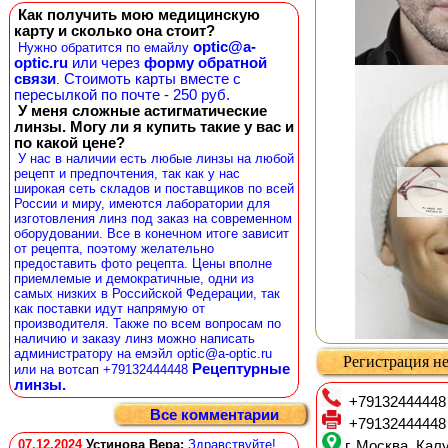
Как получить мою медицинскую
карту и сколько она стоит?
optic@a-
Нужно обратится по емайлу
optic.ru
или через
форму обратной
связи
Стоимоть карты вместе с
.
пересылкой по почте - 250 руб.
У меня сложные астигматические
линзы. Могу ли я купить такие у вас и
по какой цене?
У нас в наличии есть любые линзы на любой
рецепт и предпочтения, так как у нас
широкая сеть складов и поставщиков по всей
России и миру, имеются лаборатории для
изготовления линз под заказ на современном
оборудовании. Все в конечном итоге зависит
от рецепта, поэтому желательно
предоставить фото рецепта. Цены вполне
приемлемые и демократичные, одни из
самых низких в Российской Федерации, так
как поставки идут напрямую от
производителя. Также по всем вопросам по
наличию и заказу линз можно написать
администратору на емэйл optic@a-optic.ru
Регистрация не
Рецептурные
или на вотсап +79132444448
линзы.
+79132444448
Все комментарии
+79132444448
07.12.2024
Устинова Вера
:
Здравствуйте!
г. Москва, Калу