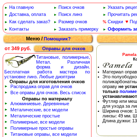
На главную
Поиск очков
Указать реце
►
►
►
Доставка, оплата
Поиск линз
Прочитать ре
►
►
►
♥
Как сделать заказ?
Размер очков
Скидки
По
%
►
►
Контакты
Заказать примерку
Оформить за
►
►
►
Меню /
Помощник?
от 349 руб.
Оправы для очков
Pamela
Титановые, полимерные,
К
Метал. Различная
форма и дизайн.
Материал оправ
Бесплатная работа мастера по
Это полуободков
установке линз. Любые диоптрии
поликарбонатны
Оправы для изготовления очков
оправу
не уста
►
Распродажа оправ для очков
только
полиме
►
Все оправы для очков. Весь список
устанавливают
Оправы по материалу
Футляр или меш
►
Алюминиевые. Деревянные
для ухода за л
►
Металические, все модели
Ширина очков: 1
линзы: 49 мм. Ш
►
Металические простые
Длина дужки: 13
►
Полимерные, все модели
►
Полимерные простые оправы
►
Титановые оправы, все модели