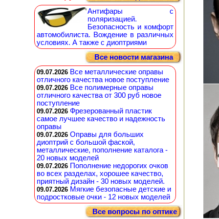
Антифары с
поляризацией.
Безопасность и комфорт
автомобилиста. Вождение в различных
условиях. А также с диоптриями
Все новости магазина
Все металлические оправы
09.07.2026
отличного качества новое поступление
Все полимерные оправы
09.07.2026
отличного качества от 300 руб новое
поступление
Фрезерованный пластик
09.07.2026
самое лучшее качество и надежность
оправы
Оправы для больших
09.07.2026
диоптрий с большой фаской,
металлические, пополнение каталога -
20 новых моделей
Пополнение недорогих очков
09.07.2026
во всех разделах, хорошее качество,
приятный дизайн - 30 новых моделей.
Мягкие безопасные детские и
09.07.2026
подростковые очки - 12 новых моделей
Все вопросы по оптике