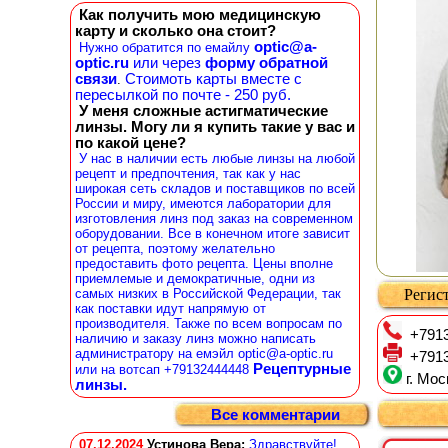
Как получить мою медицинскую
карту и сколько она стоит?
optic@a-
Нужно обратится по емайлу
optic.ru
или через
форму обратной
связи
Стоимоть карты вместе с
.
пересылкой по почте - 250 руб.
У меня сложные астигматические
линзы. Могу ли я купить такие у вас и
по какой цене?
У нас в наличии есть любые линзы на любой
рецепт и предпочтения, так как у нас
широкая сеть складов и поставщиков по всей
России и миру, имеются лаборатории для
изготовления линз под заказ на современном
оборудовании. Все в конечном итоге зависит
от рецепта, поэтому желательно
предоставить фото рецепта. Цены вполне
приемлемые и демократичные, одни из
самых низких в Российской Федерации, так
Регист
как поставки идут напрямую от
производителя. Также по всем вопросам по
+7913
наличию и заказу линз можно написать
администратору на емэйл optic@a-optic.ru
+7913
Рецептурные
или на вотсап +79132444448
г. Мос
линзы.
Все комментарии
07.12.2024
Устинова Вера
:
Здравствуйте!