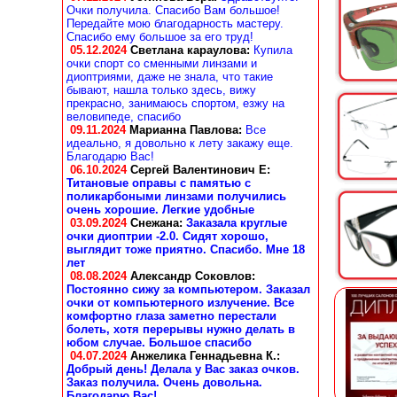
Очки получила. Спасибо Вам большое!
Передайте мою благодарность мастеру.
Спасибо ему большое за его труд!
05.12.2024
Светлана караулова
:
Купила
очки спорт со сменными линзами и
диоптриями, даже не знала, что такие
бывают, нашла только здесь, вижу
прекрасно, занимаюсь спортом, езжу на
веловипеде, спасибо
09.11.2024
Марианна Павлова
:
Все
идеально, я довольно к лету закажу еще.
Благодарю Вас!
06.10.2024
Сергей Валентинович Е:
Титановые оправы с памятью с
поликарбоными линзами получились
очень хорошие. Легкие удобные
03.09.2024
Снежана
:
Заказала круглые
очки диоптрии -2.0. Сидят хорошо,
выглядит тоже приятно. Спасибо. Мне 18
лет
08.08.2024
Александр Соковлов
:
Постоянно сижу за компьютером. Заказал
очки от компьютерного излучение. Все
комфортно глаза заметно перестали
болеть, хотя перерывы нужно делать в
юбом случае. Большое спасибо
04.07.2024
Анжелика Геннадьевна К.
:
Добрый день! Делала у Вас заказ очков.
Заказ получила. Очень довольна.
Благодарю Вас!