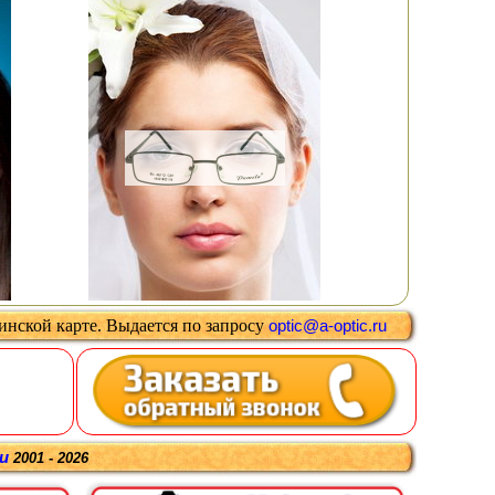
цинской карте
.
Выдается
по запросу
optic@a-optic.ru
ru
2001 - 2026