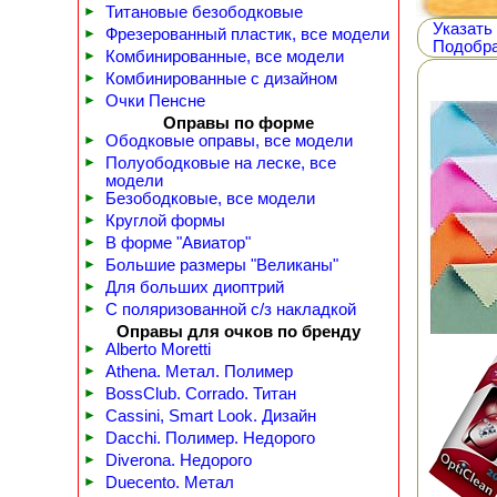
►
Титановые безободковые
Указать
►
Фрезерованный пластик, все модели
Подобра
►
Комбинированные, все модели
►
Комбинированные с дизайном
►
Очки Пенсне
Оправы по форме
►
Ободковые оправы, все модели
►
Полуободковые на леске, все
модели
►
Безободковые, все модели
►
Круглой формы
►
В форме "Авиатор"
►
Большие размеры "Великаны"
►
Для больших диоптрий
►
С поляризованной с/з накладкой
Оправы для очков по бренду
►
Alberto Moretti
►
Athena. Метал. Полимер
►
BossClub. Corrado. Титан
►
Cassini, Smart Look. Дизайн
►
Dacchi. Полимер. Недорого
►
Diverona. Недорого
►
Duecento. Метал