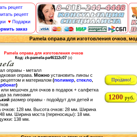
ать рецепт
итать рецепт
♥
дки
Подарки
рмить заказ
Pamela оправа для изготовления очков, мо
Pamela оправа для изготовления очков
Код: zk-pamela-pa46112c07
(x)
ал оправы - металл
одковая оправа.
Можно
установить линзы с
Продано!
рецептом и материалом
(
полимер
,
стекло
,
рбонат
)
 или мешочек для очков в подарок + салфетка
ода за линзами
1200
руб.
ький
размер оправы - подойдут для детей и
тков
 очков: 128 мм. Высота очков: 28 мм. Ширина
48 мм. Ширина моста (переносицы): 18 мм.
дужки: 138 мм.