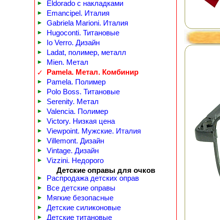
►
Eldorado с накладками
►
Emancipel. Италия
►
Gabriela Marioni. Италия
►
Hugoconti. Титановые
►
Io Verro. Дизайн
►
Ladat, полимер, металл
►
Mien. Метал
Pamela. Метал. Комбинир
✓
►
Pamela. Полимер
►
Polo Boss. Титановые
►
Serenity. Метал
►
Valencia. Полимер
►
Victory. Низкая цена
►
Viewpoint. Мужские. Италия
►
Villemont. Дизайн
►
Vintage. Дизайн
►
Vizzini. Недорого
Детские оправы для очков
►
Распродажа детских оправ
►
Все детские оправы
►
Мягкие безопасные
►
Детские силиконовые
►
Детские титановые