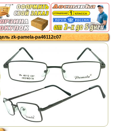
дель zk-pamela-pa46112c07