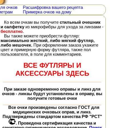
ля очков
Расшифровка вашего рецепта
метрам
Примерка очков на дому
Ко всем очкам вы получите
стильный очешник
и салфетку
из микрофибры для ухода за линзами -
бесплатно
.
Вы также можете приобрести футляр:
максимально жесткий, либо мягкий футляр,
либо мешочек.
При оформлении заказа укажите
цвет и примерную форму футляра, также пол
пользователя, в поле для комментариев.
ВСЕ ФУТЛЯРЫ И
АКСЕССУАРЫ ЗДЕСЬ
При заказе
одновременно
оправы и линз для
очков - линзы будут установлены в оправу, вы
получите
готовые очки
Все очки произведены согласно ГОСТ для
медицинских очковых оправ, и линз.
Подтверждены стандартом качества РФ "РСТ"
. Проведена сертификация качества и
санитарно-гигиеническое исследование.
Поиск