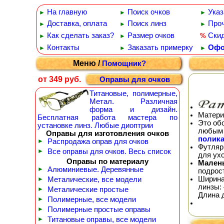
На главную
Поиск очков
Указ
►
►
►
Доставка, оплата
Поиск линз
Проч
►
►
►
Как сделать заказ?
Размер очков
Ски
%
►
►
Контакты
Заказать примерку
Офо
►
►
►
Меню /
Помощник?
от 349 руб.
Оправы для очков
Титановые, полимерные,
Метал. Различная
форма и дизайн.
Матери
Бесплатная работа мастера по
Это об
установке линз. Любые диоптрии
любым 
Оправы для изготовления очков
полика
►
Распродажа оправ для очков
Футляр
►
Все оправы для очков. Весь список
для ух
Оправы по материалу
Мален
►
Алюминиевые. Деревянные
подрос
Ширина
►
Металические, все модели
линзы: 
►
Металические простые
Длина 
►
Полимерные, все модели
►
Полимерные простые оправы
►
Титановые оправы, все модели