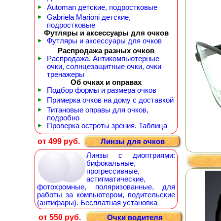
►
Automan детские, подростковые
►
Gabriela Marioni детские,
подростковые
Футляры и аксессуары для очков
►
Футляры и аксессуары для очков
Распродажа разных очков
►
Распродажа. Антикомпьютерные
очки, солнцезащитные очки, очки
тренажеры
Об очках и оправах
►
Подбор формы и размера очков
►
Примерка очков на дому с доставкой
►
Титановые оправы для очков,
подробно
►
Проверка остроты зрения. Таблица
от 499 руб.
Линзы для очков
Линзы с диоптриями:
бифокальные,
прогрессивные,
астигматические,
фотохромные, поляризованные, для
работы за компьютером, водительские
(антифары). Бесплатная установка
от 550 руб.
Очки водителя