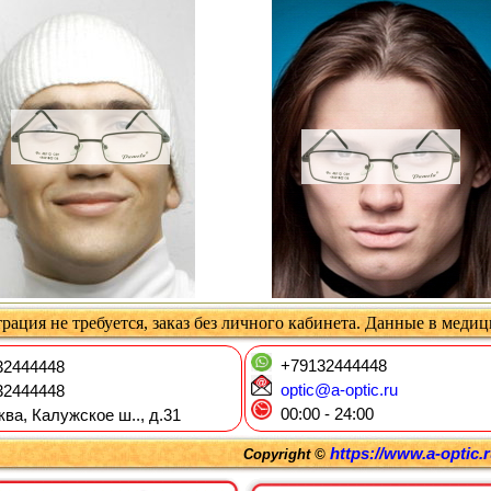
рация не требуется, заказ без личного кабинета. Данные в меди
+79132444448
2444448
optic@a-optic.ru
2444448
00:00 - 24:00
ква, Калужское ш.., д.31
https://www.a-optic.
Copyright ©