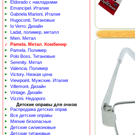
►
Eldorado с накладками
►
Emancipel. Италия
►
Gabriela Marioni. Италия
►
Hugoconti. Титановые
►
Io Verro. Дизайн
►
Ladat, полимер, металл
►
Mien. Метал
Pamela. Метал. Комбинир
✓
►
Pamela. Полимер
►
Polo Boss. Титановые
►
Serenity. Метал
►
Valencia. Полимер
►
Victory. Низкая цена
►
Viewpoint. Мужские. Италия
►
Villemont. Дизайн
►
Vintage. Дизайн
►
Vizzini. Недорого
Детские оправы для очков
►
Распродажа детских оправ
►
Все детские оправы
►
Мягкие безопасные
►
Детские силиконовые
►
Детские титановые