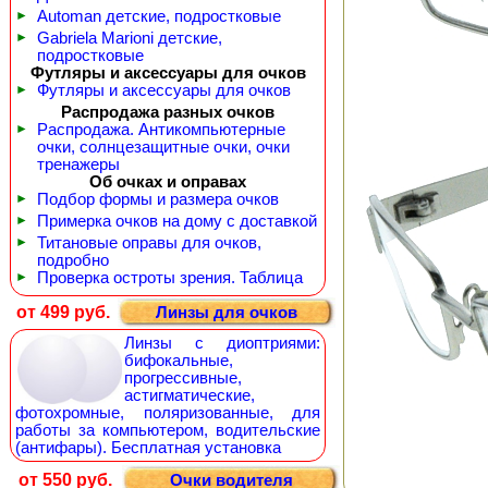
►
Automan детские, подростковые
►
Gabriela Marioni детские,
подростковые
Футляры и аксессуары для очков
►
Футляры и аксессуары для очков
Распродажа разных очков
►
Распродажа. Антикомпьютерные
очки, солнцезащитные очки, очки
тренажеры
Об очках и оправах
►
Подбор формы и размера очков
►
Примерка очков на дому с доставкой
►
Титановые оправы для очков,
подробно
►
Проверка остроты зрения. Таблица
от 499 руб.
Линзы для очков
Линзы с диоптриями:
бифокальные,
прогрессивные,
астигматические,
фотохромные, поляризованные, для
работы за компьютером, водительские
(антифары). Бесплатная установка
от 550 руб.
Очки водителя