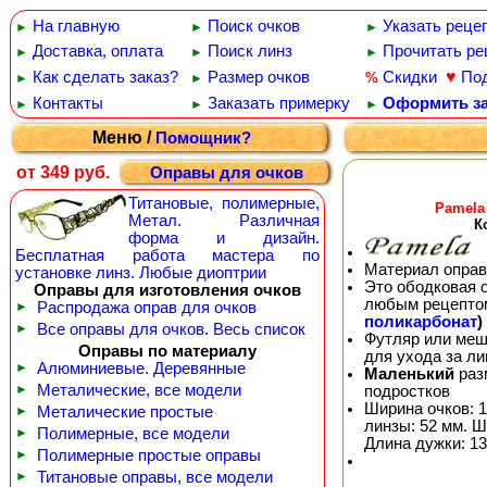
На главную
Поиск очков
Указать реце
►
►
►
Доставка, оплата
Поиск линз
Прочитать ре
►
►
►
♥
Как сделать заказ?
Размер очков
Скидки
По
%
►
►
Контакты
Заказать примерку
Оформить за
►
►
►
Меню /
Помощник?
от 349 руб.
Оправы для очков
Титановые, полимерные,
Pamela
Метал. Различная
К
форма и дизайн.
Бесплатная работа мастера по
Материал оправ
установке линз. Любые диоптрии
Это ободковая 
Оправы для изготовления очков
любым рецепто
►
Распродажа оправ для очков
поликарбонат
)
►
Все оправы для очков. Весь список
Футляр или меш
Оправы по материалу
для ухода за л
►
Алюминиевые. Деревянные
Маленький
раз
►
Металические, все модели
подростков
Ширина очков: 1
►
Металические простые
линзы: 52 мм. Ш
►
Полимерные, все модели
Длина дужки: 13
►
Полимерные простые оправы
►
Титановые оправы, все модели