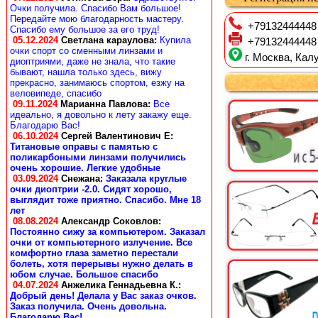
Очки получила. Спасибо Вам большое!
Передайте мою благодарность мастеру.
+79132444448
Спасибо ему большое за его труд!
05.12.2024
Светлана караулова
:
Купила
+79132444448
очки спорт со сменными линзами и
г. Москва, Калу
диоптриями, даже не знала, что такие
бывают, нашла только здесь, вижу
прекрасно, занимаюсь спортом, езжу на
веловипеде, спасибо
09.11.2024
Марианна Павлова
:
Все
идеально, я довольно к лету закажу еще.
Благодарю Вас!
06.10.2024
Сергей Валентинович Е:
Титановые оправы с памятью с
поликарбоными линзами получились
очень хорошие. Легкие удобные
03.09.2024
Снежана
:
Заказала круглые
очки диоптрии -2.0. Сидят хорошо,
выглядит тоже приятно. Спасибо. Мне 18
лет
08.08.2024
Александр Соковлов
:
Постоянно сижу за компьютером. Заказал
очки от компьютерного излучение. Все
комфортно глаза заметно перестали
болеть, хотя перерывы нужно делать в
юбом случае. Большое спасибо
04.07.2024
Анжелика Геннадьевна К.
:
Добрый день! Делала у Вас заказ очков.
Заказ получила. Очень довольна.
Благодарю Вас!