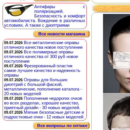
Антифары с
поляризацией.
Безопасность и комфорт
автомобилиста. Вождение в различных
условиях. А также с диоптриями
Все новости магазина
Все металлические оправы
09.07.2026
отличного качества новое поступление
Все полимерные оправы
09.07.2026
отличного качества от 300 руб новое
поступление
Фрезерованный пластик
09.07.2026
самое лучшее качество и надежность
оправы
Оправы для больших
09.07.2026
диоптрий с большой фаской,
металлические, пополнение каталога -
20 новых моделей
Пополнение недорогих очков
09.07.2026
во всех разделах, хорошее качество,
приятный дизайн - 30 новых моделей.
Мягкие безопасные детские и
09.07.2026
подростковые очки - 12 новых моделей
Все вопросы по оптике