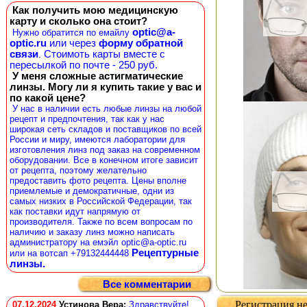
Как получить мою медицинскую
карту и сколько она стоит?
optic@a-
Нужно обратится по емайлу
optic.ru
или через
форму обратной
связи
Стоимоть карты вместе с
.
пересылкой по почте - 250 руб.
У меня сложные астигматические
линзы. Могу ли я купить такие у вас и
по какой цене?
У нас в наличии есть любые линзы на любой
рецепт и предпочтения, так как у нас
широкая сеть складов и поставщиков по всей
России и миру, имеются лаборатории для
изготовления линз под заказ на современном
оборудовании. Все в конечном итоге зависит
от рецепта, поэтому желательно
предоставить фото рецепта. Цены вполне
приемлемые и демократичные, одни из
самых низких в Российской Федерации, так
как поставки идут напрямую от
производителя. Также по всем вопросам по
наличию и заказу линз можно написать
администратору на емэйл optic@a-optic.ru
Рецептурные
или на вотсап +79132444448
линзы.
Все комментарии
Регистрация не
07.12.2024
Устинова Вера
:
Здравствуйте!