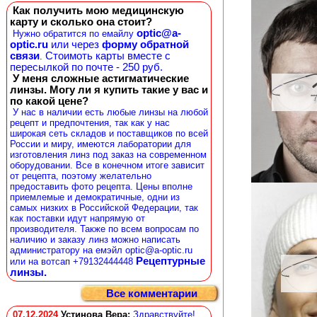
Как получить мою медицинскую
карту и сколько она стоит?
optic@a-
Нужно обратится по емайлу
optic.ru
или через
форму обратной
связи
Стоимоть карты вместе с
.
пересылкой по почте - 250 руб.
У меня сложные астигматические
линзы. Могу ли я купить такие у вас и
по какой цене?
У нас в наличии есть любые линзы на любой
рецепт и предпочтения, так как у нас
широкая сеть складов и поставщиков по всей
России и миру, имеются лаборатории для
изготовления линз под заказ на современном
оборудовании. Все в конечном итоге зависит
от рецепта, поэтому желательно
предоставить фото рецепта. Цены вполне
приемлемые и демократичные, одни из
самых низких в Российской Федерации, так
как поставки идут напрямую от
производителя. Также по всем вопросам по
наличию и заказу линз можно написать
администратору на емэйл optic@a-optic.ru
Рецептурные
или на вотсап +79132444448
линзы.
Все комментарии
07.12.2024
Устинова Вера
:
Здравствуйте!