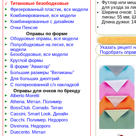
Футляр или меш
Титановые безободковые
✓
для ухода за л
►
Фрезерованный пластик, все модели
Ширина очков: 1
►
Комбинированные, все модели
линзы: 55 мм. Ш
►
Комбинированные с дизайном
Длина дужки: 14
►
Очки Пенсне
Оправы по форме
►
Ободковые оправы, все модели
►
Полуободковые на леске, все
Указать рецепт н
модели
Подобрать оправ
►
Безободковые, все модели
►
Круглой формы
►
В форме "Авиатор"
►
Большие размеры "Великаны"
►
Для больших диоптрий
►
С поляризованной с/з накладкой
Оправы для очков по бренду
►
Alberto Moretti
►
Athena. Метал. Полимер
►
BossClub. Corrado. Титан
►
Cassini, Smart Look. Дизайн
►
Dacchi. Полимер. Недорого
►
Diverona. Недорого
►
Duecento. Метал