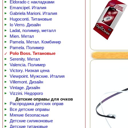
►
Eldorado с накладками
►
Emancipel. Италия
►
Gabriela Marioni. Италия
►
Hugoconti. Титановые
►
Io Verro. Дизайн
►
Ladat, полимер, металл
►
Mien. Метал
►
Pamela. Метал. Комбинир
►
Pamela. Полимер
Polo Boss. Титановые
✓
►
Serenity. Метал
►
Valencia. Полимер
►
Victory. Низкая цена
►
Viewpoint. Мужские. Италия
►
Villemont. Дизайн
►
Vintage. Дизайн
►
Vizzini. Недорого
Детские оправы для очков
►
Распродажа детских оправ
►
Все детские оправы
►
Мягкие безопасные
►
Детские силиконовые
►
Детские титановые