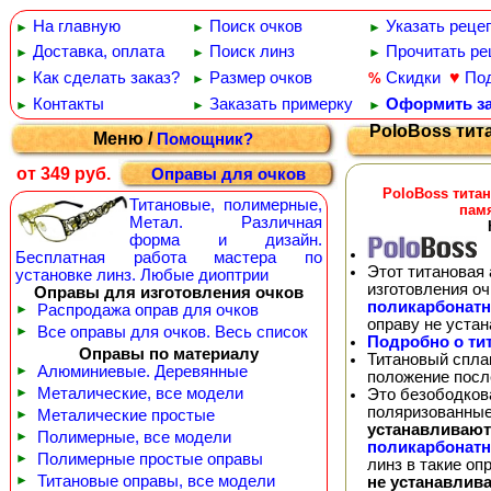
На главную
Поиск очков
Указать реце
►
►
►
Доставка, оплата
Поиск линз
Прочитать ре
►
►
►
♥
Как сделать заказ?
Размер очков
Скидки
По
%
►
►
Контакты
Заказать примерку
Оформить за
►
►
►
PoloBoss тит
Меню /
Помощник?
от 349 руб.
Оправы для очков
PoloBoss тита
Титановые, полимерные,
пам
Метал. Различная
форма и дизайн.
Бесплатная работа мастера по
Этот титановая 
установке линз. Любые диоптрии
изготовления о
Оправы для изготовления очков
поликарбонат
►
Распродажа оправ для очков
оправу не уста
►
Все оправы для очков. Весь список
Подробно о ти
Оправы по материалу
Титановый спла
►
Алюминиевые. Деревянные
положение посл
►
Металические, все модели
Это безободков
поляризованные
►
Металические простые
устанавливают
►
Полимерные, все модели
поликарбонат
►
Полимерные простые оправы
линз в такие о
►
Титановые оправы, все модели
не устанавлив