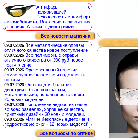
Антифары с
поляризацией.
Безопасность и комфорт
автомобилиста. Вождение в различных
условиях. А также с диоптриями
Все новости магазина
Все металлические оправы
09.07.2026
отличного качества новое поступление
Все полимерные оправы
09.07.2026
отличного качества от 300 руб новое
поступление
Фрезерованный пластик
09.07.2026
самое лучшее качество и надежность
оправы
Оправы для больших
09.07.2026
диоптрий с большой фаской,
металлические, пополнение каталога -
20 новых моделей
Пополнение недорогих очков
09.07.2026
во всех разделах, хорошее качество,
приятный дизайн - 30 новых моделей.
Мягкие безопасные детские и
09.07.2026
подростковые очки - 12 новых моделей
Все вопросы по оптике