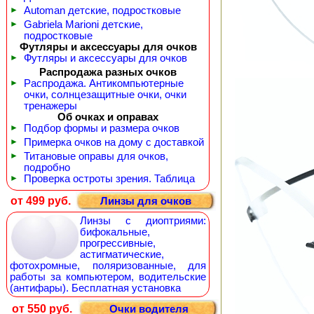
►
Automan детские, подростковые
►
Gabriela Marioni детские,
подростковые
Футляры и аксессуары для очков
►
Футляры и аксессуары для очков
Распродажа разных очков
►
Распродажа. Антикомпьютерные
очки, солнцезащитные очки, очки
тренажеры
Об очках и оправах
►
Подбор формы и размера очков
►
Примерка очков на дому с доставкой
►
Титановые оправы для очков,
подробно
►
Проверка остроты зрения. Таблица
от 499 руб.
Линзы для очков
Линзы с диоптриями:
бифокальные,
прогрессивные,
астигматические,
фотохромные, поляризованные, для
работы за компьютером, водительские
(антифары). Бесплатная установка
от 550 руб.
Очки водителя