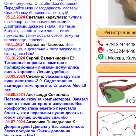
Очки получила. Спасибо Вам большое!
Передайте мою благодарность мастеру.
Спасибо ему большое за его труд!
05.12.2024
Светлана караулова
:
Купила
очки спорт со сменными линзами и
диоптриями, даже не знала, что такие
бывают, нашла только здесь, вижу
Регистрация не
прекрасно, занимаюсь спортом, езжу на
веловипеде, спасибо
09.11.2024
Марианна Павлова
:
Все
+79132444448
идеально, я довольно к лету закажу еще.
+79132444448
Благодарю Вас!
г. Москва, Калу
06.10.2024
Сергей Валентинович Е:
Титановые оправы с памятью с
поликарбоными линзами получились
очень хорошие. Легкие удобные
03.09.2024
Снежана
:
Заказала круглые
очки диоптрии -2.0. Сидят хорошо,
выглядит тоже приятно. Спасибо. Мне 18
лет
08.08.2024
Александр Соковлов
:
Постоянно сижу за компьютером. Заказал
очки от компьютерного излучение. Все
комфортно глаза заметно перестали
болеть, хотя перерывы нужно делать в
юбом случае. Большое спасибо
04.07.2024
Анжелика Геннадьевна К.
:
Добрый день! Делала у Вас заказ очков.
Заказ получила. Очень довольна.
Благодарю Вас!