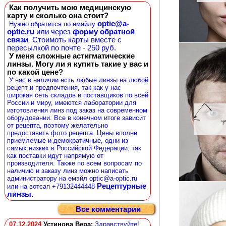
Как получить мою медицинскую
карту и сколько она стоит?
optic@a-
Нужно обратится по емайлу
optic.ru
или через
форму обратной
связи
Стоимоть карты вместе с
.
пересылкой по почте - 250 руб.
У меня сложные астигматические
линзы. Могу ли я купить такие у вас и
по какой цене?
У нас в наличии есть любые линзы на любой
рецепт и предпочтения, так как у нас
широкая сеть складов и поставщиков по всей
России и миру, имеются лаборатории для
изготовления линз под заказ на современном
оборудовании. Все в конечном итоге зависит
от рецепта, поэтому желательно
предоставить фото рецепта. Цены вполне
приемлемые и демократичные, одни из
самых низких в Российской Федерации, так
как поставки идут напрямую от
производителя. Также по всем вопросам по
наличию и заказу линз можно написать
администратору на емэйл optic@a-optic.ru
Рецептурные
или на вотсап +79132444448
линзы.
Все комментарии
07.12.2024
Устинова Вера
:
Здравствуйте!