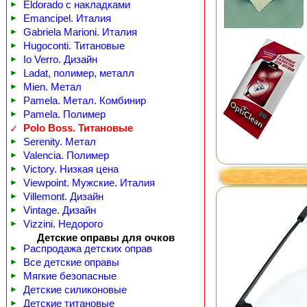
►
Eldorado с накладками
►
Emancipel. Италия
►
Gabriela Marioni. Италия
►
Hugoconti. Титановые
►
Io Verro. Дизайн
►
Ladat, полимер, металл
►
Mien. Метал
►
Pamela. Метал. Комбинир
►
Pamela. Полимер
Polo Boss. Титановые
✓
►
Serenity. Метал
►
Valencia. Полимер
►
Victory. Низкая цена
►
Viewpoint. Мужские. Италия
►
Villemont. Дизайн
►
Vintage. Дизайн
►
Vizzini. Недорого
Детские оправы для очков
►
Распродажа детских оправ
►
Все детские оправы
►
Мягкие безопасные
►
Детские силиконовые
►
Детские титановые