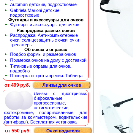
►
Automan детские, подростковые
►
Gabriela Marioni детские,
подростковые
Футляры и аксессуары для очков
►
Футляры и аксессуары для очков
Распродажа разных очков
►
Распродажа. Антикомпьютерные
очки, солнцезащитные очки, очки
тренажеры
Об очках и оправах
►
Подбор формы и размера очков
►
Примерка очков на дому с доставкой
►
Титановые оправы для очков,
подробно
►
Проверка остроты зрения. Таблица
от 499 руб.
Линзы для очков
Линзы с диоптриями:
бифокальные,
прогрессивные,
астигматические,
фотохромные, поляризованные, для
работы за компьютером, водительские
(антифары). Бесплатная установка
от 550 руб.
Очки водителя