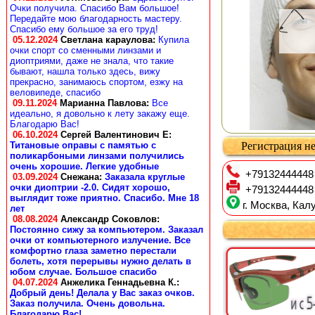
Очки получила. Спасибо Вам большое!
Передайте мою благодарность мастеру.
Спасибо ему большое за его труд!
05.12.2024
Светлана караулова
:
Купила
очки спорт со сменными линзами и
диоптриями, даже не знала, что такие
бывают, нашла только здесь, вижу
прекрасно, занимаюсь спортом, езжу на
веловипеде, спасибо
09.11.2024
Марианна Павлова
:
Все
идеально, я довольно к лету закажу еще.
Благодарю Вас!
06.10.2024
Сергей Валентинович Е:
Титановые оправы с памятью с
Регистрация не
поликарбоными линзами получились
очень хорошие. Легкие удобные
+79132444448
03.09.2024
Снежана
:
Заказала круглые
очки диоптрии -2.0. Сидят хорошо,
+79132444448
выглядит тоже приятно. Спасибо. Мне 18
г. Москва, Калу
лет
08.08.2024
Александр Соковлов
:
Постоянно сижу за компьютером. Заказал
очки от компьютерного излучение. Все
комфортно глаза заметно перестали
болеть, хотя перерывы нужно делать в
юбом случае. Большое спасибо
04.07.2024
Анжелика Геннадьевна К.
:
Добрый день! Делала у Вас заказ очков.
Заказ получила. Очень довольна.
Благодарю Вас!