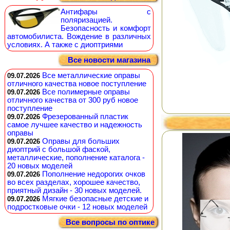
Антифары с
поляризацией.
Безопасность и комфорт
автомобилиста. Вождение в различных
условиях. А также с диоптриями
Все новости магазина
Все металлические оправы
09.07.2026
отличного качества новое поступление
Все полимерные оправы
09.07.2026
отличного качества от 300 руб новое
поступление
Фрезерованный пластик
09.07.2026
самое лучшее качество и надежность
оправы
Оправы для больших
09.07.2026
диоптрий с большой фаской,
металлические, пополнение каталога -
20 новых моделей
Пополнение недорогих очков
09.07.2026
во всех разделах, хорошее качество,
приятный дизайн - 30 новых моделей.
Мягкие безопасные детские и
09.07.2026
подростковые очки - 12 новых моделей
Все вопросы по оптике