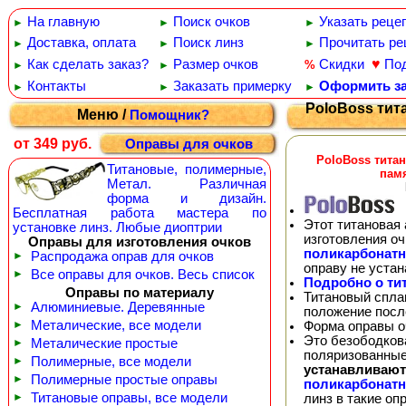
На главную
Поиск очков
Указать реце
►
►
►
Доставка, оплата
Поиск линз
Прочитать ре
►
►
►
♥
Как сделать заказ?
Размер очков
Скидки
По
%
►
►
Контакты
Заказать примерку
Оформить за
►
►
►
PoloBoss тит
Меню /
Помощник?
от 349 руб.
Оправы для очков
PoloBoss тита
Титановые, полимерные,
пам
Метал. Различная
форма и дизайн.
Бесплатная работа мастера по
Этот титановая 
установке линз. Любые диоптрии
изготовления о
Оправы для изготовления очков
поликарбонат
►
Распродажа оправ для очков
оправу не уста
►
Все оправы для очков. Весь список
Подробно о ти
Оправы по материалу
Титановый спла
►
Алюминиевые. Деревянные
положение посл
►
Металические, все модели
Форма оправы оч
Это безободков
►
Металические простые
поляризованные
►
Полимерные, все модели
устанавливают
►
Полимерные простые оправы
поликарбонат
►
Титановые оправы, все модели
линз в такие о