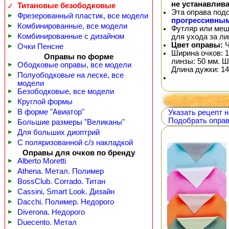
не устанавлив
Титановые безободковые
✓
Эта оправа под
►
Фрезерованный пластик, все модели
прогрессивны
►
Комбинированные, все модели
Футляр или меш
►
Комбинированные с дизайном
для ухода за л
Цвет оправы:
Ч
►
Очки Пенсне
Ширина очков: 1
Оправы по форме
линзы: 50 мм. Ш
►
Ободковые оправы, все модели
Длина дужки: 14
►
Полуободковые на леске, все
модели
►
Безободковые, все модели
►
Круглой формы
►
В форме "Авиатор"
Указать рецепт н
Подобрать оправ
►
Большие размеры "Великаны"
►
Для больших диоптрий
►
С поляризованной с/з накладкой
Оправы для очков по бренду
►
Alberto Moretti
►
Athena. Метал. Полимер
►
BossClub. Corrado. Титан
►
Cassini, Smart Look. Дизайн
►
Dacchi. Полимер. Недорого
►
Diverona. Недорого
►
Duecento. Метал