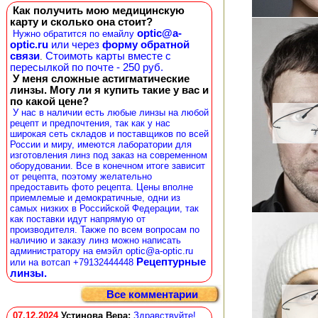
Как получить мою медицинскую
карту и сколько она стоит?
optic@a-
Нужно обратится по емайлу
optic.ru
или через
форму обратной
связи
Стоимоть карты вместе с
.
пересылкой по почте - 250 руб.
У меня сложные астигматические
линзы. Могу ли я купить такие у вас и
по какой цене?
У нас в наличии есть любые линзы на любой
рецепт и предпочтения, так как у нас
широкая сеть складов и поставщиков по всей
России и миру, имеются лаборатории для
изготовления линз под заказ на современном
оборудовании. Все в конечном итоге зависит
от рецепта, поэтому желательно
предоставить фото рецепта. Цены вполне
приемлемые и демократичные, одни из
самых низких в Российской Федерации, так
как поставки идут напрямую от
производителя. Также по всем вопросам по
наличию и заказу линз можно написать
администратору на емэйл optic@a-optic.ru
Рецептурные
или на вотсап +79132444448
линзы.
Все комментарии
07.12.2024
Устинова Вера
:
Здравствуйте!