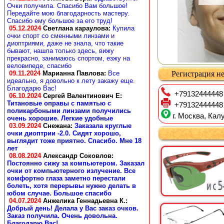
Очки получила. Спасибо Вам большое!
Передайте мою благодарность мастеру.
Спасибо ему большое за его труд!
05.12.2024
Светлана караулова
:
Купила
очки спорт со сменными линзами и
диоптриями, даже не знала, что такие
бывают, нашла только здесь, вижу
прекрасно, занимаюсь спортом, езжу на
веловипеде, спасибо
09.11.2024
Марианна Павлова
:
Все
Регистрация не
идеально, я довольно к лету закажу еще.
Благодарю Вас!
+79132444448
06.10.2024
Сергей Валентинович Е:
Титановые оправы с памятью с
+79132444448
поликарбоными линзами получились
г. Москва, Калу
очень хорошие. Легкие удобные
03.09.2024
Снежана
:
Заказала круглые
очки диоптрии -2.0. Сидят хорошо,
выглядит тоже приятно. Спасибо. Мне 18
лет
08.08.2024
Александр Соковлов
:
Постоянно сижу за компьютером. Заказал
очки от компьютерного излучение. Все
комфортно глаза заметно перестали
болеть, хотя перерывы нужно делать в
юбом случае. Большое спасибо
04.07.2024
Анжелика Геннадьевна К.
:
Добрый день! Делала у Вас заказ очков.
Заказ получила. Очень довольна.
Благодарю Вас!