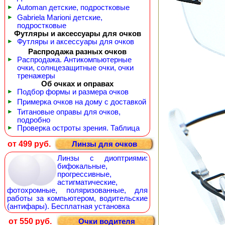
►
Automan детские, подростковые
►
Gabriela Marioni детские,
подростковые
Футляры и аксессуары для очков
►
Футляры и аксессуары для очков
Распродажа разных очков
►
Распродажа. Антикомпьютерные
очки, солнцезащитные очки, очки
тренажеры
Об очках и оправах
►
Подбор формы и размера очков
►
Примерка очков на дому с доставкой
►
Титановые оправы для очков,
подробно
►
Проверка остроты зрения. Таблица
от 499 руб.
Линзы для очков
Линзы с диоптриями:
бифокальные,
прогрессивные,
астигматические,
фотохромные, поляризованные, для
работы за компьютером, водительские
(антифары). Бесплатная установка
от 550 руб.
Очки водителя