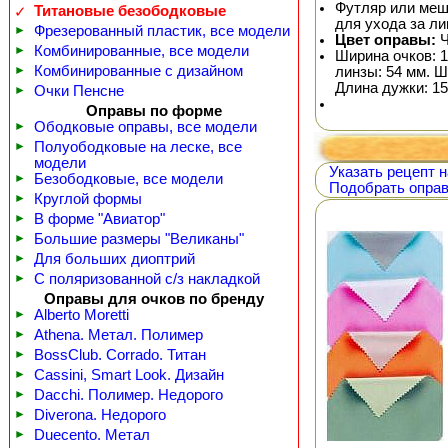
Футляр или меш
Титановые безободковые
✓
для ухода за л
►
Фрезерованный пластик, все модели
Цвет оправы:
Ч
►
Комбинированные, все модели
Ширина очков: 1
►
Комбинированные с дизайном
линзы: 54 мм. Ш
Длина дужки: 15
►
Очки Пенсне
Оправы по форме
►
Ободковые оправы, все модели
►
Полуободковые на леске, все
модели
Указать рецепт н
►
Безободковые, все модели
Подобрать оправ
►
Круглой формы
►
В форме "Авиатор"
►
Большие размеры "Великаны"
►
Для больших диоптрий
►
С поляризованной с/з накладкой
Оправы для очков по бренду
►
Alberto Moretti
►
Athena. Метал. Полимер
►
BossClub. Corrado. Титан
►
Cassini, Smart Look. Дизайн
►
Dacchi. Полимер. Недорого
►
Diverona. Недорого
►
Duecento. Метал