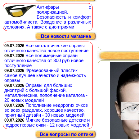
Антифары с
поляризацией.
Безопасность и комфорт
автомобилиста. Вождение в различных
условиях. А также с диоптриями
Все новости магазина
Все металлические оправы
09.07.2026
отличного качества новое поступление
Все полимерные оправы
09.07.2026
отличного качества от 300 руб новое
поступление
Фрезерованный пластик
09.07.2026
самое лучшее качество и надежность
оправы
Оправы для больших
09.07.2026
диоптрий с большой фаской,
металлические, пополнение каталога -
20 новых моделей
Пополнение недорогих очков
09.07.2026
во всех разделах, хорошее качество,
приятный дизайн - 30 новых моделей.
Мягкие безопасные детские и
09.07.2026
подростковые очки - 12 новых моделей
Все вопросы по оптике