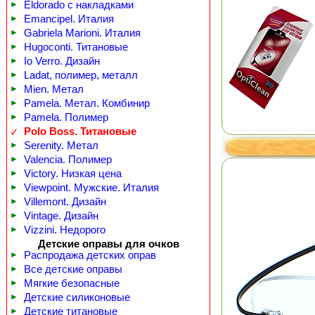
►
Eldorado с накладками
►
Emancipel. Италия
►
Gabriela Marioni. Италия
►
Hugoconti. Титановые
►
Io Verro. Дизайн
►
Ladat, полимер, металл
►
Mien. Метал
►
Pamela. Метал. Комбинир
►
Pamela. Полимер
Polo Boss. Титановые
✓
►
Serenity. Метал
►
Valencia. Полимер
►
Victory. Низкая цена
►
Viewpoint. Мужские. Италия
►
Villemont. Дизайн
►
Vintage. Дизайн
►
Vizzini. Недорого
Детские оправы для очков
►
Распродажа детских оправ
►
Все детские оправы
►
Мягкие безопасные
►
Детские силиконовые
►
Детские титановые