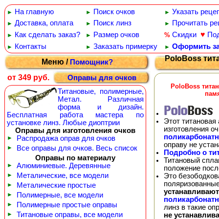
На главную
Поиск очков
Указать реце
►
►
►
Доставка, оплата
Поиск линз
Прочитать ре
►
►
►
♥
Как сделать заказ?
Размер очков
Скидки
По
%
►
►
Контакты
Заказать примерку
Оформить за
►
►
►
PoloBoss тит
Меню /
Помощник?
от 349 руб.
Оправы для очков
PoloBoss тита
Титановые, полимерные,
пам
Метал. Различная
форма и дизайн.
Бесплатная работа мастера по
Этот титановая 
установке линз. Любые диоптрии
изготовления о
Оправы для изготовления очков
поликарбонат
►
Распродажа оправ для очков
оправу не уста
►
Все оправы для очков. Весь список
Подробно о ти
Оправы по материалу
Титановый спла
►
Алюминиевые. Деревянные
положение посл
►
Металические, все модели
Это безободков
поляризованные
►
Металические простые
устанавливают
►
Полимерные, все модели
поликарбонат
►
Полимерные простые оправы
линз в такие о
►
Титановые оправы, все модели
не устанавлив