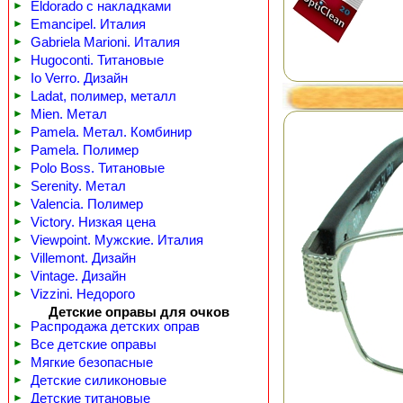
►
Eldorado с накладками
►
Emancipel. Италия
►
Gabriela Marioni. Италия
►
Hugoconti. Титановые
►
Io Verro. Дизайн
►
Ladat, полимер, металл
►
Mien. Метал
►
Pamela. Метал. Комбинир
►
Pamela. Полимер
►
Polo Boss. Титановые
►
Serenity. Метал
►
Valencia. Полимер
►
Victory. Низкая цена
►
Viewpoint. Мужские. Италия
►
Villemont. Дизайн
►
Vintage. Дизайн
►
Vizzini. Недорого
Детские оправы для очков
►
Распродажа детских оправ
►
Все детские оправы
►
Мягкие безопасные
►
Детские силиконовые
►
Детские титановые