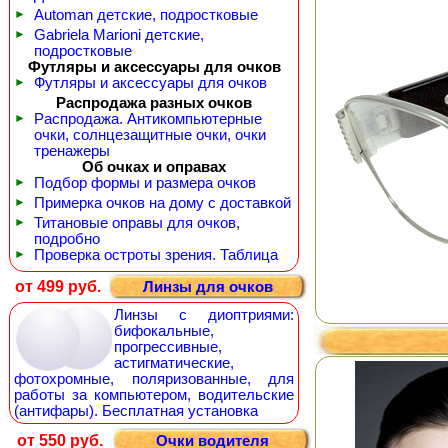
►
Automan детские, подростковые
►
Gabriela Marioni детские,
подростковые
Футляры и аксессуары для очков
►
Футляры и аксессуары для очков
Распродажа разных очков
►
Распродажа. Антикомпьютерные
очки, солнцезащитные очки, очки
тренажеры
Об очках и оправах
►
Подбор формы и размера очков
►
Примерка очков на дому с доставкой
►
Титановые оправы для очков,
подробно
►
Проверка остроты зрения. Таблица
от 499 руб.
Линзы для очков
Линзы с диоптриями:
бифокальные,
прогрессивные,
астигматические,
фотохромные, поляризованные, для
работы за компьютером, водительские
(антифары). Бесплатная установка
от 550 руб.
Очки водителя