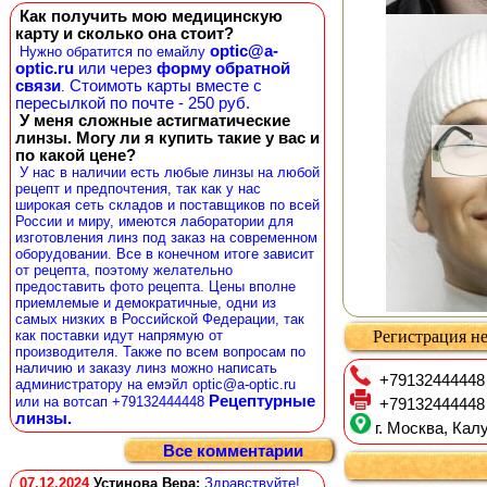
Как получить мою медицинскую
карту и сколько она стоит?
optic@a-
Нужно обратится по емайлу
optic.ru
или через
форму обратной
связи
Стоимоть карты вместе с
.
пересылкой по почте - 250 руб.
У меня сложные астигматические
линзы. Могу ли я купить такие у вас и
по какой цене?
У нас в наличии есть любые линзы на любой
рецепт и предпочтения, так как у нас
широкая сеть складов и поставщиков по всей
России и миру, имеются лаборатории для
изготовления линз под заказ на современном
оборудовании. Все в конечном итоге зависит
от рецепта, поэтому желательно
предоставить фото рецепта. Цены вполне
приемлемые и демократичные, одни из
самых низких в Российской Федерации, так
как поставки идут напрямую от
Регистрация не
производителя. Также по всем вопросам по
наличию и заказу линз можно написать
+79132444448
администратору на емэйл optic@a-optic.ru
Рецептурные
или на вотсап +79132444448
+79132444448
линзы.
г. Москва, Калу
Все комментарии
07.12.2024
Устинова Вера
:
Здравствуйте!