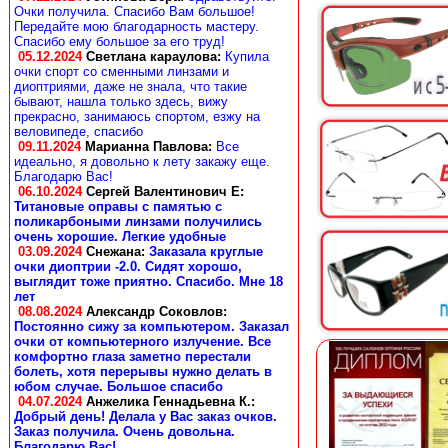
Очки получила. Спасибо Вам большое!
Передайте мою благодарность мастеру.
Спасибо ему большое за его труд!
05.12.2024
Светлана караулова
:
Купила
очки спорт со сменными линзами и
диоптриями, даже не знала, что такие
бывают, нашла только здесь, вижу
прекрасно, занимаюсь спортом, езжу на
веловипеде, спасибо
09.11.2024
Марианна Павлова
:
Все
идеально, я довольно к лету закажу еще.
Благодарю Вас!
06.10.2024
Сергей Валентинович Е:
Титановые оправы с памятью с
поликарбоными линзами получились
очень хорошие. Легкие удобные
03.09.2024
Снежана
:
Заказала круглые
очки диоптрии -2.0. Сидят хорошо,
выглядит тоже приятно. Спасибо. Мне 18
лет
08.08.2024
Александр Соковлов
:
Постоянно сижу за компьютером. Заказал
очки от компьютерного излучение. Все
комфортно глаза заметно перестали
болеть, хотя перерывы нужно делать в
юбом случае. Большое спасибо
04.07.2024
Анжелика Геннадьевна К.
:
Добрый день! Делала у Вас заказ очков.
Заказ получила. Очень довольна.
Благодарю Вас!