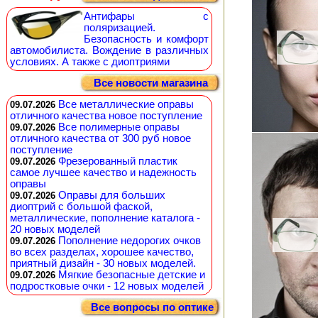
Антифары с
поляризацией.
Безопасность и комфорт
автомобилиста. Вождение в различных
условиях. А также с диоптриями
Все новости магазина
Все металлические оправы
09.07.2026
отличного качества новое поступление
Все полимерные оправы
09.07.2026
отличного качества от 300 руб новое
поступление
Фрезерованный пластик
09.07.2026
самое лучшее качество и надежность
оправы
Оправы для больших
09.07.2026
диоптрий с большой фаской,
металлические, пополнение каталога -
20 новых моделей
Пополнение недорогих очков
09.07.2026
во всех разделах, хорошее качество,
приятный дизайн - 30 новых моделей.
Мягкие безопасные детские и
09.07.2026
подростковые очки - 12 новых моделей
Все вопросы по оптике