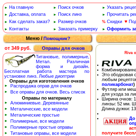
На главную
Поиск очков
Указать реце
►
►
►
Доставка, оплата
Поиск линз
Прочитать ре
►
►
►
♥
Как сделать заказ?
Размер очков
Скидки
По
%
►
►
Контакты
Заказать примерку
Оформить за
►
►
►
Меню /
Помощник?
от 349 руб.
Оправы для очков
Riva 
Титановые, полимерные,
Метал. Различная
форма и дизайн.
Комбинированна
Бесплатная работа мастера по
Это ободковая 
установке линз. Любые диоптрии
любым рецепто
Оправы для изготовления очков
поликарбонат
)
►
Распродажа оправ для очков
Футляр или меш
►
Все оправы для очков. Весь список
для ухода за л
Оправы по материалу
Ширина очков: 1
►
Алюминиевые. Деревянные
линзы: 52 мм. Ш
Длина дужки: 13
►
Металические, все модели
►
Металические простые
Д
►
Полимерные, все модели
оп
►
Полимерные простые оправы
ас
получите бесп
►
Титановые оправы, все модели