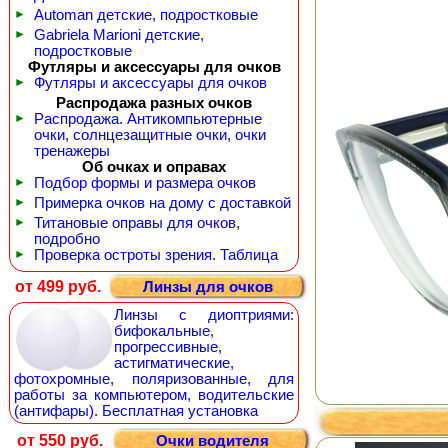
►
Automan детские, подростковые
►
Gabriela Marioni детские,
подростковые
Футляры и аксессуары для очков
►
Футляры и аксессуары для очков
Распродажа разных очков
►
Распродажа. Антикомпьютерные
очки, солнцезащитные очки, очки
тренажеры
Об очках и оправах
►
Подбор формы и размера очков
►
Примерка очков на дому с доставкой
►
Титановые оправы для очков,
подробно
►
Проверка остроты зрения. Таблица
от 499 руб.
Линзы для очков
Линзы с диоптриями:
бифокальные,
прогрессивные,
астигматические,
фотохромные, поляризованные, для
работы за компьютером, водительские
(антифары). Бесплатная установка
от 550 руб.
Очки водителя