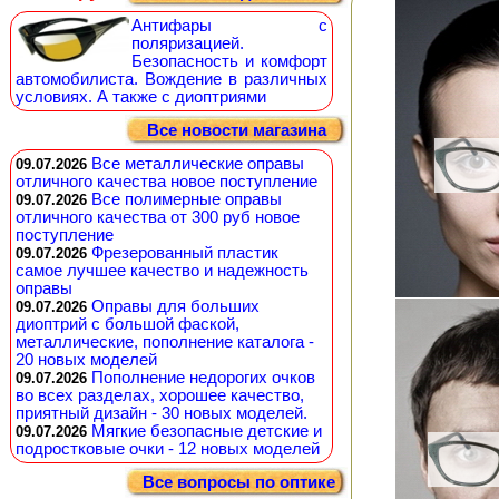
Антифары с
поляризацией.
Безопасность и комфорт
автомобилиста. Вождение в различных
условиях. А также с диоптриями
Все новости магазина
Все металлические оправы
09.07.2026
отличного качества новое поступление
Все полимерные оправы
09.07.2026
отличного качества от 300 руб новое
поступление
Фрезерованный пластик
09.07.2026
самое лучшее качество и надежность
оправы
Оправы для больших
09.07.2026
диоптрий с большой фаской,
металлические, пополнение каталога -
20 новых моделей
Пополнение недорогих очков
09.07.2026
во всех разделах, хорошее качество,
приятный дизайн - 30 новых моделей.
Мягкие безопасные детские и
09.07.2026
подростковые очки - 12 новых моделей
Все вопросы по оптике