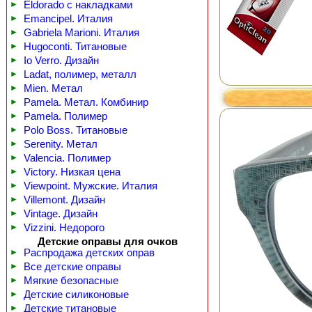
►
Eldorado с накладками
►
Emancipel. Италия
►
Gabriela Marioni. Италия
►
Hugoconti. Титановые
►
Io Verro. Дизайн
►
Ladat, полимер, металл
►
Mien. Метал
►
Pamela. Метал. Комбинир
►
Pamela. Полимер
►
Polo Boss. Титановые
►
Serenity. Метал
►
Valencia. Полимер
►
Victory. Низкая цена
►
Viewpoint. Мужские. Италия
►
Villemont. Дизайн
►
Vintage. Дизайн
►
Vizzini. Недорого
Детские оправы для очков
►
Распродажа детских оправ
►
Все детские оправы
►
Мягкие безопасные
►
Детские силиконовые
►
Детские титановые