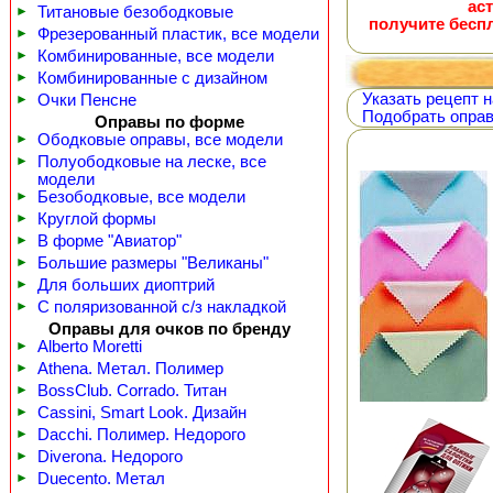
ас
►
Титановые безободковые
получите бесп
►
Фрезерованный пластик, все модели
►
Комбинированные, все модели
►
Комбинированные с дизайном
Указать рецепт н
►
Очки Пенсне
Подобрать оправ
Оправы по форме
►
Ободковые оправы, все модели
►
Полуободковые на леске, все
модели
►
Безободковые, все модели
►
Круглой формы
►
В форме "Авиатор"
►
Большие размеры "Великаны"
►
Для больших диоптрий
►
С поляризованной с/з накладкой
Оправы для очков по бренду
►
Alberto Moretti
►
Athena. Метал. Полимер
►
BossClub. Corrado. Титан
►
Cassini, Smart Look. Дизайн
►
Dacchi. Полимер. Недорого
►
Diverona. Недорого
►
Duecento. Метал