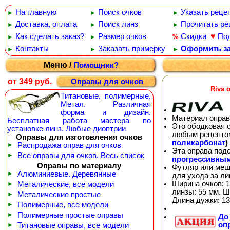
На главную
Поиск очков
Указать реце
►
►
►
Доставка, оплата
Поиск линз
Прочитать ре
►
►
►
♥
Как сделать заказ?
Размер очков
Скидки
По
%
►
►
Контакты
Заказать примерку
Оформить за
►
►
►
Меню /
Помощник?
от 349 руб.
Оправы для очков
Riva 
Титановые, полимерные,
Метал. Различная
форма и дизайн.
Материал оправ
Бесплатная работа мастера по
Это ободковая 
установке линз. Любые диоптрии
любым рецепто
Оправы для изготовления очков
поликарбонат
)
►
Распродажа оправ для очков
Эта оправа под
►
Все оправы для очков. Весь список
прогрессивны
Оправы по материалу
Футляр или меш
►
Алюминиевые. Деревянные
для ухода за л
Ширина очков: 1
►
Металические, все модели
линзы: 55 мм. Ш
►
Металические простые
Длина дужки: 13
►
Полимерные, все модели
►
Полимерные простые оправы
Д
оп
►
Титановые оправы, все модели