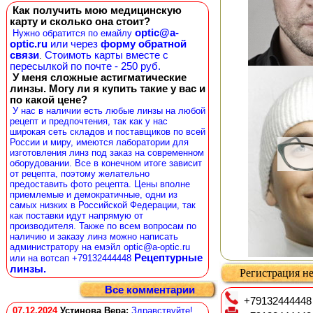
Как получить мою медицинскую
карту и сколько она стоит?
optic@a-
Нужно обратится по емайлу
optic.ru
или через
форму обратной
связи
Стоимоть карты вместе с
.
пересылкой по почте - 250 руб.
У меня сложные астигматические
линзы. Могу ли я купить такие у вас и
по какой цене?
У нас в наличии есть любые линзы на любой
рецепт и предпочтения, так как у нас
широкая сеть складов и поставщиков по всей
России и миру, имеются лаборатории для
изготовления линз под заказ на современном
оборудовании. Все в конечном итоге зависит
от рецепта, поэтому желательно
предоставить фото рецепта. Цены вполне
приемлемые и демократичные, одни из
самых низких в Российской Федерации, так
как поставки идут напрямую от
производителя. Также по всем вопросам по
наличию и заказу линз можно написать
администратору на емэйл optic@a-optic.ru
Рецептурные
или на вотсап +79132444448
линзы.
Регистрация не
Все комментарии
+79132444448
07.12.2024
Устинова Вера
:
Здравствуйте!