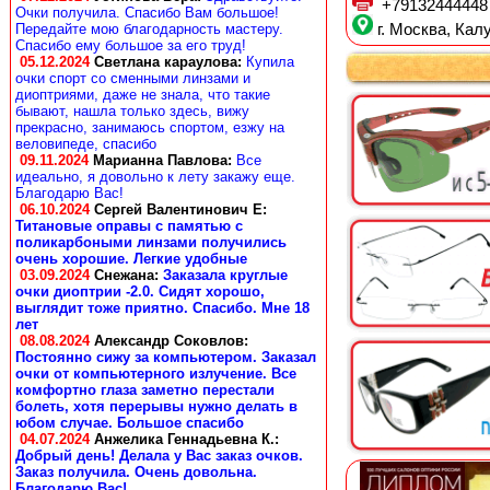
+79132444448
Очки получила. Спасибо Вам большое!
Передайте мою благодарность мастеру.
г. Москва, Калу
Спасибо ему большое за его труд!
05.12.2024
Светлана караулова
:
Купила
очки спорт со сменными линзами и
диоптриями, даже не знала, что такие
бывают, нашла только здесь, вижу
прекрасно, занимаюсь спортом, езжу на
веловипеде, спасибо
09.11.2024
Марианна Павлова
:
Все
идеально, я довольно к лету закажу еще.
Благодарю Вас!
06.10.2024
Сергей Валентинович Е:
Титановые оправы с памятью с
поликарбоными линзами получились
очень хорошие. Легкие удобные
03.09.2024
Снежана
:
Заказала круглые
очки диоптрии -2.0. Сидят хорошо,
выглядит тоже приятно. Спасибо. Мне 18
лет
08.08.2024
Александр Соковлов
:
Постоянно сижу за компьютером. Заказал
очки от компьютерного излучение. Все
комфортно глаза заметно перестали
болеть, хотя перерывы нужно делать в
юбом случае. Большое спасибо
04.07.2024
Анжелика Геннадьевна К.
:
Добрый день! Делала у Вас заказ очков.
Заказ получила. Очень довольна.
Благодарю Вас!