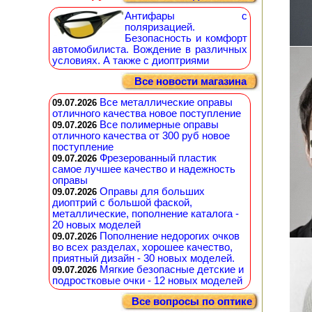
Антифары с
поляризацией.
Безопасность и комфорт
автомобилиста. Вождение в различных
условиях. А также с диоптриями
Все новости магазина
Все металлические оправы
09.07.2026
отличного качества новое поступление
Все полимерные оправы
09.07.2026
отличного качества от 300 руб новое
поступление
Фрезерованный пластик
09.07.2026
самое лучшее качество и надежность
оправы
Оправы для больших
09.07.2026
диоптрий с большой фаской,
металлические, пополнение каталога -
20 новых моделей
Пополнение недорогих очков
09.07.2026
во всех разделах, хорошее качество,
приятный дизайн - 30 новых моделей.
Мягкие безопасные детские и
09.07.2026
подростковые очки - 12 новых моделей
Все вопросы по оптике