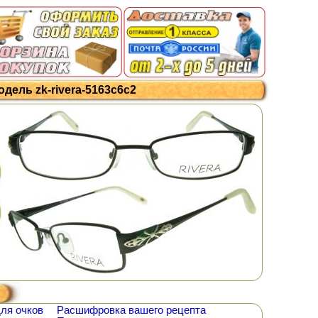
дель zk-rivera-5163c6c2
ля очков
Расшифровка вашего рецепта