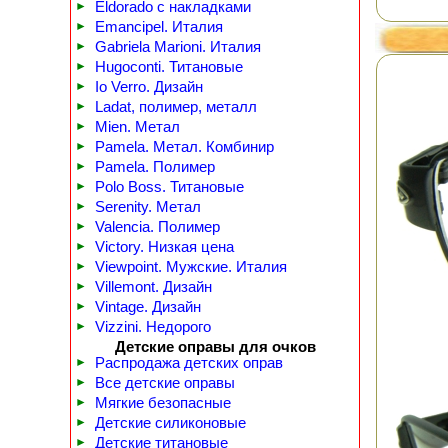
►
Eldorado с накладками
►
Emancipel. Италия
►
Gabriela Marioni. Италия
►
Hugoconti. Титановые
►
Io Verro. Дизайн
►
Ladat, полимер, металл
►
Mien. Метал
►
Pamela. Метал. Комбинир
►
Pamela. Полимер
►
Polo Boss. Титановые
►
Serenity. Метал
►
Valencia. Полимер
►
Victory. Низкая цена
►
Viewpoint. Мужские. Италия
►
Villemont. Дизайн
►
Vintage. Дизайн
►
Vizzini. Недорого
Детские оправы для очков
►
Распродажа детских оправ
►
Все детские оправы
►
Мягкие безопасные
►
Детские силиконовые
►
Детские титановые