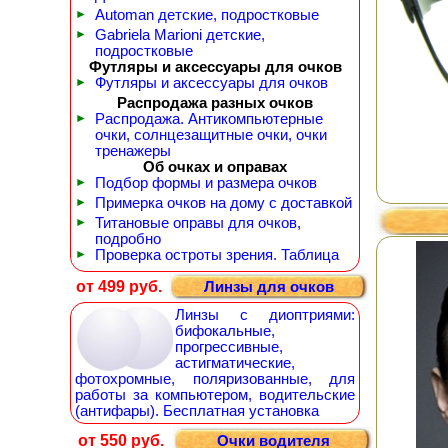
►
Automan детские, подростковые
►
Gabriela Marioni детские,
подростковые
Футляры и аксессуары для очков
►
Футляры и аксессуары для очков
Распродажа разных очков
►
Распродажа. Антикомпьютерные
очки, солнцезащитные очки, очки
тренажеры
Об очках и оправах
►
Подбор формы и размера очков
►
Примерка очков на дому с доставкой
►
Титановые оправы для очков,
подробно
►
Проверка остроты зрения. Таблица
от 499 руб.
Линзы для очков
Линзы с диоптриями:
бифокальные,
прогрессивные,
астигматические,
фотохромные, поляризованные, для
работы за компьютером, водительские
(антифары). Бесплатная установка
от 550 руб.
Очки водителя