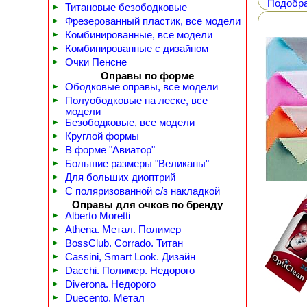
Подобра
►
Титановые безободковые
►
Фрезерованный пластик, все модели
►
Комбинированные, все модели
►
Комбинированные с дизайном
►
Очки Пенсне
Оправы по форме
►
Ободковые оправы, все модели
►
Полуободковые на леске, все
модели
►
Безободковые, все модели
►
Круглой формы
►
В форме "Авиатор"
►
Большие размеры "Великаны"
►
Для больших диоптрий
►
С поляризованной с/з накладкой
Оправы для очков по бренду
►
Alberto Moretti
►
Athena. Метал. Полимер
►
BossClub. Corrado. Титан
►
Cassini, Smart Look. Дизайн
►
Dacchi. Полимер. Недорого
►
Diverona. Недорого
►
Duecento. Метал