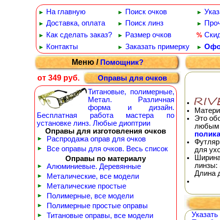
На главную
Поиск очков
Указ
►
►
►
Доставка, оплата
Поиск линз
Проч
►
►
►
Как сделать заказ?
Размер очков
Ски
%
►
►
Контакты
Заказать примерку
Офо
►
►
►
Меню /
Помощник?
от 349 руб.
Оправы для очков
Титановые, полимерные,
Метал. Различная
форма и дизайн.
Матери
Бесплатная работа мастера по
Это об
установке линз. Любые диоптрии
любым 
Оправы для изготовления очков
полика
►
Распродажа оправ для очков
Футляр
►
Все оправы для очков. Весь список
для ух
Ширина
Оправы по материалу
линзы: 
►
Алюминиевые. Деревянные
Длина 
►
Металические, все модели
►
Металические простые
►
Полимерные, все модели
►
Полимерные простые оправы
Указать
►
Титановые оправы, все модели