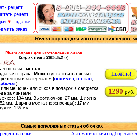
ать рецепт
итать рецепт
♥
дки
Подарки
рмить заказ
Rivera оправа для изготовления очков, мо
Rivera оправа для изготовления очков
Код: zk-rivera-5163c6c2
(x)
ал оправы - металл
одковая оправа.
Можно
установить линзы с
Продано!
рецептом и материалом
(
полимер
,
стекло
,
рбонат
)
 или мешочек для очков в подарок + салфетка
1290
руб.
ода за линзами
 очков: 134 мм. Высота очков: 27 мм. Ширина
52 мм. Ширина моста (переносицы): 17 мм.
дужки: 135 мм.
Самые популярные статьи об очках
 рецепт на очки
Автоматический подбор линз д