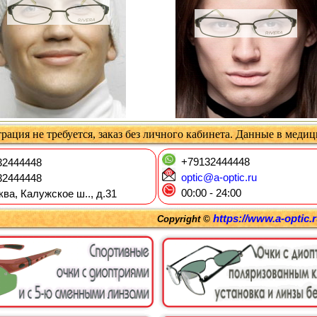
рация не требуется, заказ без личного кабинета. Данные в меди
+79132444448
2444448
optic@a-optic.ru
2444448
00:00 - 24:00
ква, Калужское ш.., д.31
https://www.a-optic.
Copyright ©