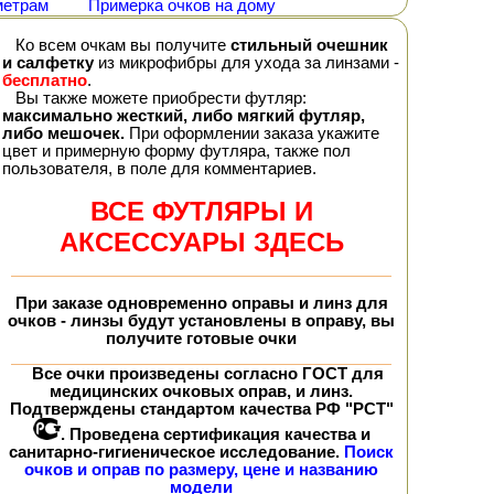
метрам
Примерка очков на дому
Ко всем очкам вы получите
стильный очешник
и салфетку
из микрофибры для ухода за линзами -
бесплатно
.
Вы также можете приобрести футляр:
максимально жесткий, либо мягкий футляр,
либо мешочек.
При оформлении заказа укажите
цвет и примерную форму футляра, также пол
пользователя, в поле для комментариев.
ВСЕ ФУТЛЯРЫ И
АКСЕССУАРЫ ЗДЕСЬ
При заказе
одновременно
оправы и линз для
очков - линзы будут установлены в оправу, вы
получите
готовые очки
Все очки произведены согласно ГОСТ для
медицинских очковых оправ, и линз.
Подтверждены стандартом качества РФ "РСТ"
. Проведена сертификация качества и
санитарно-гигиеническое исследование.
Поиск
очков и оправ по размеру, цене и названию
модели