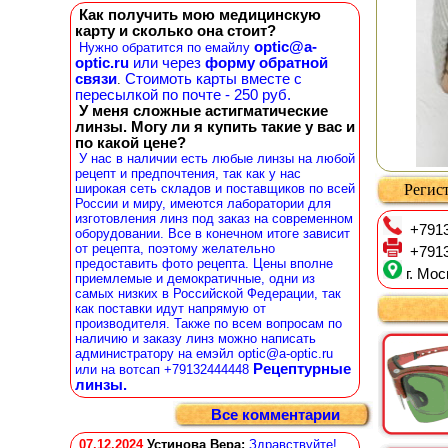
Как получить мою медицинскую
карту и сколько она стоит?
optic@a-
Нужно обратится по емайлу
optic.ru
или через
форму обратной
связи
Стоимоть карты вместе с
.
пересылкой по почте - 250 руб.
У меня сложные астигматические
линзы. Могу ли я купить такие у вас и
по какой цене?
У нас в наличии есть любые линзы на любой
рецепт и предпочтения, так как у нас
широкая сеть складов и поставщиков по всей
Регист
России и миру, имеются лаборатории для
изготовления линз под заказ на современном
+7913
оборудовании. Все в конечном итоге зависит
от рецепта, поэтому желательно
+7913
предоставить фото рецепта. Цены вполне
г. Мос
приемлемые и демократичные, одни из
самых низких в Российской Федерации, так
как поставки идут напрямую от
производителя. Также по всем вопросам по
наличию и заказу линз можно написать
администратору на емэйл optic@a-optic.ru
Рецептурные
или на вотсап +79132444448
линзы.
Все комментарии
07.12.2024
Устинова Вера
:
Здравствуйте!