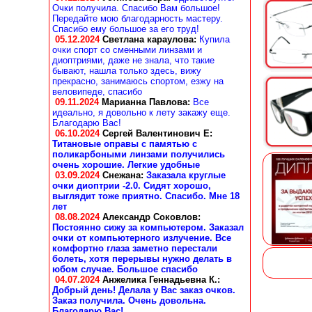
Очки получила. Спасибо Вам большое!
Передайте мою благодарность мастеру.
Спасибо ему большое за его труд!
05.12.2024
Светлана караулова
:
Купила
очки спорт со сменными линзами и
диоптриями, даже не знала, что такие
бывают, нашла только здесь, вижу
прекрасно, занимаюсь спортом, езжу на
веловипеде, спасибо
09.11.2024
Марианна Павлова
:
Все
идеально, я довольно к лету закажу еще.
Благодарю Вас!
06.10.2024
Сергей Валентинович Е:
Титановые оправы с памятью с
поликарбоными линзами получились
очень хорошие. Легкие удобные
03.09.2024
Снежана
:
Заказала круглые
очки диоптрии -2.0. Сидят хорошо,
выглядит тоже приятно. Спасибо. Мне 18
лет
08.08.2024
Александр Соковлов
:
Постоянно сижу за компьютером. Заказал
очки от компьютерного излучение. Все
комфортно глаза заметно перестали
болеть, хотя перерывы нужно делать в
юбом случае. Большое спасибо
04.07.2024
Анжелика Геннадьевна К.
:
Добрый день! Делала у Вас заказ очков.
Заказ получила. Очень довольна.
Благодарю Вас!