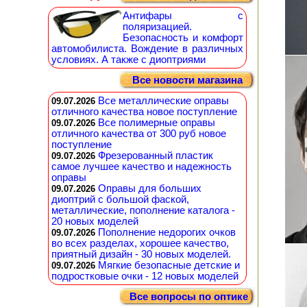
Антифары с
поляризацией.
Безопасность и комфорт
автомобилиста. Вождение в различных
условиях. А также с диоптриями
Все новости магазина
Все металлические оправы
09.07.2026
отличного качества новое поступление
Все полимерные оправы
09.07.2026
отличного качества от 300 руб новое
поступление
Фрезерованный пластик
09.07.2026
самое лучшее качество и надежность
оправы
Оправы для больших
09.07.2026
диоптрий с большой фаской,
металлические, пополнение каталога -
20 новых моделей
Пополнение недорогих очков
09.07.2026
во всех разделах, хорошее качество,
приятный дизайн - 30 новых моделей.
Мягкие безопасные детские и
09.07.2026
подростковые очки - 12 новых моделей
Все вопросы по оптике