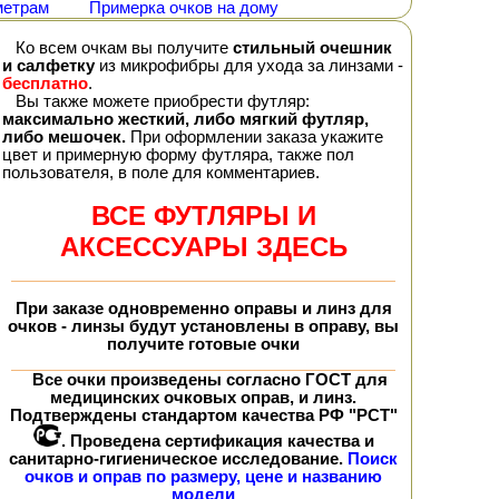
метрам
Примерка очков на дому
Ко всем очкам вы получите
стильный очешник
и салфетку
из микрофибры для ухода за линзами -
бесплатно
.
Вы также можете приобрести футляр:
максимально жесткий, либо мягкий футляр,
либо мешочек.
При оформлении заказа укажите
цвет и примерную форму футляра, также пол
пользователя, в поле для комментариев.
ВСЕ ФУТЛЯРЫ И
АКСЕССУАРЫ ЗДЕСЬ
При заказе
одновременно
оправы и линз для
очков - линзы будут установлены в оправу, вы
получите
готовые очки
Все очки произведены согласно ГОСТ для
медицинских очковых оправ, и линз.
Подтверждены стандартом качества РФ "РСТ"
. Проведена сертификация качества и
санитарно-гигиеническое исследование.
Поиск
очков и оправ по размеру, цене и названию
модели