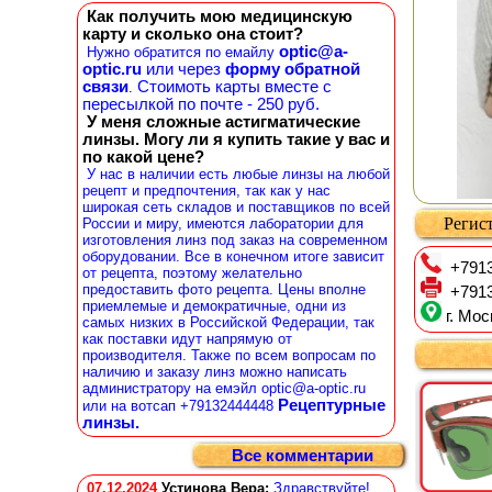
Как получить мою медицинскую
карту и сколько она стоит?
optic@a-
Нужно обратится по емайлу
optic.ru
или через
форму обратной
связи
Стоимоть карты вместе с
.
пересылкой по почте - 250 руб.
У меня сложные астигматические
линзы. Могу ли я купить такие у вас и
по какой цене?
У нас в наличии есть любые линзы на любой
рецепт и предпочтения, так как у нас
широкая сеть складов и поставщиков по всей
Регист
России и миру, имеются лаборатории для
изготовления линз под заказ на современном
оборудовании. Все в конечном итоге зависит
+7913
от рецепта, поэтому желательно
предоставить фото рецепта. Цены вполне
+7913
приемлемые и демократичные, одни из
г. Мос
самых низких в Российской Федерации, так
как поставки идут напрямую от
производителя. Также по всем вопросам по
наличию и заказу линз можно написать
администратору на емэйл optic@a-optic.ru
Рецептурные
или на вотсап +79132444448
линзы.
Все комментарии
07.12.2024
Устинова Вера
:
Здравствуйте!