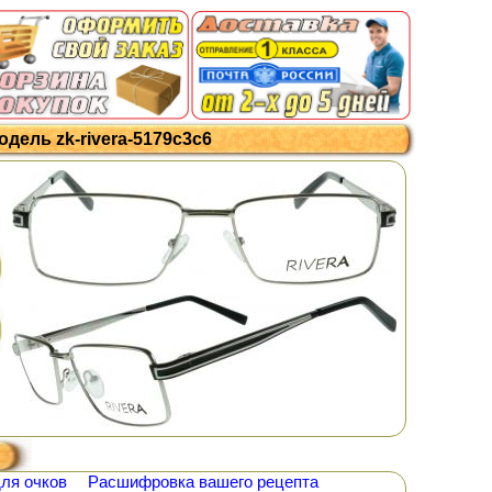
одель zk-rivera-5179c3c6
ля очков
Расшифровка вашего рецепта