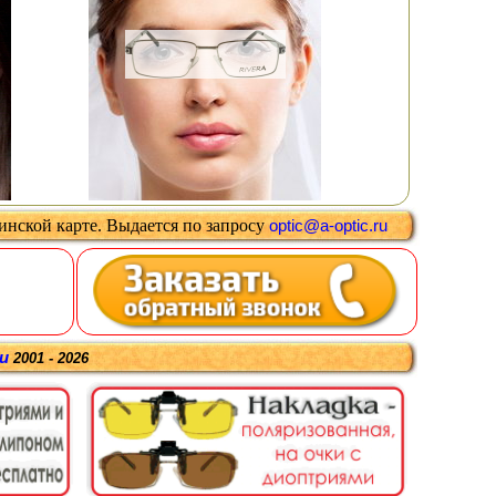
цинской карте
.
Выдается
по запросу
optic@a-optic.ru
ru
2001 - 2026