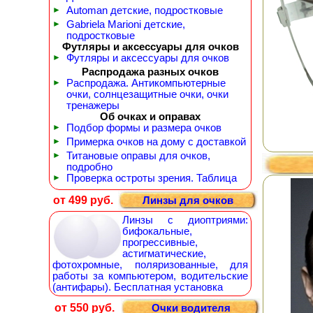
►
Automan детские, подростковые
►
Gabriela Marioni детские,
подростковые
Футляры и аксессуары для очков
►
Футляры и аксессуары для очков
Распродажа разных очков
►
Распродажа. Антикомпьютерные
очки, солнцезащитные очки, очки
тренажеры
Об очках и оправах
►
Подбор формы и размера очков
►
Примерка очков на дому с доставкой
►
Титановые оправы для очков,
подробно
►
Проверка остроты зрения. Таблица
от 499 руб.
Линзы для очков
Линзы с диоптриями:
бифокальные,
прогрессивные,
астигматические,
фотохромные, поляризованные, для
работы за компьютером, водительские
(антифары). Бесплатная установка
от 550 руб.
Очки водителя