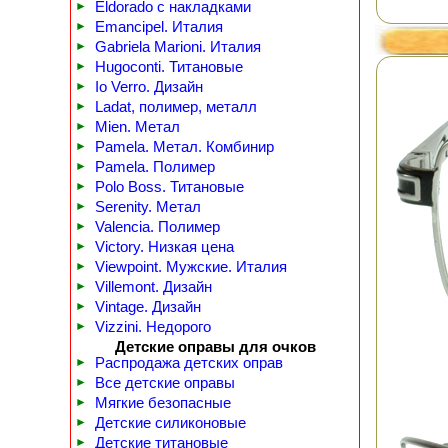
►
Eldorado с накладками
►
Emancipel. Италия
►
Gabriela Marioni. Италия
►
Hugoconti. Титановые
►
Io Verro. Дизайн
►
Ladat, полимер, металл
►
Mien. Метал
►
Pamela. Метал. Комбинир
►
Pamela. Полимер
►
Polo Boss. Титановые
►
Serenity. Метал
►
Valencia. Полимер
►
Victory. Низкая цена
►
Viewpoint. Мужские. Италия
►
Villemont. Дизайн
►
Vintage. Дизайн
►
Vizzini. Недорого
Детские оправы для очков
►
Распродажа детских оправ
►
Все детские оправы
►
Мягкие безопасные
►
Детские силиконовые
►
Детские титановые