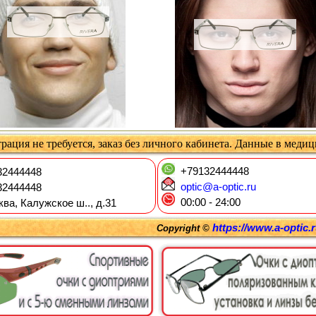
рация не требуется, заказ без личного кабинета. Данные в меди
+79132444448
2444448
optic@a-optic.ru
2444448
00:00 - 24:00
ква, Калужское ш.., д.31
https://www.a-optic.
Copyright ©