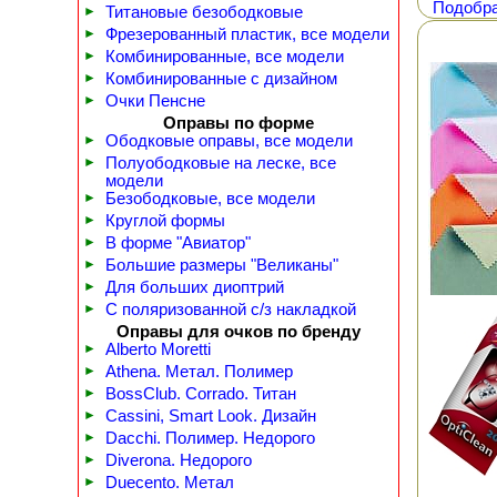
Подобра
►
Титановые безободковые
►
Фрезерованный пластик, все модели
►
Комбинированные, все модели
►
Комбинированные с дизайном
►
Очки Пенсне
Оправы по форме
►
Ободковые оправы, все модели
►
Полуободковые на леске, все
модели
►
Безободковые, все модели
►
Круглой формы
►
В форме "Авиатор"
►
Большие размеры "Великаны"
►
Для больших диоптрий
►
С поляризованной с/з накладкой
Оправы для очков по бренду
►
Alberto Moretti
►
Athena. Метал. Полимер
►
BossClub. Corrado. Титан
►
Cassini, Smart Look. Дизайн
►
Dacchi. Полимер. Недорого
►
Diverona. Недорого
►
Duecento. Метал