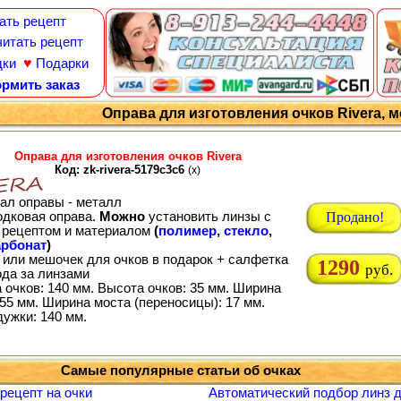
ать рецепт
итать рецепт
♥
дки
Подарки
рмить заказ
Оправа для изготовления очков Rivera, м
Оправа для изготовления очков Rivera
Код: zk-rivera-5179c3c6
(x)
ал оправы - металл
одковая оправа.
Можно
установить линзы с
Продано!
рецептом и материалом
(
полимер
,
стекло
,
рбонат
)
 или мешочек для очков в подарок + салфетка
1290
руб.
ода за линзами
 очков: 140 мм. Высота очков: 35 мм. Ширина
55 мм. Ширина моста (переносицы): 17 мм.
дужки: 140 мм.
Самые популярные статьи об очках
 рецепт на очки
Автоматический подбор линз д