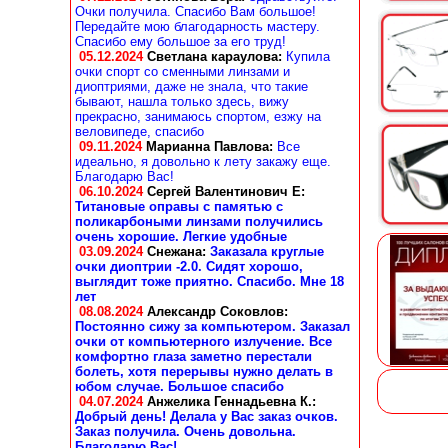
Очки получила. Спасибо Вам большое!
Передайте мою благодарность мастеру.
Спасибо ему большое за его труд!
05.12.2024
Светлана караулова
:
Купила
очки спорт со сменными линзами и
диоптриями, даже не знала, что такие
бывают, нашла только здесь, вижу
прекрасно, занимаюсь спортом, езжу на
веловипеде, спасибо
09.11.2024
Марианна Павлова
:
Все
идеально, я довольно к лету закажу еще.
Благодарю Вас!
06.10.2024
Сергей Валентинович Е:
Титановые оправы с памятью с
поликарбоными линзами получились
очень хорошие. Легкие удобные
03.09.2024
Снежана
:
Заказала круглые
очки диоптрии -2.0. Сидят хорошо,
выглядит тоже приятно. Спасибо. Мне 18
лет
08.08.2024
Александр Соковлов
:
Постоянно сижу за компьютером. Заказал
очки от компьютерного излучение. Все
комфортно глаза заметно перестали
болеть, хотя перерывы нужно делать в
юбом случае. Большое спасибо
04.07.2024
Анжелика Геннадьевна К.
:
Добрый день! Делала у Вас заказ очков.
Заказ получила. Очень довольна.
Благодарю Вас!