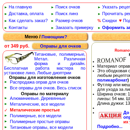
На главную
Поиск очков
Указать реце
►
►
►
Доставка, оплата
Поиск линз
Прочитать ре
►
►
►
♥
Как сделать заказ?
Размер очков
Скидки
По
%
►
►
Контакты
Заказать примерку
Оформить за
►
►
►
Меню /
Помощник?
от 349 руб.
Оправы для очков
Romanof
Титановые, полимерные,
Метал. Различная
форма и дизайн.
Материал оправ
Бесплатная работа мастера по
Это ободковая 
установке линз. Любые диоптрии
любым рецепто
Оправы для изготовления очков
поликарбонат
)
►
Распродажа оправ для очков
Футляр или меш
►
Все оправы для очков. Весь список
для ухода за л
Оправы по материалу
Ширина очков: 1
►
Алюминиевые. Деревянные
линзы: 54 мм. Ш
Длина дужки: 13
►
Металические, все модели
Металические простые
✓
Д
►
Полимерные, все модели
оп
►
Полимерные простые оправы
их
Подробно...
►
Титановые оправы, все модели