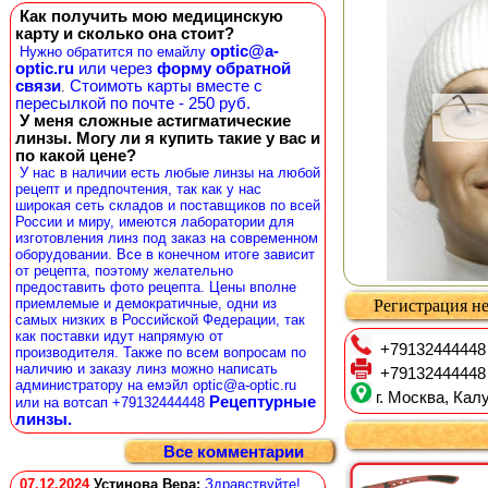
Как получить мою медицинскую
карту и сколько она стоит?
optic@a-
Нужно обратится по емайлу
optic.ru
или через
форму обратной
связи
Стоимоть карты вместе с
.
пересылкой по почте - 250 руб.
У меня сложные астигматические
линзы. Могу ли я купить такие у вас и
по какой цене?
У нас в наличии есть любые линзы на любой
рецепт и предпочтения, так как у нас
широкая сеть складов и поставщиков по всей
России и миру, имеются лаборатории для
изготовления линз под заказ на современном
оборудовании. Все в конечном итоге зависит
от рецепта, поэтому желательно
предоставить фото рецепта. Цены вполне
приемлемые и демократичные, одни из
Регистрация не
самых низких в Российской Федерации, так
как поставки идут напрямую от
+79132444448
производителя. Также по всем вопросам по
наличию и заказу линз можно написать
+79132444448
администратору на емэйл optic@a-optic.ru
г. Москва, Калу
Рецептурные
или на вотсап +79132444448
линзы.
Все комментарии
07.12.2024
Устинова Вера
:
Здравствуйте!