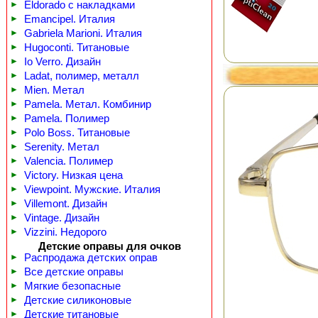
►
Eldorado с накладками
►
Emancipel. Италия
►
Gabriela Marioni. Италия
►
Hugoconti. Титановые
►
Io Verro. Дизайн
►
Ladat, полимер, металл
►
Mien. Метал
►
Pamela. Метал. Комбинир
►
Pamela. Полимер
►
Polo Boss. Титановые
►
Serenity. Метал
►
Valencia. Полимер
►
Victory. Низкая цена
►
Viewpoint. Мужские. Италия
►
Villemont. Дизайн
►
Vintage. Дизайн
►
Vizzini. Недорого
Детские оправы для очков
►
Распродажа детских оправ
►
Все детские оправы
►
Мягкие безопасные
►
Детские силиконовые
►
Детские титановые