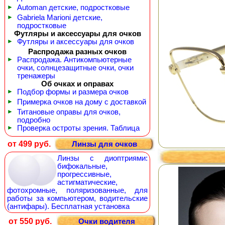
►
Automan детские, подростковые
►
Gabriela Marioni детские,
подростковые
Футляры и аксессуары для очков
►
Футляры и аксессуары для очков
Распродажа разных очков
►
Распродажа. Антикомпьютерные
очки, солнцезащитные очки, очки
тренажеры
Об очках и оправах
►
Подбор формы и размера очков
►
Примерка очков на дому с доставкой
►
Титановые оправы для очков,
подробно
►
Проверка остроты зрения. Таблица
от 499 руб.
Линзы для очков
Линзы с диоптриями:
бифокальные,
прогрессивные,
астигматические,
фотохромные, поляризованные, для
работы за компьютером, водительские
(антифары). Бесплатная установка
от 550 руб.
Очки водителя