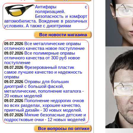
Антифары с
поляризацией.
Безопасность и комфорт
автомобилиста. Вождение в различных
условиях. А также с диоптриями
Все новости магазина
Все металлические оправы
09.07.2026
отличного качества новое поступление
Все полимерные оправы
09.07.2026
отличного качества от 300 руб новое
поступление
Фрезерованный пластик
09.07.2026
самое лучшее качество и надежность
оправы
Оправы для больших
09.07.2026
диоптрий с большой фаской,
металлические, пополнение каталога -
20 новых моделей
Пополнение недорогих очков
09.07.2026
во всех разделах, хорошее качество,
приятный дизайн - 30 новых моделей.
Мягкие безопасные детские и
09.07.2026
подростковые очки - 12 новых моделей
Все вопросы по оптике