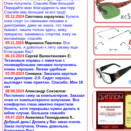
Очки получила. Спасибо Вам большое!
Передайте мою благодарность мастеру.
Спасибо ему большое за его труд!
05.12.2024
Светлана караулова
:
Купила
очки спорт со сменными линзами и
диоптриями, даже не знала, что такие
бывают, нашла только здесь, вижу
прекрасно, занимаюсь спортом, езжу на
веловипеде, спасибо
09.11.2024
Марианна Павлова
:
Все
идеально, я довольно к лету закажу еще.
Благодарю Вас!
06.10.2024
Сергей Валентинович Е:
Титановые оправы с памятью с
поликарбоными линзами получились
очень хорошие. Легкие удобные
03.09.2024
Снежана
:
Заказала круглые
очки диоптрии -2.0. Сидят хорошо,
выглядит тоже приятно. Спасибо. Мне 18
лет
08.08.2024
Александр Соковлов
:
Постоянно сижу за компьютером. Заказал
очки от компьютерного излучение. Все
комфортно глаза заметно перестали
болеть, хотя перерывы нужно делать в
юбом случае. Большое спасибо
04.07.2024
Анжелика Геннадьевна К.
:
Добрый день! Делала у Вас заказ очков.
Заказ получила. Очень довольна.
Благодарю Вас!