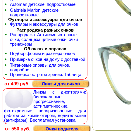
►
Automan детские, подростковые
►
Gabriela Marioni детские,
подростковые
Футляры и аксессуары для очков
►
Футляры и аксессуары для очков
Распродажа разных очков
►
Распродажа. Антикомпьютерные
очки, солнцезащитные очки, очки
тренажеры
Об очках и оправах
►
Подбор формы и размера очков
►
Примерка очков на дому с доставкой
►
Титановые оправы для очков,
подробно
►
Проверка остроты зрения. Таблица
от 499 руб.
Линзы для очков
Линзы с диоптриями:
бифокальные,
прогрессивные,
астигматические,
фотохромные, поляризованные, для
работы за компьютером, водительские
(антифары). Бесплатная установка
от 550 руб.
Очки водителя