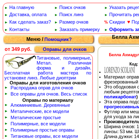
На главную
Поиск очков
Указать реце
►
►
►
Доставка, оплата
Поиск линз
Прочитать ре
►
►
►
♥
Как сделать заказ?
Размер очков
Скидки
По
%
►
►
Контакты
Заказать примерку
Оформить за
►
►
►
Белла Ахма
Меню /
Помощник?
от 349 руб.
Оправы для очков
Белла Ахмадул
Титановые, полимерные,
Метал. Различная
Код:
форма и дизайн.
Бесплатная работа мастера по
Материал оправ
установке линз. Любые диоптрии
фрезерованный 
Оправы для изготовления очков
Это ободковая 
►
Распродажа оправ для очков
любым рецепто
►
Все оправы для очков. Весь список
поликарбонат
)
Оправы по материалу
Эта оправа под
►
Алюминиевые. Деревянные
прогрессивны
►
Металические, все модели
Футляр или меш
для ухода за л
►
Металические простые
Производитель
►
Полимерные, все модели
Ширина очков: 1
►
Полимерные простые оправы
линзы: 53 мм. Ш
►
Титановые оправы, все модели
Длина дужки: 14