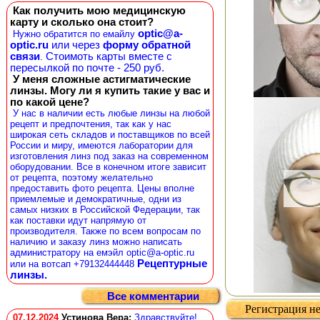
Как получить мою медицинскую
карту и сколько она стоит?
optic@a-
Нужно обратится по емайлу
optic.ru
или через
форму обратной
связи
Стоимоть карты вместе с
.
пересылкой по почте - 250 руб.
У меня сложные астигматические
линзы. Могу ли я купить такие у вас и
по какой цене?
У нас в наличии есть любые линзы на любой
рецепт и предпочтения, так как у нас
широкая сеть складов и поставщиков по всей
России и миру, имеются лаборатории для
изготовления линз под заказ на современном
оборудовании. Все в конечном итоге зависит
от рецепта, поэтому желательно
предоставить фото рецепта. Цены вполне
приемлемые и демократичные, одни из
самых низких в Российской Федерации, так
как поставки идут напрямую от
производителя. Также по всем вопросам по
наличию и заказу линз можно написать
администратору на емэйл optic@a-optic.ru
Рецептурные
или на вотсап +79132444448
линзы.
Все комментарии
Регистрация не
07.12.2024
Устинова Вера
:
Здравствуйте!