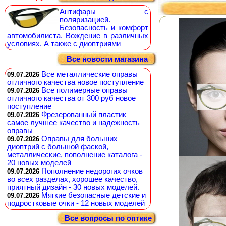
Антифары с
поляризацией.
Безопасность и комфорт
автомобилиста. Вождение в различных
условиях. А также с диоптриями
Все новости магазина
Все металлические оправы
09.07.2026
отличного качества новое поступление
Все полимерные оправы
09.07.2026
отличного качества от 300 руб новое
поступление
Фрезерованный пластик
09.07.2026
самое лучшее качество и надежность
оправы
Оправы для больших
09.07.2026
диоптрий с большой фаской,
металлические, пополнение каталога -
20 новых моделей
Пополнение недорогих очков
09.07.2026
во всех разделах, хорошее качество,
приятный дизайн - 30 новых моделей.
Мягкие безопасные детские и
09.07.2026
подростковые очки - 12 новых моделей
Все вопросы по оптике