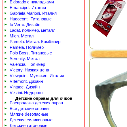
►
Eldorado с накладками
►
Emancipel. Италия
►
Gabriela Marioni. Италия
►
Hugoconti. Титановые
►
Io Verro. Дизайн
►
Ladat, полимер, металл
►
Mien. Метал
►
Pamela. Метал. Комбинир
►
Pamela. Полимер
►
Polo Boss. Титановые
►
Serenity. Метал
►
Valencia. Полимер
►
Victory. Низкая цена
►
Viewpoint. Мужские. Италия
►
Villemont. Дизайн
►
Vintage. Дизайн
►
Vizzini. Недорого
Детские оправы для очков
►
Распродажа детских оправ
►
Все детские оправы
►
Мягкие безопасные
►
Детские силиконовые
►
Детские титановые