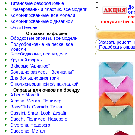
►
Титановые безободковые
Д
►
Фрезерованный пластик, все модели
оп
►
Комбинированные, все модели
ас
►
Комбинированные с дизайном
получите бесп
►
Очки Пенсне
Оправы по форме
►
Ободковые оправы, все модели
Указать рецепт н
►
Полуободковые на леске, все
Подобрать оправ
модели
►
Безободковые, все модели
►
Круглой формы
►
В форме "Авиатор"
►
Большие размеры "Великаны"
►
Для больших диоптрий
►
С поляризованной с/з накладкой
Оправы для очков по бренду
►
Alberto Moretti
►
Athena. Метал. Полимер
►
BossClub. Corrado. Титан
►
Cassini, Smart Look. Дизайн
►
Dacchi. Полимер. Недорого
►
Diverona. Недорого
►
Duecento. Метал