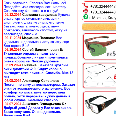
Очки получила. Спасибо Вам большое!
+79132444448
Передайте мою благодарность мастеру.
Спасибо ему большое за его труд!
+79132444448
05.12.2024
Светлана караулова
:
Купила
г. Москва, Калу
очки спорт со сменными линзами и
диоптриями, даже не знала, что такие
бывают, нашла только здесь, вижу
прекрасно, занимаюсь спортом, езжу на
веловипеде, спасибо
09.11.2024
Марианна Павлова
:
Все
идеально, я довольно к лету закажу еще.
Благодарю Вас!
06.10.2024
Сергей Валентинович Е:
Титановые оправы с памятью с
поликарбоными линзами получились
очень хорошие. Легкие удобные
03.09.2024
Снежана
:
Заказала круглые
очки диоптрии -2.0. Сидят хорошо,
выглядит тоже приятно. Спасибо. Мне 18
лет
08.08.2024
Александр Соковлов
:
Постоянно сижу за компьютером. Заказал
очки от компьютерного излучение. Все
комфортно глаза заметно перестали
болеть, хотя перерывы нужно делать в
юбом случае. Большое спасибо
04.07.2024
Анжелика Геннадьевна К.
:
Добрый день! Делала у Вас заказ очков.
Заказ получила. Очень довольна.
Благодарю Вас!