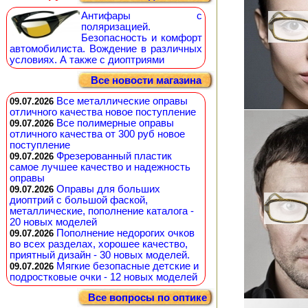
Антифары с
поляризацией.
Безопасность и комфорт
автомобилиста. Вождение в различных
условиях. А также с диоптриями
Все новости магазина
Все металлические оправы
09.07.2026
отличного качества новое поступление
Все полимерные оправы
09.07.2026
отличного качества от 300 руб новое
поступление
Фрезерованный пластик
09.07.2026
самое лучшее качество и надежность
оправы
Оправы для больших
09.07.2026
диоптрий с большой фаской,
металлические, пополнение каталога -
20 новых моделей
Пополнение недорогих очков
09.07.2026
во всех разделах, хорошее качество,
приятный дизайн - 30 новых моделей.
Мягкие безопасные детские и
09.07.2026
подростковые очки - 12 новых моделей
Все вопросы по оптике