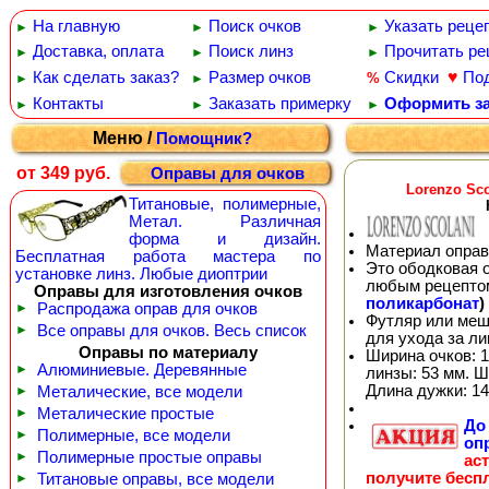
На главную
Поиск очков
Указать реце
►
►
►
Доставка, оплата
Поиск линз
Прочитать ре
►
►
►
♥
Как сделать заказ?
Размер очков
Скидки
По
%
►
►
Контакты
Заказать примерку
Оформить за
►
►
►
Меню /
Помощник?
от 349 руб.
Оправы для очков
Lorenzo Sc
Титановые, полимерные,
Метал. Различная
форма и дизайн.
Материал оправ
Бесплатная работа мастера по
Это ободковая 
установке линз. Любые диоптрии
любым рецепто
Оправы для изготовления очков
поликарбонат
)
►
Распродажа оправ для очков
Футляр или меш
►
Все оправы для очков. Весь список
для ухода за л
Оправы по материалу
Ширина очков: 1
►
Алюминиевые. Деревянные
линзы: 53 мм. Ш
Длина дужки: 14
►
Металические, все модели
►
Металические простые
Д
►
Полимерные, все модели
оп
►
Полимерные простые оправы
ас
получите бесп
►
Титановые оправы, все модели