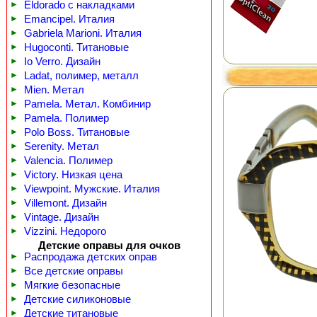
►
Eldorado с накладками
►
Emancipel. Италия
►
Gabriela Marioni. Италия
►
Hugoconti. Титановые
►
Io Verro. Дизайн
►
Ladat, полимер, металл
►
Mien. Метал
►
Pamela. Метал. Комбинир
►
Pamela. Полимер
►
Polo Boss. Титановые
►
Serenity. Метал
►
Valencia. Полимер
►
Victory. Низкая цена
►
Viewpoint. Мужские. Италия
►
Villemont. Дизайн
►
Vintage. Дизайн
►
Vizzini. Недорого
Детские оправы для очков
►
Распродажа детских оправ
►
Все детские оправы
►
Мягкие безопасные
►
Детские силиконовые
►
Детские титановые