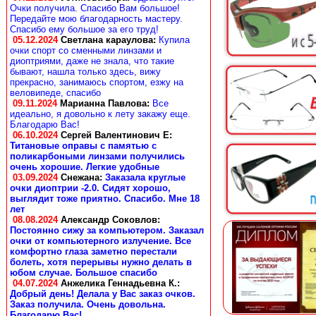
Очки получила. Спасибо Вам большое!
Передайте мою благодарность мастеру.
Спасибо ему большое за его труд!
05.12.2024
Светлана караулова
:
Купила
очки спорт со сменными линзами и
диоптриями, даже не знала, что такие
бывают, нашла только здесь, вижу
прекрасно, занимаюсь спортом, езжу на
веловипеде, спасибо
09.11.2024
Марианна Павлова
:
Все
идеально, я довольно к лету закажу еще.
Благодарю Вас!
06.10.2024
Сергей Валентинович Е:
Титановые оправы с памятью с
поликарбоными линзами получились
очень хорошие. Легкие удобные
03.09.2024
Снежана
:
Заказала круглые
очки диоптрии -2.0. Сидят хорошо,
выглядит тоже приятно. Спасибо. Мне 18
лет
08.08.2024
Александр Соковлов
:
Постоянно сижу за компьютером. Заказал
очки от компьютерного излучение. Все
комфортно глаза заметно перестали
болеть, хотя перерывы нужно делать в
юбом случае. Большое спасибо
04.07.2024
Анжелика Геннадьевна К.
:
Добрый день! Делала у Вас заказ очков.
Заказ получила. Очень довольна.
Благодарю Вас!