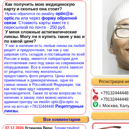
Как получить мою медицинскую
карту и сколько она стоит?
optic@a-
Нужно обратится по емайлу
optic.ru
или через
форму обратной
связи
Стоимоть карты вместе с
.
пересылкой по почте - 250 руб.
У меня сложные астигматические
линзы. Могу ли я купить такие у вас и
по какой цене?
У нас в наличии есть любые линзы на любой
рецепт и предпочтения, так как у нас
широкая сеть складов и поставщиков по всей
России и миру, имеются лаборатории для
изготовления линз под заказ на современном
оборудовании. Все в конечном итоге зависит
от рецепта, поэтому желательно
предоставить фото рецепта. Цены вполне
приемлемые и демократичные, одни из
Регистрация не
самых низких в Российской Федерации, так
как поставки идут напрямую от
+79132444448
производителя. Также по всем вопросам по
наличию и заказу линз можно написать
+79132444448
администратору на емэйл optic@a-optic.ru
г. Москва, Калу
Рецептурные
или на вотсап +79132444448
линзы.
Все комментарии
07.12.2024
Устинова Вера
:
Здравствуйте!