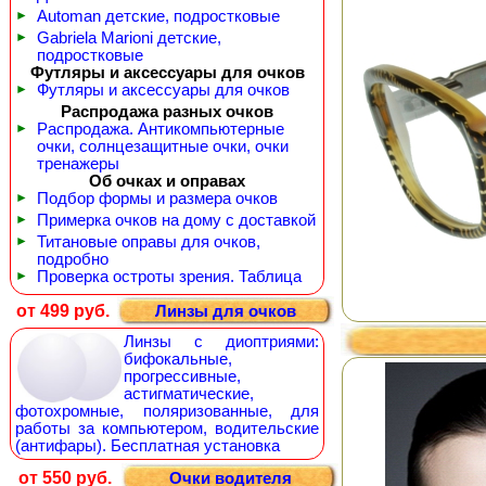
►
Automan детские, подростковые
►
Gabriela Marioni детские,
подростковые
Футляры и аксессуары для очков
►
Футляры и аксессуары для очков
Распродажа разных очков
►
Распродажа. Антикомпьютерные
очки, солнцезащитные очки, очки
тренажеры
Об очках и оправах
►
Подбор формы и размера очков
►
Примерка очков на дому с доставкой
►
Титановые оправы для очков,
подробно
►
Проверка остроты зрения. Таблица
от 499 руб.
Линзы для очков
Линзы с диоптриями:
бифокальные,
прогрессивные,
астигматические,
фотохромные, поляризованные, для
работы за компьютером, водительские
(антифары). Бесплатная установка
от 550 руб.
Очки водителя