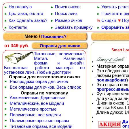
На главную
Поиск очков
Указать реце
►
►
►
Доставка, оплата
Поиск линз
Прочитать ре
►
►
►
♥
Как сделать заказ?
Размер очков
Скидки
По
%
►
►
Контакты
Заказать примерку
Оформить за
►
►
►
Меню /
Помощник?
от 349 руб.
Оправы для очков
Smart Lo
Титановые, полимерные,
Метал. Различная
форма и дизайн.
Материал оправ
Бесплатная работа мастера по
Это ободковая 
установке линз. Любые диоптрии
любым рецепто
Оправы для изготовления очков
поликарбонат
)
►
Распродажа оправ для очков
Эта оправа под
►
Все оправы для очков. Весь список
прогрессивны
Оправы по материалу
Футляр или меш
►
Алюминиевые. Деревянные
для ухода за л
Ширина очков: 1
►
Металические, все модели
линзы: 53 мм. Ш
►
Металические простые
Длина дужки: 14
►
Полимерные, все модели
►
Полимерные простые оправы
Д
оп
►
Титановые оправы, все модели