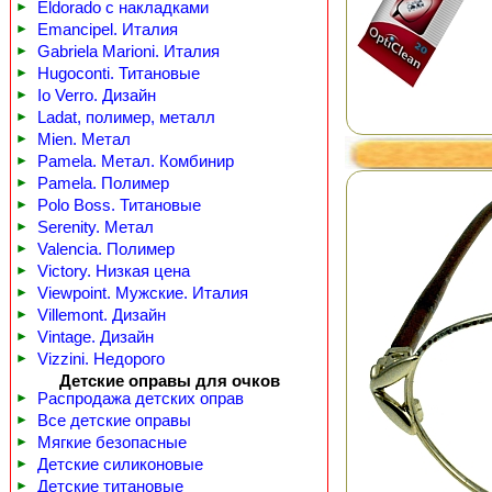
►
Eldorado с накладками
►
Emancipel. Италия
►
Gabriela Marioni. Италия
►
Hugoconti. Титановые
►
Io Verro. Дизайн
►
Ladat, полимер, металл
►
Mien. Метал
►
Pamela. Метал. Комбинир
►
Pamela. Полимер
►
Polo Boss. Титановые
►
Serenity. Метал
►
Valencia. Полимер
►
Victory. Низкая цена
►
Viewpoint. Мужские. Италия
►
Villemont. Дизайн
►
Vintage. Дизайн
►
Vizzini. Недорого
Детские оправы для очков
►
Распродажа детских оправ
►
Все детские оправы
►
Мягкие безопасные
►
Детские силиконовые
►
Детские титановые