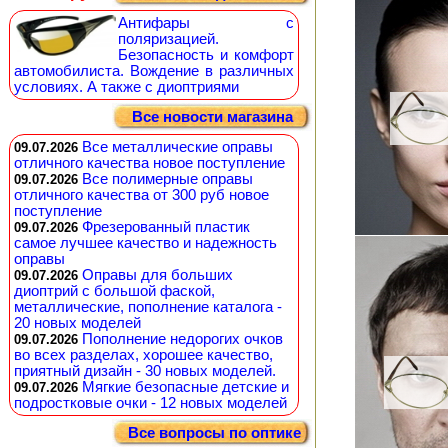
Антифары с
поляризацией.
Безопасность и комфорт
автомобилиста. Вождение в различных
условиях. А также с диоптриями
Все новости магазина
Все металлические оправы
09.07.2026
отличного качества новое поступление
Все полимерные оправы
09.07.2026
отличного качества от 300 руб новое
поступление
Фрезерованный пластик
09.07.2026
самое лучшее качество и надежность
оправы
Оправы для больших
09.07.2026
диоптрий с большой фаской,
металлические, пополнение каталога -
20 новых моделей
Пополнение недорогих очков
09.07.2026
во всех разделах, хорошее качество,
приятный дизайн - 30 новых моделей.
Мягкие безопасные детские и
09.07.2026
подростковые очки - 12 новых моделей
Все вопросы по оптике