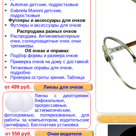
►
Automan детские, подростковые
►
Gabriela Marioni детские,
подростковые
Футляры и аксессуары для очков
►
Футляры и аксессуары для очков
Распродажа разных очков
►
Распродажа. Антикомпьютерные
очки, солнцезащитные очки, очки
тренажеры
Об очках и оправах
►
Подбор формы и размера очков
►
Примерка очков на дому с доставкой
►
Титановые оправы для очков,
подробно
►
Проверка остроты зрения. Таблица
от 499 руб.
Линзы для очков
Линзы с диоптриями:
бифокальные,
прогрессивные,
астигматические,
фотохромные, поляризованные, для
работы за компьютером, водительские
(антифары). Бесплатная установка
от 550 руб.
Очки водителя