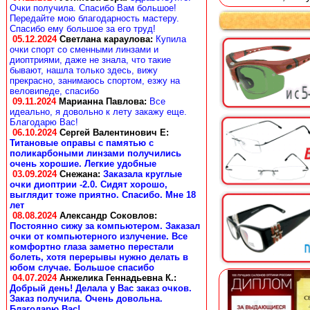
Очки получила. Спасибо Вам большое!
Передайте мою благодарность мастеру.
Спасибо ему большое за его труд!
05.12.2024
Светлана караулова
:
Купила
очки спорт со сменными линзами и
диоптриями, даже не знала, что такие
бывают, нашла только здесь, вижу
прекрасно, занимаюсь спортом, езжу на
веловипеде, спасибо
09.11.2024
Марианна Павлова
:
Все
идеально, я довольно к лету закажу еще.
Благодарю Вас!
06.10.2024
Сергей Валентинович Е:
Титановые оправы с памятью с
поликарбоными линзами получились
очень хорошие. Легкие удобные
03.09.2024
Снежана
:
Заказала круглые
очки диоптрии -2.0. Сидят хорошо,
выглядит тоже приятно. Спасибо. Мне 18
лет
08.08.2024
Александр Соковлов
:
Постоянно сижу за компьютером. Заказал
очки от компьютерного излучение. Все
комфортно глаза заметно перестали
болеть, хотя перерывы нужно делать в
юбом случае. Большое спасибо
04.07.2024
Анжелика Геннадьевна К.
:
Добрый день! Делала у Вас заказ очков.
Заказ получила. Очень довольна.
Благодарю Вас!