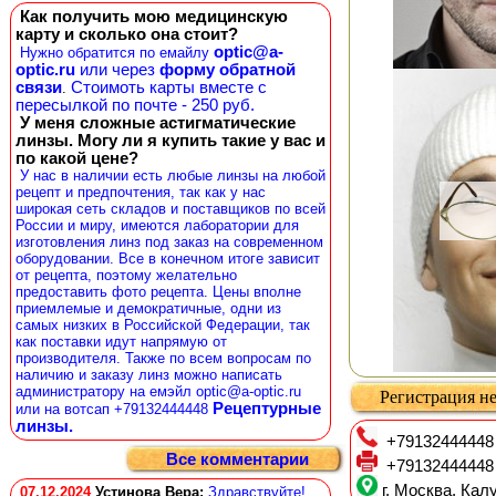
Как получить мою медицинскую
карту и сколько она стоит?
optic@a-
Нужно обратится по емайлу
optic.ru
или через
форму обратной
связи
Стоимоть карты вместе с
.
пересылкой по почте - 250 руб.
У меня сложные астигматические
линзы. Могу ли я купить такие у вас и
по какой цене?
У нас в наличии есть любые линзы на любой
рецепт и предпочтения, так как у нас
широкая сеть складов и поставщиков по всей
России и миру, имеются лаборатории для
изготовления линз под заказ на современном
оборудовании. Все в конечном итоге зависит
от рецепта, поэтому желательно
предоставить фото рецепта. Цены вполне
приемлемые и демократичные, одни из
самых низких в Российской Федерации, так
как поставки идут напрямую от
производителя. Также по всем вопросам по
наличию и заказу линз можно написать
администратору на емэйл optic@a-optic.ru
Регистрация не
Рецептурные
или на вотсап +79132444448
линзы.
+79132444448
Все комментарии
+79132444448
г. Москва, Калу
07.12.2024
Устинова Вера
:
Здравствуйте!