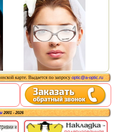
цинской карте
.
Выдается
по запросу
optic@a-optic.ru
ru
2001 - 2026