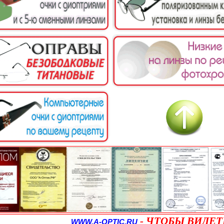
-
ЧТОБЫ ВИДЕТ
WWW.A-OPTIC.RU