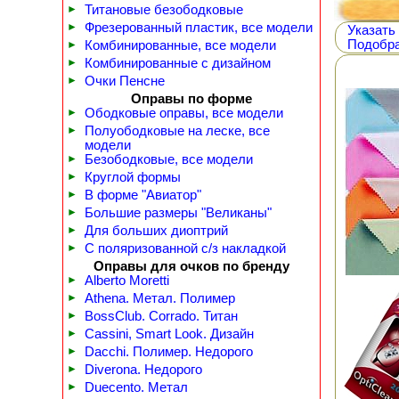
►
Титановые безободковые
►
Фрезерованный пластик, все модели
Указать
Подобра
►
Комбинированные, все модели
►
Комбинированные с дизайном
►
Очки Пенсне
Оправы по форме
►
Ободковые оправы, все модели
►
Полуободковые на леске, все
модели
►
Безободковые, все модели
►
Круглой формы
►
В форме "Авиатор"
►
Большие размеры "Великаны"
►
Для больших диоптрий
►
С поляризованной с/з накладкой
Оправы для очков по бренду
►
Alberto Moretti
►
Athena. Метал. Полимер
►
BossClub. Corrado. Титан
►
Cassini, Smart Look. Дизайн
►
Dacchi. Полимер. Недорого
►
Diverona. Недорого
►
Duecento. Метал