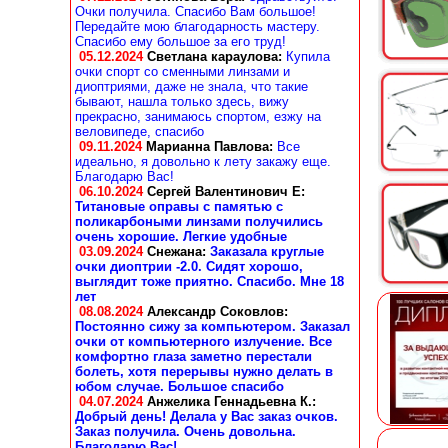
Очки получила. Спасибо Вам большое!
Передайте мою благодарность мастеру.
Спасибо ему большое за его труд!
05.12.2024
Светлана караулова
:
Купила
очки спорт со сменными линзами и
диоптриями, даже не знала, что такие
бывают, нашла только здесь, вижу
прекрасно, занимаюсь спортом, езжу на
веловипеде, спасибо
09.11.2024
Марианна Павлова
:
Все
идеально, я довольно к лету закажу еще.
Благодарю Вас!
06.10.2024
Сергей Валентинович Е:
Титановые оправы с памятью с
поликарбоными линзами получились
очень хорошие. Легкие удобные
03.09.2024
Снежана
:
Заказала круглые
очки диоптрии -2.0. Сидят хорошо,
выглядит тоже приятно. Спасибо. Мне 18
лет
08.08.2024
Александр Соковлов
:
Постоянно сижу за компьютером. Заказал
очки от компьютерного излучение. Все
комфортно глаза заметно перестали
болеть, хотя перерывы нужно делать в
юбом случае. Большое спасибо
04.07.2024
Анжелика Геннадьевна К.
:
Добрый день! Делала у Вас заказ очков.
Заказ получила. Очень довольна.
Благодарю Вас!