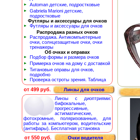
►
Automan детские, подростковые
►
Gabriela Marioni детские,
подростковые
Футляры и аксессуары для очков
►
Футляры и аксессуары для очков
Распродажа разных очков
►
Распродажа. Антикомпьютерные
очки, солнцезащитные очки, очки
тренажеры
Об очках и оправах
►
Подбор формы и размера очков
►
Примерка очков на дому с доставкой
►
Титановые оправы для очков,
подробно
►
Проверка остроты зрения. Таблица
от 499 руб.
Линзы для очков
Линзы с диоптриями:
бифокальные,
прогрессивные,
астигматические,
фотохромные, поляризованные, для
работы за компьютером, водительские
(антифары). Бесплатная установка
от 550 руб.
Очки водителя