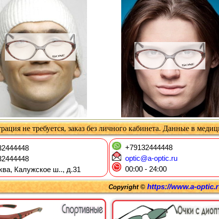
рация не требуется, заказ без личного кабинета. Данные в меди
+79132444448
2444448
optic@a-optic.ru
2444448
00:00 - 24:00
ква, Калужское ш.., д.31
https://www.a-optic.
Copyright ©