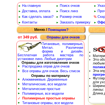
На главную
Поиск очков
Указ
►
►
►
Доставка, оплата
Поиск линз
Проч
►
►
►
Как сделать заказ?
Размер очков
Ски
%
►
►
Контакты
Заказать примерку
Офо
►
►
►
Меню /
Помощник?
от 349 руб.
Оправы для очков
Титановые, полимерные,
Метал. Различная
форма и дизайн.
Бесплатная работа мастера по
Матери
установке линз. Любые диоптрии
Это об
Оправы для изготовления очков
любым 
►
Распродажа оправ для очков
полика
Эта оп
►
Все оправы для очков. Весь список
прогр
Оправы по материалу
Футляр
►
Алюминиевые. Деревянные
для ух
►
Металические, все модели
Ширина
►
Металические простые
линзы: 
Длина 
►
Полимерные, все модели
Полимерные простые оправы
✓
►
Титановые оправы, все модели