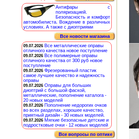
Антифары с
поляризацией.
Безопасность и комфорт
автомобилиста. Вождение в различных
условиях. А также с диоптриями
Все новости магазина
Все металлические оправы
09.07.2026
отличного качества новое поступление
Все полимерные оправы
09.07.2026
отличного качества от 300 руб новое
поступление
Фрезерованный пластик
09.07.2026
самое лучшее качество и надежность
оправы
Оправы для больших
09.07.2026
диоптрий с большой фаской,
металлические, пополнение каталога -
20 новых моделей
Пополнение недорогих очков
09.07.2026
во всех разделах, хорошее качество,
приятный дизайн - 30 новых моделей.
Мягкие безопасные детские и
09.07.2026
подростковые очки - 12 новых моделей
Все вопросы по оптике