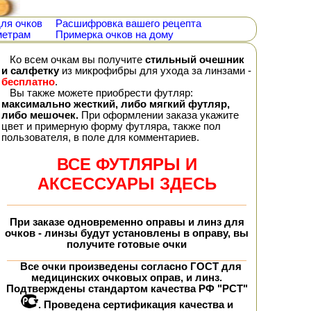
ля очков
Расшифровка вашего рецепта
метрам
Примерка очков на дому
Ко всем очкам вы получите
стильный очешник
и салфетку
из микрофибры для ухода за линзами -
бесплатно
.
Вы также можете приобрести футляр:
максимально жесткий, либо мягкий футляр,
либо мешочек.
При оформлении заказа укажите
цвет и примерную форму футляра, также пол
пользователя, в поле для комментариев.
ВСЕ ФУТЛЯРЫ И
АКСЕССУАРЫ ЗДЕСЬ
При заказе
одновременно
оправы и линз для
очков - линзы будут установлены в оправу, вы
получите
готовые очки
Все очки произведены согласно ГОСТ для
медицинских очковых оправ, и линз.
Подтверждены стандартом качества РФ "РСТ"
. Проведена сертификация качества и