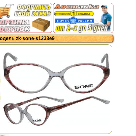
одель zk-sone-s1233e9