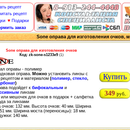
ать рецепт
итать рецепт
♥
дки
Подарки
рмить заказ
Sone оправа для изготовления очков, м
Sone оправа для изготовления очков
Код: zk-sone-s1233e9
(1)
ал оправы - полимер
одковая оправа.
Можно
установить линзы с
Купить
рецептом и материалом
(
полимер
,
стекло
,
рбонат
)
рава подойдет к
бифокальным
и
349
ессивным
линзам
руб.
 или мешочек для очков в подарок + салфетка
ода за линзами
 очков: 132 мм. Высота очков: 40 мм. Ширина
51 мм. Ширина моста (переносицы): 18 мм.
дужки: 140 мм.