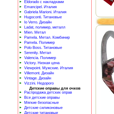
►
Eldorado с накладками
►
Emancipel. Италия
►
Gabriela Marioni. Италия
►
Hugoconti. Титановые
►
Io Verro. Дизайн
►
Ladat, полимер, металл
►
Mien. Метал
►
Pamela. Метал. Комбинир
►
Pamela. Полимер
►
Polo Boss. Титановые
►
Serenity. Метал
►
Valencia. Полимер
►
Victory. Низкая цена
►
Viewpoint. Мужские. Италия
►
Villemont. Дизайн
►
Vintage. Дизайн
►
Vizzini. Недорого
Детские оправы для очков
►
Распродажа детских оправ
►
Все детские оправы
►
Мягкие безопасные
►
Детские силиконовые
►
Детские титановые