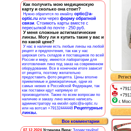
Как получить мою медицинскую
карту и сколько она стоит?
optic@a-
Нужно обратится по емайлу
optic.ru
или через
форму обратной
связи
Стоимоть карты вместе с
.
пересылкой по почте - 250 руб.
У меня сложные астигматические
линзы. Могу ли я купить такие у вас и
по какой цене?
У нас в наличии есть любые линзы на любой
рецепт и предпочтения, так как у нас
широкая сеть складов и поставщиков по всей
России и миру, имеются лаборатории для
изготовления линз под заказ на современном
оборудовании. Все в конечном итоге зависит
от рецепта, поэтому желательно
Регист
предоставить фото рецепта. Цены вполне
приемлемые и демократичные, одни из
самых низких в Российской Федерации, так
+7913
как поставки идут напрямую от
производителя. Также по всем вопросам по
+7913
наличию и заказу линз можно написать
г. Мос
администратору на емэйл optic@a-optic.ru
Рецептурные
или на вотсап +79132444448
линзы.
Все комментарии
07.12.2024
Устинова Вера
:
Здравствуйте!