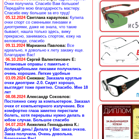
Очки получила. Спасибо Вам большое!
Передайте мою благодарность мастеру.
Спасибо ему большое за его труд!
05.12.2024
Светлана караулова
:
Купила
очки спорт со сменными линзами и
диоптриями, даже не знала, что такие
бывают, нашла только здесь, вижу
прекрасно, занимаюсь спортом, езжу на
веловипеде, спасибо
09.11.2024
Марианна Павлова
:
Все
идеально, я довольно к лету закажу еще.
Благодарю Вас!
06.10.2024
Сергей Валентинович Е:
Титановые оправы с памятью с
поликарбоными линзами получились
очень хорошие. Легкие удобные
03.09.2024
Снежана
:
Заказала круглые
очки диоптрии -2.0. Сидят хорошо,
выглядит тоже приятно. Спасибо. Мне 18
лет
08.08.2024
Александр Соковлов
:
Постоянно сижу за компьютером. Заказал
очки от компьютерного излучение. Все
комфортно глаза заметно перестали
болеть, хотя перерывы нужно делать в
юбом случае. Большое спасибо
04.07.2024
Анжелика Геннадьевна К.
:
Добрый день! Делала у Вас заказ очков.
Заказ получила. Очень довольна.
Благодарю Вас!