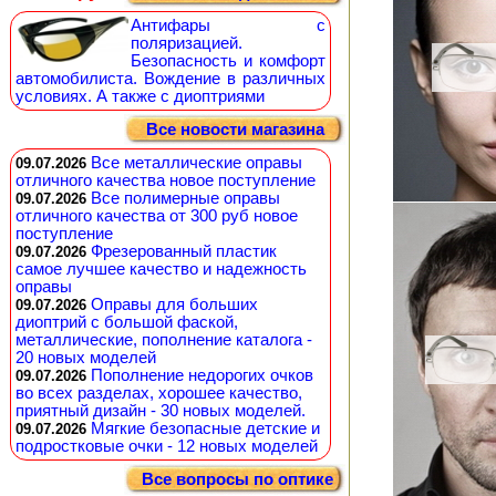
Антифары с
поляризацией.
Безопасность и комфорт
автомобилиста. Вождение в различных
условиях. А также с диоптриями
Все новости магазина
Все металлические оправы
09.07.2026
отличного качества новое поступление
Все полимерные оправы
09.07.2026
отличного качества от 300 руб новое
поступление
Фрезерованный пластик
09.07.2026
самое лучшее качество и надежность
оправы
Оправы для больших
09.07.2026
диоптрий с большой фаской,
металлические, пополнение каталога -
20 новых моделей
Пополнение недорогих очков
09.07.2026
во всех разделах, хорошее качество,
приятный дизайн - 30 новых моделей.
Мягкие безопасные детские и
09.07.2026
подростковые очки - 12 новых моделей
Все вопросы по оптике