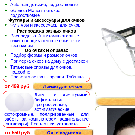
►
Automan детские, подростковые
►
Gabriela Marioni детские,
подростковые
Футляры и аксессуары для очков
►
Футляры и аксессуары для очков
Распродажа разных очков
►
Распродажа. Антикомпьютерные
очки, солнцезащитные очки, очки
тренажеры
Об очках и оправах
►
Подбор формы и размера очков
►
Примерка очков на дому с доставкой
►
Титановые оправы для очков,
подробно
►
Проверка остроты зрения. Таблица
от 499 руб.
Линзы для очков
Линзы с диоптриями:
бифокальные,
прогрессивные,
астигматические,
фотохромные, поляризованные, для
работы за компьютером, водительские
(антифары). Бесплатная установка
от 550 руб.
Очки водителя