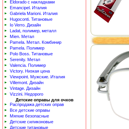
►
Eldorado с накладками
►
Emancipel. Италия
►
Gabriela Marioni. Италия
►
Hugoconti. Титановые
►
Io Verro. Дизайн
►
Ladat, полимер, металл
►
Mien. Метал
►
Pamela. Метал. Комбинир
►
Pamela. Полимер
►
Polo Boss. Титановые
►
Serenity. Метал
►
Valencia. Полимер
►
Victory. Низкая цена
►
Viewpoint. Мужские. Италия
►
Villemont. Дизайн
►
Vintage. Дизайн
►
Vizzini. Недорого
Детские оправы для очков
►
Распродажа детских оправ
►
Все детские оправы
►
Мягкие безопасные
►
Детские силиконовые
►
Детские титановые