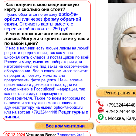
Как получить мою медицинскую
карту и сколько она стоит?
optic@a-
Нужно обратится по емайлу
optic.ru
или через
форму обратной
связи
Стоимоть карты вместе с
.
пересылкой по почте - 250 руб.
У меня сложные астигматические
линзы. Могу ли я купить такие у вас и
по какой цене?
У нас в наличии есть любые линзы на любой
рецепт и предпочтения, так как у нас
широкая сеть складов и поставщиков по всей
России и миру, имеются лаборатории для
изготовления линз под заказ на современном
оборудовании. Все в конечном итоге зависит
от рецепта, поэтому желательно
предоставить фото рецепта. Цены вполне
приемлемые и демократичные, одни из
самых низких в Российской Федерации, так
Регистрация не
как поставки идут напрямую от
производителя. Также по всем вопросам по
наличию и заказу линз можно написать
+79132444448
администратору на емэйл optic@a-optic.ru
+79132444448
Рецептурные
или на вотсап +79132444448
линзы.
г. Москва, Калу
Все комментарии
07.12.2024
Устинова Вера
:
Здравствуйте!