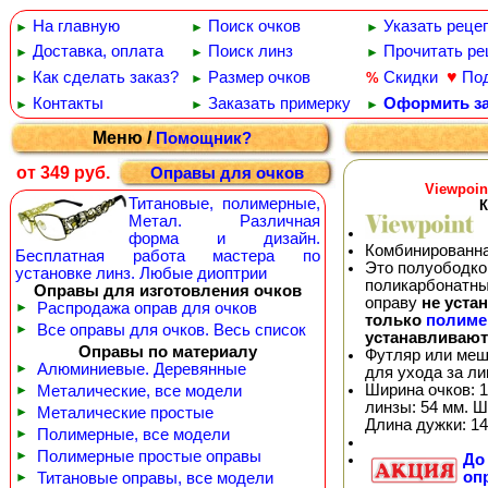
На главную
Поиск очков
Указать реце
►
►
►
Доставка, оплата
Поиск линз
Прочитать ре
►
►
►
♥
Как сделать заказ?
Размер очков
Скидки
По
%
►
►
Контакты
Заказать примерку
Оформить за
►
►
►
Меню /
Помощник?
от 349 руб.
Оправы для очков
Viewpoin
Титановые, полимерные,
К
Метал. Различная
форма и дизайн.
Комбинированна
Бесплатная работа мастера по
Это полуободков
установке линз. Любые диоптрии
поликарбонатны
Оправы для изготовления очков
оправу
не уста
►
Распродажа оправ для очков
только
полиме
►
Все оправы для очков. Весь список
устанавливают
Оправы по материалу
Футляр или меш
►
Алюминиевые. Деревянные
для ухода за л
Ширина очков: 1
►
Металические, все модели
линзы: 54 мм. Ш
►
Металические простые
Длина дужки: 14
►
Полимерные, все модели
►
Полимерные простые оправы
Д
оп
►
Титановые оправы, все модели