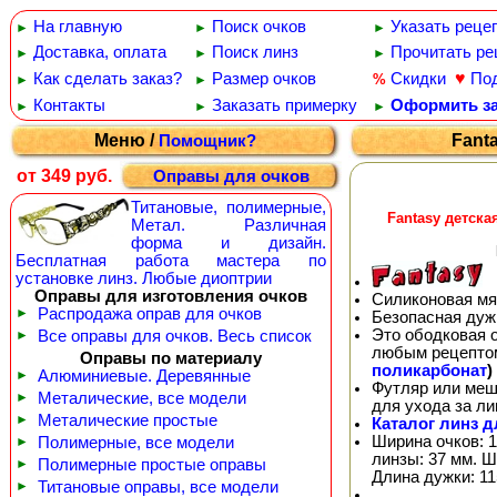
На главную
Поиск очков
Указать реце
►
►
►
Доставка, оплата
Поиск линз
Прочитать ре
►
►
►
♥
Как сделать заказ?
Размер очков
Скидки
По
%
►
►
Контакты
Заказать примерку
Оформить за
►
►
►
Меню /
Fant
Помощник?
от 349 руб.
Оправы для очков
Титановые, полимерные,
Fantasy детск
Метал. Различная
форма и дизайн.
Бесплатная работа мастера по
установке линз. Любые диоптрии
Оправы для изготовления очков
Силиконовая мя
►
Распродажа оправ для очков
Безопасная дуж
Это ободковая 
►
Все оправы для очков. Весь список
любым рецепто
Оправы по материалу
поликарбонат
)
►
Алюминиевые. Деревянные
Футляр или меш
►
Металические, все модели
для ухода за л
►
Металические простые
Каталог линз д
Ширина очков: 1
►
Полимерные, все модели
линзы: 37 мм. Ш
►
Полимерные простые оправы
Длина дужки: 11
►
Титановые оправы, все модели