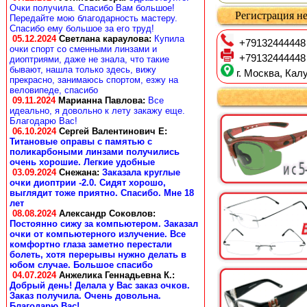
Очки получила. Спасибо Вам большое!
Регистрация не
Передайте мою благодарность мастеру.
Спасибо ему большое за его труд!
05.12.2024
Светлана караулова
:
Купила
+79132444448
очки спорт со сменными линзами и
+79132444448
диоптриями, даже не знала, что такие
бывают, нашла только здесь, вижу
г. Москва, Калу
прекрасно, занимаюсь спортом, езжу на
веловипеде, спасибо
09.11.2024
Марианна Павлова
:
Все
идеально, я довольно к лету закажу еще.
Благодарю Вас!
06.10.2024
Сергей Валентинович Е:
Титановые оправы с памятью с
поликарбоными линзами получились
очень хорошие. Легкие удобные
03.09.2024
Снежана
:
Заказала круглые
очки диоптрии -2.0. Сидят хорошо,
выглядит тоже приятно. Спасибо. Мне 18
лет
08.08.2024
Александр Соковлов
:
Постоянно сижу за компьютером. Заказал
очки от компьютерного излучение. Все
комфортно глаза заметно перестали
болеть, хотя перерывы нужно делать в
юбом случае. Большое спасибо
04.07.2024
Анжелика Геннадьевна К.
:
Добрый день! Делала у Вас заказ очков.
Заказ получила. Очень довольна.
Благодарю Вас!