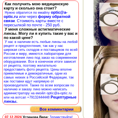
Как получить мою медицинскую
карту и сколько она стоит?
optic@a-
Нужно обратится по емайлу
optic.ru
или через
форму обратной
связи
Стоимоть карты вместе с
.
пересылкой по почте - 250 руб.
У меня сложные астигматические
линзы. Могу ли я купить такие у вас и
по какой цене?
У нас в наличии есть любые линзы на любой
рецепт и предпочтения, так как у нас
широкая сеть складов и поставщиков по всей
России и миру, имеются лаборатории для
изготовления линз под заказ на современном
оборудовании. Все в конечном итоге зависит
от рецепта, поэтому желательно
предоставить фото рецепта. Цены вполне
приемлемые и демократичные, одни из
самых низких в Российской Федерации, так
как поставки идут напрямую от
производителя. Также по всем вопросам по
наличию и заказу линз можно написать
администратору на емэйл optic@a-optic.ru
Рецептурные
или на вотсап +79132444448
линзы.
Все комментарии
07.12.2024
Устинова Вера
:
Здравствуйте!