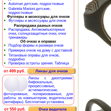
►
Automan детские, подростковые
►
Gabriela Marioni детские,
подростковые
Футляры и аксессуары для очков
►
Футляры и аксессуары для очков
Распродажа разных очков
►
Распродажа. Антикомпьютерные
очки, солнцезащитные очки, очки
тренажеры
Об очках и оправах
►
Подбор формы и размера очков
►
Примерка очков на дому с доставкой
►
Титановые оправы для очков,
подробно
►
Проверка остроты зрения. Таблица
от 499 руб.
Линзы для очков
Линзы с диоптриями:
бифокальные,
прогрессивные,
астигматические,
фотохромные, поляризованные, для
работы за компьютером, водительские
(антифары). Бесплатная установка
от 550 руб.
Очки водителя