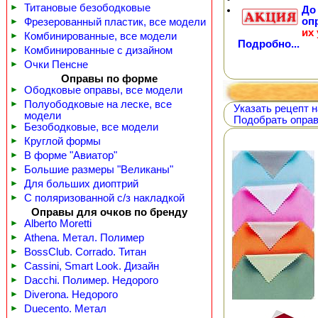
►
Титановые безободковые
Д
оп
►
Фрезерованный пластик, все модели
их
►
Комбинированные, все модели
Подробно...
►
Комбинированные с дизайном
►
Очки Пенсне
Оправы по форме
►
Ободковые оправы, все модели
►
Полуободковые на леске, все
Указать рецепт н
модели
Подобрать оправ
►
Безободковые, все модели
►
Круглой формы
►
В форме "Авиатор"
►
Большие размеры "Великаны"
►
Для больших диоптрий
►
С поляризованной с/з накладкой
Оправы для очков по бренду
►
Alberto Moretti
►
Athena. Метал. Полимер
►
BossClub. Corrado. Титан
►
Cassini, Smart Look. Дизайн
►
Dacchi. Полимер. Недорого
►
Diverona. Недорого
►
Duecento. Метал