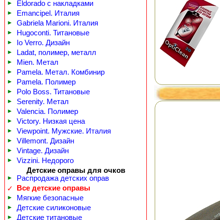
►
Eldorado с накладками
►
Emancipel. Италия
►
Gabriela Marioni. Италия
►
Hugoconti. Титановые
►
Io Verro. Дизайн
►
Ladat, полимер, металл
►
Mien. Метал
►
Pamela. Метал. Комбинир
►
Pamela. Полимер
►
Polo Boss. Титановые
►
Serenity. Метал
►
Valencia. Полимер
►
Victory. Низкая цена
►
Viewpoint. Мужские. Италия
►
Villemont. Дизайн
►
Vintage. Дизайн
►
Vizzini. Недорого
Детские оправы для очков
►
Распродажа детских оправ
Все детские оправы
✓
►
Мягкие безопасные
►
Детские силиконовые
►
Детские титановые