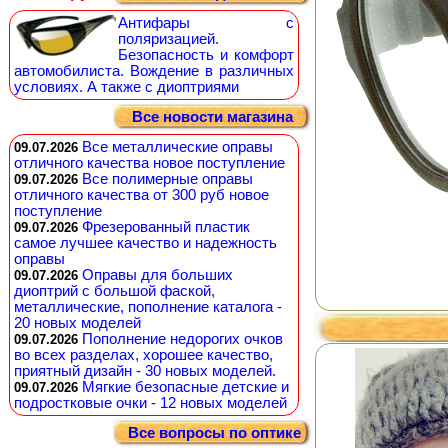
Антифары с
поляризацией.
Безопасность и комфорт
автомобилиста. Вождение в различных
условиях. А также с диоптриями
Все новости магазина
Все металлические оправы
09.07.2026
отличного качества новое поступление
Все полимерные оправы
09.07.2026
отличного качества от 300 руб новое
поступление
Фрезерованный пластик
09.07.2026
самое лучшее качество и надежность
оправы
Оправы для больших
09.07.2026
диоптрий с большой фаской,
металлические, пополнение каталога -
20 новых моделей
Пополнение недорогих очков
09.07.2026
во всех разделах, хорошее качество,
приятный дизайн - 30 новых моделей.
Мягкие безопасные детские и
09.07.2026
подростковые очки - 12 новых моделей
Все вопросы по оптике