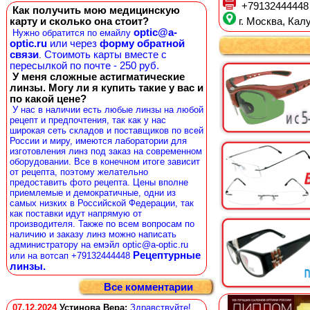
+79132444448
Как получить мою медицинскую
карту и сколько она стоит?
г. Москва, Калу
optic@a-
Нужно обратится по емайлу
optic.ru
или через
форму обратной
связи
Стоимоть карты вместе с
.
пересылкой по почте - 250 руб.
У меня сложные астигматические
линзы. Могу ли я купить такие у вас и
по какой цене?
У нас в наличии есть любые линзы на любой
рецепт и предпочтения, так как у нас
широкая сеть складов и поставщиков по всей
России и миру, имеются лаборатории для
изготовления линз под заказ на современном
оборудовании. Все в конечном итоге зависит
от рецепта, поэтому желательно
предоставить фото рецепта. Цены вполне
приемлемые и демократичные, одни из
самых низких в Российской Федерации, так
как поставки идут напрямую от
производителя. Также по всем вопросам по
наличию и заказу линз можно написать
администратору на емэйл optic@a-optic.ru
Рецептурные
или на вотсап +79132444448
линзы.
Все комментарии
07.12.2024
Устинова Вера
:
Здравствуйте!