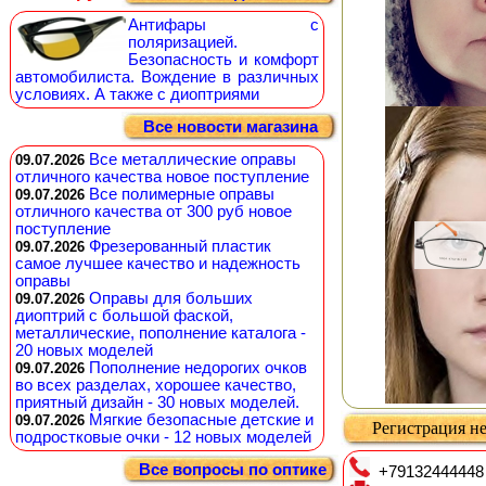
Антифары с
поляризацией.
Безопасность и комфорт
автомобилиста. Вождение в различных
условиях. А также с диоптриями
Все новости магазина
Все металлические оправы
09.07.2026
отличного качества новое поступление
Все полимерные оправы
09.07.2026
отличного качества от 300 руб новое
поступление
Фрезерованный пластик
09.07.2026
самое лучшее качество и надежность
оправы
Оправы для больших
09.07.2026
диоптрий с большой фаской,
металлические, пополнение каталога -
20 новых моделей
Пополнение недорогих очков
09.07.2026
во всех разделах, хорошее качество,
приятный дизайн - 30 новых моделей.
Мягкие безопасные детские и
09.07.2026
Регистрация не
подростковые очки - 12 новых моделей
Все вопросы по оптике
+79132444448