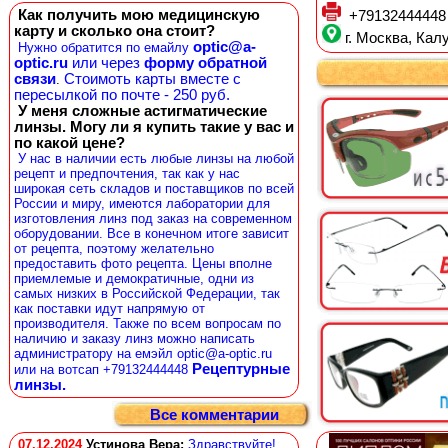
Как получить мою медицинскую
+79132444448
карту и сколько она стоит?
г. Москва, Калу
optic@a-
Нужно обратится по емайлу
optic.ru
или через
форму обратной
связи
Стоимоть карты вместе с
.
пересылкой по почте - 250 руб.
У меня сложные астигматические
линзы. Могу ли я купить такие у вас и
по какой цене?
У нас в наличии есть любые линзы на любой
рецепт и предпочтения, так как у нас
широкая сеть складов и поставщиков по всей
России и миру, имеются лаборатории для
изготовления линз под заказ на современном
оборудовании. Все в конечном итоге зависит
от рецепта, поэтому желательно
предоставить фото рецепта. Цены вполне
приемлемые и демократичные, одни из
самых низких в Российской Федерации, так
как поставки идут напрямую от
производителя. Также по всем вопросам по
наличию и заказу линз можно написать
администратору на емэйл optic@a-optic.ru
Рецептурные
или на вотсап +79132444448
линзы.
Все комментарии
07.12.2024
Устинова Вера
:
Здравствуйте!