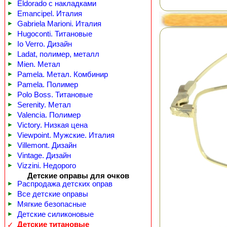
►
Eldorado с накладками
►
Emancipel. Италия
►
Gabriela Marioni. Италия
►
Hugoconti. Титановые
►
Io Verro. Дизайн
►
Ladat, полимер, металл
►
Mien. Метал
►
Pamela. Метал. Комбинир
►
Pamela. Полимер
►
Polo Boss. Титановые
►
Serenity. Метал
►
Valencia. Полимер
►
Victory. Низкая цена
►
Viewpoint. Мужские. Италия
►
Villemont. Дизайн
►
Vintage. Дизайн
►
Vizzini. Недорого
Детские оправы для очков
►
Распродажа детских оправ
►
Все детские оправы
►
Мягкие безопасные
►
Детские силиконовые
Детские титановые
✓