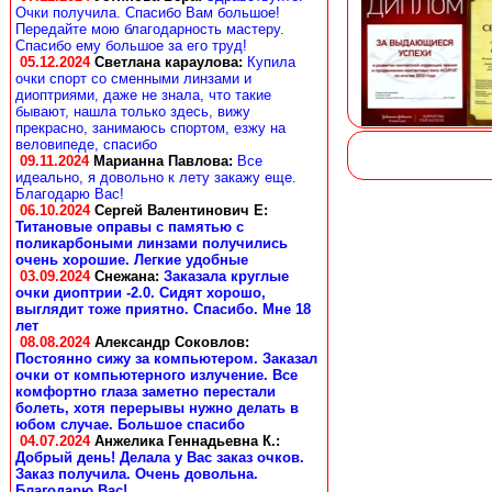
Очки получила. Спасибо Вам большое!
Передайте мою благодарность мастеру.
Спасибо ему большое за его труд!
05.12.2024
Светлана караулова
:
Купила
очки спорт со сменными линзами и
диоптриями, даже не знала, что такие
бывают, нашла только здесь, вижу
прекрасно, занимаюсь спортом, езжу на
веловипеде, спасибо
09.11.2024
Марианна Павлова
:
Все
идеально, я довольно к лету закажу еще.
Благодарю Вас!
06.10.2024
Сергей Валентинович Е:
Титановые оправы с памятью с
поликарбоными линзами получились
очень хорошие. Легкие удобные
03.09.2024
Снежана
:
Заказала круглые
очки диоптрии -2.0. Сидят хорошо,
выглядит тоже приятно. Спасибо. Мне 18
лет
08.08.2024
Александр Соковлов
:
Постоянно сижу за компьютером. Заказал
очки от компьютерного излучение. Все
комфортно глаза заметно перестали
болеть, хотя перерывы нужно делать в
юбом случае. Большое спасибо
04.07.2024
Анжелика Геннадьевна К.
:
Добрый день! Делала у Вас заказ очков.
Заказ получила. Очень довольна.
Благодарю Вас!