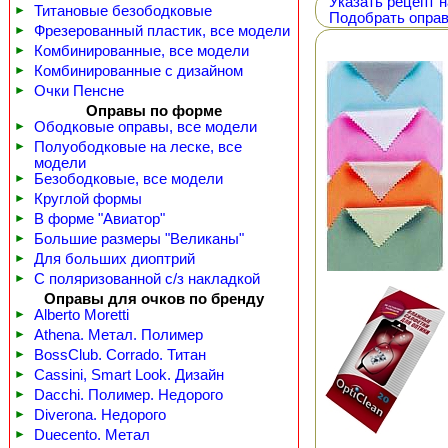
Указать рецепт н
►
Титановые безободковые
Подобрать оправ
►
Фрезерованный пластик, все модели
►
Комбинированные, все модели
►
Комбинированные с дизайном
►
Очки Пенсне
Оправы по форме
►
Ободковые оправы, все модели
►
Полуободковые на леске, все
модели
►
Безободковые, все модели
►
Круглой формы
►
В форме "Авиатор"
►
Большие размеры "Великаны"
►
Для больших диоптрий
►
С поляризованной с/з накладкой
Оправы для очков по бренду
►
Alberto Moretti
►
Athena. Метал. Полимер
►
BossClub. Corrado. Титан
►
Cassini, Smart Look. Дизайн
►
Dacchi. Полимер. Недорого
►
Diverona. Недорого
►
Duecento. Метал