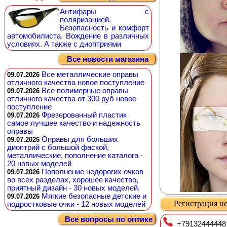
Антифары с
поляризацией.
Безопасность и комфорт
автомобилиста. Вождение в различных
условиях. А также с диоптриями
Все новости магазина
Все металлические оправы
09.07.2026
отличного качества новое поступление
Все полимерные оправы
09.07.2026
отличного качества от 300 руб новое
поступление
Фрезерованный пластик
09.07.2026
самое лучшее качество и надежность
оправы
Оправы для больших
09.07.2026
диоптрий с большой фаской,
металлические, пополнение каталога -
20 новых моделей
Пополнение недорогих очков
09.07.2026
во всех разделах, хорошее качество,
приятный дизайн - 30 новых моделей.
Мягкие безопасные детские и
09.07.2026
Регистрация не
подростковые очки - 12 новых моделей
Все вопросы по оптике
+79132444448