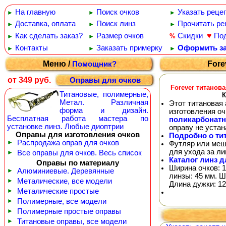
На главную
Поиск очков
Указать реце
►
►
►
Доставка, оплата
Поиск линз
Прочитать ре
►
►
►
♥
Как сделать заказ?
Размер очков
Скидки
По
%
►
►
Контакты
Заказать примерку
Оформить за
►
►
►
Меню /
Fore
Помощник?
от 349 руб.
Оправы для очков
Forever титанов
Титановые, полимерные,
К
Метал. Различная
Этот титановая 
форма и дизайн.
изготовления о
Бесплатная работа мастера по
поликарбонат
установке линз. Любые диоптрии
оправу не уста
Оправы для изготовления очков
Подробно о ти
►
Распродажа оправ для очков
Футляр или меш
для ухода за л
►
Все оправы для очков. Весь список
Каталог линз д
Оправы по материалу
Ширина очков: 1
►
Алюминиевые. Деревянные
линзы: 45 мм. Ш
►
Металические, все модели
Длина дужки: 12
►
Металические простые
►
Полимерные, все модели
►
Полимерные простые оправы
►
Титановые оправы, все модели