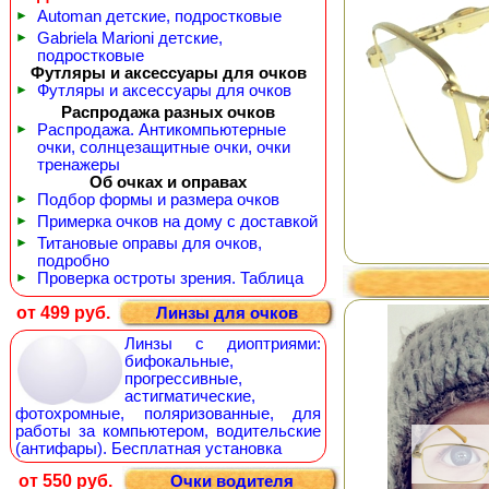
►
Automan детские, подростковые
►
Gabriela Marioni детские,
подростковые
Футляры и аксессуары для очков
►
Футляры и аксессуары для очков
Распродажа разных очков
►
Распродажа. Антикомпьютерные
очки, солнцезащитные очки, очки
тренажеры
Об очках и оправах
►
Подбор формы и размера очков
►
Примерка очков на дому с доставкой
►
Титановые оправы для очков,
подробно
►
Проверка остроты зрения. Таблица
от 499 руб.
Линзы для очков
Линзы с диоптриями:
бифокальные,
прогрессивные,
астигматические,
фотохромные, поляризованные, для
работы за компьютером, водительские
(антифары). Бесплатная установка
от 550 руб.
Очки водителя