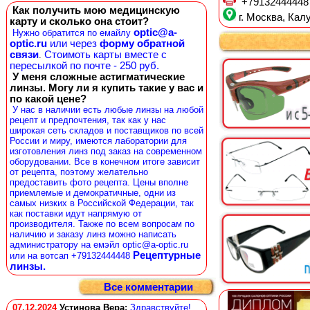
+79132444448
Как получить мою медицинскую
г. Москва, Калу
карту и сколько она стоит?
optic@a-
Нужно обратится по емайлу
optic.ru
или через
форму обратной
связи
Стоимоть карты вместе с
.
пересылкой по почте - 250 руб.
У меня сложные астигматические
линзы. Могу ли я купить такие у вас и
по какой цене?
У нас в наличии есть любые линзы на любой
рецепт и предпочтения, так как у нас
широкая сеть складов и поставщиков по всей
России и миру, имеются лаборатории для
изготовления линз под заказ на современном
оборудовании. Все в конечном итоге зависит
от рецепта, поэтому желательно
предоставить фото рецепта. Цены вполне
приемлемые и демократичные, одни из
самых низких в Российской Федерации, так
как поставки идут напрямую от
производителя. Также по всем вопросам по
наличию и заказу линз можно написать
администратору на емэйл optic@a-optic.ru
Рецептурные
или на вотсап +79132444448
линзы.
Все комментарии
07.12.2024
Устинова Вера
:
Здравствуйте!