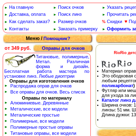
На главную
Поиск очков
Указать реце
►
►
►
Доставка, оплата
Поиск линз
Прочитать ре
►
►
►
♥
Как сделать заказ?
Размер очков
Скидки
По
%
►
►
Контакты
Заказать примерку
Оформить за
►
►
►
Меню /
Помощник?
от 349 руб.
Оправы для очков
RioRio дет
Титановые, полимерные,
Метал. Различная
форма и дизайн.
Материал оправ
Бесплатная работа мастера по
Это ободковая 
установке линз. Любые диоптрии
любым рецепто
Оправы для изготовления очков
поликарбонат
)
►
Распродажа оправ для очков
Футляр или меш
►
Все оправы для очков. Весь список
для ухода за л
Оправы по материалу
Каталог линз д
►
Алюминиевые. Деревянные
Ширина очков: 1
►
Металические, все модели
линзы: 51 мм. Ш
Длина дужки: 13
►
Металические простые
►
Полимерные, все модели
►
Полимерные простые оправы
►
Титановые оправы, все модели