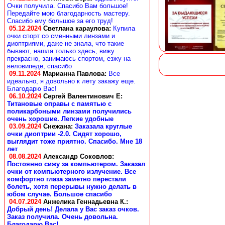
Очки получила. Спасибо Вам большое!
Передайте мою благодарность мастеру.
Спасибо ему большое за его труд!
05.12.2024
Светлана караулова
:
Купила
очки спорт со сменными линзами и
диоптриями, даже не знала, что такие
бывают, нашла только здесь, вижу
прекрасно, занимаюсь спортом, езжу на
веловипеде, спасибо
09.11.2024
Марианна Павлова
:
Все
идеально, я довольно к лету закажу еще.
Благодарю Вас!
06.10.2024
Сергей Валентинович Е:
Титановые оправы с памятью с
поликарбоными линзами получились
очень хорошие. Легкие удобные
03.09.2024
Снежана
:
Заказала круглые
очки диоптрии -2.0. Сидят хорошо,
выглядит тоже приятно. Спасибо. Мне 18
лет
08.08.2024
Александр Соковлов
:
Постоянно сижу за компьютером. Заказал
очки от компьютерного излучение. Все
комфортно глаза заметно перестали
болеть, хотя перерывы нужно делать в
юбом случае. Большое спасибо
04.07.2024
Анжелика Геннадьевна К.
:
Добрый день! Делала у Вас заказ очков.
Заказ получила. Очень довольна.
Благодарю Вас!