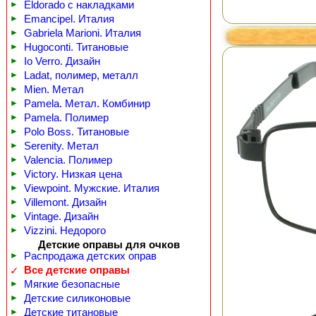
►
Eldorado с накладками
►
Emancipel. Италия
►
Gabriela Marioni. Италия
►
Hugoconti. Титановые
►
Io Verro. Дизайн
►
Ladat, полимер, металл
►
Mien. Метал
►
Pamela. Метал. Комбинир
►
Pamela. Полимер
►
Polo Boss. Титановые
►
Serenity. Метал
►
Valencia. Полимер
►
Victory. Низкая цена
►
Viewpoint. Мужские. Италия
►
Villemont. Дизайн
►
Vintage. Дизайн
►
Vizzini. Недорого
Детские оправы для очков
►
Распродажа детских оправ
Все детские оправы
✓
►
Мягкие безопасные
►
Детские силиконовые
►
Детские титановые