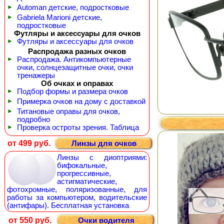
►
Automan детские, подростковые
►
Gabriela Marioni детские,
подростковые
Футляры и аксессуары для очков
►
Футляры и аксессуары для очков
Распродажа разных очков
►
Распродажа. Антикомпьютерные
очки, солнцезащитные очки, очки
тренажеры
Об очках и оправах
►
Подбор формы и размера очков
►
Примерка очков на дому с доставкой
►
Титановые оправы для очков,
подробно
►
Проверка остроты зрения. Таблица
от 499 руб.
Линзы для очков
Линзы с диоптриями:
бифокальные,
прогрессивные,
астигматические,
фотохромные, поляризованные, для
работы за компьютером, водительские
(антифары). Бесплатная установка
от 550 руб.
Очки водителя