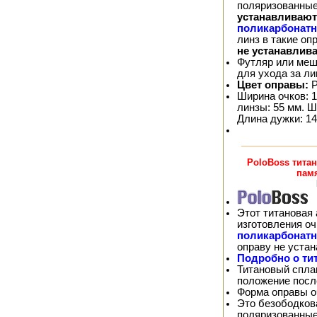
поляризованные
устанавливают
поликарбонат
линз в такие о
не устанавлив
Футляр или меш
для ухода за л
Цвет оправы:
Р
Ширина очков: 1
линзы: 55 мм. Ш
Длина дужки: 14
PoloBoss тита
пам
Этот титановая 
изготовления о
поликарбонат
оправу не уста
Подробно о ти
Титановый спла
положение посл
Форма оправы оч
Это безободков
поляризованные