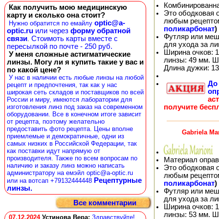
Комбинированна
Как получить мою медицинскую
Это ободковая 
карту и сколько она стоит?
любым рецепто
optic@a-
Нужно обратится по емайлу
поликарбонат
)
optic.ru
или через
форму обратной
Футляр или меш
связи
Стоимоть карты вместе с
.
для ухода за л
пересылкой по почте - 250 руб.
Ширина очков: 1
У меня сложные астигматические
линзы: 49 мм. Ш
линзы. Могу ли я купить такие у вас и
Длина дужки: 13
по какой цене?
У нас в наличии есть любые линзы на любой
Д
рецепт и предпочтения, так как у нас
оп
широкая сеть складов и поставщиков по всей
ас
России и миру, имеются лаборатории для
получите бесп
изготовления линз под заказ на современном
оборудовании. Все в конечном итоге зависит
от рецепта, поэтому желательно
предоставить фото рецепта. Цены вполне
Gabriela Ma
приемлемые и демократичные, одни из
самых низких в Российской Федерации, так
как поставки идут напрямую от
производителя. Также по всем вопросам по
Материал оправ
наличию и заказу линз можно написать
Это ободковая 
администратору на емэйл optic@a-optic.ru
любым рецепто
Рецептурные
или на вотсап +79132444448
поликарбонат
)
линзы.
Футляр или меш
для ухода за л
Все комментарии
Ширина очков: 1
линзы: 53 мм. Ш
07.12.2024
Устинова Вера
:
Здравствуйте!