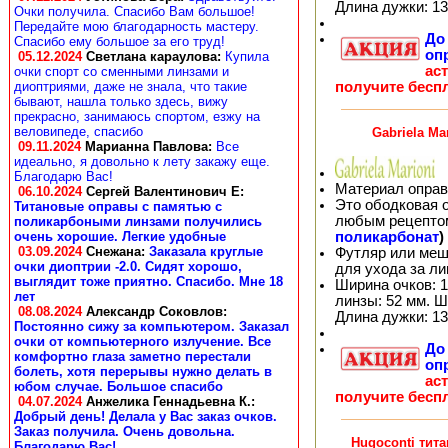
Длина дужки: 13
Очки получила. Спасибо Вам большое!
Передайте мою благодарность мастеру.
Д
Спасибо ему большое за его труд!
оп
05.12.2024
Светлана караулова
:
Купила
ас
очки спорт со сменными линзами и
получите бесп
диоптриями, даже не знала, что такие
бывают, нашла только здесь, вижу
прекрасно, занимаюсь спортом, езжу на
веловипеде, спасибо
Gabriela Ma
09.11.2024
Марианна Павлова
:
Все
идеально, я довольно к лету закажу еще.
Благодарю Вас!
Материал оправ
06.10.2024
Сергей Валентинович Е:
Это ободковая 
Титановые оправы с памятью с
любым рецепто
поликарбоными линзами получились
поликарбонат
)
очень хорошие. Легкие удобные
03.09.2024
Снежана
:
Заказала круглые
Футляр или меш
очки диоптрии -2.0. Сидят хорошо,
для ухода за л
выглядит тоже приятно. Спасибо. Мне 18
Ширина очков: 1
лет
линзы: 52 мм. Ш
08.08.2024
Александр Соковлов
:
Длина дужки: 13
Постоянно сижу за компьютером. Заказал
очки от компьютерного излучение. Все
Д
комфортно глаза заметно перестали
оп
болеть, хотя перерывы нужно делать в
ас
юбом случае. Большое спасибо
получите бесп
04.07.2024
Анжелика Геннадьевна К.
:
Добрый день! Делала у Вас заказ очков.
Заказ получила. Очень довольна.
Hugoconti тит
Благодарю Вас!