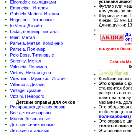
устанавливают
►
Eldorado с накладками
Футляр или меш
►
Emancipel. Италия
для ухода за л
►
Gabriela Marioni. Италия
Ширина очков: 1
►
Hugoconti. Титановые
линзы: 53 мм. Ш
Длина дужки: 13
►
Io Verro. Дизайн
►
Ladat, полимер, металл
Д
►
Mien. Метал
оп
►
Pamela. Метал. Комбинир
ас
получите бесп
►
Pamela. Полимер
►
Polo Boss. Титановые
►
Serenity. Метал
Gabriela Ma
К
►
Valencia. Полимер
►
Victory. Низкая цена
Комбинированна
►
Viewpoint. Мужские. Италия
Это оправа с ф
►
Villemont. Дизайн
становится бол
►
Vintage. Дизайн
раскрыть почти 
►
Vizzini. Недорого
давят на голову
механизма, дол
Детские оправы для очков
Это ободковая 
►
Распродажа детских оправ
любым рецепто
►
Все детские оправы
поликарбонат
)
►
Мягкие безопасные
Это оправа с ш
►
Детские силиконовые
толстых линз 
Эта оправа под
►
Детские титановые