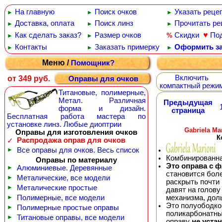
На главную
Поиск очков
Указать реце
►
►
►
Доставка, оплата
Поиск линз
Прочитать ре
►
►
►
♥
Как сделать заказ?
Размер очков
Скидки
По
%
►
►
Контакты
Заказать примерку
Оформить за
►
►
►
Меню /
Помощник?
Включить
от 349 руб.
Оправы для очков
компактный режи
Титановые, полимерные,
Метал. Различная
Предыдущая
форма и дизайн.
страница
Бесплатная работа мастера по
установке линз. Любые диоптрии
Gabriela Ma
Оправы для изготовления очков
К
Распродажа оправ для очков
✓
►
Все оправы для очков. Весь список
Комбинированна
Оправы по материалу
Это оправа с ф
►
Алюминиевые. Деревянные
становится бол
►
Металические, все модели
раскрыть почти 
►
Металические простые
давят на голову
механизма, дол
►
Полимерные, все модели
Это полуободков
►
Полимерные простые оправы
поликарбонатны
►
Титановые оправы, все модели
оправу
не уста