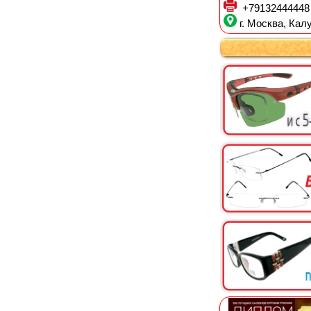
+79132444448
г. Москва, Калу