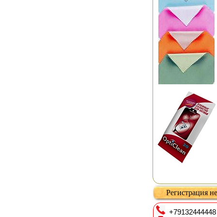
Регистрация не
+79132444448