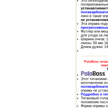
Это безободков
поляризованные
устанавливают
поликарбонат
линз в такие о
не устанавлив
Эта оправа под
прогрессивны
Футляр или меш
для ухода за л
Ширина очков: 1
линзы: 50 мм. Ш
Длина дужки: 14
PoloBoss тита
пам
Этот титановая 
изготовления о
поликарбонат
оправу не уста
Подробно о ти
Титановый спла
положение посл
Форма оправы оч