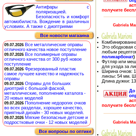
оп
ас
Антифары с
получите бесп
поляризацией.
Безопасность и комфорт
автомобилиста. Вождение в различных
Gabriela Ma
условиях. А также с диоптриями
Все новости магазина
Комбинированна
Все металлические оправы
09.07.2026
Это ободковая 
отличного качества новое поступление
любым рецепто
Все полимерные оправы
09.07.2026
поликарбонат
)
отличного качества от 300 руб новое
Футляр или меш
поступление
для ухода за л
Фрезерованный пластик
09.07.2026
Ширина очков: 1
самое лучшее качество и надежность
линзы: 54 мм. Ш
оправы
Длина дужки: 13
Оправы для больших
09.07.2026
диоптрий с большой фаской,
Д
металлические, пополнение каталога -
оп
20 новых моделей
ас
Пополнение недорогих очков
09.07.2026
получите бесп
во всех разделах, хорошее качество,
приятный дизайн - 30 новых моделей.
Мягкие безопасные детские и
09.07.2026
Gabriela Ma
подростковые очки - 12 новых моделей
Все вопросы по оптике