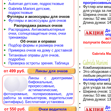
прогрессивны
►
Automan детские, подростковые
Футляр или меш
►
Gabriela Marioni детские,
для ухода за л
подростковые
Ширина очков: 1
Футляры и аксессуары для очков
линзы: 52 мм. Ш
►
Футляры и аксессуары для очков
Длина дужки: 14
Распродажа разных очков
►
Распродажа. Антикомпьютерные
Д
очки, солнцезащитные очки, очки
оп
тренажеры
ас
Об очках и оправах
получите бесп
►
Подбор формы и размера очков
►
Примерка очков на дому с доставкой
Gabriela Ma
►
Титановые оправы для очков,
подробно
►
Проверка остроты зрения. Таблица
Комбинированна
от 499 руб.
Линзы для очков
Это ободковая 
любым рецепто
Линзы с диоптриями:
поликарбонат
)
бифокальные,
Футляр или меш
прогрессивные,
для ухода за л
астигматические,
Ширина очков: 1
фотохромные, поляризованные, для
линзы: 53 мм. Ш
работы за компьютером, водительские
Длина дужки: 13
(антифары). Бесплатная установка
Д
от 550 руб.
Очки водителя