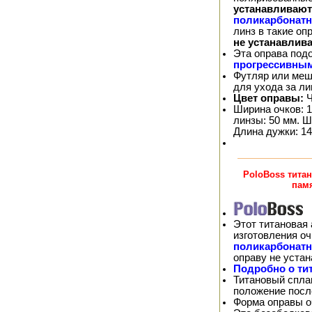
устанавливают
поликарбонат
линз в такие о
не устанавлив
Эта оправа под
прогрессивны
Футляр или меш
для ухода за л
Цвет оправы:
Ч
Ширина очков: 1
линзы: 50 мм. Ш
Длина дужки: 14
PoloBoss тита
пам
Этот титановая 
изготовления о
поликарбонат
оправу не уста
Подробно о ти
Титановый спла
положение посл
Форма оправы оч