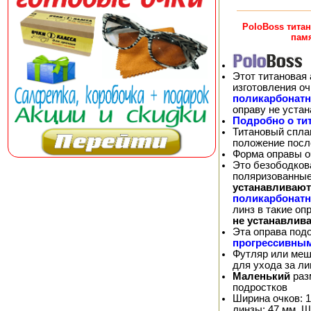
PoloBoss тита
пам
Этот титановая 
изготовления о
поликарбонат
оправу не уста
Подробно о ти
Титановый спла
положение посл
Форма оправы оч
Это безободков
поляризованные
устанавливают
поликарбонат
линз в такие о
не устанавлив
Эта оправа под
прогрессивны
Футляр или меш
для ухода за л
Маленький
раз
подростков
Ширина очков: 1
линзы: 47 мм. Ш