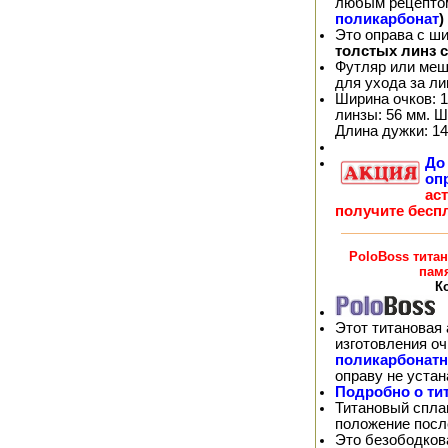
любым рецепто
поликарбонат
)
Это оправа с ш
толстых линз 
Футляр или меш
для ухода за л
Ширина очков: 1
линзы: 56 мм. Ш
Длина дужки: 14
Д
оп
ас
получите бесп
PoloBoss тита
пам
Ко
Этот титановая 
изготовления о
поликарбонат
оправу не уста
Подробно о ти
Титановый спла
положение посл
Это безободков