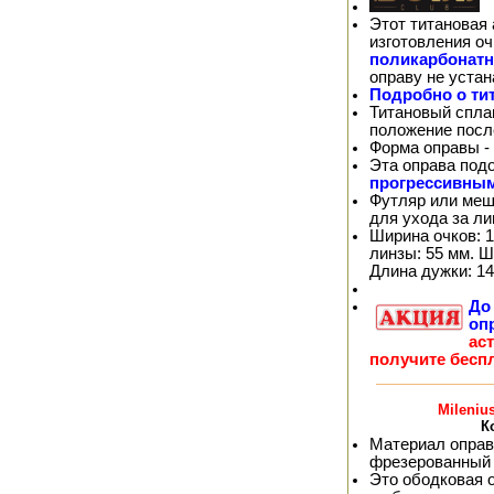
Этот титановая 
изготовления о
поликарбонат
оправу не уста
Подробно о ти
Титановый спла
положение посл
Форма оправы -
Эта оправа под
прогрессивны
Футляр или меш
для ухода за л
Ширина очков: 1
линзы: 55 мм. Ш
Длина дужки: 14
Д
оп
ас
получите бесп
Mileniu
К
Материал оправ
фрезерованный 
Это ободковая 