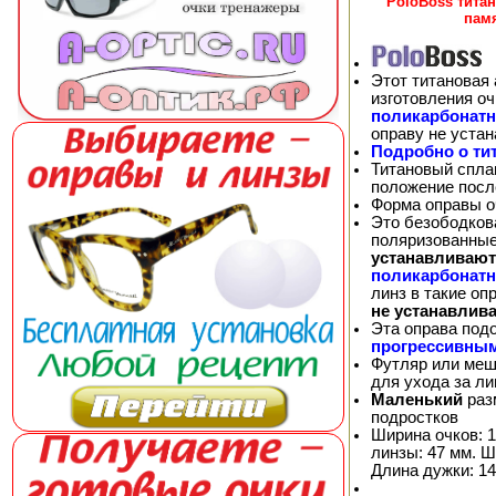
PoloBoss тита
пам
Этот титановая 
изготовления о
поликарбонат
оправу не уста
Подробно о ти
Титановый спла
положение посл
Форма оправы оч
Это безободков
поляризованные
устанавливают
поликарбонат
линз в такие о
не устанавлив
Эта оправа под
прогрессивны
Футляр или меш
для ухода за л
Маленький
раз
подростков
Ширина очков: 1
линзы: 47 мм. Ш
Длина дужки: 14