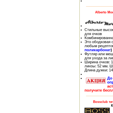
Alberto Mo
Стильные высок
для очков
Комбинированна
Это ободковая 
любым рецепто
поликарбонат
)
Футляр или меш
для ухода за л
Ширина очков: 1
линзы: 52 мм. Ш
Длина дужки: 14
Д
оп
ас
получите бесп
Bossclub ти
К