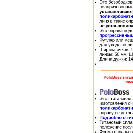
Это безободков
поляризованные
устанавливают
поликарбонат
линз в такие о
не устанавлив
Эта оправа под
прогрессивны
Футляр или меш
для ухода за л
Ширина очков: 1
линзы: 50 мм. Ш
Длина дужки: 14
PoloBoss тита
пам
Этот титановая 
изготовления о
поликарбонат
оправу не уста
Подробно о ти
Титановый спла
положение посл
Форма оправы оч