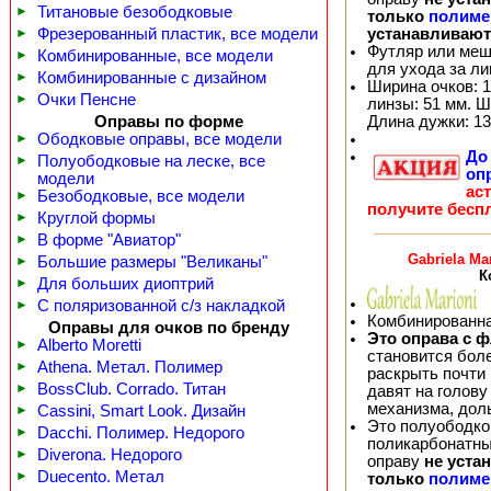
►
Титановые безободковые
только
полиме
устанавливают
►
Фрезерованный пластик, все модели
Футляр или меш
►
Комбинированные, все модели
для ухода за л
►
Комбинированные с дизайном
Ширина очков: 1
►
Очки Пенсне
линзы: 51 мм. Ш
Длина дужки: 13
Оправы по форме
►
Ободковые оправы, все модели
Д
►
Полуободковые на леске, все
оп
модели
ас
►
Безободковые, все модели
получите бесп
►
Круглой формы
►
В форме "Авиатор"
Gabriela Ma
►
Большие размеры "Великаны"
К
►
Для больших диоптрий
►
С поляризованной с/з накладкой
Комбинированна
Оправы для очков по бренду
Это оправа с ф
►
Alberto Moretti
становится бол
►
Athena. Метал. Полимер
раскрыть почти 
►
BossClub. Corrado. Титан
давят на голову
механизма, дол
►
Cassini, Smart Look. Дизайн
Это полуободков
►
Dacchi. Полимер. Недорого
поликарбонатны
►
Diverona. Недорого
оправу
не уста
►
Duecento. Метал
только
полиме