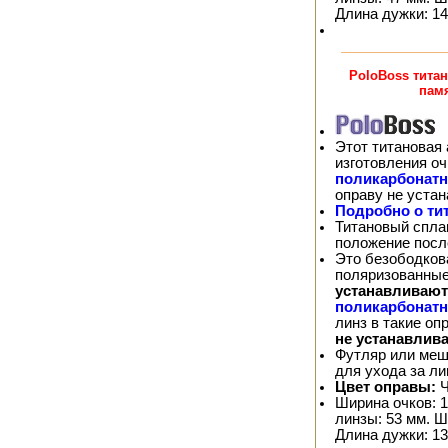
Длина дужки: 14
PoloBoss тита
пам
Этот титановая 
изготовления о
поликарбонат
оправу не уста
Подробно о ти
Титановый спла
положение посл
Это безободков
поляризованные
устанавливают
поликарбонат
линз в такие о
не устанавлив
Футляр или меш
для ухода за л
Цвет оправы:
Ч
Ширина очков: 1
линзы: 53 мм. Ш
Длина дужки: 13