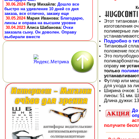
30.06.2024
Петр Михайлв
:
Дошло все
К
быстро на удивление 10 дней со дня
заказа, все отлично, закажу еще
30.05.2024
Мария Иванова
:
Благодарю,
Этот титановая 
линзы и оправа на высшем уровне
изготовления о
30.04.2023
Алиса Шабанова
:
Очки
полимерные лин
заказала сыну. Он доволен. Оправу
устанавливают
выбирали вместе
Подробно о ти
Титановый спла
положение посл
Это полуободков
поликарбонатны
оправу
не уста
только
полиме
устанавливают
Футляр или меш
для ухода за л
Ширина очков: 1
линзы: 51 мм. Ш
Длина дужки: 13
Д
оп
ас
получите бесп