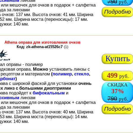
ессивным
линзам
790
руб.
 или мешочек для очков в подарок + салфетка
ода за линзами
Подробно
 очков: 137 мм. Высота очков: 41 мм. Ширина
52 мм. Ширина моста (переносицы): 17 мм.
дужки: 140 мм.
Athena оправа для изготовления очков
Код: zk-athena-at15526c7
(1)
Купить
ал оправы - полимер
одковая оправа.
Можно
установить линзы с
рецептом и материалом
(
полимер
,
стекло
,
499
руб.
рбонат
)
рава с широкой фаской для установки
очень
СКИДКА
х линз с большими диоптриями
37%
рава подойдет к
бифокальным
и
790
ессивным
линзам
руб.
 или мешочек для очков в подарок + салфетка
ода за линзами
Подробно
 очков: 137 мм. Высота очков: 40 мм. Ширина
53 мм. Ширина моста (переносицы): 14 мм.
дужки: 140 мм.