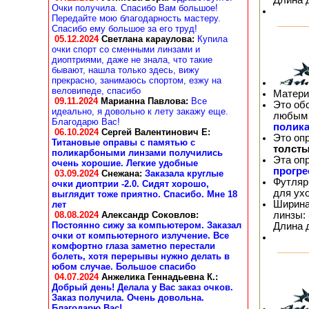
Очки получила. Спасибо Вам большое!
Передайте мою благодарность мастеру.
Спасибо ему большое за его труд!
05.12.2024
Светлана караулова
:
Купила
очки спорт со сменными линзами и
диоптриями, даже не знала, что такие
бывают, нашла только здесь, вижу
прекрасно, занимаюсь спортом, езжу на
веловипеде, спасибо
Матери
09.11.2024
Марианна Павлова
:
Все
Это об
идеально, я довольно к лету закажу еще.
любым 
Благодарю Вас!
полика
06.10.2024
Сергей Валентинович Е:
Это оп
Титановые оправы с памятью с
толсты
поликарбоными линзами получились
Эта оп
очень хорошие. Легкие удобные
прогр
03.09.2024
Снежана
:
Заказала круглые
Футляр
очки диоптрии -2.0. Сидят хорошо,
для ух
выглядит тоже приятно. Спасибо. Мне 18
Ширина
лет
линзы: 
08.08.2024
Александр Соковлов
:
Постоянно сижу за компьютером. Заказал
Длина 
очки от компьютерного излучение. Все
комфортно глаза заметно перестали
болеть, хотя перерывы нужно делать в
юбом случае. Большое спасибо
04.07.2024
Анжелика Геннадьевна К.
:
Добрый день! Делала у Вас заказ очков.
Заказ получила. Очень довольна.
Благодарю Вас!