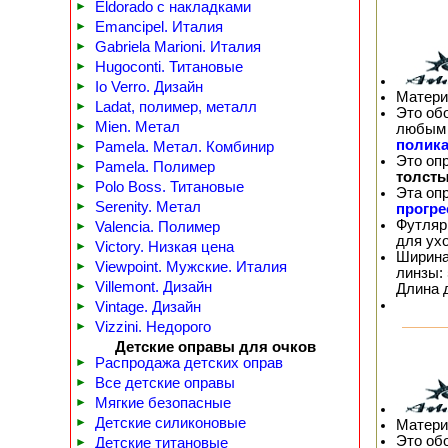
►
Eldorado с накладками
►
Emancipel. Италия
►
Gabriela Marioni. Италия
►
Hugoconti. Титановые
►
Io Verro. Дизайн
Матери
►
Ladat, полимер, металл
Это об
►
Mien. Метал
любым 
полика
►
Pamela. Метал. Комбинир
Это оп
►
Pamela. Полимер
толсты
►
Polo Boss. Титановые
Эта оп
►
Serenity. Метал
прогр
Футляр
►
Valencia. Полимер
для ух
►
Victory. Низкая цена
Ширина
►
Viewpoint. Мужские. Италия
линзы: 
►
Villemont. Дизайн
Длина 
►
Vintage. Дизайн
►
Vizzini. Недорого
Детские оправы для очков
►
Распродажа детских оправ
►
Все детские оправы
►
Мягкие безопасные
►
Детские силиконовые
Матери
Это об
►
Детские титановые