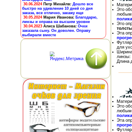
30.06.2024
Петр Михайлв
:
Дошло все
Матери
быстро на удивление 10 дней со дня
Это об
заказа, все отлично, закажу еще
любым 
30.05.2024
Мария Иванова
:
Благодарю,
полика
линзы и оправа на высшем уровне
Это оп
30.04.2023
Алиса Шабанова
:
Очки
толсты
заказала сыну. Он доволен. Оправу
Эта оп
выбирали вместе
прогр
Футляр
для ух
Ширина
линзы: 
Длина 
Матери
Это об
любым 
полика
Эта оп
прогр
Футляр