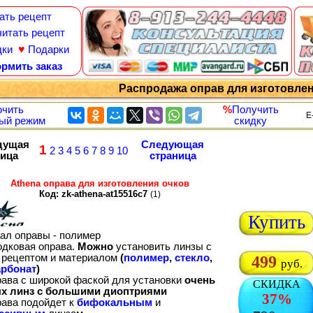
ать рецепт
итать рецепт
♥
дки
Подарки
рмить заказ
Распродажа оправ для изготовле
чить
%
Получить
E
ый режим
скидку
дущая
Следующая
1
2
3
4
5
6
7
8
9
10
ница
страница
Athena оправа для изготовления очков
Код: zk-athena-at15516c7
(1)
Купить
ал оправы - полимер
одковая оправа.
Можно
установить линзы с
рецептом и материалом
(
полимер
,
стекло
,
499
руб.
рбонат
)
рава с широкой фаской для установки
очень
СКИДКА
х линз с большими диоптриями
37%
рава подойдет к
бифокальным
и