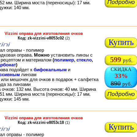
Подробно
52 мм. Ширина моста (переносицы): 17 мм.
дужки: 140 мм.
Vizzini оправа для изготовления очков
Код: zk-vizzini-v8053c02
(2)
Купить
ал оправы - полимер
одковая оправа.
Можно
установить линзы с
599
рецептом и материалом
(
полимер
,
стекло
,
руб.
рбонат
)
СКИДКА
рава подойдет к
бифокальным
и
ессивным
линзам
33%
 или мешочек для очков в подарок + салфетка
890
руб.
ода за линзами
 очков: 132 мм. Высота очков: 40 мм. Ширина
Подробно
51 мм. Ширина моста (переносицы): 17 мм.
дужки: 145 мм.
Vizzini оправа для изготовления очков
Код: zk-vizzini-v8053c18
(1)
Купить
ал оправы - полимер