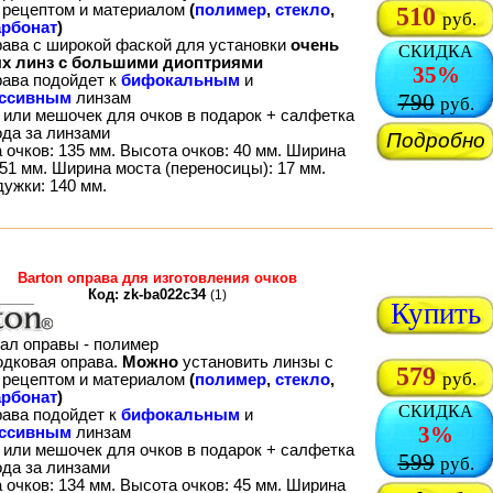
рецептом и материалом
(
полимер
,
стекло
,
510
руб.
рбонат
)
рава с широкой фаской для установки
очень
СКИДКА
х линз с большими диоптриями
35%
рава подойдет к
бифокальным
и
ессивным
линзам
790
руб.
 или мешочек для очков в подарок + салфетка
ода за линзами
Подробно
 очков: 135 мм. Высота очков: 40 мм. Ширина
51 мм. Ширина моста (переносицы): 17 мм.
дужки: 140 мм.
Barton оправа для изготовления очков
Код: zk-ba022c34
(1)
Купить
ал оправы - полимер
одковая оправа.
Можно
установить линзы с
579
руб.
рецептом и материалом
(
полимер
,
стекло
,
рбонат
)
СКИДКА
рава подойдет к
бифокальным
и
3%
ессивным
линзам
 или мешочек для очков в подарок + салфетка
599
руб.
ода за линзами
 очков: 134 мм. Высота очков: 45 мм. Ширина