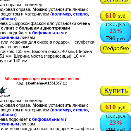
ал оправы - полимер
одковая оправа.
Можно
установить линзы с
рецептом и материалом
(
полимер
,
стекло
,
610
руб.
рбонат
)
рава с широкой фаской для установки
очень
СКИДКА
х линз с большими диоптриями
23%
рава подойдет к
бифокальным
и
790
ессивным
линзам
руб.
 или мешочек для очков в подарок + салфетка
ода за линзами
Подробно
 очков: 135 мм. Высота очков: 40 мм. Ширина
51 мм. Ширина моста (переносицы): 18 мм.
дужки: 140 мм.
Athena оправа для изготовления очков
Код: zk-athena-at15513c7
(1)
Купить
ал оправы - полимер
одковая оправа.
Можно
установить линзы с
610
руб.
рецептом и материалом
(
полимер
,
стекло
,
рбонат
)
СКИДКА
рава подойдет к
бифокальным
и
23%
ессивным
линзам
 или мешочек для очков в подарок + салфетка
790
руб.