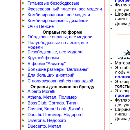
прогр
►
Титановые безободковые
Футляр
►
Фрезерованный пластик, все модели
для ух
Ширина
►
Комбинированные, все модели
линзы: 
►
Комбинированные с дизайном
Длина 
►
Очки Пенсне
Оправы по форме
►
Ободковые оправы, все модели
►
Полуободковые на леске, все
модели
►
Безободковые, все модели
►
Круглой формы
Матери
►
В форме "Авиатор"
Это об
►
Большие размеры "Великаны"
любым 
►
Для больших диоптрий
полика
►
С поляризованной с/з накладкой
Это оп
толсты
Оправы для очков по бренду
Эта оп
►
Alberto Moretti
прогр
►
Athena. Метал. Полимер
Футляр
►
BossClub. Corrado. Титан
для ух
►
Cassini, Smart Look. Дизайн
Ширина
линзы: 
►
Dacchi. Полимер. Недорого
Длина 
►
Diverona. Недорого
►
Duecento. Метал