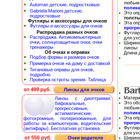
любым 
►
Automan детские, подростковые
полика
►
Gabriela Marioni детские,
Это оп
подростковые
толсты
Футляры и аксессуары для очков
Эта оп
►
Футляры и аксессуары для очков
прогр
Распродажа разных очков
Футляр
►
Распродажа. Антикомпьютерные
для ух
очки, солнцезащитные очки, очки
Ширина
тренажеры
линзы: 
Об очках и оправах
Длина 
►
Подбор формы и размера очков
►
Примерка очков на дому с доставкой
►
Титановые оправы для очков,
подробно
►
Проверка остроты зрения. Таблица
от 499 руб.
Линзы для очков
Матери
Линзы с диоптриями:
Это об
бифокальные,
любым 
прогрессивные,
полика
астигматические,
Эта оп
фотохромные, поляризованные, для
прогр
работы за компьютером, водительские
Футляр
(антифары). Бесплатная установка
для ух
от 550 руб.
Ширина
Очки водителя