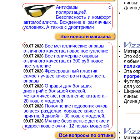
линзы: 
Антифары с
Длина 
поляризацией.
Безопасность и комфорт
автомобилиста. Вождение в различных
условиях. А также с диоптриями
Все новости магазина
Все металлические оправы
09.07.2026
отличного качества новое поступление
Матери
Все полимерные оправы
Это об
09.07.2026
отличного качества от 300 руб новое
любым 
поступление
полика
Фрезерованный пластик
Эта оп
09.07.2026
самое лучшее качество и надежность
прогр
оправы
Футляр
Оправы для больших
для ух
09.07.2026
диоптрий с большой фаской,
Ширина
металлические, пополнение каталога -
линзы: 
20 новых моделей
Длина 
Пополнение недорогих очков
09.07.2026
во всех разделах, хорошее качество,
приятный дизайн - 30 новых моделей.
Мягкие безопасные детские и
09.07.2026
подростковые очки - 12 новых моделей
Все вопросы по оптике
Матери