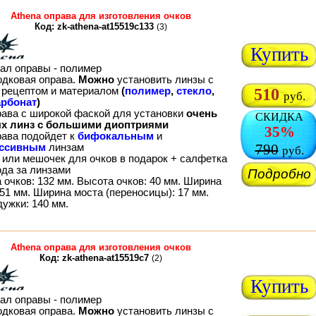
Athena оправа для изготовления очков
Код: zk-athena-at15519c133
(3)
Купить
ал оправы - полимер
одковая оправа.
Можно
установить линзы с
рецептом и материалом
(
полимер
,
стекло
,
510
руб.
рбонат
)
рава с широкой фаской для установки
очень
СКИДКА
х линз с большими диоптриями
35%
рава подойдет к
бифокальным
и
790
ессивным
линзам
руб.
 или мешочек для очков в подарок + салфетка
ода за линзами
Подробно
 очков: 132 мм. Высота очков: 40 мм. Ширина
51 мм. Ширина моста (переносицы): 17 мм.
дужки: 140 мм.
Athena оправа для изготовления очков
Код: zk-athena-at15519c7
(2)
Купить
ал оправы - полимер
одковая оправа.
Можно
установить линзы с