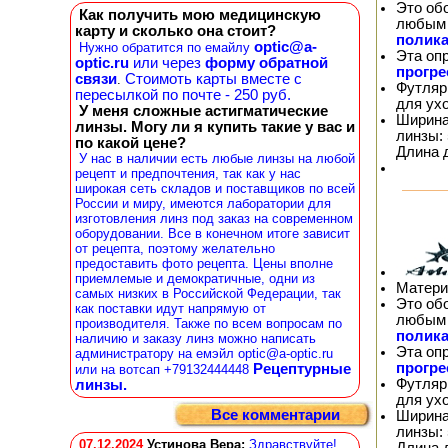
Это об
Как получить мою медицинскую
любым 
карту и сколько она стоит?
полика
optic@a-
Нужно обратится по емайлу
Эта оп
optic.ru
или через
форму обратной
прогр
связи
Стоимоть карты вместе с
.
Футляр
пересылкой по почте - 250 руб.
для ух
У меня сложные астигматические
Ширина
линзы. Могу ли я купить такие у вас и
линзы: 
по какой цене?
Длина 
У нас в наличии есть любые линзы на любой
рецепт и предпочтения, так как у нас
широкая сеть складов и поставщиков по всей
России и миру, имеются лаборатории для
изготовления линз под заказ на современном
оборудовании. Все в конечном итоге зависит
от рецепта, поэтому желательно
предоставить фото рецепта. Цены вполне
приемлемые и демократичные, одни из
Матери
самых низких в Российской Федерации, так
Это об
как поставки идут напрямую от
любым 
производителя. Также по всем вопросам по
полика
наличию и заказу линз можно написать
Эта оп
администратору на емэйл optic@a-optic.ru
прогр
Рецептурные
или на вотсап +79132444448
Футляр
линзы.
для ух
Все комментарии
Ширина
линзы: 
07.12.2024
Устинова Вера
:
Здравствуйте!
Длина 