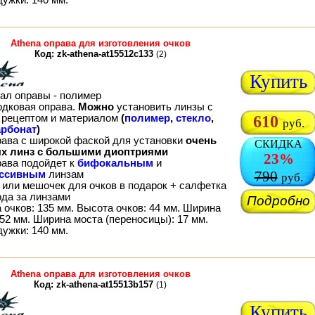
Athena оправа для изготовления очков
Код: zk-athena-at15512c133
(2)
Купить
ал оправы - полимер
одковая оправа.
Можно
установить линзы с
рецептом и материалом
(
полимер
,
стекло
,
610
руб.
рбонат
)
рава с широкой фаской для установки
очень
СКИДКА
х линз с большими диоптриями
23%
рава подойдет к
бифокальным
и
790
ессивным
линзам
руб.
 или мешочек для очков в подарок + салфетка
ода за линзами
Подробно
 очков: 135 мм. Высота очков: 44 мм. Ширина
52 мм. Ширина моста (переносицы): 17 мм.
дужки: 140 мм.
Athena оправа для изготовления очков
Код: zk-athena-at15513b157
(1)
Купить