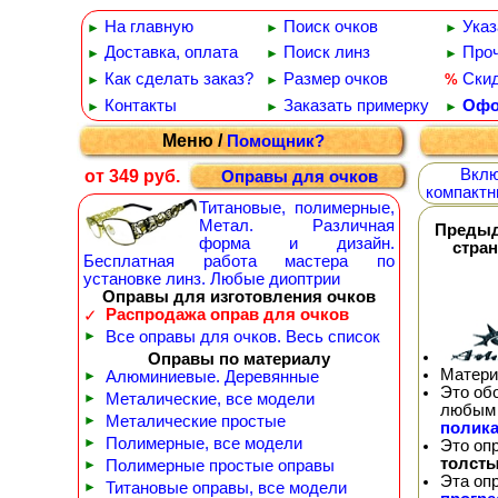
На главную
Поиск очков
Указ
►
►
►
Доставка, оплата
Поиск линз
Проч
►
►
►
Как сделать заказ?
Размер очков
Ски
%
►
►
Контакты
Заказать примерку
Офо
►
►
►
Меню /
Помощник?
Вклю
от 349 руб.
Оправы для очков
компактн
Титановые, полимерные,
Метал. Различная
Преды
форма и дизайн.
стра
Бесплатная работа мастера по
установке линз. Любые диоптрии
Оправы для изготовления очков
Распродажа оправ для очков
✓
►
Все оправы для очков. Весь список
Оправы по материалу
Матери
►
Алюминиевые. Деревянные
Это об
►
Металические, все модели
любым 
►
Металические простые
полика
►
Полимерные, все модели
Это оп
толсты
►
Полимерные простые оправы
Эта оп
►
Титановые оправы, все модели