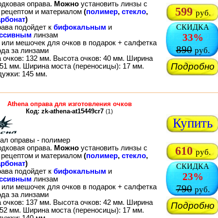
одковая оправа.
Можно
установить линзы с
599
рецептом и материалом
(
полимер
,
стекло
,
руб.
рбонат
)
СКИДКА
рава подойдет к
бифокальным
и
ессивным
линзам
33%
 или мешочек для очков в подарок + салфетка
890
руб.
ода за линзами
 очков: 132 мм. Высота очков: 40 мм. Ширина
Подробно
51 мм. Ширина моста (переносицы): 17 мм.
дужки: 145 мм.
Athena оправа для изготовления очков
Код: zk-athena-at15449cr7
(1)
Купить
ал оправы - полимер
одковая оправа.
Можно
установить линзы с
610
руб.
рецептом и материалом
(
полимер
,
стекло
,
рбонат
)
СКИДКА
рава подойдет к
бифокальным
и
23%
ессивным
линзам
 или мешочек для очков в подарок + салфетка
790
руб.
ода за линзами
 очков: 137 мм. Высота очков: 42 мм. Ширина
Подробно
52 мм. Ширина моста (переносицы): 17 мм.
дужки: 140 мм.