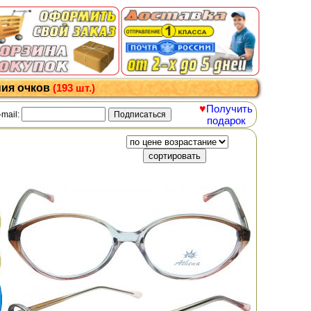
ния очков
(193 шт.)
♥
Получить
-mail:
подарок