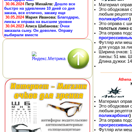
30.06.2024
Петр Михайлв
:
Дошло все
Материал оправ
быстро на удивление 10 дней со дня
Это ободковая 
заказа, все отлично, закажу еще
любым рецепто
30.05.2024
Мария Иванова
:
Благодарю,
поликарбонат
)
линзы и оправа на высшем уровне
Это оправа с ш
30.04.2023
Алиса Шабанова
:
Очки
толстых линз 
заказала сыну. Он доволен. Оправу
Эта оправа под
выбирали вместе
прогрессивны
Футляр или меш
для ухода за л
Ширина очков: 1
линзы: 51 мм. Ш
Длина дужки: 14
Athena
Материал оправ
Это ободковая 
любым рецепто
поликарбонат
)
Эта оправа под
прогрессивны
Футляр или меш