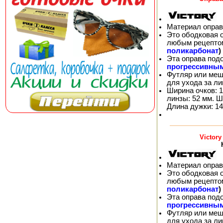
Материал оправ
Это ободковая 
любым рецепто
поликарбонат
)
Эта оправа под
прогрессивны
Футляр или меш
для ухода за л
Ширина очков: 1
линзы: 52 мм. Ш
Длина дужки: 14
Victor
Материал оправ
Это ободковая 
любым рецепто
поликарбонат
)
Эта оправа под
прогрессивны
Футляр или меш
для ухода за л