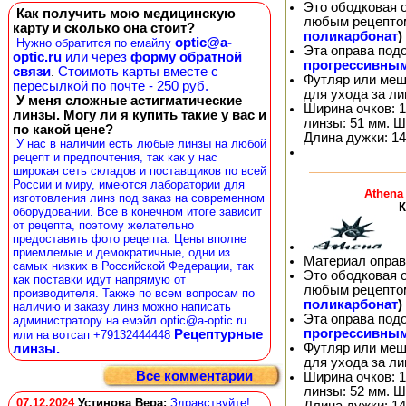
Это ободковая 
Как получить мою медицинскую
любым рецепто
карту и сколько она стоит?
поликарбонат
)
optic@a-
Нужно обратится по емайлу
Эта оправа под
optic.ru
или через
форму обратной
прогрессивны
связи
Стоимоть карты вместе с
.
Футляр или меш
пересылкой по почте - 250 руб.
для ухода за л
У меня сложные астигматические
Ширина очков: 1
линзы. Могу ли я купить такие у вас и
линзы: 51 мм. Ш
по какой цене?
Длина дужки: 14
У нас в наличии есть любые линзы на любой
рецепт и предпочтения, так как у нас
широкая сеть складов и поставщиков по всей
России и миру, имеются лаборатории для
Athena
изготовления линз под заказ на современном
К
оборудовании. Все в конечном итоге зависит
от рецепта, поэтому желательно
предоставить фото рецепта. Цены вполне
приемлемые и демократичные, одни из
Материал оправ
самых низких в Российской Федерации, так
Это ободковая 
как поставки идут напрямую от
любым рецепто
производителя. Также по всем вопросам по
поликарбонат
)
наличию и заказу линз можно написать
Эта оправа под
администратору на емэйл optic@a-optic.ru
прогрессивны
Рецептурные
или на вотсап +79132444448
Футляр или меш
линзы.
для ухода за л
Все комментарии
Ширина очков: 1
линзы: 52 мм. Ш
07.12.2024
Устинова Вера
:
Здравствуйте!
Длина дужки: 14