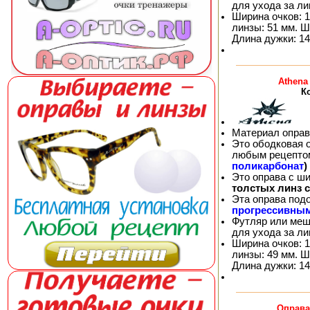
для ухода за л
Ширина очков: 1
линзы: 51 мм. Ш
Длина дужки: 14
Athena
К
Материал оправ
Это ободковая 
любым рецепто
поликарбонат
)
Это оправа с ш
толстых линз 
Эта оправа под
прогрессивны
Футляр или меш
для ухода за л
Ширина очков: 1
линзы: 49 мм. Ш
Длина дужки: 14
Оправа