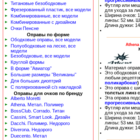
прогрессивны
►
Титановые безободковые
Футляр или меш
►
Фрезерованный пластик, все модели
для ухода за л
Ширина очков: 1
►
Комбинированные, все модели
линзы: 52 мм. Ш
►
Комбинированные с дизайном
Длина дужки: 14
►
Очки Пенсне
Оправы по форме
►
Ободковые оправы, все модели
Athena
►
Полуободковые на леске, все
модели
►
Безободковые, все модели
►
Круглой формы
Материал оправ
►
В форме "Авиатор"
Это ободковая 
►
Большие размеры "Великаны"
любым рецепто
►
Для больших диоптрий
поликарбонат
)
►
С поляризованной с/з накладкой
Это оправа с ш
толстых линз 
Оправы для очков по бренду
Эта оправа под
►
Alberto Moretti
прогрессивны
►
Athena. Метал. Полимер
Футляр или меш
►
BossClub. Corrado. Титан
для ухода за л
►
Cassini, Smart Look. Дизайн
Ширина очков: 1
линзы: 53 мм. Ш
►
Dacchi. Полимер. Недорого
Длина дужки: 14
►
Diverona. Недорого
►
Duecento. Метал