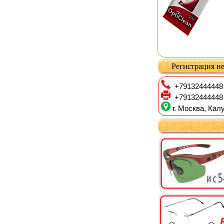
Регистрация не
+79132444448
+79132444448
г. Москва, Калу