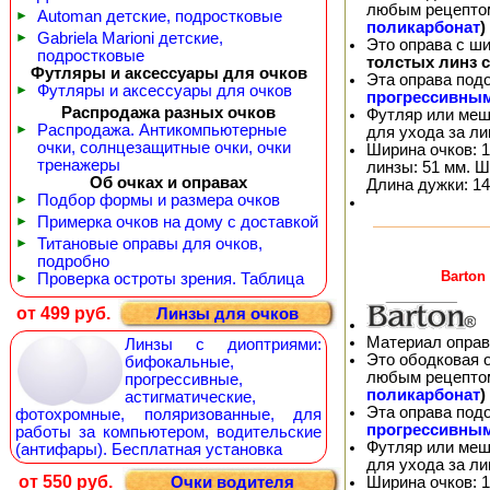
любым рецепто
►
Automan детские, подростковые
поликарбонат
)
►
Gabriela Marioni детские,
Это оправа с ш
подростковые
толстых линз 
Футляры и аксессуары для очков
Эта оправа под
►
Футляры и аксессуары для очков
прогрессивны
Распродажа разных очков
Футляр или меш
►
Распродажа. Антикомпьютерные
для ухода за л
очки, солнцезащитные очки, очки
Ширина очков: 1
тренажеры
линзы: 51 мм. Ш
Об очках и оправах
Длина дужки: 14
►
Подбор формы и размера очков
►
Примерка очков на дому с доставкой
►
Титановые оправы для очков,
подробно
Barton
►
Проверка остроты зрения. Таблица
от 499 руб.
Линзы для очков
Материал оправ
Линзы с диоптриями:
Это ободковая 
бифокальные,
любым рецепто
прогрессивные,
поликарбонат
)
астигматические,
Эта оправа под
фотохромные, поляризованные, для
прогрессивны
работы за компьютером, водительские
Футляр или меш
(антифары). Бесплатная установка
для ухода за л
от 550 руб.
Ширина очков: 1
Очки водителя