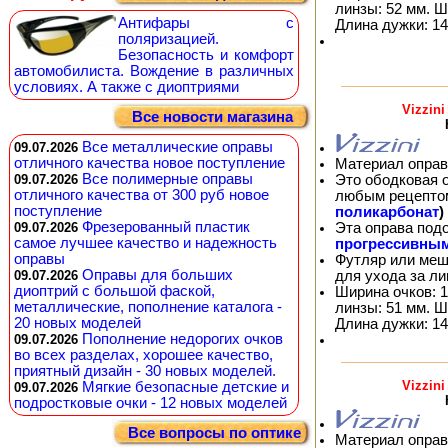
линзы: 52 мм. Ш
Антифары с
Длина дужки: 14
поляризацией.
Безопасность и комфорт
автомобилиста. Вождение в различных
условиях. А также с диоптриями
Vizzin
Все новости магазина
Все металлические оправы
09.07.2026
отличного качества новое поступление
Материал оправ
Все полимерные оправы
Это ободковая 
09.07.2026
отличного качества от 300 руб новое
любым рецепто
поступление
поликарбонат
)
Фрезерованный пластик
Эта оправа под
09.07.2026
самое лучшее качество и надежность
прогрессивны
оправы
Футляр или меш
Оправы для больших
для ухода за л
09.07.2026
диоптрий с большой фаской,
Ширина очков: 1
металлические, пополнение каталога -
линзы: 51 мм. Ш
20 новых моделей
Длина дужки: 14
Пополнение недорогих очков
09.07.2026
во всех разделах, хорошее качество,
приятный дизайн - 30 новых моделей.
Vizzin
Мягкие безопасные детские и
09.07.2026
подростковые очки - 12 новых моделей
Все вопросы по оптике
Материал оправ