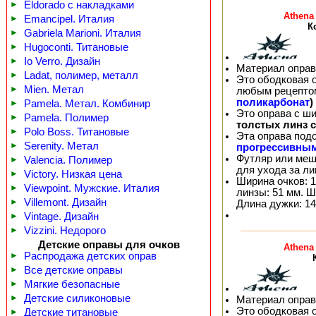
►
Eldorado с накладками
Athena
►
Emancipel. Италия
К
►
Gabriela Marioni. Италия
►
Hugoconti. Титановые
►
Io Verro. Дизайн
Материал оправ
►
Ladat, полимер, металл
Это ободковая 
►
Mien. Метал
любым рецепто
поликарбонат
)
►
Pamela. Метал. Комбинир
Это оправа с ш
►
Pamela. Полимер
толстых линз 
►
Polo Boss. Титановые
Эта оправа под
►
Serenity. Метал
прогрессивны
Футляр или меш
►
Valencia. Полимер
для ухода за л
►
Victory. Низкая цена
Ширина очков: 1
►
Viewpoint. Мужские. Италия
линзы: 51 мм. Ш
►
Villemont. Дизайн
Длина дужки: 14
►
Vintage. Дизайн
►
Vizzini. Недорого
Детские оправы для очков
Athena
►
Распродажа детских оправ
►
Все детские оправы
►
Мягкие безопасные
►
Детские силиконовые
Материал оправ
Это ободковая 
►
Детские титановые