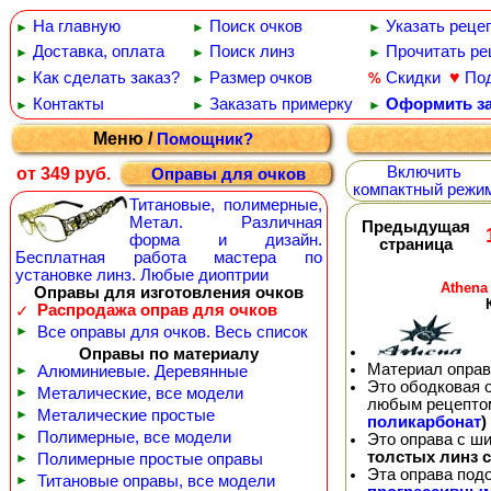
На главную
Поиск очков
Указать реце
►
►
►
Доставка, оплата
Поиск линз
Прочитать ре
►
►
►
♥
Как сделать заказ?
Размер очков
Скидки
По
%
►
►
Контакты
Заказать примерку
Оформить за
►
►
►
Меню /
Помощник?
Включить
от 349 руб.
Оправы для очков
компактный режи
Титановые, полимерные,
Метал. Различная
Предыдущая
форма и дизайн.
страница
Бесплатная работа мастера по
установке линз. Любые диоптрии
Athena
Оправы для изготовления очков
Распродажа оправ для очков
✓
►
Все оправы для очков. Весь список
Оправы по материалу
Материал оправ
►
Алюминиевые. Деревянные
Это ободковая 
►
Металические, все модели
любым рецепто
►
Металические простые
поликарбонат
)
►
Полимерные, все модели
Это оправа с ш
толстых линз 
►
Полимерные простые оправы
Эта оправа под
►
Титановые оправы, все модели