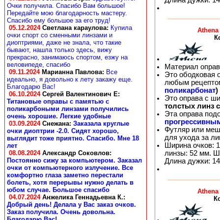
Очки получила. Спасибо Вам большое!
Передайте мою благодарность мастеру.
Спасибо ему большое за его труд!
05.12.2024
Светлана караулова
:
Купила
Athena
очки спорт со сменными линзами и
К
диоптриями, даже не знала, что такие
бывают, нашла только здесь, вижу
прекрасно, занимаюсь спортом, езжу на
веловипеде, спасибо
Материал оправ
09.11.2024
Марианна Павлова
:
Все
Это ободковая 
идеально, я довольно к лету закажу еще.
любым рецепто
Благодарю Вас!
поликарбонат
)
06.10.2024
Сергей Валентинович Е:
Это оправа с ш
Титановые оправы с памятью с
толстых линз 
поликарбоными линзами получились
Эта оправа под
очень хорошие. Легкие удобные
прогрессивны
03.09.2024
Снежана
:
Заказала круглые
Футляр или меш
очки диоптрии -2.0. Сидят хорошо,
для ухода за л
выглядит тоже приятно. Спасибо. Мне 18
Ширина очков: 1
лет
линзы: 52 мм. Ш
08.08.2024
Александр Соковлов
:
Постоянно сижу за компьютером. Заказал
Длина дужки: 14
очки от компьютерного излучение. Все
комфортно глаза заметно перестали
болеть, хотя перерывы нужно делать в
юбом случае. Большое спасибо
Athena
04.07.2024
Анжелика Геннадьевна К.
:
К
Добрый день! Делала у Вас заказ очков.
Заказ получила. Очень довольна.
Благодарю Вас!