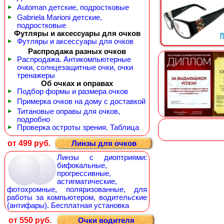
►
Automan детские, подростковые
►
Gabriela Marioni детские,
подростковые
Футляры и аксессуары для очков
►
Футляры и аксессуары для очков
Распродажа разных очков
►
Распродажа. Антикомпьютерные
очки, солнцезащитные очки, очки
тренажеры
Об очках и оправах
►
Подбор формы и размера очков
►
Примерка очков на дому с доставкой
►
Титановые оправы для очков,
подробно
►
Проверка остроты зрения. Таблица
от 499 руб.
Линзы для очков
Линзы с диоптриями:
бифокальные,
прогрессивные,
астигматические,
фотохромные, поляризованные, для
работы за компьютером, водительские
(антифары). Бесплатная установка
от 550 руб.
Очки водителя