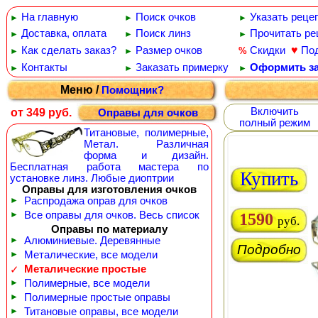
На главную
Поиск очков
Указать реце
►
►
►
Доставка, оплата
Поиск линз
Прочитать ре
►
►
►
♥
Как сделать заказ?
Размер очков
Скидки
По
%
►
►
Контакты
Заказать примерку
Оформить за
►
►
►
Меню /
Помощник?
Включить
от 349 руб.
Оправы для очков
полный режим
Титановые, полимерные,
Метал. Различная
форма и дизайн.
Бесплатная работа мастера по
Купить
установке линз. Любые диоптрии
Оправы для изготовления очков
►
Распродажа оправ для очков
►
Все оправы для очков. Весь список
1590
руб.
Оправы по материалу
►
Алюминиевые. Деревянные
Подробно
►
Металические, все модели
Металические простые
✓
►
Полимерные, все модели
►
Полимерные простые оправы
►
Титановые оправы, все модели