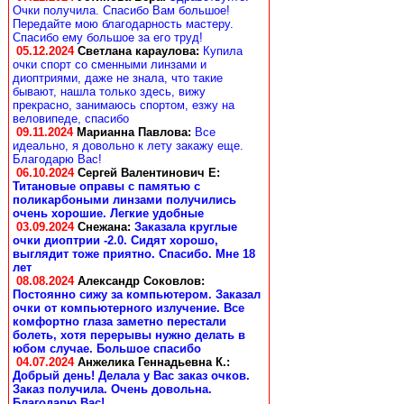
Очки получила. Спасибо Вам большое!
Передайте мою благодарность мастеру.
Спасибо ему большое за его труд!
05.12.2024
Светлана караулова
:
Купила
очки спорт со сменными линзами и
диоптриями, даже не знала, что такие
бывают, нашла только здесь, вижу
прекрасно, занимаюсь спортом, езжу на
веловипеде, спасибо
09.11.2024
Марианна Павлова
:
Все
идеально, я довольно к лету закажу еще.
Благодарю Вас!
06.10.2024
Сергей Валентинович Е:
Титановые оправы с памятью с
поликарбоными линзами получились
очень хорошие. Легкие удобные
03.09.2024
Снежана
:
Заказала круглые
очки диоптрии -2.0. Сидят хорошо,
выглядит тоже приятно. Спасибо. Мне 18
лет
08.08.2024
Александр Соковлов
:
Постоянно сижу за компьютером. Заказал
очки от компьютерного излучение. Все
комфортно глаза заметно перестали
болеть, хотя перерывы нужно делать в
юбом случае. Большое спасибо
04.07.2024
Анжелика Геннадьевна К.
:
Добрый день! Делала у Вас заказ очков.
Заказ получила. Очень довольна.
Благодарю Вас!