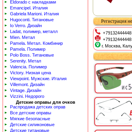
►
Eldorado с накладками
►
Emancipel. Италия
►
Gabriela Marioni. Италия
►
Hugoconti. Титановые
Регистрация не
►
Io Verro. Дизайн
►
Ladat, полимер, металл
+79132444448
►
Mien. Метал
+79132444448
►
Pamela. Метал. Комбинир
г. Москва, Калу
►
Pamela. Полимер
►
Polo Boss. Титановые
►
Serenity. Метал
►
Valencia. Полимер
►
Victory. Низкая цена
►
Viewpoint. Мужские. Италия
►
Villemont. Дизайн
►
Vintage. Дизайн
►
Vizzini. Недорого
Детские оправы для очков
►
Распродажа детских оправ
►
Все детские оправы
►
Мягкие безопасные
►
Детские силиконовые
►
Детские титановые