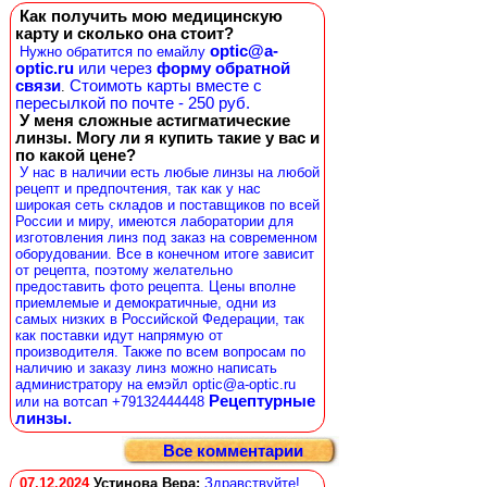
Как получить мою медицинскую
карту и сколько она стоит?
optic@a-
Нужно обратится по емайлу
optic.ru
или через
форму обратной
связи
Стоимоть карты вместе с
.
пересылкой по почте - 250 руб.
У меня сложные астигматические
линзы. Могу ли я купить такие у вас и
по какой цене?
У нас в наличии есть любые линзы на любой
рецепт и предпочтения, так как у нас
широкая сеть складов и поставщиков по всей
России и миру, имеются лаборатории для
изготовления линз под заказ на современном
оборудовании. Все в конечном итоге зависит
от рецепта, поэтому желательно
предоставить фото рецепта. Цены вполне
приемлемые и демократичные, одни из
самых низких в Российской Федерации, так
как поставки идут напрямую от
производителя. Также по всем вопросам по
наличию и заказу линз можно написать
администратору на емэйл optic@a-optic.ru
Рецептурные
или на вотсап +79132444448
линзы.
Все комментарии
07.12.2024
Устинова Вера
:
Здравствуйте!