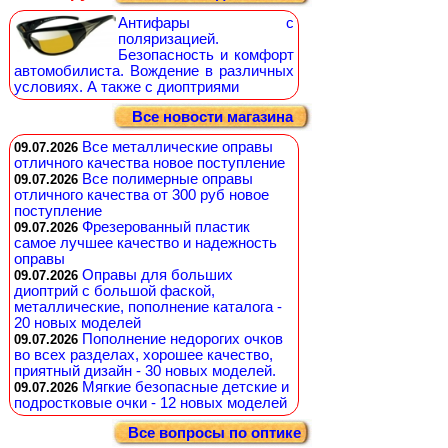
Антифары с
поляризацией.
Безопасность и комфорт
автомобилиста. Вождение в различных
условиях. А также с диоптриями
Все новости магазина
Все металлические оправы
09.07.2026
отличного качества новое поступление
Все полимерные оправы
09.07.2026
отличного качества от 300 руб новое
поступление
Фрезерованный пластик
09.07.2026
самое лучшее качество и надежность
оправы
Оправы для больших
09.07.2026
диоптрий с большой фаской,
металлические, пополнение каталога -
20 новых моделей
Пополнение недорогих очков
09.07.2026
во всех разделах, хорошее качество,
приятный дизайн - 30 новых моделей.
Мягкие безопасные детские и
09.07.2026
подростковые очки - 12 новых моделей
Все вопросы по оптике