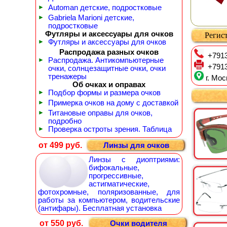
►
Automan детские, подростковые
►
Gabriela Marioni детские,
подростковые
Футляры и аксессуары для очков
Регист
►
Футляры и аксессуары для очков
Распродажа разных очков
+7913
►
Распродажа. Антикомпьютерные
+7913
очки, солнцезащитные очки, очки
тренажеры
г. Мос
Об очках и оправах
►
Подбор формы и размера очков
►
Примерка очков на дому с доставкой
►
Титановые оправы для очков,
подробно
►
Проверка остроты зрения. Таблица
от 499 руб.
Линзы для очков
Линзы с диоптриями:
бифокальные,
прогрессивные,
астигматические,
фотохромные, поляризованные, для
работы за компьютером, водительские
(антифары). Бесплатная установка
от 550 руб.
Очки водителя