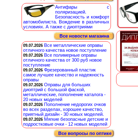
Антифары с
поляризацией.
Безопасность и комфорт
автомобилиста. Вождение в различных
условиях. А также с диоптриями
Все новости магазина
Все металлические оправы
09.07.2026
отличного качества новое поступление
Все полимерные оправы
09.07.2026
отличного качества от 300 руб новое
поступление
Фрезерованный пластик
09.07.2026
самое лучшее качество и надежность
оправы
Оправы для больших
09.07.2026
диоптрий с большой фаской,
металлические, пополнение каталога -
20 новых моделей
Пополнение недорогих очков
09.07.2026
во всех разделах, хорошее качество,
приятный дизайн - 30 новых моделей.
Мягкие безопасные детские и
09.07.2026
подростковые очки - 12 новых моделей
Все вопросы по оптике