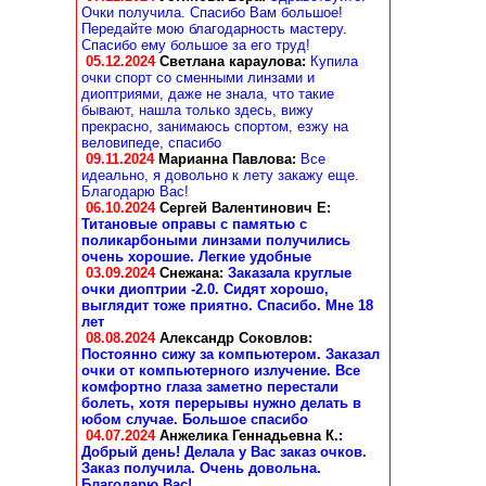
Очки получила. Спасибо Вам большое!
Передайте мою благодарность мастеру.
Спасибо ему большое за его труд!
05.12.2024
Светлана караулова
:
Купила
очки спорт со сменными линзами и
диоптриями, даже не знала, что такие
бывают, нашла только здесь, вижу
прекрасно, занимаюсь спортом, езжу на
веловипеде, спасибо
09.11.2024
Марианна Павлова
:
Все
идеально, я довольно к лету закажу еще.
Благодарю Вас!
06.10.2024
Сергей Валентинович Е:
Титановые оправы с памятью с
поликарбоными линзами получились
очень хорошие. Легкие удобные
03.09.2024
Снежана
:
Заказала круглые
очки диоптрии -2.0. Сидят хорошо,
выглядит тоже приятно. Спасибо. Мне 18
лет
08.08.2024
Александр Соковлов
:
Постоянно сижу за компьютером. Заказал
очки от компьютерного излучение. Все
комфортно глаза заметно перестали
болеть, хотя перерывы нужно делать в
юбом случае. Большое спасибо
04.07.2024
Анжелика Геннадьевна К.
:
Добрый день! Делала у Вас заказ очков.
Заказ получила. Очень довольна.
Благодарю Вас!