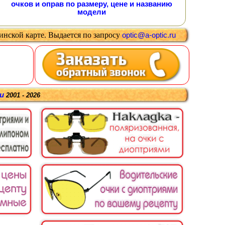
очков и оправ по размеру, цене и названию
модели
цинской карте
.
Выдается
по запросу
optic@a-optic.ru
ru
2001 - 2026