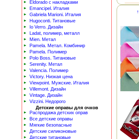
►
Eldorado с накладками
►
Emancipel. Италия
↑
►
Gabriela Marioni. Италия
►
Hugoconti. Титановые
►
Io Verro. Дизайн
►
Ladat, полимер, металл
►
Mien. Метал
►
Pamela. Метал. Комбинир
►
Pamela. Полимер
►
Polo Boss. Титановые
►
Serenity. Метал
►
Valencia. Полимер
►
Victory. Низкая цена
►
Viewpoint. Мужские. Италия
►
Villemont. Дизайн
►
Vintage. Дизайн
►
Vizzini. Недорого
Детские оправы для очков
►
Распродажа детских оправ
►
Все детские оправы
►
Мягкие безопасные
►
Детские силиконовые
►
Детские титановые