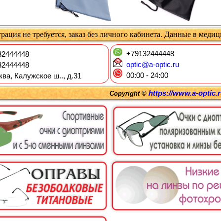
рация не требуется, заказ без личного кабинета. Данные в меди
+79132444448
2444448
optic@a-optic.ru
2444448
00:00 - 24:00
ква, Калужское ш.., д.31
https://www.a-optic.
Copyright ©