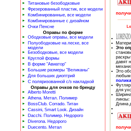
►
Титановые безободковые
►
Фрезерованный пластик, все модели
получи
►
Комбинированные, все модели
►
Комбинированные с дизайном
Lo
►
Очки Пенсне
Оправы по форме
►
Ободковые оправы, все модели
Матери
►
Полуободковые на леске, все
Это оп
модели
станов
►
Безободковые, все модели
раскрыт
►
Круглой формы
давят н
►
В форме "Авиатор"
механи
►
Большие размеры "Великаны"
Это об
любым 
►
Для больших диоптрий
полика
►
С поляризованной с/з накладкой
Футляр
Оправы для очков по бренду
для ух
►
Alberto Moretti
Ширина
►
Athena. Метал. Полимер
линзы: 
Длина 
►
BossClub. Corrado. Титан
►
Cassini, Smart Look. Дизайн
►
Dacchi. Полимер. Недорого
►
Diverona. Недорого
получи
►
Duecento. Метал