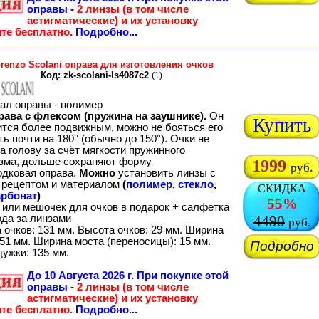
оправы -
2 линзы (в том числе
астигматические) и их установку
те бесплатно.
Подробно...
renzo Scolani оправа для изготовления очков
Код: zk-scolani-ls4087c2
(1)
ал оправы - полимер
рава с флексом (пружина на заушнике).
Он
Купить
ится более подвижным, можно не бояться его
ь почти на 180° (обычно до 150°). Очки не
а голову за счёт мягкости пружинного
зма, дольше сохраняют форму
1999
руб.
одковая оправа.
Можно
установить линзы с
рецептом и материалом
(
полимер
,
стекло
,
СКИДКА
рбонат
)
55%
 или мешочек для очков в подарок + салфетка
ода за линзами
4490
руб.
 очков: 131 мм. Высота очков: 29 мм. Ширина
51 мм. Ширина моста (переносицы): 15 мм.
Подробно
дужки: 135 мм.
До
10 Августа 2026 г.
При покупке этой
оправы -
2 линзы (в том числе
астигматические) и их установку
те бесплатно.
Подробно...