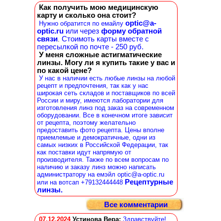
Как получить мою медицинскую
карту и сколько она стоит?
optic@a-
Нужно обратится по емайлу
optic.ru
или через
форму обратной
связи
Стоимоть карты вместе с
.
пересылкой по почте - 250 руб.
У меня сложные астигматические
линзы. Могу ли я купить такие у вас и
по какой цене?
У нас в наличии есть любые линзы на любой
рецепт и предпочтения, так как у нас
широкая сеть складов и поставщиков по всей
России и миру, имеются лаборатории для
изготовления линз под заказ на современном
оборудовании. Все в конечном итоге зависит
от рецепта, поэтому желательно
предоставить фото рецепта. Цены вполне
приемлемые и демократичные, одни из
самых низких в Российской Федерации, так
как поставки идут напрямую от
производителя. Также по всем вопросам по
наличию и заказу линз можно написать
администратору на емэйл optic@a-optic.ru
Рецептурные
или на вотсап +79132444448
линзы.
Все комментарии
07.12.2024
Устинова Вера
:
Здравствуйте!