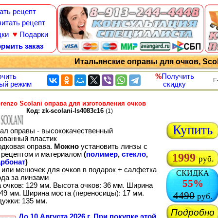
ать рецепт
итать рецепт
♥
дки
Подарки
рмить заказ
Итальянские оправы для очков, Scol
чить
%
Получить
E
ый режим
скидку
renzo Scolani оправа для изготовления очков
Код: zk-scolani-ls4083c16
(1)
Купить
ал оправы - высококачественный
ованный пластик
одковая оправа.
Можно
установить линзы с
рецептом и материалом
(
полимер
,
стекло
,
1999
руб.
рбонат
)
 или мешочек для очков в подарок + салфетка
СКИДКА
ода за линзами
55%
 очков: 129 мм. Высота очков: 36 мм. Ширина
49 мм. Ширина моста (переносицы): 17 мм.
4490
руб.
дужки: 135 мм.
Подробно
До
10 Августа 2026 г.
При покупке этой