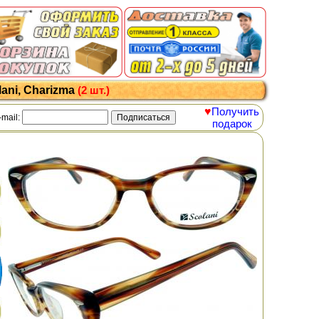
ani, Charizma
(2 шт.)
♥
Получить
-mail:
подарок