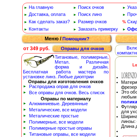
На главную
Поиск очков
Указ
►
►
►
Доставка, оплата
Поиск линз
Проч
►
►
►
Как сделать заказ?
Размер очков
Ски
%
►
►
Контакты
Заказать примерку
Офо
►
►
►
Меню /
Помощник?
Вклю
от 349 руб.
Оправы для очков
компактн
Титановые, полимерные,
Метал. Различная
Lo
форма и дизайн.
Бесплатная работа мастера по
установке линз. Любые диоптрии
Оправы для изготовления очков
Матери
►
Распродажа оправ для очков
фрезер
Это об
►
Все оправы для очков. Весь список
любым 
Оправы по материалу
полика
►
Алюминиевые. Деревянные
Футляр
►
Металические, все модели
для ух
►
Металические простые
Ширина
линзы: 
►
Полимерные, все модели
Длина 
►
Полимерные простые оправы
►
Титановые оправы, все модели