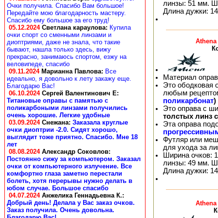
линзы: 51 мм. Ш
Очки получила. Спасибо Вам большое!
Длина дужки: 14
Передайте мою благодарность мастеру.
Спасибо ему большое за его труд!
05.12.2024
Светлана караулова
:
Купила
очки спорт со сменными линзами и
Athena
диоптриями, даже не знала, что такие
К
бывают, нашла только здесь, вижу
прекрасно, занимаюсь спортом, езжу на
веловипеде, спасибо
09.11.2024
Марианна Павлова
:
Все
Материал оправ
идеально, я довольно к лету закажу еще.
Это ободковая 
Благодарю Вас!
любым рецепто
06.10.2024
Сергей Валентинович Е:
поликарбонат
)
Титановые оправы с памятью с
поликарбоными линзами получились
Это оправа с ш
очень хорошие. Легкие удобные
толстых линз 
03.09.2024
Снежана
:
Заказала круглые
Эта оправа под
очки диоптрии -2.0. Сидят хорошо,
прогрессивны
выглядит тоже приятно. Спасибо. Мне 18
Футляр или меш
лет
для ухода за л
08.08.2024
Александр Соковлов
:
Ширина очков: 1
Постоянно сижу за компьютером. Заказал
линзы: 49 мм. Ш
очки от компьютерного излучение. Все
Длина дужки: 14
комфортно глаза заметно перестали
болеть, хотя перерывы нужно делать в
юбом случае. Большое спасибо
04.07.2024
Анжелика Геннадьевна К.
:
Добрый день! Делала у Вас заказ очков.
Athena
Заказ получила. Очень довольна.
К
Благодарю Вас!