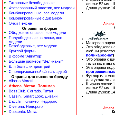
►
Титановые безободковые
линзы: 52 мм. Ш
Длина дужки: 14
►
Фрезерованный пластик, все модели
►
Комбинированные, все модели
►
Комбинированные с дизайном
►
Очки Пенсне
Athena
Оправы по форме
►
Ободковые оправы, все модели
►
Полуободковые на леске, все
модели
Материал оправ
►
Безободковые, все модели
Это ободковая 
любым рецепто
►
Круглой формы
поликарбонат
)
►
В форме "Авиатор"
Это оправа с ш
►
Большие размеры "Великаны"
толстых линз 
►
Для больших диоптрий
Эта оправа под
прогрессивны
►
С поляризованной с/з накладкой
Футляр или меш
Оправы для очков по бренду
для ухода за л
►
Alberto Moretti
Ширина очков: 1
Athena. Метал. Полимер
✓
линзы: 53 мм. Ш
►
BossClub. Corrado. Титан
Длина дужки: 14
►
Cassini, Smart Look. Дизайн
►
Dacchi. Полимер. Недорого
►
Diverona. Недорого
Athena
►
Duecento. Метал
К