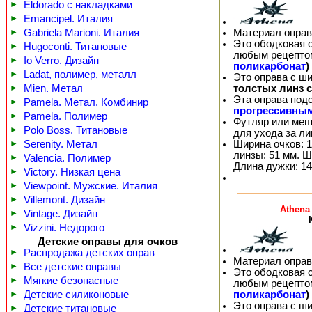
►
Eldorado с накладками
►
Emancipel. Италия
Материал оправ
►
Gabriela Marioni. Италия
Это ободковая 
►
Hugoconti. Титановые
любым рецепто
►
Io Verro. Дизайн
поликарбонат
)
►
Ladat, полимер, металл
Это оправа с ш
толстых линз 
►
Mien. Метал
Эта оправа под
►
Pamela. Метал. Комбинир
прогрессивны
►
Pamela. Полимер
Футляр или меш
►
Polo Boss. Титановые
для ухода за л
Ширина очков: 1
►
Serenity. Метал
линзы: 51 мм. Ш
►
Valencia. Полимер
Длина дужки: 14
►
Victory. Низкая цена
►
Viewpoint. Мужские. Италия
►
Villemont. Дизайн
Athena
►
Vintage. Дизайн
►
Vizzini. Недорого
Детские оправы для очков
►
Распродажа детских оправ
Материал оправ
►
Все детские оправы
Это ободковая 
►
Мягкие безопасные
любым рецепто
поликарбонат
)
►
Детские силиконовые
Это оправа с ш
►
Детские титановые