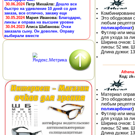
30.06.2024
Петр Михайлв
:
Дошло все
быстро на удивление 10 дней со дня
Комбинированна
заказа, все отлично, закажу еще
30.05.2024
Мария Иванова
:
Благодарю,
Это ободковая 
линзы и оправа на высшем уровне
любым рецепто
30.04.2023
Алиса Шабанова
:
Очки
поликарбонат
)
заказала сыну. Он доволен. Оправу
Футляр или меш
выбирали вместе
для ухода за л
Ширина очков: 1
линзы: 52 мм. Ш
Длина дужки: 13
Athena
Код: zk
Материал оправ
Это ободковая 
любым рецепто
поликарбонат
)
Футляр или меш
для ухода за л
Ширина очков: 1
линзы: 52 мм. Ш
Длина дужки: 13