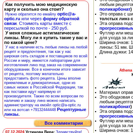
любым рецепто
Как получить мою медицинскую
поликарбонат
)
карту и сколько она стоит?
Это оправа с ш
optic@a-
Нужно обратится по емайлу
толстых линз 
optic.ru
или через
форму обратной
Эта оправа под
связи
Стоимоть карты вместе с
.
прогрессивны
пересылкой по почте - 250 руб.
Футляр или меш
У меня сложные астигматические
для ухода за л
линзы. Могу ли я купить такие у вас и
Ширина очков: 1
по какой цене?
линзы: 51 мм. Ш
У нас в наличии есть любые линзы на любой
рецепт и предпочтения, так как у нас
Длина дужки: 14
широкая сеть складов и поставщиков по всей
России и миру, имеются лаборатории для
изготовления линз под заказ на современном
оборудовании. Все в конечном итоге зависит
Athena
от рецепта, поэтому желательно
предоставить фото рецепта. Цены вполне
приемлемые и демократичные, одни из
самых низких в Российской Федерации, так
как поставки идут напрямую от
Материал оправ
производителя. Также по всем вопросам по
Это ободковая 
наличию и заказу линз можно написать
любым рецепто
администратору на емэйл optic@a-optic.ru
поликарбонат
)
Рецептурные
или на вотсап +79132444448
Эта оправа под
линзы.
прогрессивны
Футляр или меш
Все комментарии
для ухода за л
Ширина очков: 1
07.12.2024
Устинова Вера
:
Здравствуйте!