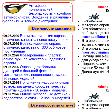
Антифары с
Athena
поляризацией.
К
Безопасность и комфорт
автомобилиста. Вождение в различных
условиях. А также с диоптриями
Материал оправ
Все новости магазина
Это ободковая 
любым рецепто
Все металлические оправы
09.07.2026
поликарбонат
)
отличного качества новое поступление
Это оправа с ш
Все полимерные оправы
09.07.2026
толстых линз 
отличного качества от 300 руб новое
Эта оправа под
поступление
прогрессивны
Фрезерованный пластик
09.07.2026
Футляр или меш
самое лучшее качество и надежность
для ухода за л
оправы
Ширина очков: 1
Оправы для больших
09.07.2026
линзы: 52 мм. Ш
диоптрий с большой фаской,
Длина дужки: 14
металлические, пополнение каталога -
20 новых моделей
Пополнение недорогих очков
09.07.2026
во всех разделах, хорошее качество,
Athena
приятный дизайн - 30 новых моделей.
К
Мягкие безопасные детские и
09.07.2026
подростковые очки - 12 новых моделей
Материал оправ
Все вопросы по оптике
Это ободковая 