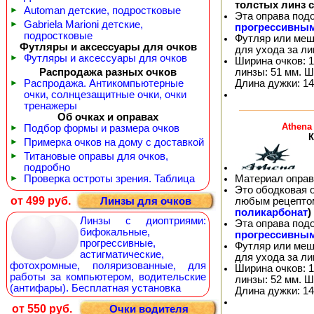
толстых линз 
►
Automan детские, подростковые
Эта оправа под
►
Gabriela Marioni детские,
прогрессивны
подростковые
Футляр или меш
Футляры и аксессуары для очков
для ухода за л
►
Футляры и аксессуары для очков
Ширина очков: 1
линзы: 51 мм. Ш
Распродажа разных очков
Длина дужки: 14
►
Распродажа. Антикомпьютерные
очки, солнцезащитные очки, очки
тренажеры
Об очках и оправах
Athena
►
Подбор формы и размера очков
К
►
Примерка очков на дому с доставкой
►
Титановые оправы для очков,
подробно
Материал оправ
►
Проверка остроты зрения. Таблица
Это ободковая 
от 499 руб.
любым рецепто
Линзы для очков
поликарбонат
)
Линзы с диоптриями:
Эта оправа под
бифокальные,
прогрессивны
прогрессивные,
Футляр или меш
астигматические,
для ухода за л
фотохромные, поляризованные, для
Ширина очков: 1
работы за компьютером, водительские
линзы: 52 мм. Ш
(антифары). Бесплатная установка
Длина дужки: 14
от 550 руб.
Очки водителя