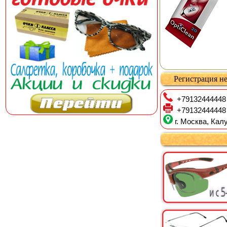
Регистрация не
+79132444448
+79132444448
г. Москва, Калу