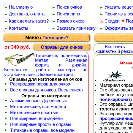
На главную
Поиск очков
Указать реце
►
►
►
Доставка, оплата
Поиск линз
Прочитать ре
►
►
►
♥
Как сделать заказ?
Размер очков
Скидки
По
%
►
►
Контакты
Заказать примерку
Оформить за
►
►
►
Меню /
Помощник?
Включить
от 349 руб.
Оправы для очков
компактный режи
Титановые, полимерные,
Метал. Различная
Athena
форма и дизайн.
Бесплатная работа мастера по
установке линз. Любые диоптрии
Оправы для изготовления очков
►
Распродажа оправ для очков
Материал оправ
Это ободковая 
►
Все оправы для очков. Весь список
любым рецепто
Оправы по материалу
поликарбонат
)
►
Алюминиевые. Деревянные
Это оправа с ш
►
Металические, все модели
толстых линз 
►
Металические простые
Эта оправа под
прогрессивны
►
Полимерные, все модели
Футляр или меш
►
Полимерные простые оправы
для ухода за л
►
Титановые оправы, все модели
Ширина очков: 1