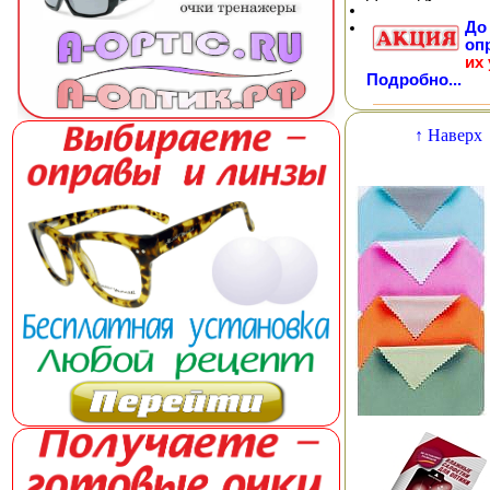
Д
оп
их
Подробно...
↑ Наверх