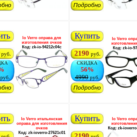
обно
Подробно
ить
Купить
Io Verro оправа для
Io Verro опр
изготовления очков
изготовлени
Код: zk-io-94212c04c
Код: zk-io-9
2190
руб.
руб.
ДКА
СКИДКА
%
56%
4990
руб.
руб.
обно
Подробно
ить
Купить
Io Verro итальянская
Io Verro опр
оправа для изготовления
изготовлени
очков
Код: zk-ioverr
Код: zk-ioverro-27621c01
2190
руб.
руб.