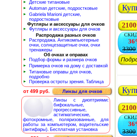
►
Детские титановые
Куп
►
Automan детские, подростковые
►
Gabriela Marioni детские,
подростковые
2100
Футляры и аксессуары для очков
►
Футляры и аксессуары для очков
СКИ
Распродажа разных очков
►
Распродажа. Антикомпьютерные
36
очки, солнцезащитные очки, очки
3300
тренажеры
Об очках и оправах
Подр
►
Подбор формы и размера очков
►
Примерка очков на дому с доставкой
►
Титановые оправы для очков,
подробно
►
Проверка остроты зрения. Таблица
Куп
от 499 руб.
Линзы для очков
Линзы с диоптриями:
бифокальные,
2100
прогрессивные,
астигматические,
СКИ
фотохромные, поляризованные, для
36
работы за компьютером, водительские
(антифары). Бесплатная установка
3300