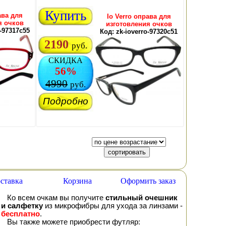
Купить
ава для
Io Verro оправа для
я очков
изготовления очков
o-97317c55
Код: zk-ioverro-97320c51
2190
руб.
СКИДКА
56%
4990
руб.
Подробно
ставка
Корзина
Оформить заказ
Ко всем очкам вы получите
стильный очешник
и салфетку
из микрофибры для ухода за линзами -
бесплатно
.
Вы также можете приобрести футляр: