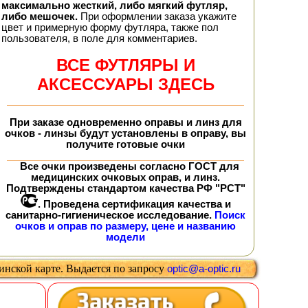
максимально жесткий, либо мягкий футляр,
либо мешочек.
При оформлении заказа укажите
цвет и примерную форму футляра, также пол
пользователя, в поле для комментариев.
ВСЕ ФУТЛЯРЫ И
АКСЕССУАРЫ ЗДЕСЬ
При заказе
одновременно
оправы и линз для
очков - линзы будут установлены в оправу, вы
получите
готовые очки
Все очки произведены согласно ГОСТ для
медицинских очковых оправ, и линз.
Подтверждены стандартом качества РФ "РСТ"
. Проведена сертификация качества и
санитарно-гигиеническое исследование.
Поиск
очков и оправ по размеру, цене и названию
модели
цинской карте
.
Выдается
по запросу
optic@a-optic.ru