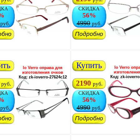
ДКА
СКИДКА
%
56%
4990
руб.
руб.
обно
Подробно
ить
Купить
Io Verro опр
Io Verro оправа для
изготовлени
изготовления очков
Код: zk-ioverr
Код: zk-ioverro-27624c12
2190
руб.
руб.
ДКА
СКИДКА
%
56%
4990
руб.
руб.
обно
Подробно