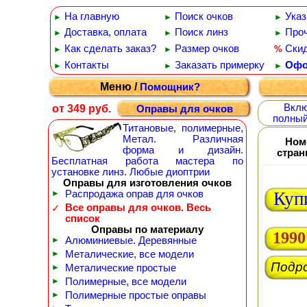
На главную
Поиск очков
Указ
►
►
►
Доставка, оплата
Поиск линз
Проч
►
►
►
Как сделать заказ?
Размер очков
Ски
%
►
►
Контакты
Заказать примерку
Офо
►
►
►
Меню /
Помощник?
Вклю
от 349 руб.
Оправы для очков
полный
Титановые, полимерные,
Метал. Различная
Ном
форма и дизайн.
стра
Бесплатная работа мастера по
установке линз. Любые диоптрии
Оправы для изготовления очков
►
Распродажа оправ для очков
Куп
Все оправы для очков. Весь
✓
список
Оправы по материалу
1990
►
Алюминиевые. Деревянные
►
Металические, все модели
Подр
►
Металические простые
►
Полимерные, все модели
►
Полимерные простые оправы