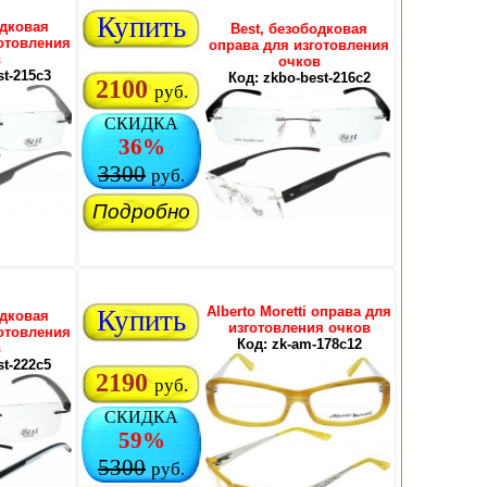
Купить
одковая
Best, безободковая
отовления
оправа для изготовления
в
очков
st-215c3
Код: zkbo-best-216c2
2100
руб.
СКИДКА
36%
3300
руб.
Подробно
Alberto Moretti оправа для
Купить
одковая
изготовления очков
отовления
Код: zk-am-178c12
в
st-222c5
2190
руб.
СКИДКА
59%
5300
руб.