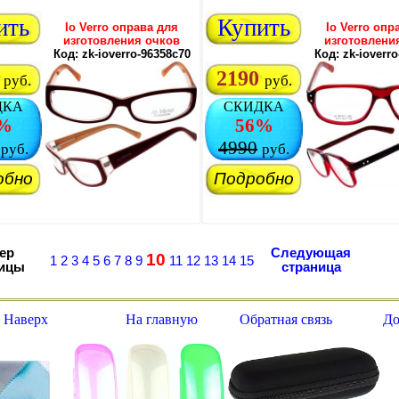
ить
Купить
Io Verro оправа для
Io Verro опр
изготовления очков
изготовлени
Код: zk-ioverro-96358c70
Код: zk-ioverr
2190
руб.
руб.
ДКА
СКИДКА
%
56%
4990
руб.
руб.
обно
Подробно
ер
Следующая
10
1
2
3
4
5
6
7
8
9
11
12
13
14
15
ницы
страница
 Наверх
На главную
Обратная связь
До