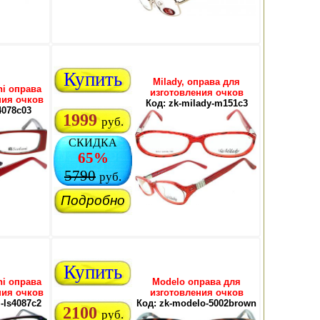
Купить
Milady, оправа для
ni оправа
изготовления очков
ния очков
Код: zk-milady-m151c3
s4078c03
1999
руб.
СКИДКА
65%
5790
руб.
Подробно
Купить
ni оправа
Modelo оправа для
ния очков
изготовления очков
i-ls4087c2
Код: zk-modelo-5002brown
2100
руб.