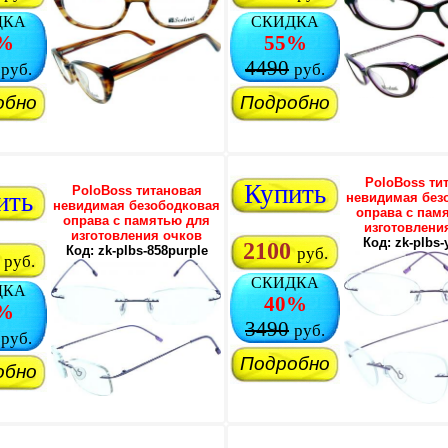
ДКА
СКИДКА
%
55%
4490
руб.
руб.
обно
Подробно
PoloBoss ти
Купить
PoloBoss титановая
ить
невидимая без
невидимая безободковая
оправа с пам
оправа с памятью для
изготовлени
изготовления очков
Код: zk-plbs-
2100
Код: zk-plbs-858purple
руб.
руб.
СКИДКА
ДКА
40%
%
3490
руб.
руб.
Подробно
обно