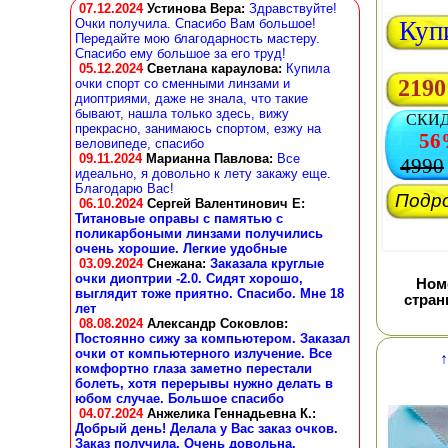
07.12.2024
Устинова Вера
:
Здравствуйте!
Очки получила. Спасибо Вам большое!
Куп
Передайте мою благодарность мастеру.
Спасибо ему большое за его труд!
05.12.2024
Светлана караулова
:
Купила
2190
очки спорт со сменными линзами и
диоптриями, даже не знала, что такие
бывают, нашла только здесь, вижу
СКИ
прекрасно, занимаюсь спортом, езжу на
56
веловипеде, спасибо
09.11.2024
Марианна Павлова
:
Все
4990
идеально, я довольно к лету закажу еще.
Благодарю Вас!
Подр
06.10.2024
Сергей Валентинович Е:
Титановые оправы с памятью с
поликарбоными линзами получились
очень хорошие. Легкие удобные
03.09.2024
Снежана
:
Заказала круглые
очки диоптрии -2.0. Сидят хорошо,
Ном
выглядит тоже приятно. Спасибо. Мне 18
стра
лет
08.08.2024
Александр Соковлов
:
Постоянно сижу за компьютером. Заказал
очки от компьютерного излучение. Все
↑
комфортно глаза заметно перестали
болеть, хотя перерывы нужно делать в
юбом случае. Большое спасибо
04.07.2024
Анжелика Геннадьевна К.
:
Добрый день! Делала у Вас заказ очков.
Заказ получила. Очень довольна.