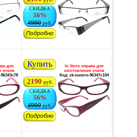
СКИДКА
56%
4990
руб.
Подробно
Купить
ава для
Io Verro оправа для
я очков
изготовления очков
o-96343c78
Код: zk-ioverro-96347c104
2190
руб.
СКИДКА
56%
4990
руб.
Подробно