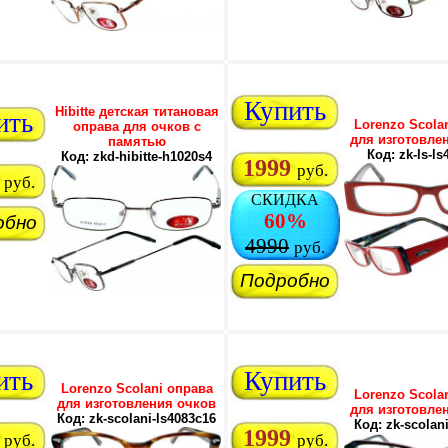
Купить
Hibitte детская титановая
ить
Lorenzo Scola
оправа для очков с
для изготовле
памятью
Код: zk-ls-l
Код: zkd-hibitte-h1020s4
1999
руб.
руб.
СКИДКА
60%
обно
4990
руб.
Подробно
ить
Купить
Lorenzo Scolani оправа
Lorenzo Scola
для изготовления очков
для изготовле
Код: zk-scolani-ls4083c16
Код: zk-scolan
1999
руб.
руб.