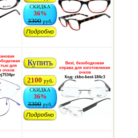
СКИДКА
36%
3300
руб.
Подробно
тановая
Купить
ободковая
Best, безободковая
ятью для
оправа для изготовления
я очков
очков
yj7534pr
Код: zkbo-best-184c3
2100
руб.
СКИДКА
36%
3300
руб.
Подробно