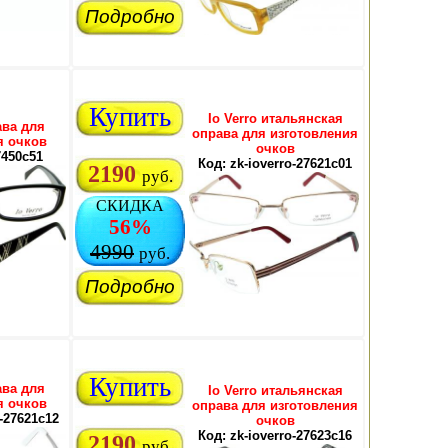
Подробно
Купить
Io Verro итальянская
ава для
оправа для изготовления
я очков
очков
7450c51
Код: zk-ioverro-27621c01
2190
руб.
СКИДКА
56%
4990
руб.
Подробно
Купить
ава для
Io Verro итальянская
я очков
оправа для изготовления
o-27621c12
очков
Код: zk-ioverro-27623c16
2190
руб.