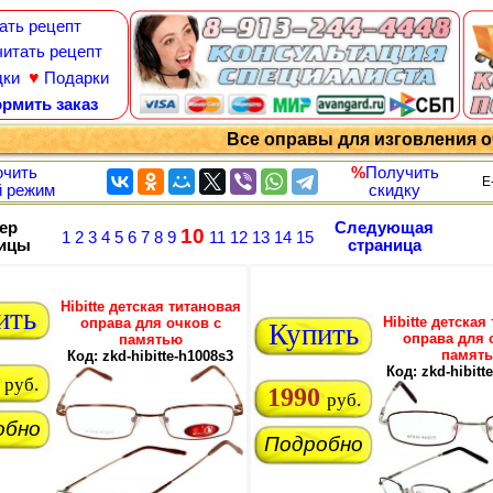
ать рецепт
итать рецепт
♥
дки
Подарки
рмить заказ
Все оправы для изговления 
чить
%
Получить
E
 режим
скидку
ер
Следующая
10
1
2
3
4
5
6
7
8
9
11
12
13
14
15
ницы
страница
Hibitte детская титановая
ить
Hibitte детская
оправа для очков с
Купить
оправа для 
памятью
памят
Код: zkd-hibitte-h1008s3
Код: zkd-hibitt
руб.
1990
руб.
обно
Подробно