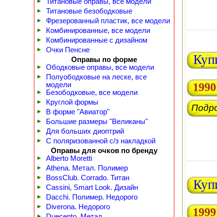
►
Титановые оправы, все модели
►
Титановые безободковые
►
Фрезерованный пластик, все модели
►
Комбинированные, все модели
►
Комбинированные с дизайном
►
Очки Пенсне
Куп
Оправы по форме
►
Ободковые оправы, все модели
►
Полуободковые на леске, все
модели
1990
►
Безободковые, все модели
►
Круглой формы
Подр
►
В форме "Авиатор"
►
Большие размеры "Великаны"
►
Для больших диоптрий
►
С поляризованной с/з накладкой
Оправы для очков по бренду
►
Alberto Moretti
►
Athena. Метал. Полимер
►
BossClub. Corrado. Титан
Куп
►
Cassini, Smart Look. Дизайн
►
Dacchi. Полимер. Недорого
►
Diverona. Недорого
1999
►
Duecento. Метал