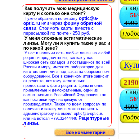
Как получить мою медицинскую
СКИ
карту и сколько она стоит?
56
optic@a-
Нужно обратится по емайлу
4990
optic.ru
или через
форму обратной
связи
Стоимоть карты вместе с
.
Подр
пересылкой по почте - 250 руб.
У меня сложные астигматические
линзы. Могу ли я купить такие у вас и
по какой цене?
У нас в наличии есть любые линзы на любой
рецепт и предпочтения, так как у нас
широкая сеть складов и поставщиков по всей
Куп
России и миру, имеются лаборатории для
изготовления линз под заказ на современном
оборудовании. Все в конечном итоге зависит
от рецепта, поэтому желательно
2190
предоставить фото рецепта. Цены вполне
приемлемые и демократичные, одни из
СКИ
самых низких в Российской Федерации, так
56
как поставки идут напрямую от
производителя. Также по всем вопросам по
4990
наличию и заказу линз можно написать
администратору на емэйл optic@a-optic.ru
Подр
Рецептурные
или на вотсап +79132444448
линзы.
Все комментарии