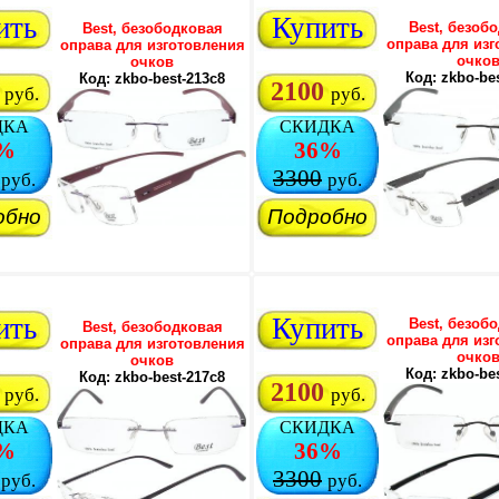
ить
Купить
Best, безоб
Best, безободковая
оправа для изг
оправа для изготовления
очко
очков
Код: zkbo-be
Код: zkbo-best-213c8
2100
руб.
руб.
ДКА
СКИДКА
%
36%
3300
руб.
руб.
обно
Подробно
ить
Купить
Best, безоб
Best, безободковая
оправа для изг
оправа для изготовления
очко
очков
Код: zkbo-be
Код: zkbo-best-217c8
2100
руб.
руб.
ДКА
СКИДКА
%
36%
3300
руб.
руб.