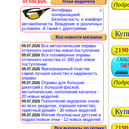
от 550 руб.
Очки водителя
Подр
Антифары с
поляризацией.
Безопасность и комфорт
автомобилиста. Вождение в различных
условиях. А также с диоптриями
Куп
Все новости магазина
Все металлические оправы
09.07.2026
2190
отличного качества новое поступление
Все полимерные оправы
09.07.2026
СКИ
отличного качества от 300 руб новое
поступление
56
Фрезерованный пластик
09.07.2026
4990
самое лучшее качество и надежность
оправы
Подр
Оправы для больших
09.07.2026
диоптрий с большой фаской,
металлические, пополнение каталога -
20 новых моделей
Пополнение недорогих очков
09.07.2026
во всех разделах, хорошее качество,
Куп
приятный дизайн - 30 новых моделей.
Мягкие безопасные детские и
09.07.2026
подростковые очки - 12 новых моделей
2190
Все вопросы по оптике