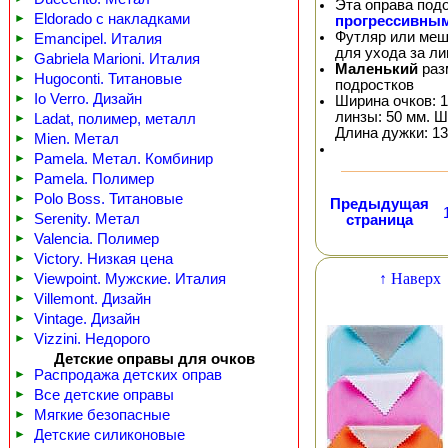
Эта оправа под
►
Eldorado с накладками
прогрессивны
Футляр или меш
►
Emancipel. Италия
для ухода за л
►
Gabriela Marioni. Италия
Маленький
раз
►
Hugoconti. Титановые
подростков
►
Io Verro. Дизайн
Ширина очков: 1
линзы: 50 мм. Ш
►
Ladat, полимер, металл
Длина дужки: 13
►
Mien. Метал
►
Pamela. Метал. Комбинир
►
Pamela. Полимер
►
Polo Boss. Титановые
Предыдущая
►
Serenity. Метал
страница
►
Valencia. Полимер
►
Victory. Низкая цена
↑ Наверх
►
Viewpoint. Мужские. Италия
►
Villemont. Дизайн
►
Vintage. Дизайн
►
Vizzini. Недорого
Детские оправы для очков
►
Распродажа детских оправ
►
Все детские оправы
►
Мягкие безопасные
►
Детские силиконовые