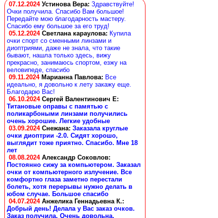
07.12.2024
Устинова Вера
:
Здравствуйте!
Очки получила. Спасибо Вам большое!
Передайте мою благодарность мастеру.
Спасибо ему большое за его труд!
05.12.2024
Светлана караулова
:
Купила
очки спорт со сменными линзами и
диоптриями, даже не знала, что такие
бывают, нашла только здесь, вижу
прекрасно, занимаюсь спортом, езжу на
веловипеде, спасибо
09.11.2024
Марианна Павлова
:
Все
идеально, я довольно к лету закажу еще.
Благодарю Вас!
06.10.2024
Сергей Валентинович Е:
Титановые оправы с памятью с
поликарбоными линзами получились
очень хорошие. Легкие удобные
03.09.2024
Снежана
:
Заказала круглые
очки диоптрии -2.0. Сидят хорошо,
выглядит тоже приятно. Спасибо. Мне 18
лет
08.08.2024
Александр Соковлов
:
Постоянно сижу за компьютером. Заказал
очки от компьютерного излучение. Все
комфортно глаза заметно перестали
болеть, хотя перерывы нужно делать в
юбом случае. Большое спасибо
04.07.2024
Анжелика Геннадьевна К.
:
Добрый день! Делала у Вас заказ очков.
Заказ получила. Очень довольна.