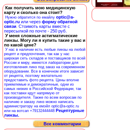
Как получить мою медицинскую
карту и сколько она стоит?
optic@a-
Нужно обратится по емайлу
optic.ru
или через
форму обратной
связи
Стоимоть карты вместе с
.
пересылкой по почте - 250 руб.
У меня сложные астигматические
линзы. Могу ли я купить такие у вас и
по какой цене?
У нас в наличии есть любые линзы на любой
рецепт и предпочтения, так как у нас
широкая сеть складов и поставщиков по всей
России и миру, имеются лаборатории для
изготовления линз под заказ на современном
оборудовании. Все в конечном итоге зависит
от рецепта, поэтому желательно
предоставить фото рецепта. Цены вполне
приемлемые и демократичные, одни из
самых низких в Российской Федерации, так
как поставки идут напрямую от
производителя. Также по всем вопросам по
наличию и заказу линз можно написать
администратору на емэйл optic@a-optic.ru
Рецептурные
или на вотсап +79132444448
линзы.
Все комментарии