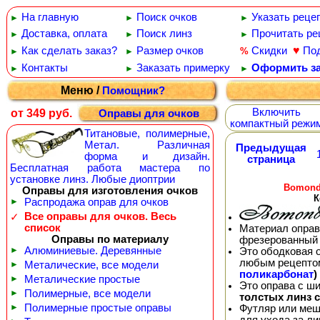
На главную
Поиск очков
Указать реце
►
►
►
Доставка, оплата
Поиск линз
Прочитать ре
►
►
►
♥
Как сделать заказ?
Размер очков
Скидки
По
%
►
►
Контакты
Заказать примерку
Оформить за
►
►
►
Меню /
Помощник?
Включить
от 349 руб.
Оправы для очков
компактный режи
Титановые, полимерные,
Метал. Различная
Предыдущая
форма и дизайн.
страница
Бесплатная работа мастера по
установке линз. Любые диоптрии
Bomond
Оправы для изготовления очков
К
►
Распродажа оправ для очков
Все оправы для очков. Весь
✓
список
Материал оправ
Оправы по материалу
фрезерованный 
►
Алюминиевые. Деревянные
Это ободковая 
любым рецепто
►
Металические, все модели
поликарбонат
)
►
Металические простые
Это оправа с ш
►
Полимерные, все модели
толстых линз 
►
Полимерные простые оправы
Футляр или меш
для ухода за л