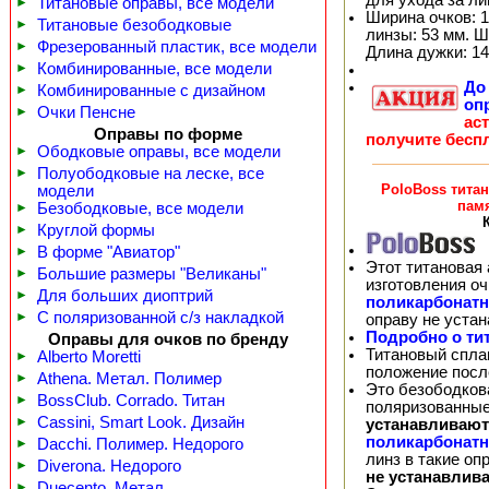
►
Титановые оправы, все модели
Ширина очков: 1
►
Титановые безободковые
линзы: 53 мм. Ш
►
Фрезерованный пластик, все модели
Длина дужки: 14
►
Комбинированные, все модели
Д
►
Комбинированные с дизайном
оп
►
Очки Пенсне
ас
Оправы по форме
получите бесп
►
Ободковые оправы, все модели
►
Полуободковые на леске, все
PoloBoss тита
модели
пам
►
Безободковые, все модели
►
Круглой формы
►
В форме "Авиатор"
Этот титановая 
►
Большие размеры "Великаны"
изготовления о
►
Для больших диоптрий
поликарбонат
►
С поляризованной с/з накладкой
оправу не уста
Подробно о ти
Оправы для очков по бренду
Титановый спла
►
Alberto Moretti
положение посл
►
Athena. Метал. Полимер
Это безободков
►
BossClub. Corrado. Титан
поляризованные
►
Cassini, Smart Look. Дизайн
устанавливают
поликарбонат
►
Dacchi. Полимер. Недорого
линз в такие о
►
Diverona. Недорого
не устанавлив
►
Duecento. Метал