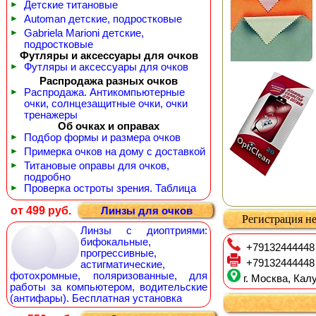
►
Детские титановые
►
Automan детские, подростковые
►
Gabriela Marioni детские,
подростковые
Футляры и аксессуары для очков
►
Футляры и аксессуары для очков
Распродажа разных очков
►
Распродажа. Антикомпьютерные
очки, солнцезащитные очки, очки
тренажеры
Об очках и оправах
►
Подбор формы и размера очков
►
Примерка очков на дому с доставкой
►
Титановые оправы для очков,
подробно
►
Проверка остроты зрения. Таблица
от 499 руб.
Линзы для очков
Регистрация не
Линзы с диоптриями:
бифокальные,
+79132444448
прогрессивные,
+79132444448
астигматические,
фотохромные, поляризованные, для
г. Москва, Калу
работы за компьютером, водительские
(антифары). Бесплатная установка