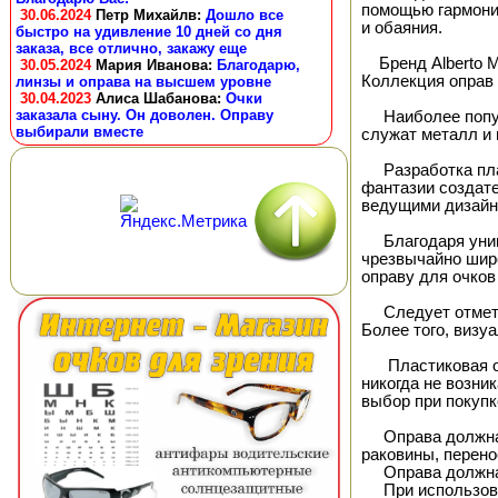
помощью гармонич
30.06.2024
Петр Михайлв
:
Дошло все
и обаяния.
быстро на удивление 10 дней со дня
заказа, все отлично, закажу еще
Бренд Alberto Mo
30.05.2024
Мария Иванова
:
Благодарю,
Коллекция оправ
линзы и оправа на высшем уровне
30.04.2023
Алиса Шабанова
:
Очки
заказала сыну. Он доволен. Оправу
Наиболее популя
выбирали вместе
служат металл и 
Разработка плас
фантазии создате
ведущими дизайн
Благодаря уника
чрезвычайно шир
оправу для очков
Следует отметить
Более того, визу
Пластиковая опр
никогда не возни
выбор при покупк
Оправа должна бы
раковины, перено
Оправа должна о
При использован