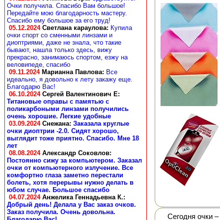
Очки получила. Спасибо Вам большое!
Передайте мою благодарность мастеру.
Спасибо ему большое за его труд!
05.12.2024
Светлана караулова
:
Купила
очки спорт со сменными линзами и
диоптриями, даже не знала, что такие
бывают, нашла только здесь, вижу
прекрасно, занимаюсь спортом, езжу на
веловипеде, спасибо
09.11.2024
Марианна Павлова
:
Все
идеально, я довольно к лету закажу еще.
Благодарю Вас!
06.10.2024
Сергей Валентинович Е:
Титановые оправы с памятью с
поликарбоными линзами получились
очень хорошие. Легкие удобные
03.09.2024
Снежана
:
Заказала круглые
очки диоптрии -2.0. Сидят хорошо,
выглядит тоже приятно. Спасибо. Мне 18
лет
08.08.2024
Александр Соковлов
:
Постоянно сижу за компьютером. Заказал
очки от компьютерного излучение. Все
комфортно глаза заметно перестали
болеть, хотя перерывы нужно делать в
юбом случае. Большое спасибо
04.07.2024
Анжелика Геннадьевна К.
:
Добрый день! Делала у Вас заказ очков.
Заказ получила. Очень довольна.
Сегодня очки –
Благодарю Вас!