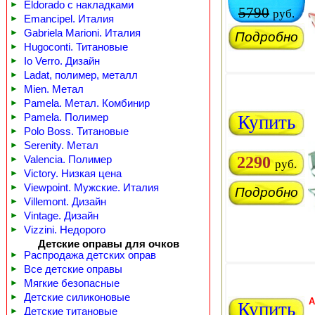
►
Eldorado с накладками
5790
руб.
►
Emancipel. Италия
►
Gabriela Marioni. Италия
Подробно
►
Hugoconti. Титановые
►
Io Verro. Дизайн
►
Ladat, полимер, металл
►
Mien. Метал
►
Pamela. Метал. Комбинир
►
Pamela. Полимер
Купить
►
Polo Boss. Титановые
►
Serenity. Метал
2290
►
Valencia. Полимер
руб.
►
Victory. Низкая цена
►
Viewpoint. Мужские. Италия
Подробно
►
Villemont. Дизайн
►
Vintage. Дизайн
►
Vizzini. Недорого
Детские оправы для очков
►
Распродажа детских оправ
►
Все детские оправы
►
Мягкие безопасные
►
Детские силиконовые
A
Купить
►
Детские титановые