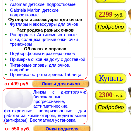
►
Automan детские, подростковые
►
Gabriela Marioni детские,
2299
руб.
подростковые
Футляры и аксессуары для очков
►
Футляры и аксессуары для очков
Подробно
Распродажа разных очков
►
Распродажа. Антикомпьютерные
очки, солнцезащитные очки, очки
тренажеры
Об очках и оправах
►
Подбор формы и размера очков
►
Примерка очков на дому с доставкой
►
Титановые оправы для очков,
подробно
►
Проверка остроты зрения. Таблица
A
Купить
от 499 руб.
Линзы для очков
Линзы с диоптриями:
2300
руб.
бифокальные,
прогрессивные,
астигматические,
Подробно
фотохромные, поляризованные, для
работы за компьютером, водительские
(антифары). Бесплатная установка
от 550 руб.
Очки водителя