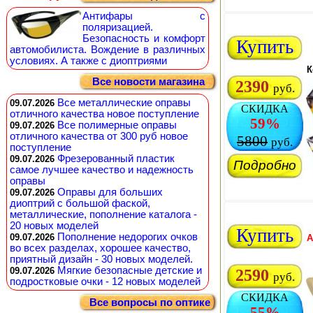
Антифары с
поляризацией.
Безопасность и комфорт
Купить
автомобилиста. Вождение в различных
условиях. А также с диоптриями
К
Все новости магазина
2390
руб.
Все металлические оправы
09.07.2026
СКИДКА
отличного качества новое поступление
59%
Все полимерные оправы
09.07.2026
отличного качества от 300 руб новое
5800
руб.
поступление
Фрезерованный пластик
09.07.2026
Подробно
самое лучшее качество и надежность
оправы
Оправы для больших
09.07.2026
диоптрий с большой фаской,
металлические, пополнение каталога -
20 новых моделей
Купить
Пополнение недорогих очков
09.07.2026
A
во всех разделах, хорошее качество,
приятный дизайн - 30 новых моделей.
Мягкие безопасные детские и
09.07.2026
2590
руб.
подростковые очки - 12 новых моделей
СКИДКА
Все вопросы по оптике
55%