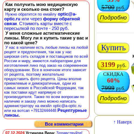
Как получить мою медицинскую
5700
руб.
карту и сколько она стоит?
optic@a-
Нужно обратится по емайлу
Подробно
optic.ru
или через
форму обратной
связи
Стоимоть карты вместе с
.
пересылкой по почте - 250 руб.
У меня сложные астигматические
линзы. Могу ли я купить такие у вас и
по какой цене?
Купить
У нас в наличии есть любые линзы на любой
рецепт и предпочтения, так как у нас
широкая сеть складов и поставщиков по всей
России и миру, имеются лаборатории для
3199
руб.
изготовления линз под заказ на современном
оборудовании. Все в конечном итоге зависит
СКИДКА
от рецепта, поэтому желательно
предоставить фото рецепта. Цены вполне
60%
приемлемые и демократичные, одни из
7999
самых низких в Российской Федерации, так
руб.
как поставки идут напрямую от
производителя. Также по всем вопросам по
Подробно
наличию и заказу линз можно написать
администратору на емэйл optic@a-optic.ru
Рецептурные
или на вотсап +79132444448
линзы.
↑ Наверх
Все комментарии
07.12.2024
Устинова Вера
:
Здравствуйте!