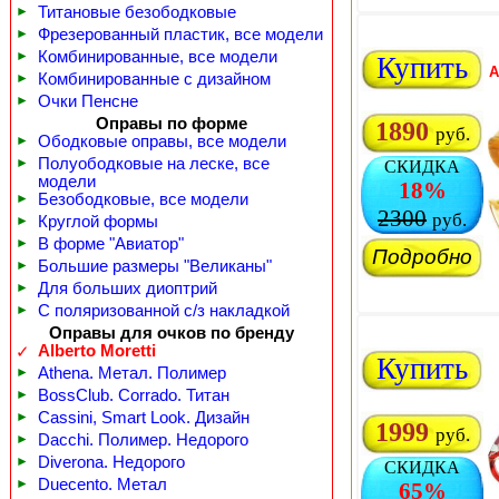
►
Титановые безободковые
►
Фрезерованный пластик, все модели
►
Комбинированные, все модели
Купить
A
►
Комбинированные с дизайном
►
Очки Пенсне
Оправы по форме
1890
руб.
►
Ободковые оправы, все модели
►
Полуободковые на леске, все
СКИДКА
модели
18%
►
Безободковые, все модели
2300
руб.
►
Круглой формы
►
В форме "Авиатор"
Подробно
►
Большие размеры "Великаны"
►
Для больших диоптрий
►
С поляризованной с/з накладкой
Оправы для очков по бренду
Alberto Moretti
✓
Купить
►
Athena. Метал. Полимер
►
BossClub. Corrado. Титан
►
Cassini, Smart Look. Дизайн
1999
руб.
►
Dacchi. Полимер. Недорого
►
Diverona. Недорого
СКИДКА
►
Duecento. Метал
65%