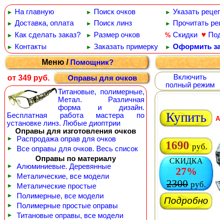
На главную
Поиск очков
Указать реце
►
►
►
Доставка, оплата
Поиск линз
Прочитать ре
►
►
►
♥
Как сделать заказ?
Размер очков
Скидки
По
%
►
►
Контакты
Заказать примерку
Оформить за
►
►
►
Меню /
Помощник?
Включить
от 349 руб.
Оправы для очков
полный режим
Титановые, полимерные,
Метал. Различная
форма и дизайн.
Купить
Бесплатная работа мастера по
A
установке линз. Любые диоптрии
Оправы для изготовления очков
►
Распродажа оправ для очков
1690
руб.
►
Все оправы для очков. Весь список
Оправы по материалу
СКИДКА
►
Алюминиевые. Деревянные
27%
►
Металические, все модели
2300
руб.
►
Металические простые
►
Полимерные, все модели
Подробно
►
Полимерные простые оправы
►
Титановые оправы, все модели