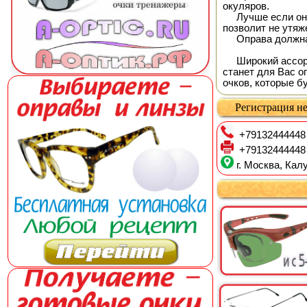
окуляров.
Лучше если она 
позволит не утяж
Оправа должна 
Широкий ассорти
станет для Вас о
очков, которые б
Регистрация не
+79132444448
+79132444448
г. Москва, Калу