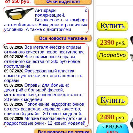
от 550 руб.
Очки водителя
Антифары с
поляризацией.
Безопасность и комфорт
Купить
автомобилиста. Вождение в различных
условиях. А также с диоптриями
Все новости магазина
2390
руб.
Все металлические оправы
09.07.2026
отличного качества новое поступление
Подробно
Все полимерные оправы
09.07.2026
отличного качества от 300 руб новое
поступление
Фрезерованный пластик
09.07.2026
самое лучшее качество и надежность
оправы
Оправы для больших
09.07.2026
диоптрий с большой фаской,
металлические, пополнение каталога -
Купить
20 новых моделей
Пополнение недорогих очков
09.07.2026
во всех разделах, хорошее качество,
приятный дизайн - 30 новых моделей.
2490
руб.
Мягкие безопасные детские и
09.07.2026
подростковые очки - 12 новых моделей
СКИДКА
58%
Все вопросы по оптике