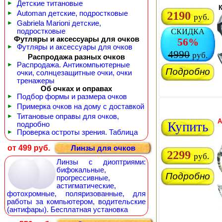
►
Детские титановые
К
►
Automan детские, подростковые
2190
руб.
►
Gabriela Marioni детские,
подростковые
СКИДКА
Футляры и аксессуары для очков
56%
►
Футляры и аксессуары для очков
4990
руб.
Распродажа разных очков
►
Распродажа. Антикомпьютерные
Подробно
очки, солнцезащитные очки, очки
тренажеры
Об очках и оправах
►
Подбор формы и размера очков
►
Примерка очков на дому с доставкой
►
Титановые оправы для очков,
A
Купить
подробно
►
Проверка остроты зрения. Таблица
от 499 руб.
Линзы для очков
2299
руб.
Линзы с диоптриями:
бифокальные,
Подробно
прогрессивные,
астигматические,
фотохромные, поляризованные, для
работы за компьютером, водительские
(антифары). Бесплатная установка