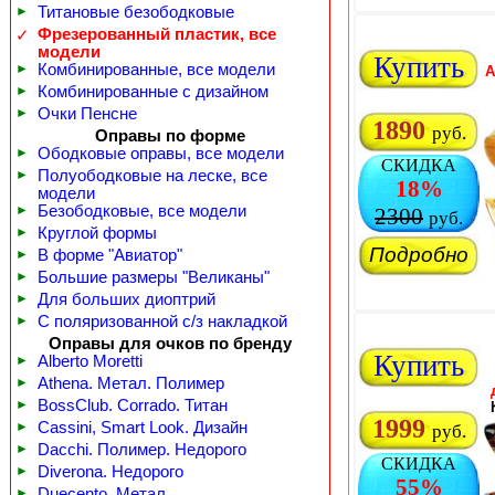
►
Титановые безободковые
Фрезерованный пластик, все
✓
модели
Купить
►
Комбинированные, все модели
A
►
Комбинированные с дизайном
►
Очки Пенсне
1890
руб.
Оправы по форме
►
Ободковые оправы, все модели
СКИДКА
►
Полуободковые на леске, все
18%
модели
►
Безободковые, все модели
2300
руб.
►
Круглой формы
Подробно
►
В форме "Авиатор"
►
Большие размеры "Великаны"
►
Для больших диоптрий
►
С поляризованной с/з накладкой
Оправы для очков по бренду
Купить
►
Alberto Moretti
►
Athena. Метал. Полимер
►
BossClub. Corrado. Титан
1999
►
Cassini, Smart Look. Дизайн
руб.
►
Dacchi. Полимер. Недорого
СКИДКА
►
Diverona. Недорого
55%
►
Duecento. Метал