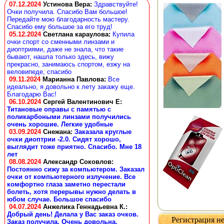
07.12.2024
Устинова Вера
:
Здравствуйте!
Очки получила. Спасибо Вам большое!
Передайте мою благодарность мастеру.
Спасибо ему большое за его труд!
05.12.2024
Светлана караулова
:
Купила
очки спорт со сменными линзами и
диоптриями, даже не знала, что такие
бывают, нашла только здесь, вижу
прекрасно, занимаюсь спортом, езжу на
веловипеде, спасибо
09.11.2024
Марианна Павлова
:
Все
идеально, я довольно к лету закажу еще.
Благодарю Вас!
06.10.2024
Сергей Валентинович Е:
Титановые оправы с памятью с
поликарбоными линзами получились
очень хорошие. Легкие удобные
03.09.2024
Снежана
:
Заказала круглые
очки диоптрии -2.0. Сидят хорошо,
выглядит тоже приятно. Спасибо. Мне 18
лет
08.08.2024
Александр Соковлов
:
Постоянно сижу за компьютером. Заказал
очки от компьютерного излучение. Все
комфортно глаза заметно перестали
болеть, хотя перерывы нужно делать в
юбом случае. Большое спасибо
04.07.2024
Анжелика Геннадьевна К.
:
Добрый день! Делала у Вас заказ очков.
Регистрация не
Заказ получила. Очень довольна.