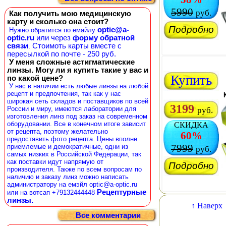
5990
руб.
Как получить мою медицинскую
карту и сколько она стоит?
Подробно
optic@a-
Нужно обратится по емайлу
optic.ru
или через
форму обратной
связи
Стоимоть карты вместе с
.
пересылкой по почте - 250 руб.
У меня сложные астигматические
линзы. Могу ли я купить такие у вас и
Купить
по какой цене?
У нас в наличии есть любые линзы на любой
рецепт и предпочтения, так как у нас
широкая сеть складов и поставщиков по всей
3199
России и миру, имеются лаборатории для
руб.
изготовления линз под заказ на современном
оборудовании. Все в конечном итоге зависит
СКИДКА
от рецепта, поэтому желательно
60%
предоставить фото рецепта. Цены вполне
7999
приемлемые и демократичные, одни из
руб.
самых низких в Российской Федерации, так
как поставки идут напрямую от
Подробно
производителя. Также по всем вопросам по
наличию и заказу линз можно написать
администратору на емэйл optic@a-optic.ru
Рецептурные
или на вотсап +79132444448
линзы.
↑ Наверх
Все комментарии