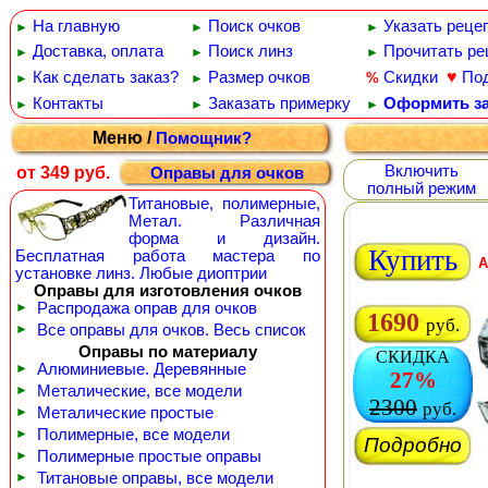
На главную
Поиск очков
Указать реце
►
►
►
Доставка, оплата
Поиск линз
Прочитать ре
►
►
►
♥
Как сделать заказ?
Размер очков
Скидки
По
%
►
►
Контакты
Заказать примерку
Оформить за
►
►
►
Меню /
Помощник?
Включить
от 349 руб.
Оправы для очков
полный режим
Титановые, полимерные,
Метал. Различная
форма и дизайн.
Купить
Бесплатная работа мастера по
A
установке линз. Любые диоптрии
Оправы для изготовления очков
►
Распродажа оправ для очков
1690
руб.
►
Все оправы для очков. Весь список
Оправы по материалу
СКИДКА
►
Алюминиевые. Деревянные
27%
►
Металические, все модели
2300
руб.
►
Металические простые
►
Полимерные, все модели
Подробно
►
Полимерные простые оправы
►
Титановые оправы, все модели