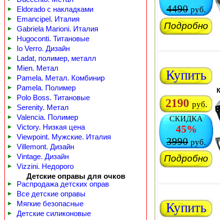
4490
руб.
►
Eldorado с накладками
►
Emancipel. Италия
Подробно
►
Gabriela Marioni. Италия
►
Hugoconti. Титановые
►
Io Verro. Дизайн
►
Ladat, полимер, металл
►
Mien. Метал
Купить
►
Pamela. Метал. Комбинир
►
Pamela. Полимер
К
►
Polo Boss. Титановые
2190
руб.
►
Serenity. Метал
►
Valencia. Полимер
СКИДКА
►
Victory. Низкая цена
45%
►
Viewpoint. Мужские. Италия
3990
руб.
►
Villemont. Дизайн
►
Vintage. Дизайн
Подробно
►
Vizzini. Недорого
Детские оправы для очков
►
Распродажа детских оправ
►
Все детские оправы
►
Мягкие безопасные
Купить
►
Детские силиконовые